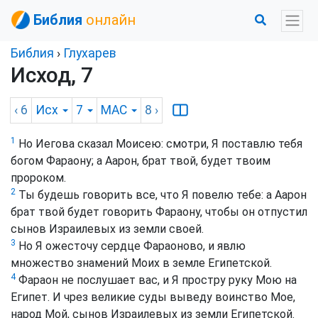
Библия
онлайн
Библия
›
Глухарев
Исход, 7
‹ 6
Исх
7
MAC
8
›
1
Но Иегова сказал Моисею: смотри, Я поставлю тебя
богом Фараону; а Аарон, брат твой, будет твоим
пророком.
2
Ты будешь говорить все, что Я повелю тебе: а Аарон
брат твой будет говорить Фараону, чтобы он отпустил
сынов Израилевых из земли своей.
3
Но Я ожесточу сердце Фараоново, и явлю
множество знамений Моих в земле Египетской.
4
Фараон не послушает вас, и Я простру руку Мою на
Египет. И чрез великие суды выведу воинство Мое,
народ Мой, сынов Израилевых из земли Египетской.