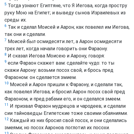
5
Тогда узнают Египтяне, что Я Иегова, когда простру
руку Мою на Египет; и выведу сынов Израилевых из
среды их.
6
Так и сделал Моисей и Аарон; как повелел им Иегова,
так они и сделали.
7
Моисей
был
осмидесяти лет, а Аарон осмидесяти
трех лет, когда начали говорить они Фараону.
8
И сказал Иегова Моисею и Аарону, говоря:
9
если Фараон скажет вам: сделайте чудо: то ты
скажи Аарону: возьми посох свой, и брось пред
Фараоном: он сделается змием.
10
Моисей и Аарон пришли к Фараону, и сделали так,
как повелел Иегова; и бросил Аарон посох свой пред
Фараоном, и пред рабами его, и он сделался змеем.
11
И призвал Фараон мудрецов и чародеев; и сделали
сии тайноведцы Египетские тоже своими обаяниями.
12
Каждый из них бросил свой посох, и они сделались
змеями; но посох Ааронов поглотил их посохи.
13