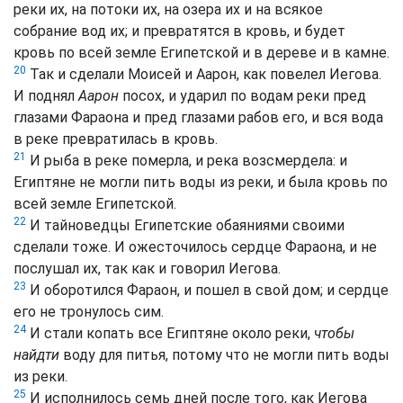
реки их, на потоки их, на озера их и на всякое
собрание вод их; и превратятся в кровь, и будет
кровь по всей земле Египетской и в дереве и в камне.
20
Так и сделали Моисей и Аарон, как повелел Иегова.
И поднял
Аарон
посох, и ударил по водам реки пред
глазами Фараона и пред глазами рабов его, и вся вода
в реке превратилась в кровь.
21
И рыба в реке померла, и река возсмердела: и
Египтяне не могли пить воды из реки, и была кровь по
всей земле Египетской.
22
И тайноведцы Египетские обаяниями своими
сделали тоже. И ожесточилось сердце Фараона, и не
послушал их, так как и говорил Иегова.
23
И оборотился Фараон, и пошел в свой дом; и сердце
его не тронулось сим.
24
И стали копать все Египтяне около реки,
чтобы
найдти
воду для питья, потому что не могли пить воды
из реки.
25
И исполнилось семь дней после того, как Иегова