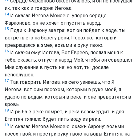
Сердце Фараоново ожесточилось, и он не послушал
их, так как и говорил Иегова.
14
И сказал Иегова Моисею: упорно сердце
Фараоново, он не хочет отпустить народ.
15
Поди к Фараону завтра: вот он пойдет к воде, ты
встреть его на берегу реки. Посох же, который
превращался в змея, возьми в руку твою.
16
И скажи ему: Иегова, Бог Евреев, послал меня к
тебе, сказать: отпусти народ Мой, чтобы он совершил
Мне служение в пустыне: но вот, ты доселе
непослушен.
17
Так говорить Иегова: из сего узнаешь, что Я
Иегова: вот сим посохом, который в руке моей, я
ударю по водам, которыя в реке, и оне превратятся в
кровь.
18
И рыба в реке помрет, и река возсмердит, и для
Египтян тяжело будет пить воду из реки.
19
И сказал Иегова Моисею: скажи Аарону: возьми
посох твой, и простри руку твою на воды Египтян: на