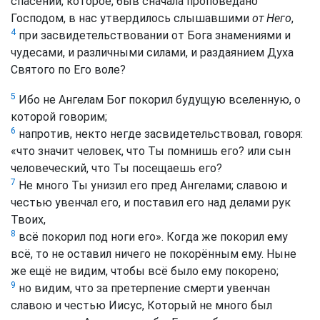
спасении, которое, быв сначала проповедано
Господом, в нас утвердилось слышавшими
от Него
,
4
при засвидетельствовании от Бога знамениями и
чудесами, и различными силами, и раздаянием Духа
Святого по Его воле?
5
Ибо не Ангелам Бог покорил будущую вселенную, о
которой говорим;
6
напротив, некто негде засвидетельствовал, говоря:
«что значит человек, что Ты помнишь его? или сын
человеческий, что Ты посещаешь его?
7
Не много Ты унизил его пред Ангелами; славою и
честью увенчал его, и поставил его над делами рук
Твоих,
8
всё покорил под ноги его». Когда же покорил ему
всё, то не оставил ничего не покорённым ему. Ныне
же ещё не видим, чтобы всё было ему покорено;
9
но видим, что за претерпение смерти увенчан
славою и честью Иисус, Который не много был