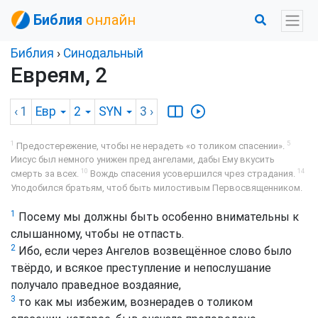
Библия
онлайн
Библия
›
Синодальный
Евреям, 2
‹ 1
Евр
2
SYN
3
›
1
5
Предостережение, чтобы не нерадеть «о толиком спасении».
Иисус был немного унижен пред ангелами, дабы Ему вкусить
10
14
смерть за всех.
Вождь спасения усовершился чрез страдания.
Уподобился братьям, чтоб быть милостивым Первосвященником.
1
Посему мы должны быть особенно внимательны к
слышанному, чтобы не отпасть.
2
Ибо, если через Ангелов возвещённое слово было
твёрдо, и всякое преступление и непослушание
получало праведное воздаяние,
3
то как мы избежим, вознерадев о толиком