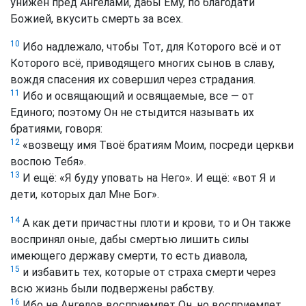
унижен пред Ангелами, дабы Ему, по благодати
Божией, вкусить смерть за всех.
10
Ибо надлежало, чтобы Тот, для Которого всё и от
Которого всё, приводящего многих сынов в славу,
вождя спасения их совершил через страдания.
11
Ибо и освящающий и освящаемые, все — от
Единого; поэтому Он не стыдится называть их
братиями, говоря:
12
«возвещу имя Твоё братиям Моим, посреди церкви
воспою Тебя».
13
И ещё: «Я буду уповать на Него». И ещё: «вот Я и
дети, которых дал Мне Бог».
14
А как дети причастны плоти и крови, то и Он также
воспринял оные, дабы смертью лишить силы
имеющего державу смерти, то есть диавола,
15
и избавить тех, которые от страха смерти через
всю жизнь были подвержены рабству.
16
Ибо не Ангелов восприемлет Он, но восприемлет