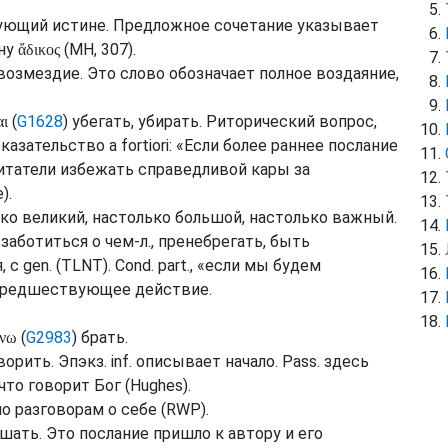
ующий истине. Предложное сочетание указывает
ину
(
MH
, 307).
ἄδικος
 возмездие. Это слово обозначает полное воздаяние,
(
G1628
) убегать, убирать. Риторический вопрос,
αι
оказательство
a fortiori
: «Если более раннее послание
читатели избежать справедливой кары за
e
).
ько великий, настолько большой, настолько важный.
е заботиться о чем-л., пренебрегать, быть
, с
gen.
(
TLNT
).
Cond.
part.
, «если мы будем
 предшествующее действие.
(
G2983
) брать.
άνω
оворить.
Эпэкз.
inf.
описывает начало.
Pass.
здесь
то говорит Бог (
Hughes
).
о разговорам о себе (
RWP
).
ышать. Это послание пришло к автору и его