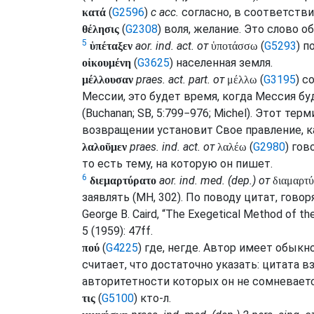
(
G2596
)
с
acc.
согласно, в соответствии
κατά
(
G2308
) воля, желание. Это слово о
θέλησις
5
aor.
ind.
act.
от
(
G5293
) п
ὑπέταξεν
ὑποτάσσω
(
G3625
) населенная земля.
οἰκουμένη
praes.
act.
part.
от
(
G3195
) с
μέλλουσαν
μέλλω
Мессии, это будет время, когда Мессия бу
(
Buchanan
;
SB
, 5:799−976;
Michel
). Этот тер
возвращении установит Свое правление, к
praes.
ind.
act.
от
(
G2980
) гов
λαλοῦμεν
λαλέω
то есть тему, на которую он пишет.
6
aor.
ind.
med.
(
dep.
) от
διεμαρτύρατο
διαμαρτ
заявлять (
MH
, 302). По поводу цитат, гов
George B. Caird, “The Exegetical Method of th
5 (1959): 47ff.
(
G4225
) где, негде. Автор имеет обыкн
πού
считает, что достаточно указать: цитата 
авторитетности которых он не сомневаетс
(
G5100
) кто-л.
τις