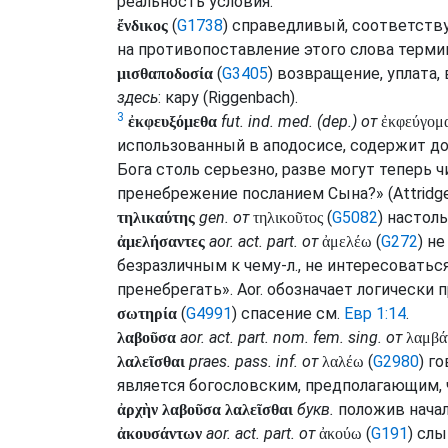
реальность условия.
(
G1738
) справедливый, соответств
ἔνδικος
на противопоставление этого слова терм
(
G3405
) возвращение, уплата,
μισθαποδοσία
здесь
: кару (
Riggenbach
).
3
fut.
ind.
med.
(
dep.
) от
ἐκφευξόμεθα
ἐκφεύγομ
использованный в аподосисе, содержит д
Бога столь серьезно, разве могут теперь 
пренебрежение посланием Сына?» (
Attridg
gen.
от
(
G5082
) настол
τηλικαύτης
τηλικοῦτος
aor.
act.
part.
от
(
G272
) н
ἀμελήσαντες
ἀμελέω
безразличным к чему-л., не интересоваться
пренебрегать».
Aor.
обозначает логически
(
G4991
) спасение
см.
Евр 1:14
.
σωτηρία
aor.
act.
part.
nom.
fem.
sing.
от
λαβοῦσα
λαμβ
praes.
pass.
inf.
от
(
G2980
) г
λαλεῖσθαι
λαλέω
является богословским, предполагающим, ч
букв.
положив начал
ἀρχὴν λαβοῦσα λαλεῖσθαι
aor.
act.
part.
от
(
G191
) сл
ἀκουσάντων
ἀκούω