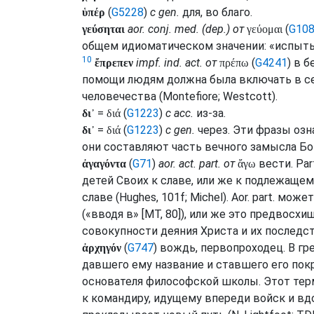
(
G5228
)
с
gen.
для, во благо.
ὑπέρ
aor.
conj.
med.
(
dep.
) от
(
G10
γεύσηται
γεύομαι
общем идиоматическом значении: «испытыв
10
impf.
ind.
act.
от
(
G4241
) в 
ἔπρεπεν
πρέπω
помощи людям должна была включать в себ
человечества (
Montefiore
;
Westcott
).
=
(
G1223
)
с
acc.
из-за.
δι᾽
διά
=
(
G1223
)
с
gen.
через. Эти фразы озн
δι᾽
διά
они составляют часть вечного замысла Бо
(
G71
)
aor.
act.
part.
от
вести.
Par
ἀγαγόντα
ἄγω
детей Своих к славе, или же к подлежаще
славе (
Hughes
, 101f;
Michel
).
Aor.
part.
может 
(«вводя в» [
MT
, 80]), или же это предвос
совокупности деяния Христа и их последст
(
G747
) вождь, первопроходец. В
гре
ἀρχηγόν
давшего ему название и ставшего его пок
основателя философской школы. Этот тер
к командиру, идущему впереди войск и в