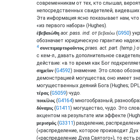
современникам от тех, кто слышал, вероят
непосредственных свидетелей, видевших 
Эта информация ясно показывает нам, что
«из первого набора» (
Hughes
).
aor.
pass.
ind.
от
(
G950
) ук
ἐβεβαιώθη
βεβαιόω
обозначает юридическую гарантию надежн
4
praes.
act.
part.
(
temp.
) о
συνεπιμαρτυροῦντος
с кем-л., давать дополнительное свидетел
действие: «в то время как Бог подкрепляе
(
G4592
) знамение. Это слово обозн
σημεῖον
демонстрацией могущества; оно имеет зна
могущественных деяний Бога (
Hughes
;
DPL
(
G5059
) чудо.
τέρας
(
G4164
) многообразный, разнообра
ποικίλος
(
G1411
) могущество, чудо. Это сло
δύναμις
акцентом на результате или эффекте (
Hugh
(
G3311
) разделение, распределе
μερισμός
(«распределение, которое производит Дух С
(«распределение Духа Святого»), то есть 