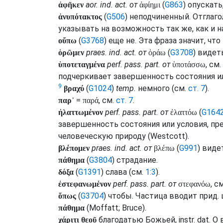
aor.
ind.
act.
от
(
G863
) опускать
ἀφῆκεν
ἀφίημι
(
G506
) неподчиненный. Отглаг
ἀνυπότακτος
указывать на возможность так же, как и н
(
G3768
) еще не. Эта фраза значит, чт
οὔπω
praes.
ind.
act.
от
(
G3708
) видет
ὁρῶμεν
ὁράω
perf.
pass.
part.
от
,
см.
ὑποτεταγμένα
ὑποτάσσω
подчеркивает завершенность состояния ил
9
(
G1024
)
temp.
немного (
см.
ст. 7
).
βραχύ
=
,
см.
ст. 7
.
παρ᾽
παρά
perf.
pass.
part.
от
(
G164
ἠλαττωμένον
ἐλαττόω
завершенность состояния или условия, пр
человеческую природу (
Westcott
).
praes.
ind.
act.
от
(
G991
) виде
βλέπομεν
βλέπω
(
G3804
) страдание.
πάθημα
(
G1391
) слава (
см.
1:3
).
δόξα
perf.
pass.
part.
от
,
см
ἐστεφανωμένον
στεφανόω
(
G3704
) чтобы. Частица вводит
прид.
ὅπως
(
Moffatt
;
Bruce
).
πάθημα
благодатью Божьей,
instr.
dat.
О 
χάριτι θεοῦ