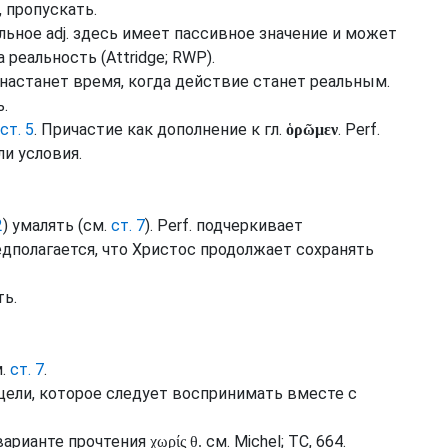
, пропускать.
ольное
adj.
здесь имеет пассивное значение и может
а реальность (
Attridge
;
RWP
).
о настанет время, когда действие станет реальным.
ь.
ст. 5
. Причастие как дополнение к
гл.
.
Perf.
ὁρῶμεν
и условия.
2
) умалять (
см.
ст. 7
).
Perf.
подчеркивает
едполагается, что Христос продолжает сохранять
ть.
.
ст. 7
.
цели, которое следует воспринимать вместе с
варианте прочтения
см.
Michel
;
TC
, 664.
χωρίς θ.