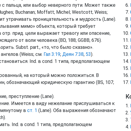
 с пальца, или выбор неверного пути. Может также
Hughes
;
Buchanan
;
Moffatt
;
Michel
;
Westcott
;
Weiss
;
чит утрачивать проницательность и мудрость (
Lane
).
плывания мимо» объекта, который требует
в отр.
прид.
цели выражает тревогу или опасение,
сящего от воли человека (
BD
, 188;
GGBB
, 676).
ворить.
Subst.
part.
, «то, что было сказано».
ангелов (
Weiss
;
см.
Гал 3:19
;
Деян 7:38
,
53
).
 становиться.
Ind.
в
cond.
1 типа, предполагающем
ированный, на который можно положиться. В
мин, обозначающий юридическую гарантию (
BS
, 107;
К
ие, преступление (
Lane
).
ение. Имеется в виду нежелание прислушиваться к
помянутому в
ст. 1
(
Lane
). Оба выражения обозначают
ch
).
мать.
Ind.
в
cond.
1 типа, предполагающем