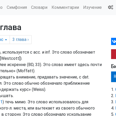
ио
Симфония
Словари
Комментарии
Изучение
 глава
рс
3
глава
›
, используется с
acc.
и
inf.
Это слово обозначает
[
Westcott
]).
лее искренне (
BD
, 33). Это слово имеет здесь почти
Б
тельно» (
Moffatt
).
бращать внимание, придавать значение, с
dat.
л.
Это слово обычно обозначало приближение
 «держать курс» (
Weiss
).
лышать.
01
) течь мимо. Это слово использовалось для
кого-л. места, или вытекает из своего обычного
 в сторону. Это слово обозначало ускользание