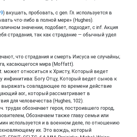
89
) вкушать, пробовать, с
gen.
Гл.
используется в
ать что-либо в полной мере» (
Hughes
).
безличном значении, подобает, подходит, с
inf.
Акция
я страдания, так как страдание — обычный удел
ачают, что страдания и смерть Иисуса не случайны;
га, касающегося мира (
Moffatt
).
t.
может относиться к Христу, Который ведет
му инфинитива: Богу Отцу, Который ведет сынов к
выражать совпадающее по времени действие
хищающий
aor.
, который рассматривает в
вия для человечества (
Hughes
, 102).
ч.
трудах обозначает героя, построившего город,
ровителем, Обозначаем также главу семьи или
мин используется и в военном деле, по отношению
дохновляющему их. Это вождь, который