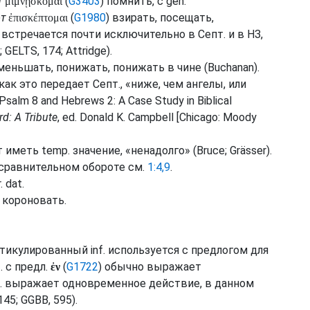
т
(
G3403
) помнить, с
gen.
μιμνῄσκομαι
т
(
G1980
) взирать, посещать,
ἐπισκέπτομαι
 встречается почти исключительно в
Септ.
и в НЗ,
;
GELTS
, 174;
Attridge
).
уменьшать, понижать, понижать в чине (
Buchanan
).
 как это передает
Септ.
, «ниже, чем ангелы, или
 “Psalm 8 and Hebrews 2: A Case Study in Biblical
d: A Tribute
, ed. Donald K. Campbell [Chicago: Moody
ет иметь
temp.
значение, «ненадолго» (
Bruce
;
Grässer
).
 сравнительном обороте
см.
1:4,9
.
.
dat.
) короновать.
Артикулированный
inf.
используется с предлогом для
.
с
предл.
(
G1722
) обычно выражает
ἐν
.
выражает одновременное действие, в данном
 145;
GGBB
, 595).