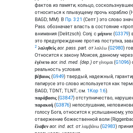
фактов из памяти; кольцо, соскользнувшее
относиться к плывущему прочь кораблю (
BAGD
;
MM
). В
Пр. 3:21
(
Септ.
) это слово зна
Pass.
обозначает впасть в состояние «про
внимания (
Delitzsch
).
Conj.
с
(
G3379
) 
μήποτε
это предупреждение против поступка, зави
2
aor.
pass.
part.
от
(
G2980
) го
λαληθείς
λαλέω
Относится к закону Моисея, данному через 
aor.
ind.
med.
(
dep.
) от
(
G1096
)
ἐγένετο
γίνομαι
реальность условия.
(
G949
) твердый, надежный, гарант
βέβαιος
папирусе это слово используется как тер
BAGD
;
TDNT
;
TLNT
;
см.
1Кор 1:6
).
(
G3847
) отступничество, нарушен
παράβασις
(
G3876
) непослушание, неповинов
παρακοή
голосу Бога, относится к услышанному, у
отвержение божественной воли (
Riggenba
aor.
ind.
act.
от
(
G2983
) прини
ἔλαβεν
λαμβάνω