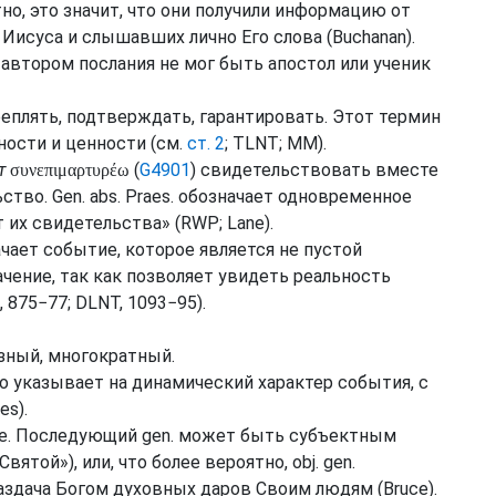
но, это значит, что они получили информацию от
Иисуса и слышавших лично Его слова (
Buchanan
).
 автором послания не мог быть апостол или ученик
реплять, подтверждать, гарантировать. Этот термин
ости и ценности (
см.
ст. 2
;
TLNT
;
MM
).
т
(
G4901
) свидетельствовать вместе
συνεπιμαρτυρέω
ьство.
Gen.
abs.
Praes.
обозначает одновременное
т их свидетельства» (
RWP
;
Lane
).
ачает событие, которое является не пустой
чение, так как позволяет увидеть реальность
, 875−77;
DLNT
, 1093−95).
зный, многократный.
во указывает на динамический характер события, с
es
).
ние. Последующий
gen.
может быть субъектным
вятой»), или, что более вероятно,
obj.
gen.
раздача Богом духовных даров Своим людям (
Bruce
).