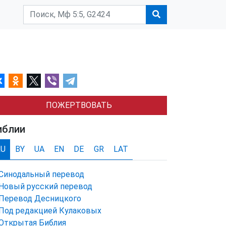
ПОЖЕРТВОВАТЬ
иблии
RU
BY
UA
EN
DE
GR
LAT
Синодальный перевод
Новый русский перевод
Перевод Десницкого
Под редакцией Кулаковых
Открытая Библия