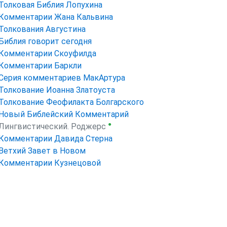
Толковая Библия Лопухина
Комментарии Жана Кальвина
Толкования Августина
Библия говорит сегодня
Комментарии Скоуфилда
Комментарии Баркли
Серия комментариев МакАртура
Толкование Иоанна Златоуста
Толкование Феофилакта Болгарского
Новый Библейский Комментарий
●
Лингвистический. Роджерс
Комментарии Давида Стерна
Ветхий Завет в Новом
Комментарии Кузнецовой