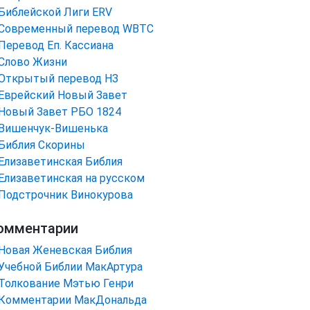
Библейской Лиги ERV
Cовременный перевод WBTC
Перевод Еп. Кассиана
Слово Жизни
Открытый перевод НЗ
Еврейский Новый Завет
Новый Завет РБО 1824
Вишенчук-Вишенька
Библия Скорины
Елизаветинская Библия
Елизаветинская на русском
Подстрочник Винокурова
омментарии
Новая Женевская Библия
Учебной Библии МакАртура
Толкование Мэтью Генри
Комментарии МакДональда