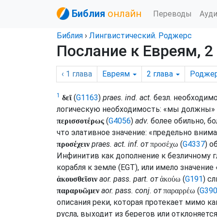
Библия
онлайн
Переводы
Ауд
Библия
›
Лингвистический. Роджерс
Послание к Евреям, 2
‹ 1
глава
Евреям
2
глава
Родже
1
(
G1163
)
praes.
ind.
act.
безл. необходимо
δεῖ
логическую необходимость: «мы должны» 
(
G4056
)
adv.
более обильно, бо
περισσοτέρως
что элативное значение: «предельно внима
praes.
act.
inf.
от
(
G4337
) о
προσέχειν
προσέχω
Инфинитив как дополнение к безличному
г
корабля к земле (
EGT
), или имело значение
aor.
pass.
part.
от
(
G191
) с
ἀκουσθεῖσιν
ἀκούω
aor.
pass.
conj.
от
(
G39
παραρυῶμεν
παραρρέω
описания реки, которая протекает мимо ка
русла, выходит из берегов или отклоняется