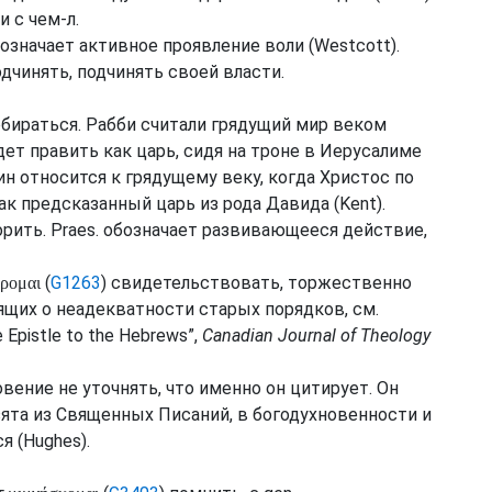
 с чем-л.
бозначает активное проявление воли (
Westcott
).
одчинять, подчинять своей власти.
обираться. Рабби считали грядущий мир веком
дет править как царь, сидя на троне в Иерусалиме
мин относится к грядущему веку, когда Христос по
ак предсказанный царь из рода Давида (
Kent
).
орить.
Praes.
обозначает развивающееся действие,
(
G1263
) свидетельствовать, торжественно
ύρομαι
орящих о неадекватности старых порядков,
см.
e Epistle to the Hebrews”,
Canadian Journal of Theology
овение не уточнять, что именно он цитирует. Он
взята из Священных Писаний, в богодухновенности и
я (
Hughes
).