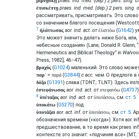
praes.
ind.
med.
(
dep.
) 2
pers.
sing.
о
μιμνῄσκῃ
praes.
ind.
med.
(
dep.
) 2
pers.
sing.
о
ἐπισκέπτῃ
рассматривать, присматривать. Это слово
со значением благого посещения (
Westcott
7
aor.
ind.
act.
от
(
G1642
) 
ἠλάττωσας
ἐλαττόω
Это может значить делать ниже Бога, или,
небесные создания» (
Lane
; Donald R. Glenn,
Hermeneutics and Biblical Theology” in
Walvoor
Press, 1982], 46−47).
(
G1024
) маленький. Это слово мож
βραχύς
=
(
G3844
)
с
acc.
чем. О предлоге в
παρ᾽
παρά
(
G1391
) слава (
TDNT
;
TLNT
). Здесь
instr
δόξα
aor.
ind.
act.
от
(
G4737
ἐστεφάνωσας
στεφανόω
8
aor.
ind.
act.
от
,
см.
ст. 5
.
ὑπέταξας
ὑποτάσσω
(
G5270
) под.
ὑποκάτω
aor.
act.
inf.
от
,
см.
ст. 5
. 
ὑποτάξαι
ὑποτάσσω
обозначения времени («когда»). Хотя
aor.
inf
предшествование, в то время как
praes.
inf
контексте это значит: «подчиняя все» (
MT
,