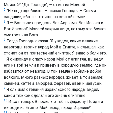
Моисей!" "Да, Господи", — ответил Моисей.
5
"Не подходи ближе, — сказал Господь. — Сними
сандалии, ибо ты стоишь на святой земле.
6
Я — Бог твоих предков, Бог Авраама, Бог Исаака и
Бог Иакова!" Моисей закрыл лицо, потому что боялся
смотреть на Бога.
7
Тогда Господь сказал: "Я увидел, какие великие
невзгоды терпит народ Мой в Египте, и слышал, как
стонет он от притеснений египтян; Я знаю о боли его.
8
Я снизойду и спасу народ Мой от египтян, выведу
его из той земли и приведу в хорошую землю, где он
избавится от невзгод. В той земле изобилие добра
всякого. Много разных народов живёт в той земле:
хананеи, хеттеи, аморреи, ферезеи, евеи и иевусеи.
9
Я слышал стенания израильского народа, видел,
какой тяжкой сделали его жизнь египтяне.
10
И вот теперь Я посылаю тебя к фараону. Пойди и
выведи из Египта Мой народ, народ Израиля!"
11