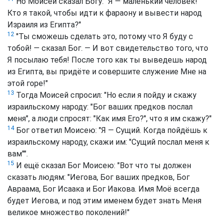
Но Моисей сказал Богу: "Я — маленький человек!
Кто я такой, чтобы идти к фараону и вывести народ
Израиля из Египта?"
12
"Ты сможешь сделать это, потому что Я буду с
тобой! — сказал Бог. — И вот свидетельство того, что
Я посылаю тебя! После того как ты выведешь народ
из Египта, вы придёте и совершите служение Мне на
этой горе!"
13
Тогда Моисей спросил: "Но если я пойду и скажу
израильскому народу: "Бог ваших предков послал
меня", а люди спросят: "Как имя Его?", что я им скажу?"
14
Бог ответил Моисею: "Я — Сущий. Когда пойдёшь к
израильскому народу, скажи им: "Сущий послал меня к
вам"".
15
И ещё сказал Бог Моисею: "Вот что ты должен
сказать людям: "Иегова, Бог ваших предков, Бог
Авраама, Бог Исаака и Бог Иакова. Имя Моё всегда
будет Иегова, и под этим именем будет знать Меня
великое множество поколений!"