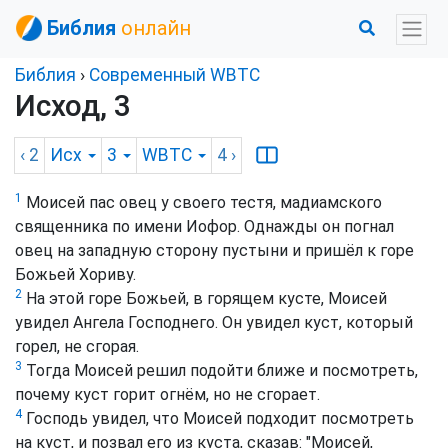
Библия
онлайн
Библия
›
Cовременный WBTC
Исход, 3
‹ 2
Исх
3
WBTC
4
›
1
Моисей пас овец у своего тестя, мадиамского
священника по имени Иофор. Однажды он погнал
овец на западную сторону пустыни и пришёл к горе
Божьей Хориву.
2
На этой горе Божьей, в горящем кусте, Моисей
увидел Ангела Господнего. Он увидел куст, который
горел, не сгорая.
3
Тогда Моисей решил подойти ближе и посмотреть,
почему куст горит огнём, но не сгорает.
4
Господь увидел, что Моисей подходит посмотреть
на куст, и позвал его из куста, сказав: "Моисей,