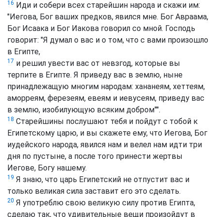
16
Иди и собери всех старейшин народа и скажи им:
"Иегова, Бог ваших предков, явился мне. Бог Авраама,
Бог Исаака и Бог Иакова говорил со мной. Господь
говорит: "Я думал о вас и о том, что с вами произошло
в Египте,
17
и решил увести вас от невзгод, которые вы
терпите в Египте. Я приведу вас в землю, ныне
принадлежащую многим народам: хананеям, хеттеям,
аморреям, ферезеям, евеям и иевусеям, приведу вас
в землю, изобилующую всяким добром"".
18
Старейшины послушают тебя и пойдут с тобой к
Египетскому царю, и вы скажете ему, что Иегова, Бог
иудейского народа, явился нам и велел нам идти три
дня по пустыне, а после того принести жертвы
Иегове, Богу нашему.
19
Я знаю, что царь Египетский не отпустит вас и
только великая сила заставит его это сделать.
20
Я употреблю свою великую силу против Египта,
сделаю так, что удивительные вещи произойдут в