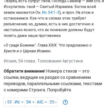
Творец есть супруг твой; Господь Саваоф — имя Его; и
Искупитель твой — Святый Израилев: Богом всей
земли назовется Он.
Ис 54:1−5
), и проч. На этом и
остановимся. Кое-что в словах этих требует
разъяснения; но, думаю, есть в них достаточно и
настолько ясного, что их поневоле должны будут
понять даже наши противники.
«
О граде Божием". Глава XXIX. Что предсказано о
Христе и о Церкви Исаиею
.
Исаия, 54 глава. Толкования Августина
Обратите внимание
! Номера стихов — это
ссылки, ведущие на раздел со сравнением
переводов, параллельными ссылками, текстами
с номерами Стронга. Попробуйте.
‹ 53
Ис
54
AIC
55
›