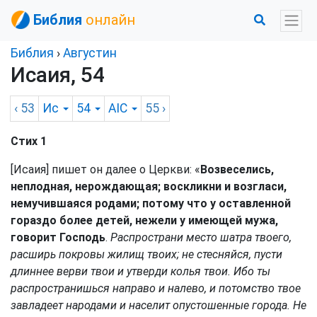
Библия
онлайн
Библия
›
Августин
Исаия, 54
‹ 53
Ис
54
AIC
55
›
Стих 1
[Исаия] пишет он далее о Церкви: «
Возвеселись,
неплодная, нерождающая; воскликни и возгласи,
немучившаяся родами; потому что у оставленной
гораздо более детей, нежели у имеющей мужа,
говорит Господь
.
Распространи место шатра твоего,
расширь покровы жилищ твоих; не стесняйся, пусти
длиннее верви твои и утверди колья твои. Ибо ты
распространишься направо и налево, и потомство твое
завладеет народами и населит опустошенные города. Не