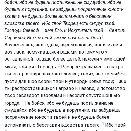
бойся, ибо не будешь постыжена; не смущайся, ибо не
будешь в поругании; ты забудешь посрамление юности
твоей и не будешь более вспоминать о бесславии
вдовства твоего. Ибо твой Творец есть супруг твой;
Господь Саваоф — имя Его, и Искупитель твой — Святый
1
Израилев; Богом всей земли назовется Он
» (
Возвеселись, неплодная, нерождающая; воскликни и
возгласи, немучившаяся родами; потому что у
оставленной гораздо более детей, нежели у имеющей
2
мужа, говорит Господь.
Распространи место шатра
твоего, расширь покровы жилищ твоих; не стесняйся,
3
пусти длиннее верви твои и утверди колья твои;
ибо
ты распространишься направо и налево, и потомство
твое завладеет народами и населит опустошенные
4
города.
Не бойся, ибо не будешь постыжена; не
смущайся, ибо не будешь в поругании: ты забудешь
посрамление юности твоей и не будешь более
5
вспоминать о бесславии вдовства твоего.
Ибо твой