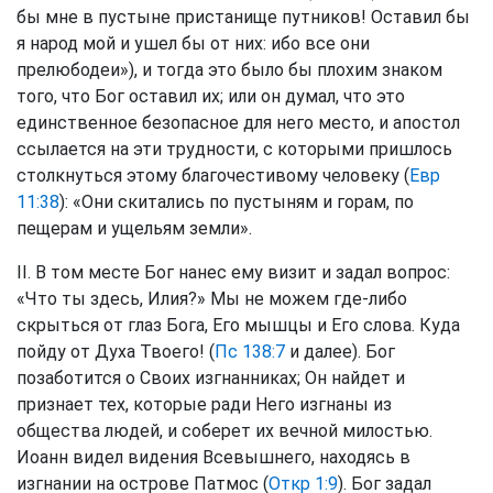
бы мне в пустыне пристанище путников! Оставил бы
я народ мой и ушел бы от них: ибо все они
прелюбодеи»), и тогда это было бы плохим знаком
того, что Бог оставил их; или он думал, что это
единственное безопасное для него место, и апостол
ссылается на эти трудности, с которыми пришлось
столкнуться этому благочестивому человеку (
Евр
11:38
): «Они скитались по пустыням и горам, по
пещерам и ущельям земли».
II. В том месте Бог нанес ему визит и задал вопрос:
«Что ты здесь, Илия?» Мы не можем где-либо
скрыться от глаз Бога, Его мышцы и Его слова. Куда
пойду от Духа Твоего! (
Пс 138:7
и далее). Бог
позаботится о Своих изгнанниках; Он найдет и
признает тех, которые ради Него изгнаны из
общества людей, и соберет их вечной милостью.
Иоанн видел видения Всевышнего, находясь в
изгнании на острове Патмос (
Откр 1:9
). Бог задал