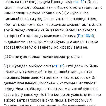
стань на горе пред лицем Господним» (
ст. 11
). Он не
видел никакого образа, как и Израиль, когда говорил к
ним Господь на горе Хориве. Но (1) он услышал
сильный ветер и увидел его ужасные последствия,
ибо тот раздирал горы и сокрушал скалы. Так трубила
труба перед Судьей неба и земли через Его ангелов,
которых Он сделал духами или ветрами (
Пс 103:4
),
издающими такие громкие звуки, что они не только
заставляли землю звенеть, но и разрывали ее.
(2) Он почувствовал толчок землетрясения.
(3) Он увидел выброс огня (
ст. 12
). Это должно было
объявить о явлении божественной славы; в этих
явлениях были задействованы ангелы, которых Он
делает пламенеющим огнем и которые шествуют
перед Ним, чтобы сделать прямыми в этой пустыне
стези Богу нашему. Но (4) в конце он услышал веяние
тихого ветра (голоса в англ. пер.), в котором был
Господь, то есть через который Он разговаривал с