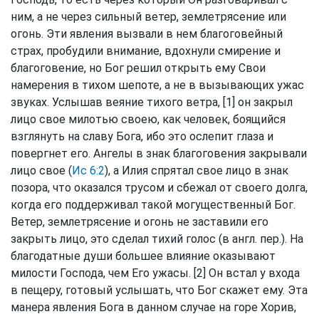
ним, а не через сильный ветер, землетрясение или
огонь. Эти явления вызвали в нем благоговейный
страх, пробудили внимание, вдохнули смирение и
благоговение, но Бог решил открыть ему Свои
намерения в тихом шепоте, а не в вызывающих ужас
звуках. Услышав веяние тихого ветра, [1] он закрыл
лицо свое милотью своею, как человек, боящийся
взглянуть на славу Бога, ибо это ослепит глаза и
повергнет его. Ангелы в знак благоговения закрывали
лицо свое (
Ис 6:2
), а Илия спрятал свое лицо в знак
позора, что оказался трусом и сбежал от своего долга,
когда его поддерживал такой могущественный Бог.
Ветер, землетрясение и огонь не заставили его
закрыть лицо, это сделал тихий голос (в англ. пер.). На
благодатные души большее влияние оказывают
милости Господа, чем Его ужасы. [2] Он встал у входа
в пещеру, готовый услышать, что Бог скажет ему. Эта
манера явления Бога в данном случае на горе Хорив,