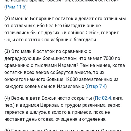
(
Рим 11:5
).
(2) Именно Бог хранит остаток и делает его отличным
от остальных, ибо без Его благодати они не
отличались бы от других. «Я соблюл Себе», говорит
Он, и это остаток по избранию благодати.
(3) Это малый остаток по сравнению с
деградирующим большинством; что значат 7000 по
сравнению с тысячами Израиля? Тем не менее, когда
остатки всех веков соберутся вместе, то их
окажется намного больше 12000 запечатленных из
каждого колена сынов Израилевых (
Откр 7:4
).
(4) Верные дети Божьи часто сокрыты (
Пс 82:4
, англ.
пер.) и видимая Церковь с трудом различима, зерно
теряется в шелухе, а золото в примеси, пока не
настанет день отсева, очищения и отделения.
(5) Господь знает Своих, хотя мы не знаем; Он видит