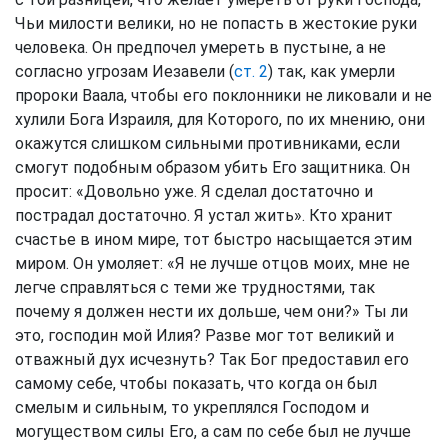
Чьи милости велики, но не попасть в жестокие руки
человека. Он предпочел умереть в пустыне, а не
согласно угрозам Иезавели (
ст. 2
) так, как умерли
пророки Ваала, чтобы его поклонники не ликовали и не
хулили Бога Израиля, для Которого, по их мнению, они
окажутся слишком сильными противниками, если
смогут подобным образом убить Его защитника. Он
просит: «Довольно уже. Я сделал достаточно и
пострадал достаточно. Я устал жить». Кто хранит
счастье в ином мире, тот быстро насыщается этим
миром. Он умоляет: «Я не лучше отцов моих, мне не
легче справляться с теми же трудностями, так
почему я должен нести их дольше, чем они?» Ты ли
это, господин мой Илия? Разве мог тот великий и
отважный дух исчезнуть? Так Бог предоставил его
самому себе, чтобы показать, что когда он был
смелым и сильным, то укреплялся Господом и
могуществом силы Его, а сам по себе был не лучше