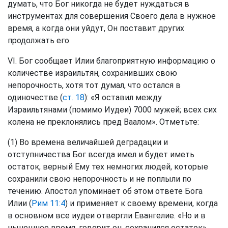
думать, что Бог никогда не будет нуждаться в
инструментах для совершения Своего дела в нужное
время, а когда они уйдут, Он поставит других
продолжать его.
VI. Бог сообщает Илии благоприятную информацию о
количестве израильтян, сохранивших свою
непорочность, хотя тот думал, что остался в
одиночестве (
ст. 18
): «Я оставил между
Израильтянами (помимо Иудеи) 7000 мужей; всех сих
колена не преклонялись пред Ваалом». Отметьте:
(1) Во времена величайшей деградации и
отступничества Бог всегда имел и будет иметь
остаток, верный Ему тех немногих людей, которые
сохранили свою непорочность и не поплыли по
течению. Апостол упоминает об этом ответе Бога
Илии (
Рим 11:4
) и применяет к своему времени, когда
в основном все иудеи отвергли Евангелие. «Но и в
нынешнее время, говорит он, сохранился остаток»