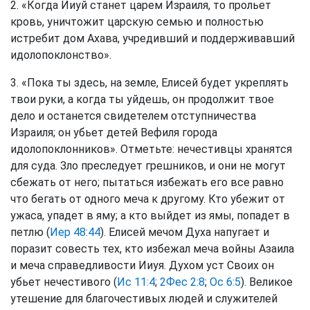
2. «Когда Ииуй станет царем Израиля, то прольет
кровь, уничтожит царскую семью и полностью
истребит дом Ахава, учредивший и поддерживавший
идолопоклонство».
3. «Пока ты здесь, на земле, Елисей будет укреплять
твои руки, а когда ты уйдешь, он продолжит твое
дело и останется свидетелем отступничества
Израиля; он убьет детей Вефиля города
идолопоклонников». Отметьте: нечестивцы хранятся
для суда. Зло преследует грешников, и они не могут
сбежать от него; пытаться избежать его все равно
что бегать от одного меча к другому. Кто убежит от
ужаса, упадет в яму; а кто выйдет из ямы, попадет в
петлю (
Иер 48:44
). Елисей мечом Духа напугает и
поразит совесть тех, кто избежал меча войны Азаила
и меча справедливости Ииуя. Духом уст Своих он
убьет нечестивого (
Ис 11:4
;
2Фес 2:8
;
Ос 6:5
). Великое
утешение для благочестивых людей и служителей