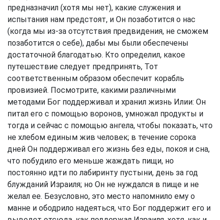
предназначил (хотя мы нет), какие служения и
испытания нам предстоят, и Он позаботится о нас
(когда мы из-за отсутствия предвидения, не сможем
позаботится о себе), дабы мы были обеспечены
достаточной благодатью. Кто определил, какое
путешествие следует предпринять, Тот
соответственным образом обеспечит корабль
провизией. Посмотрите, какими различными
методами Бог поддерживал и хранил жизнь Илии: Он
питал его с помощью воронов, умножал продукты и
тогда и сейчас с помощью ангела, чтобы показать, что
не хлебом единым жив человек; в течение сорока
дней Он поддерживал его жизнь без еды, покоя и сна,
что побудило его меньше жаждать пищи, но
постоянно идти по лабиринту пустыни, день за год
блужданий Израиля; но Он не нуждался в пище и не
желал ее. Безусловно, это место напомнило ему о
манне и ободрило надеяться, что Бог поддержит его и
выведет отсюда, как поддержал Израиля, хотя, как и