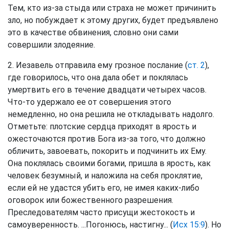
Тем, кто из-за стыда или страха не может причинить
зло, но побуждает к этому других, будет предъявлено
это в качестве обвинения, словно они сами
совершили злодеяние.
2. Иезавель отправила ему грозное послание (
ст. 2
),
где говорилось, что она дала обет и поклялась
умертвить его в течение двадцати четырех часов.
Что-то удержало ее от совершения этого
немедленно, но она решила не откладывать надолго.
Отметьте: плотские сердца приходят в ярость и
ожесточаются против Бога из-за того, что должно
обличить, завоевать, покорить и подчинить их Ему.
Она поклялась своими богами, пришла в ярость, как
человек безумный, и наложила на себя проклятие,
если ей не удастся убить его, не имея каких-либо
оговорок или божественного разрешения.
Преследователям часто присущи жестокость и
самоуверенность. ...Погонюсь, настигну... (
Исх 15:9
). Но