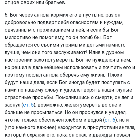
отцов своих или братьев.
6. Бог через ангела кормил его в пустыне, раз он
добровольно подверг себя опасностям и нуждам,
связанным с проживанием в ней; и если бы Бог
милостиво не помог ему, то он погиб бы. Бог
обращается со своими упрямыми детьми намного
лучше, чем они того заслуживают! Илия в дурном
настроении захотел умереть; Бог не нуждался в нем,
но решил в дальнейшем использовать и почтить его и
поэтому послал ангела сберечь ему жизнь. Плохи
будут наши дела, если Бог иногда будет поступать с
нами по нашему слову и удовлетворять наши глупые
страстные просьбы. Помолившись о смерти, он лег и
заснул (
ст. 5
), возможно, желая умереть во сне и
больше не просыпаться. Но он проснулся и увидел,
что не только обеспечен хлебом и водой (
ст. 6
), но и
(что намного важнее) находится в присутствии ангела,
который охранял его, пока он спал, и дважды позвал