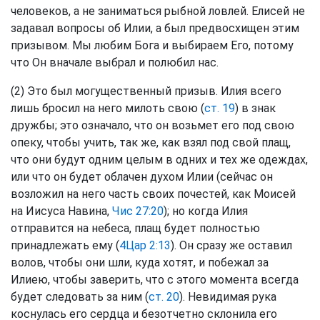
человеков, а не заниматься рыбной ловлей. Елисей не
задавал вопросы об Илии, а был предвосхищен этим
призывом. Мы любим Бога и выбираем Его, потому
что Он вначале выбрал и полюбил нас.
(2) Это был могущественный призыв. Илия всего
лишь бросил на него милоть свою (
ст. 19
) в знак
дружбы; это означало, что он возьмет его под свою
опеку, чтобы учить, так же, как взял под свой плащ,
что они будут одним целым в одних и тех же одеждах,
или что он будет облачен духом Илии (сейчас он
возложил на него часть своих почестей, как Моисей
на Иисуса Навина,
Чис 27:20
); но когда Илия
отправится на небеса, плащ будет полностью
принадлежать ему (
4Цар 2:13
). Он сразу же оставил
волов, чтобы они шли, куда хотят, и побежал за
Илиею, чтобы заверить, что с этого момента всегда
будет следовать за ним (
ст. 20
). Невидимая рука
коснулась его сердца и безотчетно склонила его