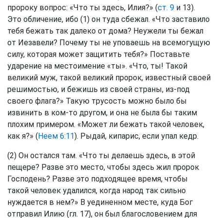
пророку вопрос: «Что ты здесь, Илия?» (
ст. 9
и 13).
Это обличение, ибо (1) он туда сбежал. «Что заставило
тебя бежать так далеко от дома? Неужели ты бежал
от Иезавели? Почему ты не уповаешь на всемогущую
силу, которая может защитить тебя?» Поставьте
ударение на местоимение «ты». «Что, ты! Такой
великий муж, такой великий пророк, известный своей
решимостью, и бежишь из своей страны, из-под
своего флага?» Такую трусость можно было бы
извинить в ком-то другом, и она не была бы таким
плохим примером. «Может ли бежать такой человек,
как я?» (
Неем 6:11
). Рыдай, кипарис, если упал кедр.
(2) Он остался там. «Что ты делаешь здесь, в этой
пещере? Разве это место, чтобы здесь жил пророк
Господень? Разве это подходящее время, чтобы
такой человек удалился, когда народ так сильно
нуждается в нем?» В уединенном месте, куда Бог
отправил Илию (гл. 17), он был благословением для