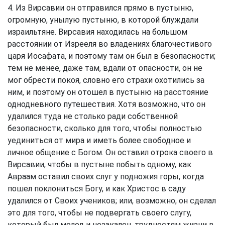
4. Из Вирсавии он отправился прямо в пустыню,
огромную, унылую пустыню, в которой блуждали
израильтяне. Вирсавия находилась на большом
расстоянии от Изрееля во владениях благочестивого
царя Иосафата, и поэтому там он был в безопасности;
тем не менее, даже там, вдали от опасности, он не
мог обрести покоя, словно его страхи охотились за
ним, и поэтому он отошел в пустыню на расстояние
однодневного путешествия. Хотя возможно, что он
удалился туда не столько ради собственной
безопасности, сколько для того, чтобы полностью
уединиться от мира и иметь более свободное и
личное общение с Богом. Он оставил отрока своего в
Вирсавии, чтобы в пустыне побыть одному, как
Авраам оставил своих слуг у подножия горы, когда
пошел поклониться Богу, и как Христос в саду
удалился от Своих учеников; или, возможно, он сделал
это для того, чтобы не подвергать своего слугу,
который был молод и незакален, трудностям жизни в