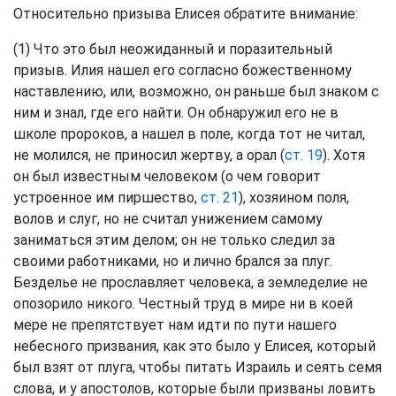
Относительно призыва Елисея обратите внимание:
(1) Что это был неожиданный и поразительный
призыв. Илия нашел его согласно божественному
наставлению, или, возможно, он раньше был знаком с
ним и знал, где его найти. Он обнаружил его не в
школе пророков, а нашел в поле, когда тот не читал,
не молился, не приносил жертву, а орал (
ст. 19
). Хотя
он был известным человеком (о чем говорит
устроенное им пиршество,
ст. 21
), хозяином поля,
волов и слуг, но не считал унижением самому
заниматься этим делом; он не только следил за
своими работниками, но и лично брался за плуг.
Безделье не прославляет человека, а земледелие не
опозорило никого. Честный труд в мире ни в коей
мере не препятствует нам идти по пути нашего
небесного призвания, как это было у Елисея, который
был взят от плуга, чтобы питать Израиль и сеять семя
слова, и у апостолов, которые были призваны ловить