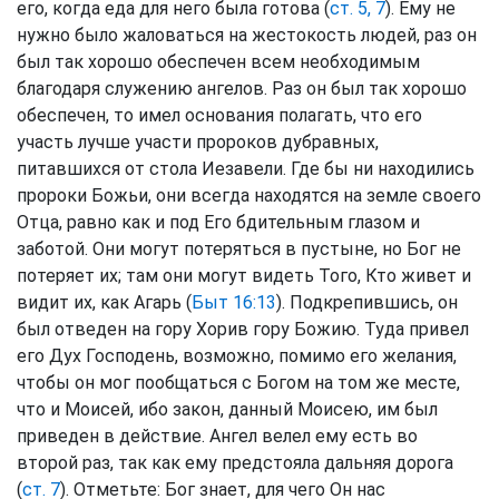
его, когда еда для него была готова (
ст. 5, 7
). Ему не
нужно было жаловаться на жестокость людей, раз он
был так хорошо обеспечен всем необходимым
благодаря служению ангелов. Раз он был так хорошо
обеспечен, то имел основания полагать, что его
участь лучше участи пророков дубравных,
питавшихся от стола Иезавели. Где бы ни находились
пророки Божьи, они всегда находятся на земле своего
Отца, равно как и под Его бдительным глазом и
заботой. Они могут потеряться в пустыне, но Бог не
потеряет их; там они могут видеть Того, Кто живет и
видит их, как Агарь (
Быт 16:13
). Подкрепившись, он
был отведен на гору Хорив гору Божию. Туда привел
его Дух Господень, возможно, помимо его желания,
чтобы он мог пообщаться с Богом на том же месте,
что и Моисей, ибо закон, данный Моисею, им был
приведен в действие. Ангел велел ему есть во
второй раз, так как ему предстояла дальняя дорога
(
ст. 7
). Отметьте: Бог знает, для чего Он нас