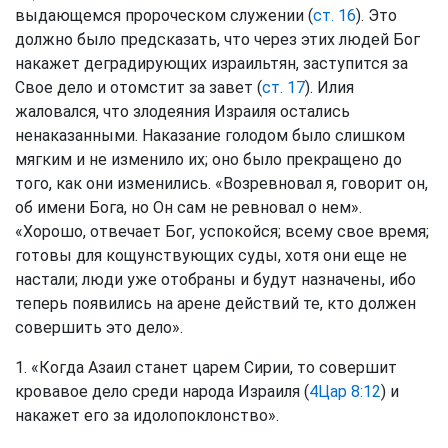
выдающемся пророческом служении (
ст. 16
). Это
должно было предсказать, что через этих людей Бог
накажет деградирующих израильтян, заступится за
Свое дело и отомстит за завет (
ст. 17
). Илия
жаловался, что злодеяния Израиля остались
ненаказанными. Наказание голодом было слишком
мягким и не изменило их; оно было прекращено до
того, как они изменились. «Возревновал я, говорит он,
об имени Бога, но Он сам не ревновал о нем».
«Хорошо, отвечает Бог, успокойся; всему свое время;
готовы для кощунствующих суды, хотя они еще не
настали; люди уже отобраны и будут назначены, ибо
теперь появились на арене действий те, кто должен
совершить это дело».
1. «Когда Азаил станет царем Сирии, то совершит
кровавое дело среди народа Израиля (
4Цар 8:12
) и
накажет его за идолопоклонство».