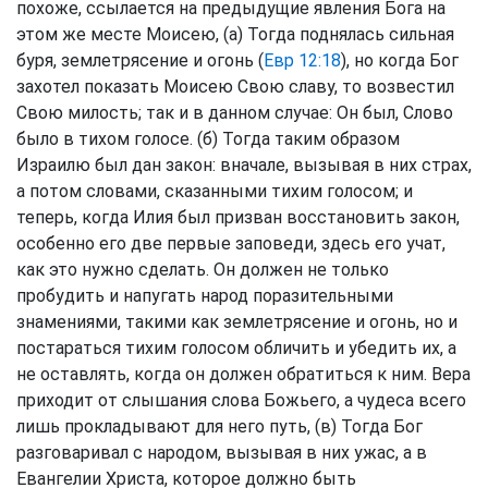
похоже, ссылается на предыдущие явления Бога на
этом же месте Моисею, (а) Тогда поднялась сильная
буря, землетрясение и огонь (
Евр 12:18
), но когда Бог
захотел показать Моисею Свою славу, то возвестил
Свою милость; так и в данном случае: Он был, Слово
было в тихом голосе. (б) Тогда таким образом
Израилю был дан закон: вначале, вызывая в них страх,
а потом словами, сказанными тихим голосом; и
теперь, когда Илия был призван восстановить закон,
особенно его две первые заповеди, здесь его учат,
как это нужно сделать. Он должен не только
пробудить и напугать народ поразительными
знамениями, такими как землетрясение и огонь, но и
постараться тихим голосом обличить и убедить их, а
не оставлять, когда он должен обратиться к ним. Вера
приходит от слышания слова Божьего, а чудеса всего
лишь прокладывают для него путь, (в) Тогда Бог
разговаривал с народом, вызывая в них ужас, а в
Евангелии Христа, которое должно быть