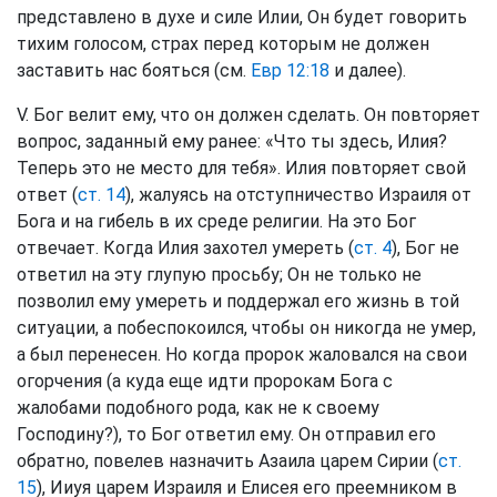
представлено в духе и силе Илии, Он будет говорить
тихим голосом, страх перед которым не должен
заставить нас бояться (см.
Евр 12:18
и далее).
V. Бог велит ему, что он должен сделать. Он повторяет
вопрос, заданный ему ранее: «Что ты здесь, Илия?
Теперь это не место для тебя». Илия повторяет свой
ответ (
ст. 14
), жалуясь на отступничество Израиля от
Бога и на гибель в их среде религии. На это Бог
отвечает. Когда Илия захотел умереть (
ст. 4
), Бог не
ответил на эту глупую просьбу; Он не только не
позволил ему умереть и поддержал его жизнь в той
ситуации, а побеспокоился, чтобы он никогда не умер,
а был перенесен. Но когда пророк жаловался на свои
огорчения (а куда еще идти пророкам Бога с
жалобами подобного рода, как не к своему
Господину?), то Бог ответил ему. Он отправил его
обратно, повелев назначить Азаила царем Сирии (
ст.
15
), Ииуя царем Израиля и Елисея его преемником в