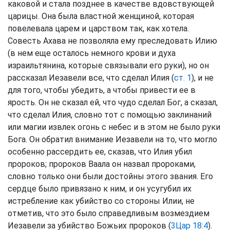
каковой и стала позднее в качестве вдовствующей
царицы. Она была властной женщиной, которая
повелевала царем и царством так, как хотела.
Совесть Ахава не позволяла ему преследовать Илию
(в нем еще осталось немного крови и духа
израильтянина, которые связывали его руки), но он
рассказал Иезавели все, что сделал Илия (
ст. 1
), и не
для того, чтобы убедить, а чтобы привести ее в
ярость. Он не сказал ей, что чудо сделал Бог, а сказал,
что сделал Илия, словно тот с помощью заклинаний
или магии извлек огонь с небес и в этом не было руки
Бога. Он обратил внимание Иезавели на то, что могло
особенно рассердить ее, сказав, что Илия убил
пророков; пророков Ваала он назвал пророками,
словно только они были достойны этого звания. Его
сердце было привязано к ним, и он усугубил их
истребление как убийство со стороны Илии, не
отметив, что это было справедливым возмездием
Иезавели за убийство Божьих пророков (
3Цар 18:4
).