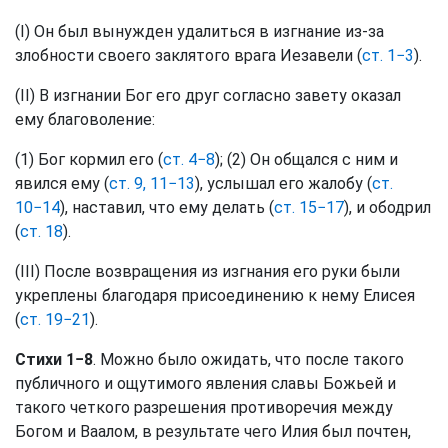
(I) Он был вынужден удалиться в изгнание из-за
злобности своего заклятого врага Иезавели (
ст. 1−3
).
(II) В изгнании Бог его друг согласно завету оказал
ему благоволение:
(1) Бог кормил его (
ст. 4−8
); (2) Он общался с ним и
явился ему (
ст. 9, 11−13
), услышал его жалобу (
ст.
10−14
), наставил, что ему делать (
ст. 15−17
), и ободрил
(
ст. 18
).
(III) После возвращения из изгнания его руки были
укреплены благодаря присоединению к нему Елисея
(
ст. 19−21
).
Стихи 1−8
. Можно было ожидать, что после такого
публичного и ощутимого явления славы Божьей и
такого четкого разрешения противоречия между
Богом и Ваалом, в результате чего Илия был почтен,