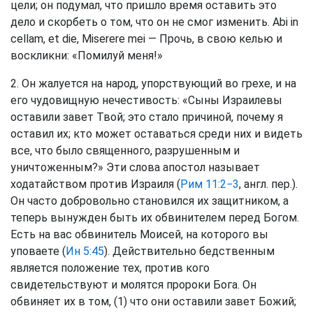
цели; он подумал, что пришло время оставить это
дело и скорбеть о том, что он не смог изменить. Abi in
cellam, et die, Miserere mei — Прочь, в свою келью и
воскликни: «Помилуй меня!»
2. Он жалуется на народ, упорствующий во грехе, и на
его чудовищную нечестивость: «Сыны Израилевы
оставили завет Твой; это стало причиной, почему я
оставил их; кто может оставаться среди них и видеть
все, что было священного, разрушенным и
уничтоженным?» Эти слова апостол называет
ходатайством против Израиля (
Рим 11:2−3
, англ. пер.).
Он часто добровольно становился их защитником, а
теперь вынужден быть их обвинителем перед Богом.
Есть на вас обвинитель Моисей, на которого вы
уповаете (
Ин 5:45
). Действительно бедственным
является положение тех, против кого
свидетельствуют и молятся пророки Бога. Он
обвиняет их в том, (1) что они оставили завет Божий;