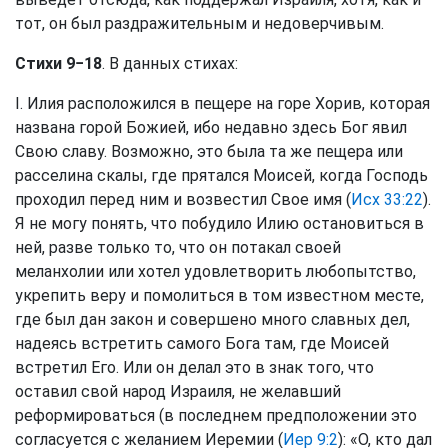
тот, он был раздражительным и недоверчивым.
Стихи 9−18
. В данных стихах:
I. Илия расположился в пещере на горе Хорив, которая
названа горой Божией, ибо недавно здесь Бог явил
Свою славу. Возможно, это была та же пещера или
расселина скалы, где прятался Моисей, когда Господь
проходил перед ним и возвестил Свое имя (
Исх 33:22
).
Я не могу понять, что побудило Илию остановиться в
ней, разве только то, что он потакал своей
меланхолии или хотел удовлетворить любопытство,
укрепить веру и помолиться в том известном месте,
где был дан закон и совершено много славных дел,
надеясь встретить самого Бога там, где Моисей
встретил Его. Или он делал это в знак того, что
оставил свой народ Израиля, не желавший
реформироваться (в последнем предположении это
согласуется с желанием Иеремии (
Иер 9:2
): «О, кто дал