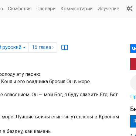
ио
Симфония
Словари
Комментарии
Изучение
 русский
16
глава
›
осподу эту песню:
 Коня и его всадника бросил Он в море.
не спасением. Он — мой Бог, я буду славить Его; Бог
Пр
Б
 море. Лучшие воины египтян утоплены в Красном
 в бездну, как камень.