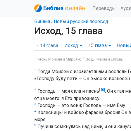
Библия
онлайн
Переводы
Ауд
Библия
›
Новый русский перевод
Исход, 15 глава
‹ 14
глава
Исход
15
глава
Новый
1
22
Песнь Моисея и Мирьям;
Воды Мары и Елима.
1
Тогда Моисей с израильтянами воспели Г
«Господу буду петь — Он высоко вознесен.
[40]
2
Господь — моя сила и песнь
; Он стал м
отца моего: я Его превознесу.
3
Господь — это воин; Господь — имя Ему.
4
Колесницы и войско фараона бросил Он в
море.
5
Пучина сомкнулась над ними, и они канули