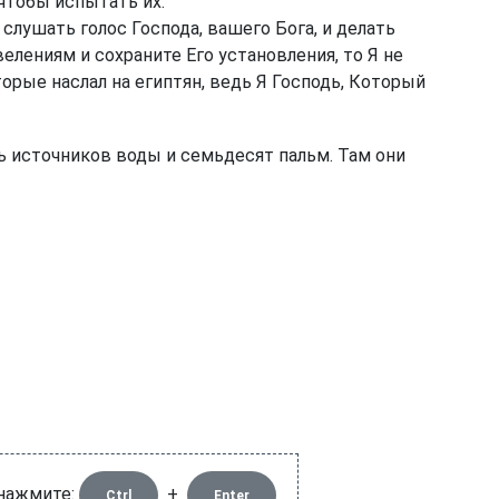
 чтобы испытать их.
слушать голос Господа, вашего Бога, и делать
елениям и сохраните Его установления, то Я не
торые наслал на египтян, ведь Я Господь, Который
ь источников воды и семьдесят пальм. Там они
 нажмите:
+
Ctrl
Enter