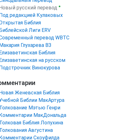
Синодальный перевод
●
Новый русский перевод
Под редакцией Кулаковых
Открытая Библия
Библейской Лиги ERV
Cовременный перевод WBTC
Макария Глухарева ВЗ
Елизаветинская Библия
Елизаветинская на русском
Подстрочник Винокурова
омментарии
Новая Женевская Библия
Учебной Библии МакАртура
Толкование Мэтью Генри
Комментарии МакДональда
Толковая Библия Лопухина
Толкования Августина
Комментарии Скоуфилда