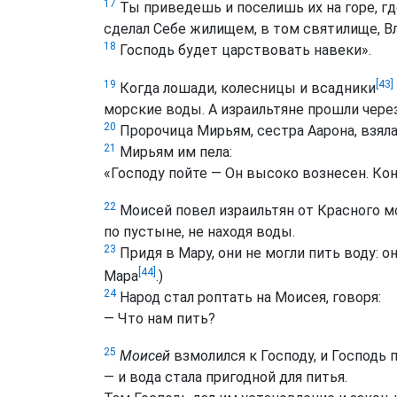
17
Ты приведешь и поселишь их на горе, гд
сделал Себе жилищем, в том святилище, Вл
18
Господь будет царствовать навеки».
[43]
19
Когда лошади, колесницы и всадники
морские воды. А израильтяне прошли через
20
Пророчица Мирьям, сестра Аарона, взяла 
21
Мирьям им пела:
«Господу пойте — Он высоко вознесен. Кон
22
Моисей повел израильтян от Красного мо
по пустыне, не находя воды.
23
Придя в Мару, они не могли пить воду: о
[44]
Мара
.)
24
Народ стал роптать на Моисея, говоря:
— Что нам пить?
25
Моисей
взмолился к Господу, и Господь 
— и вода стала пригодной для питья.