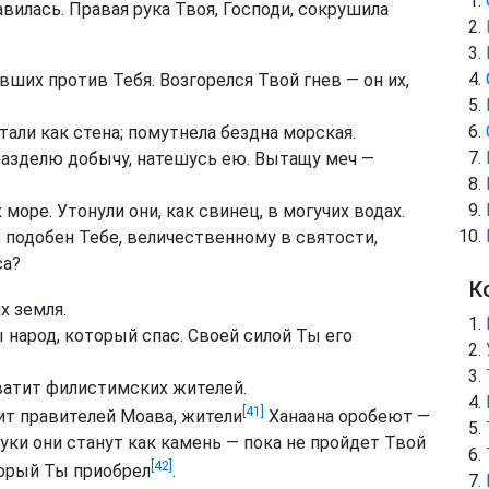
вилась. Правая рука Твоя, Господи, сокрушила
ших против Тебя. Возгорелся Твой гнев — он их,
али как стена; помутнела бездна морская.
 Разделю добычу, натешусь ею. Вытащу меч —
море. Утонули они, как свинец, в могучих водах.
о подобен Тебе, величественному в святости,
са?
К
х земля.
арод, который спас. Своей силой Ты его
ватит филистимских жителей.
[41]
т правителей Моава, жители
Ханаана оробеют —
руки они станут как камень — пока не пройдет Твой
[42]
оторый Ты приобрел
.