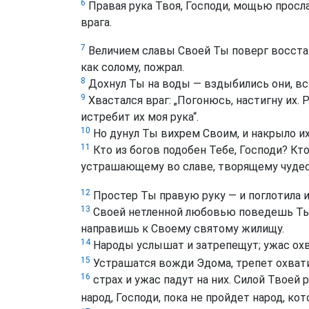
6
Правая рука Твоя, Господи, мощью просла
врага.
7
Величием славы Своей Ты поверг восстав
как солому, пожрал.
8
Дохнул Ты на воды — вздыбились они, вст
9
Хвастался враг: „Погонюсь, настигну их.
истребит их моя рука“.
10
Но дунул Ты вихрем Своим, и накрыло их 
11
Кто из богов подобен Тебе, Господи? Кт
устрашающему во славе, творящему чуде
12
Простер Ты правую руку — и поглотила и
13
Своей нетленной любовью поведешь Ты н
направишь к Своему святому жилищу.
14
Народы услышат и затрепещут; ужас ох
15
Устрашатся вожди Эдома, трепет охвати
16
страх и ужас падут на них. Силой Твоей 
народ, Господи, пока не пройдет народ, к