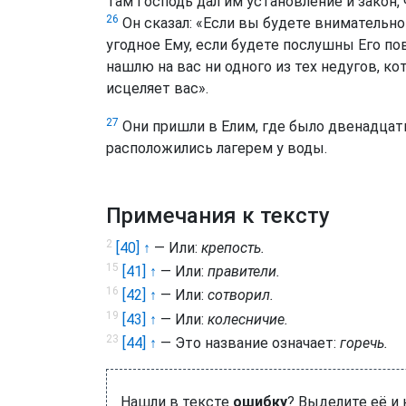
Там Господь дал им установление и закон,
26
Он сказал: «Если вы будете внимательно 
угодное Ему, если будете послушны Его пов
нашлю на вас ни одного из тех недугов, ко
исцеляет вас».
27
Они пришли в Елим, где было двенадцат
расположились лагерем у воды.
Примечания к тексту
2
[40] ↑
— Или:
крепость.
15
[41] ↑
— Или:
правители.
16
[42] ↑
— Или:
сотворил.
19
[43] ↑
— Или:
колесничие.
23
[44] ↑
— Это название означает:
горечь.
Нашли в тексте
ошибку
? Выделите её и