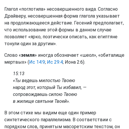
Глагол «поглотила» несовершенного вида. Согласно
Драйверу, несовершенная форма глагола указывает
на продолжающееся действие. Гесений предполагает,
что использование этой формы в данном случае
позволяет «ярко, поэтически описать, как египтяне
тонули один за другим».
Слово «
земля
» иногда обозначает «шеол», «обиталище
мертвых» (
Ис 14:9
;
Ис 29:4
; Иона 2:6).
15:13
«Ты ведешь милостью Твоею
народ этот, который Ты избавил, —
сопровождаешь силою Твоею
в жилище святыни Твоей».
В этом стихе мы видим еще один пример
синтетического параллелизма. В соответствии с
порядком слов, принятым масоретским текстом, он