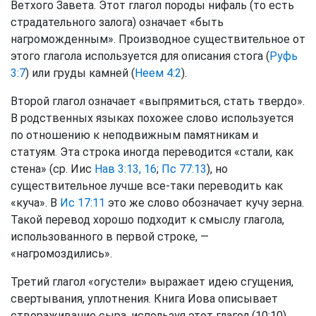
Ветхого Завета. Этот глагол породы нифаль (то есть
страдательного залога) означает «быть
нагроможденным». Производное существительное от
этого глагола используется для описания стога (
Руфь
3:7
) или груды камней (
Неем 4:2
).
Второй глагол означает «выпрямиться, стать твердо».
В родственных языках похожее слово используется
по отношению к неподвижным памятникам и
статуям. Эта строка иногда переводится «стали, как
стена» (ср. Иис
Нав 3:13, 16
;
Пс 77:13
), но
существительное лучше все-таки переводить как
«куча». В
Ис 17:11
это же слово обозначает кучу зерна.
Такой перевод хорошо подходит к смыслу глагола,
использованного в первой строке, —
«нагромоздились».
Третий глагол «огустели» выражает идею сгущения,
свертывания, уплотнения. Книга Иова описывает
створаживание сыра, используя этот глагол (10:10).