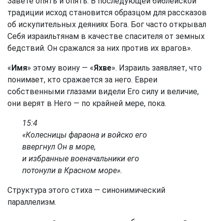
Завете опять и опять. В последующей библейской
традиции исход становится образцом для рассказов
об искупительных деяниях Бога. Бог часто открывал
Себя израильтянам в качестве спасителя от земных
бедствий. Он сражался за них против их врагов».
«
Имя
» этому воину — «
Яхве
». Израиль заявляет, что
понимает, кто сражается за него. Евреи
собственными глазами видели Его силу и величие,
они верят в Него — по крайней мере, пока.
15:4
«Колесницы фараона и войско его
ввергнул Он в море,
и избранные военачальники его
потонули в Красном море».
Структура этого стиха — синонимический
параллелизм.