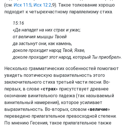
(см.
Исх 11:5
;
Исх 12:2
;9). Такое толкование хорошо
подходит к четырехчастному параллелизму стиха.
15:16
«Да нападет на них страх и ужас;
от величия мышцы Твоей
да застынут они, как камень,
доколе проходит народ Твой, Яхве,
доколе проходит этот народ, который Ты приобрел».
Несколько грамматических особенностей помогают
увидеть поэтическую выразительность этого
заключительного стиха третьей части песни. Во-
первых, в слове «
страх
» присутствует древнее
окончание винительного падежа (так называемый
винительный намерения), которое усиливает
выразительность. Во-вторых, словом «
величие
»
переведено прилагательное превосходной степени.
По мнению Гесения, такое прилагательное также