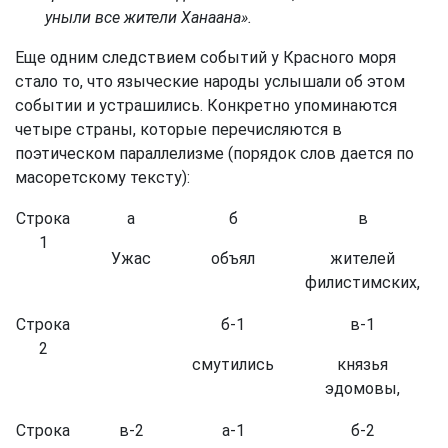
уныли все жители Ханаана».
Еще одним следствием событий у Красного моря
стало то, что языческие народы услышали об этом
событии и устрашились. Конкретно упоминаются
четыре страны, которые перечисляются в
поэтическом параллелизме (порядок слов дается по
масоретскому тексту):
Строка
а
б
в
1
Ужас
объял
жителей
филистимских,
Строка
б-1
в-1
2
смутились
князья
эдомовы,
Строка
в-2
а-1
б-2