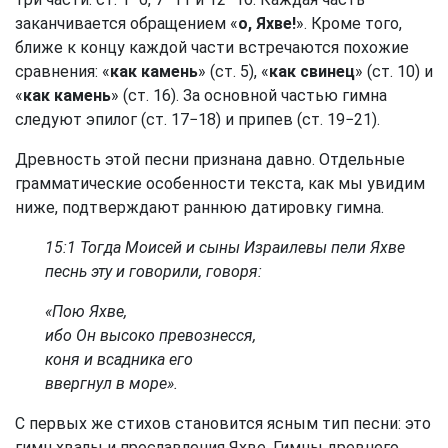
заканчивается обращением «
о, Яхве!
». Кроме того,
ближе к концу каждой части встречаются похожие
сравнения: «
как камень
» (ст. 5), «
как свинец
» (ст. 10) и
«
как камень
» (ст. 16). За основной частью гимна
следуют эпилог (ст. 17−18) и припев (ст. 19−21).
Древность этой песни признана давно. Отдельные
грамматические особенности текста, как мы увидим
ниже, подтверждают раннюю датировку гимна.
15:1 Тогда Моисей и сыны Израилевы пели Яхве
песнь эту и говорили, говоря:
«Пою Яхве,
ибо Он высоко превознесся,
коня и всадника его
ввергнул в море».
С первых же стихов становится ясным тип песни: это
гимн хвалы и прославления Яхве. Гимны древнего