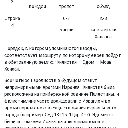
3
вождей
трепет
объял,
Строка
б-3
в-3
4
уныли
все жители
Ханаана.
Порядок, в котором упоминаются народы,
соответствует маршруту, по которому евреи пойдут
в обетованную землю: Филистия — Эдом — Моав —
Ханаан.
Все четыре народности в будущем станут
непримиримыми врагами Израиля. Филистия была
расположена на прибережной равнине Палестины, и
филистимляне часто враждовали с Израилем во
время первых веков существования израильского
народа (например, Суд 13−15; 1Цар 4−7). Эдомиты
были потомками Исава, населявшими южное