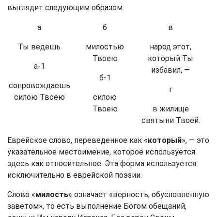
выглядит следующим образом.
а
б
в
Ты ведешь
милостью
народ этот,
Твоею
который Ты
а-1
избавил, —
б-1
сопровождаешь
г
силою Твоею
силою
Твоею
в жилище
святыни Твоей.
Еврейское слово, переведенное как «
который
», — это
указательное местоимение, которое используется
здесь как относительное. Эта форма используется
исключительно в еврейской поэзии.
Слово «
милость
» означает «верность, обусловленную
заветом», то есть выполнение Богом обещаний,