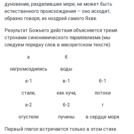
дуновение, разделившее море, не может быть
естественного происхождения — оно исходит,
образно говоря, из ноздрей самого Яхве.
Результат Божьего действия объясняется тремя
строками синонимического параллелизма (мы
следуем порядку слов в масоретском тексте):
а
б
нагромоздились
воды
а-1
в-1
б-1
стали,
как куча,
потоки
а-2
б-2
г
огустели
пучины
в сердце моря.
Первый глагол встречается только в этом стихе