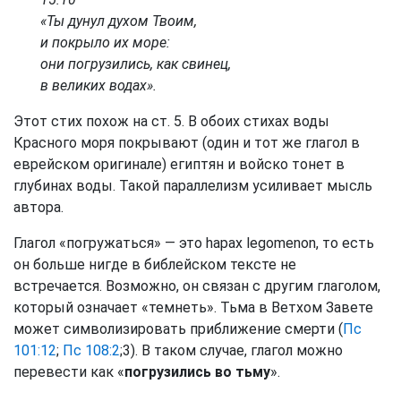
«Ты дунул духом Твоим,
и покрыло их море:
они погрузились, как свинец,
в великих водах».
Этот стих похож на ст. 5. В обоих стихах воды
Красного моря покрывают (один и тот же глагол в
еврейском оригинале) египтян и войско тонет в
глубинах воды. Такой параллелизм усиливает мысль
автора.
Глагол «погружаться» — это hapax legomenon, то есть
он больше нигде в библейском тексте не
встречается. Возможно, он связан с другим глаголом,
который означает «темнеть». Тьма в Ветхом Завете
может символизировать приближение смерти (
Пс
101:12
;
Пс 108:2
;3). В таком случае, глагол можно
перевести как «
погрузились во тьму
».