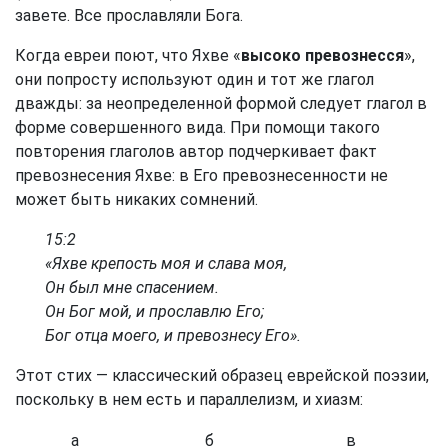
завете. Все прославляли Бога.
Когда евреи поют, что Яхве «
высоко превознесся
»,
они попросту используют один и тот же глагол
дважды: за неопределенной формой следует глагол в
форме совершенного вида. При помощи такого
повторения глаголов автор подчеркивает факт
превознесения Яхве: в Его превознесенности не
может быть никаких сомнений.
15:2
«Яхве крепость моя и слава моя,
Он был мне спасением.
Он Бог мой, и прославлю Его;
Бог отца моего, и превознесу Его».
Этот стих — классический образец еврейской поэзии,
поскольку в нем есть и параллелизм, и хиазм:
а
б
в