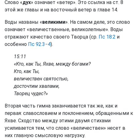
Слово «
дух
» означает «ветер». Это ссылка на ст. 8
этой же главы и на восточный ветер в главе 14.
Воды названы «
великими
». На самом деле, это слово
означает «величественные, великолепные». Воды
отражают качество своего Творца (ср.
Пс 18:2
и
особенно
Пс 92:3−4
).
15:11
«Кто, как Ты, Яхве, между богами?
Кто, как Ты,
величествен святостью,
досточтим хвалами,
Творец чудес?»
Вторая часть гимна заканчивается так же, как и
первая: славословием и поклонением, обращенными к
Яхве. Сходство между этими двумя стихами
усиливается тем, что слово «величествен» несет в
них главную смысловую нагрузку.