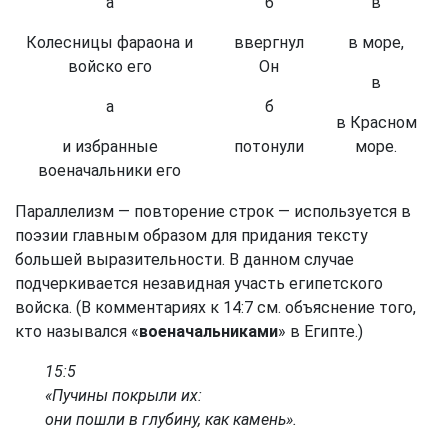
а
б
в
Колесницы фараона и
ввергнул
в море,
войско его
Он
в
а
б
в Красном
и избранные
потонули
море.
военачальники его
Параллелизм — повторение строк — используется в
поэзии главным образом для придания тексту
большей выразительности. В данном случае
подчеркивается незавидная участь египетского
войска. (В комментариях к 14:7 см. объяснение того,
кто назывался «
военачальниками
» в Египте.)
15:5
«Пучины покрыли их:
они пошли в глубину, как камень».