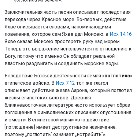
Заключительная часть песни описывает последствия
перехода через Красное море. Во-первых, действие
Яхве описывается словами, напоминающими
повеление, которое сам Яхве дал Моисею: в
Исх 14:16
Яхве сказал Моисею простереть руку над морем.
Теперь это выражение используется по отношению к
Богу, потому что именно Он обладает реальной
властью раздвигать и соединять морские воды.
Вследствие Божьей деятельности земля «
поглотила
»
египетское войско. В
Исх 7:12
тот же глагол
описывает действие жезла Аарона, который поглотил
жезлы египетских волхвов. Древняя
ближневосточная литература часто использует образ
поглощения в символических описаниях опустошения
и смерти. В египетской магии «это действие
[поглощение] имеет деструктивное назначение,
поэтому „поглотить“ означает „истребить“».