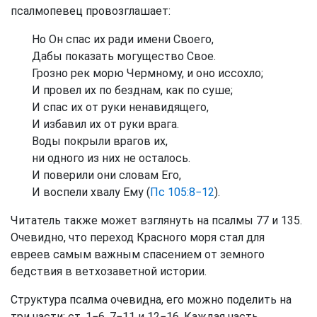
псалмопевец провозглашает:
Но Он спас их ради имени Своего,
Дабы показать могущество Свое.
Грозно рек морю Чермному, и оно иссохло;
И провел их по безднам, как по суше;
И спас их от руки ненавидящего,
И избавил их от руки врага.
Воды покрыли врагов их,
ни одного из них не осталось.
И поверили они словам Его,
И воспели хвалу Ему (
Пс 105:8−12
).
Читатель также может взглянуть на псалмы 77 и 135.
Очевидно, что переход Красного моря стал для
евреев самым важным спасением от земного
бедствия в ветхозаветной истории.
Структура псалма очевидна, его можно поделить на
три части: ст. 1−6, 7−11 и 12−16. Каждая часть