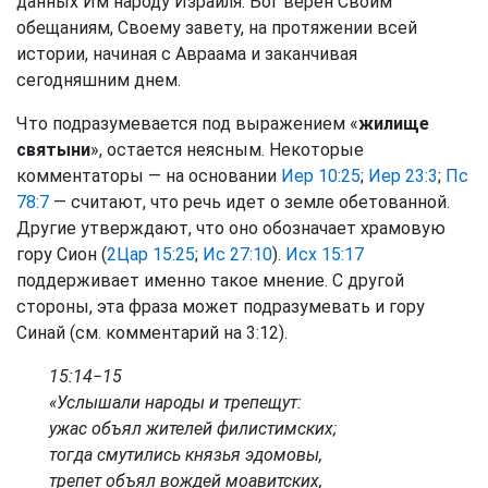
данных Им народу Израиля. Бог верен Своим
обещаниям, Своему завету, на протяжении всей
истории, начиная с Авраама и заканчивая
сегодняшним днем.
Что подразумевается под выражением «
жилище
святыни
», остается неясным. Некоторые
комментаторы — на основании
Иер 10:25
;
Иер 23:3
;
Пс
78:7
— считают, что речь идет о земле обетованной.
Другие утверждают, что оно обозначает храмовую
гору Сион (
2Цар 15:25
;
Ис 27:10
).
Исх 15:17
поддерживает именно такое мнение. С другой
стороны, эта фраза может подразумевать и гору
Синай (см. комментарий на 3:12).
15:14−15
«Услышали народы и трепещут:
ужас объял жителей филистимских;
тогда смутились князья эдомовы,
трепет объял вождей моавитских,