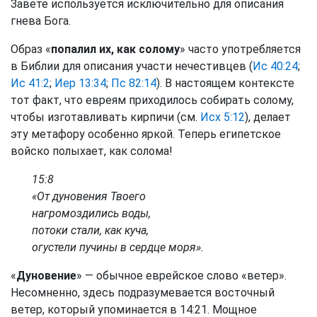
Завете используется исключительно для описания
гнева Бога.
Образ «
попалил их, как солому
» часто употребляется
в Библии для описания участи нечестивцев (
Ис 40:24
;
Ис 41:2
;
Иер 13:34
;
Пс 82:14
). В настоящем контексте
тот факт, что евреям приходилось собирать солому,
чтобы изготавливать кирпичи (см.
Исх 5:12
), делает
эту метафору особенно яркой. Теперь египетское
войско полыхает, как солома!
15:8
«От дуновения Твоего
нагромоздились воды,
потоки стали, как куча,
огустели пучины в сердце моря».
«
Дуновение
» — обычное еврейское слово «ветер».
Несомненно, здесь подразумевается восточный
ветер, который упоминается в 14:21. Мощное