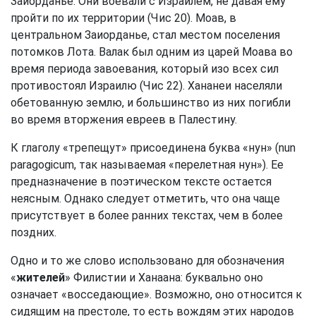
Заиорданье. Они воевали с Израилем, не давая ему
пройти по их территории (Чис 20). Моав, в
центральном Заиорданье, стал местом поселения
потомков Лота. Валак был одним из царей Моава во
время периода завоевания, который изо всех сил
противостоял Израилю (Чис 22). Хананеи населяли
обетованную землю, и большинство из них погибли
во время вторжения евреев в Палестину.
К глаголу «трепещут» присоединена буква «нун» (nun
paragogicum, так называемая «перелетная нун»). Ее
предназначение в поэтическом тексте остается
неясным. Однако следует отметить, что она чаще
присутствует в более ранних текстах, чем в более
поздних.
Одно и то же слово использовано для обозначения
«
жителей
» Филистии и Ханаана: буквально оно
означает «восседающие». Возможно, оно относится к
сидящим на престоле, то есть вождям этих народов