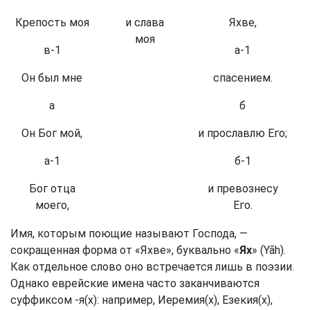
Крепость моя
и слава
Яхве,
моя
в-1
а-1
Он был мне
спасением.
а
б
Он Бог мой,
и прославлю Его;
а-1
б-1
Бог отца
и превознесу
моего,
Его.
Имя, которым поющие называют Господа, —
сокращенная форма от «Яхве», буквально «
Ях
» (Yāh).
Как отдельное слово оно встречается лишь в поэзии.
Однако еврейские имена часто заканчиваются
суффиксом -я(х): например, Иеремия(х), Езекия(х),