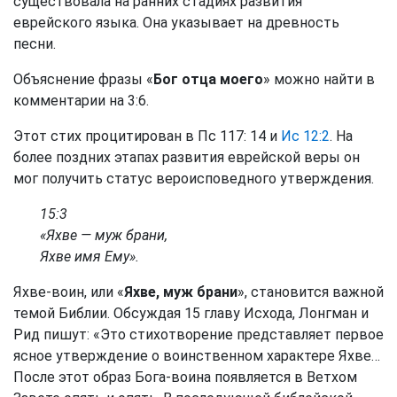
существовала на ранних стадиях развития
еврейского языка. Она указывает на древность
песни.
Объяснение фразы «
Бог отца моего
» можно найти в
комментарии на 3:6.
Этот стих процитирован в Пс 117: 14 и
Ис 12:2
. На
более поздних этапах развития еврейской веры он
мог получить статус вероисповедного утверждения.
15:3
«Яхве — муж брани,
Яхве имя Ему».
Яхве-воин, или «
Яхве, муж брани
», становится важной
темой Библии. Обсуждая 15 главу Исхода, Лонгман и
Рид пишут: «Это стихотворение представляет первое
ясное утверждение о воинственном характере Яхве…
После этот образ Бога-воина появляется в Ветхом