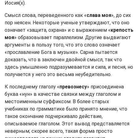
Иосия(х).
Смысл слова, переведенного как «
слава моя
», до сих
пор неясен. Некоторые ученые утверждают, что оно
означает «защита, охрана» и с выражением «
крепость
моя
» образовывает параллелизм. Другие выдвигают
аргументы в пользу того, что это слово означает
«прославление Бога в музыке». Сарна пытается
доказать, что в заключен двойной смысл, так что
здесь умышленно подразумевается и сила, и песня, но
получается у него это весьма неубедительно.
К последнему глаголу «
превознесу
» присоединена
буква «нун» в качестве связки между глаголом и
местоименным суффиксом. В более старых
учебниках по грамматике было принято мнение, что
такое окончание подчеркивало действие,
описываемое глаголом. Этот вывод представляется
неверным; скорее всего, такая форма просто