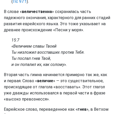
(
Пс 97:1
).
В слове «
величественна
» сохранилась часть
падежного окончания, характерного для ранних стадий
развития еврейского языка. Это тоже указывает на
древнее происхождение «Песни у моря».
15:7
«Величием славы Твоей
Ты низложил восставших против Тебя.
Ты послал гнев Твой,
и он попалил их, как солому».
Вторая часть гимна начинается примерно так же, как
и первая. Слово «
величие
» — это существительное,
происходящее от глагола «восставать». Этот глагол
уже дважды использовался в первой части в фразе
«высоко превознесся».
Еврейское слово, переведенное как «
гнев
», в Ветхом