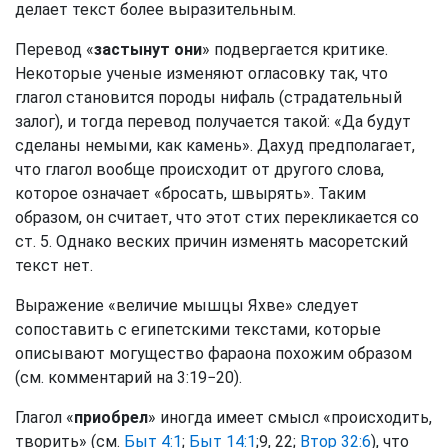
делает текст более выразительным.
Перевод «
застынут они
» подвергается критике.
Некоторые ученые изменяют огласовку так, что
глагол становится породы нифаль (страдательный
залог), и тогда перевод получается такой: «Да будут
сделаны немыми, как камень». Дахуд предполагает,
что глагол вообще происходит от другого слова,
которое означает «бросать, швырять». Таким
образом, он считает, что этот стих перекликается со
ст. 5. Однако веских причин изменять масоретский
текст нет.
Выражение «величие мышцы Яхве» следует
сопоставить с египетскими текстами, которые
описывают могущество фараона похожим образом
(см. комментарий на 3:19−20).
Глагол «
приобрел
» иногда имеет смысл «происходить,
творить» (см.
Быт 4:1
;
Быт 14:1
;9, 22;
Втор 32:6
), что