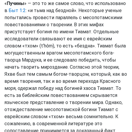
«
Пучины
» — это то же самое слово, что использовано
в
Быт 1:2
: «и тьма над бездной». Некоторые ученые
попытались провести параллель с месопотамскими
повествованиями о творении. В этих мифах
присутствует богиня по имени Тиамат. Отдельные
исследователи связывают ее имя с еврейским
словом «тхом» (t‘hôm), то есть «бездна». Тиамат была
могущественным врагом месопотамского бога-
творца Мардука, и ее следовало победить, чтобы
начать творить мироздание. Согласно этой теории,
Яхве был тем самым богом-творцом, который, как во
время творения, так и во время перехода Красного
моря, одержал победу над богиней хаоса Тиамат. То
есть за библейским повествованием скрывается
языческое представление о творении мира. Однако,
отождествление месопотамской богини Тиамат с
еврейским словом «тхом» весьма сомнительно. К
сожалению, в современной литературе это
сопоставление принимается за доказанный факт.