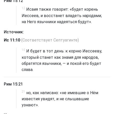
Рим 15:12
12
Исаия также говорит: «будет корень
Иессеев, и восстанет владеть народами;
на Него язычники надеяться будут».
Источник:
Ис 11:10
(Соответствует Септуагинте)
10
И будет в тот день: к корню Иессееву,
который станет как знамя для народов,
обратятся язычники, — и покой его будет
слава.
Рим 15:21
21
но, как написано: «не имевшие о Нём
известия увидят, и не слышавшие
узнают».