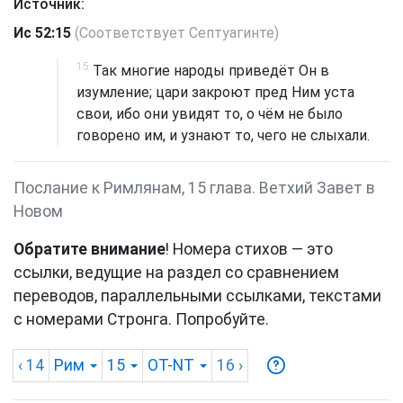
Источник:
Ис 52:15
(Соответствует Септуагинте)
15
Так многие народы приведёт Он в
изумление; цари закроют пред Ним уста
свои, ибо они увидят то, о чём не было
говорено им, и узнают то, чего не слыхали.
Послание к Римлянам, 15 глава. Ветхий Завет в
Новом
Обратите внимание
! Номера стихов — это
ссылки, ведущие на раздел со сравнением
переводов, параллельными ссылками, текстами
с номерами Стронга. Попробуйте.
‹ 14
Рим
15
OT-NT
16
›