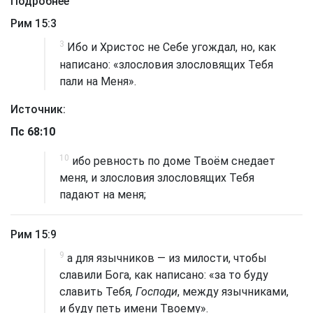
Подробнее
Рим 15:3
3
Ибо и Христос не Себе угождал, но, как
написано: «злословия злословящих Тебя
пали на Меня».
Источник:
Пс 68:10
10
ибо ревность по доме Твоём снедает
меня, и злословия злословящих Тебя
падают на меня;
Рим 15:9
9
а для язычников — из милости, чтобы
славили Бога, как написано: «за то буду
славить Тебя
, Господи
, между язычниками,
и буду петь имени Твоему».