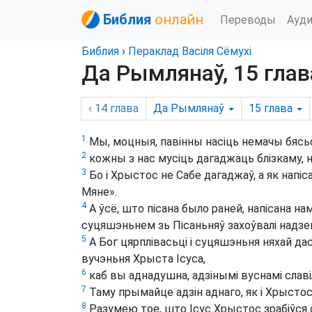
Библия
онлайн
Переводы
Ауд
Библия
›
Пераклад Васіля Сёмухі
Да Рымлянаў, 15 глав
‹ 14
глава
Да Рымлянаў
15
глава
1
Мы, моцныя, павінны насіць немачы бясьс
2
кожны з нас мусіць дагаджаць блізкаму, н
3
Бо і Хрыстос не Сабе дагаджаў, а як напіса
Мяне».
4
А ўсё, што пісана было раней, напісана на
суцяшэньнем зь Пісаньняў захоўвалі надзе
5
А Бог цярплівасьці і суцяшэньня няхай д
вучэньня Хрыста Ісуса,
6
каб вы аднадушна, адзінымі вуснамі славіл
7
Таму прымайце адзін аднаго, як і Хрысто
8
Разумею тое, што Ісус Хрыстос зрабіўся 