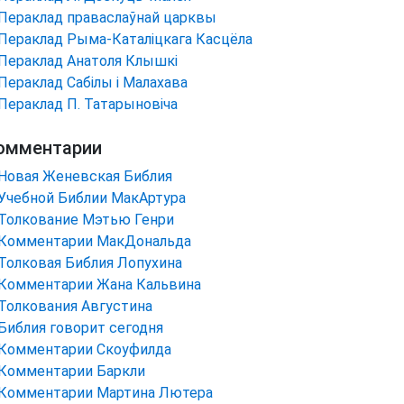
Пераклад праваслаўнай царквы
Пераклад Рыма-Каталіцкага Касцёла
Пераклад Анатоля Клышкi
Пераклад Сабілы і Малахава
Пераклад П. Татарыновіча
омментарии
Новая Женевская Библия
Учебной Библии МакАртура
Толкование Мэтью Генри
Комментарии МакДональда
Толковая Библия Лопухина
Комментарии Жана Кальвина
Толкования Августина
Библия говорит сегодня
Комментарии Скоуфилда
Комментарии Баркли
Комментарии Мартина Лютера