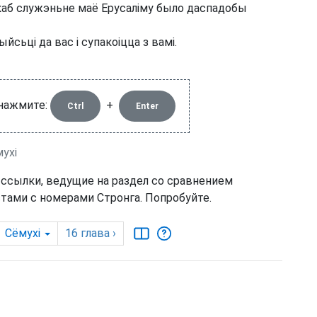
каб служэньне маё Ерусаліму было даспадобы
ыйсьці да вас і супакоіцца з вамі.
 нажмите:
+
Ctrl
Enter
мухі
 ссылки, ведущие на раздел со сравнением
тами с номерами Стронга. Попробуйте.
Сёмухі
16
глава
›