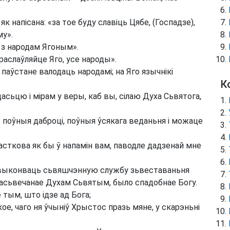
 як напісана: «за тое буду славіць Цябе, (Госпадзе),
му».
, з народам Ягоным».
 праслаўляйце Яго, усе народы».
 паўстане валодаць народамі; на Яго язычнікі
К
дасьцю і мірам у веры, каб вы, сілаю Духа Сьвятога,
ы поўныя даброці, поўныя ўсякага веданьня і можаце
часткова як бы ў напамін вам, паводле дадзенай мне
і выконваць сьвяшчэнную службу зьвеставаньня
 асьвечанае Духам Сьвятым, было спадобнае Богу.
 тым, што ідзе ад Бога;
е, чаго ня ўчыніў Хрыстос празь мяне, у скарэньні