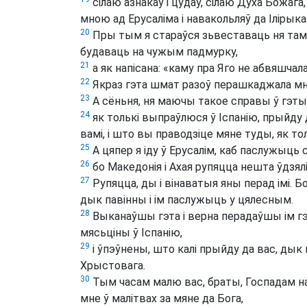
сілаю азнакаў і цудаў, сілаю Духа Божа
мною ад Ерусаліма і навакольляў да Ілірыка
20
Пры тым я стараўся зьвеставаць ня там,
будаваць на чужым падмурку,
21
а як напісана: «каму пра Яго не абвяшчалас
22
Якраз гэта шмат разоў перашкаджала мн
23
А сёньня, ня маючы такое справы ў гэтых
24
як толькі выпраўлюся ў Іспанію, прыйду 
вамі, і што вы праводзіце мяне туды, як то
25
А цяпер я іду ў Ерусалім, каб паслужыць
26
бо Македонія і Ахая рупяцца нешта ўдзял
27
Рупяцца, ды і вінаватыя яны перад імі. Бо,
дык павінны і ім паслужыць у цялесным.
28
Выканаўшы гэта і верна перадаўшы ім гэ
мясьціны ў Іспанію,
29
і ўпэўнены, што калі прыйду да вас, ды
Хрыстовага.
30
Тым часам малю вас, браты, Госпадам 
мне ў малітвах за мяне да Бога,