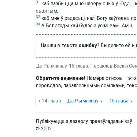
31
каб пазбыцца мне няверуючых у Юдэі, і 
сьвятым,
32
каб мне ў радасьці, калі Богу заўгодна, пр
33
А Бог згоды хай будзе з усімі вамі. Амін.
Нашли в тексте
ошибку
? Выделите её и
Да Рымлянаў, 15 глава. Пераклад Васіля Сё
Обратите внимание
! Номера стихов — это
переводов, параллельными ссылками, текс
‹ 14
глава
Да Рымлянаў
15
глава
Публікуецца з дазволу праваўладальнікаў.
© 2002