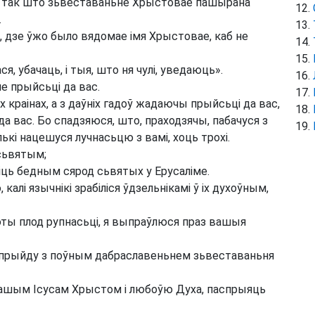
га, так што зьвеставаньне Хрыстовае пашырана
.
 дзе ўжо было вядомае імя Хрыстовае, каб не
я, убачаць, і тыя, што ня чулі, уведаюць».
е прыйсьці да вас.
 краінах, а з даўніх гадоў жадаючы прыйсьці да вас,
да вас. Бо спадзяюся, што, праходзячы, пабачуся з
лькі нацешуся лучнасьцю з вамі, хоць трохі.
 сьвятым;
іць бедным сярод сьвятых у Ерусаліме.
 калі язычнікі зрабіліся ўдзельнікамі ў іх духоўным,
ты плод рупнасьці, я выпраўлюся праз вашыя
к прыйду з поўным дабраславеньнем зьвеставаньня
нашым Ісусам Хрыстом і любоўю Духа, паспрыяць