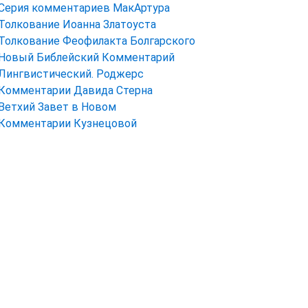
Серия комментариев МакАртура
Толкование Иоанна Златоуста
Толкование Феофилакта Болгарского
Новый Библейский Комментарий
Лингвистический. Роджерс
Комментарии Давида Стерна
Ветхий Завет в Новом
Комментарии Кузнецовой