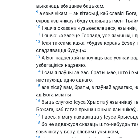
выканаць абяцанае бацькам,
9
а язычнікам — зь літасьці, каб славілі Бога,
сярод язычнікаў і буду сьпяваць імені Твай
10
І яшчэ сказана: «узьвесялецеся, язычнікі
11
І яшчэ: «хвалеце Госпада, усе язычнікі, і
12
Ісая таксама кажа: «будзе корань Есэеў, і
спадзявацца будуць».
13
А Бог надзеі хай напоўніць вас усякай ра
узбагаціліся надзеяю.
14
І сам я пэўны за вас, браты мае, што і в
настаўляць адно аднаго;
15
але пісаў вам, браты, з пэўнай адвагаю, 
ад Бога мілаты
16
быць слугою Ісуса Хрыста ў язычнікаў 
Божага, каб гэтае прынашэньне язычнікаў,
17
І вось, я магу пахваліцца ў Ісусе Хрысьце
18
бо не адважуся сказаць што-небудзь тако
язычнікаў у веру, словам і ўчынкам,
19