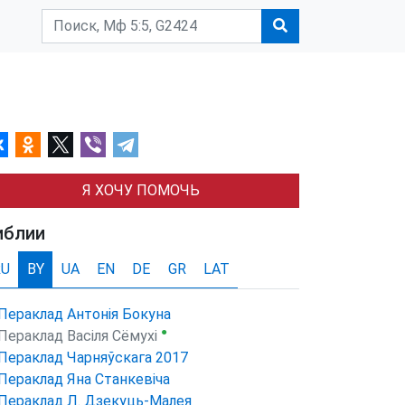
Я ХОЧУ ПОМОЧЬ
иблии
RU
BY
UA
EN
DE
GR
LAT
Пераклад Антонія Бокуна
●
Пераклад Васіля Сёмухі
Пераклад Чарняўскага 2017
Пераклад Яна Станкевіча
Пераклад Л. Дзекуць-Малея