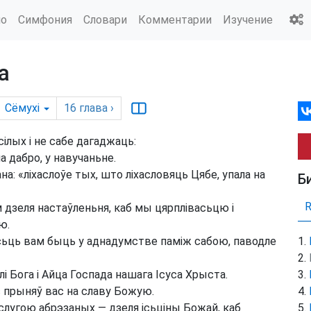
ио
Симфония
Словари
Комментарии
Изучение
а
Сёмухі
16
глава
›
ілых і не сабе дагаджаць:
а дабро, у навучаньне.
на: «ліхаслоўе тых, што ліхасловяць Цябе, упала на
Б
м дзеля настаўленьня, каб мы цярплівасьцю і
ю.
асьць вам быць у аднадумстве паміж сабою, паводле
і Бога і Айца Госпада нашага Ісуса Хрыста.
с прыняў вас на славу Божую.
слугою абрэзаных — дзеля ісьціны Божай, каб