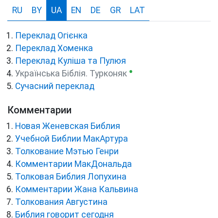
RU
BY
UA
EN
DE
GR
LAT
Переклад Огієнка
Переклад Хоменка
Переклад Куліша та Пулюя
●
Українська Біблія. Турконяк
Сучасний переклад
Комментарии
Новая Женевская Библия
Учебной Библии МакАртура
Толкование Мэтью Генри
Комментарии МакДональда
Толковая Библия Лопухина
Комментарии Жана Кальвина
Толкования Августина
Библия говорит сегодня