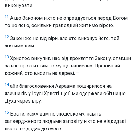
виконувати.
11
А що Законом ніхто не оправдується перед Богом,
то це ясно, оскільки праведний житиме вірою.
12
Закон же не від віри, але хто виконує його, той
житиме ним.
13
Христос викупив нас від прокляття Закону, ставши
за нас прокляттям, тому що написано: Проклятий
кожний, хто висить на дереві, —
14
аби благословення Авраама поширилося на
язичників у Ісусі Христі, щоб ми одержали обітницю
Духа через віру.
15
Брати, кажу вам по-людському: навіть
затвердженого людьми заповіту ніхто не відкидає і
нічого не додає
до нього
.