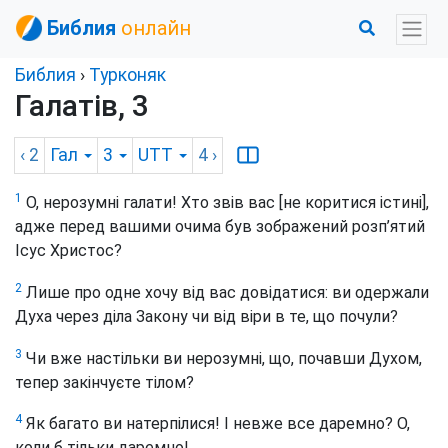
Библия
онлайн
Библия
›
Турконяк
Галатів, 3
‹ 2
Гал
3
UTT
4
›
1
О, нерозумні галати! Хто звів вас [не коритися істині],
адже перед вашими очима був зображений розп’ятий
Ісус Христос?
2
Лише про одне хочу від вас довідатися: ви одержали
Духа через діла Закону чи від віри в те, що почули?
3
Чи вже настільки ви нерозумні, що, почавши Духом,
тепер закінчуєте тілом?
4
Як багато ви натерпілися! І невже все даремно? О,
коли б тільки даремно!