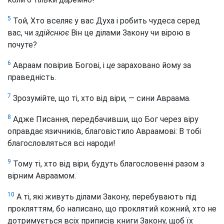
5
Той, Хто вселяє у вас Духа і робить чудеса серед
вас, чи
здійснює
Він це ділами Закону чи вірою в
почуте?
6
Авраам повірив Богові, і
це
зараховано йому за
праведність.
7
Зрозумійте, що ті, хто від віри, — сини Авраама.
8
Адже Писання, передбачивши, що Бог через віру
оправдає язичників, благовістило Авраамові: В тобі
благословляться всі народи!
9
Тому ті, хто від віри, будуть благословенні разом з
вірним Авраамом.
10
А ті, які живуть ділами Закону, перебувають під
прокляттям, бо написано, що проклятий кожний, хто не
дотримується всіх приписів книги Закону, щоб їх