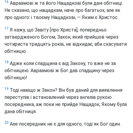
16
Авраамові ж та його Нащадкові були дані обітниці.
Не сказано, що нащадкам, наче про багатьох, але як
про одного: і твоєму Нащадкові, — Яким є Христос.
17
Я кажу, що Завіту [про Христа], попередньо
затвердженого Богом, Закон, який прийшов через
чотириста тридцять років, не відкидає, аби скасувати
обітницю.
18
Адже коли спадщина є від Закону, то вже не за
обітницею. Авраамові ж Бог дав
спадщину
через
обітницю!
19
Тоді навіщо ж Закон? Він був даний для
виявлення
переступів і встановлений через ангелів рукою
посередника, аж поки не прийде Нащадок, Якому була
дана обітниця.
20
Але посередник не є для одного, тоді як Бог один.