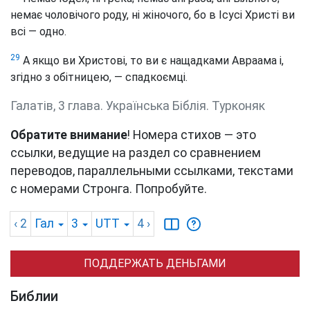
немає чоловічого роду, ні жіночого, бо в Ісусі Христі ви
всі — одно.
29
А якщо ви Христові, то ви є нащадками Авраама і,
згідно з обітницею, — спадкоємці.
Галатів, 3 глава. Українська Біблія. Турконяк
Обратите внимание
! Номера стихов — это
ссылки, ведущие на раздел со сравнением
переводов, параллельными ссылками, текстами
с номерами Стронга. Попробуйте.
‹ 2
Гал
3
UTT
4
›
ПОДДЕРЖАТЬ ДЕНЬГАМИ
Библии