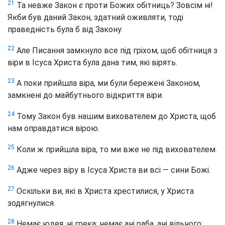
21
Та невже Закон
є
проти Божих обітниць? Зовсім ні!
Якби був даний Закон, здатний оживляти, тоді
праведність була б від Закону.
22
Але Писання замкнуло все під гріхом, щоб обітниця з
віри в Ісуса Христа була дана тим, які вірять.
23
А поки прийшла віра, ми були бережені Законом,
замкнені до майбутнього відкриття віри.
24
Тому Закон був нашим вихователем до Христа, щоб
нам оправдатися вірою.
25
Коли ж прийшла віра, то ми вже не під вихователем.
26
Адже через віру в Ісуса Христа ви всі — сини Божі.
27
Оскільки ви, які в Христа хрестилися, у Христа
зодягнулися.
28
Немає юдея, ні грека; немає ані раба, ані вільного;