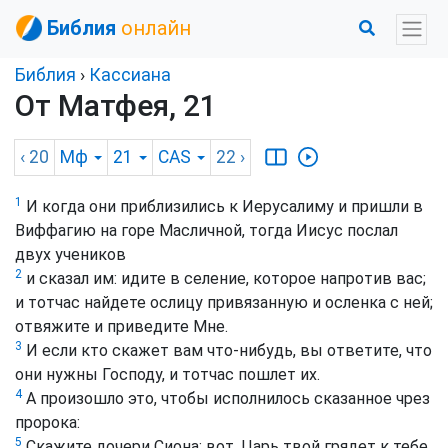
Библия
онлайн
Библия
›
Кассиана
От Матфея, 21
‹ 20
Мф
21
CAS
22
›
1
И когда они приблизились к Иерусалиму и пришли в
Виффагию на горе Масличной, тогда Иисус послал
двух учеников
2
и сказал им: идите в селение, которое напротив вас;
и тотчас найдете ослицу привязанную и осленка с ней;
отвяжите и приведите Мне.
3
И если кто скажет вам что-нибудь, вы ответите, что
они нужны Господу, и тотчас пошлет их.
4
А произошло это, чтобы исполнилось сказанное чрез
пророка:
5
Скажите дочери Сиона: вот, Царь твой грядет к тебе,