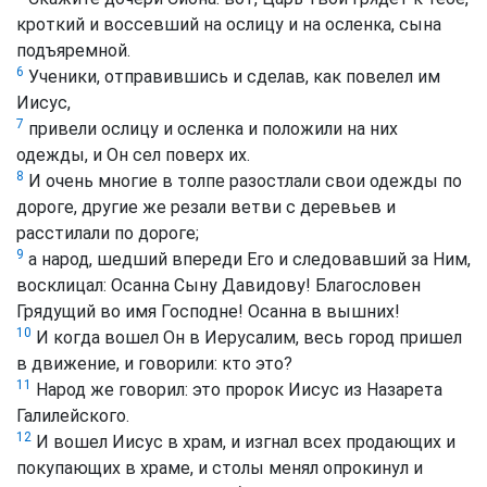
кроткий и воссевший на ослицу и на осленка, сына
подъяремной.
6
Ученики, отправившись и сделав, как повелел им
Иисус,
7
привели ослицу и осленка и положили на них
одежды, и Он сел поверх их.
8
И очень многие в толпе разостлали свои одежды по
дороге, другие же резали ветви с деревьев и
расстилали по дороге;
9
а народ, шедший впереди Его и следовавший за Ним,
восклицал: Осанна Сыну Давидову! Благословен
Грядущий во имя Господне! Осанна в вышних!
10
И когда вошел Он в Иерусалим, весь город пришел
в движение, и говорили: кто это?
11
Народ же говорил: это пророк Иисус из Назарета
Галилейского.
12
И вошел Иисус в храм, и изгнал всех продающих и
покупающих в храме, и столы менял опрокинул и