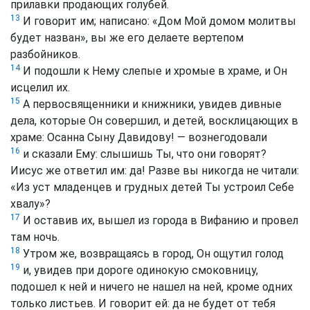
прилавки продающих голубей.
13
И говорит им; написано: «Дом Мой домом молитвы
будет назван», вы же его делаете вертепом
разбойников.
14
И подошли к Нему слепые и хромые в храме, и Он
исцелил их.
15
А первосвященники и книжники, увидев дивные
дела, которые Он совершил, и детей, восклицающих в
храме: Осанна Сыну Давидову! — вознегодовали
16
и сказали Ему: слышишь Ты, что они говорят?
Иисус же ответил им: да! Разве вы никогда не читали:
«Из уст младенцев и грудных детей Ты устроил Себе
хвалу»?
17
И оставив их, вышел из города в Вифанию и провел
там ночь.
18
Утром же, возвращаясь в город, Он ощутил голод
19
и, увидев при дороге одинокую смоковницу,
подошел к ней и ничего не нашел на ней, кроме одних
только листьев. И говорит ей: да не будет от тебя