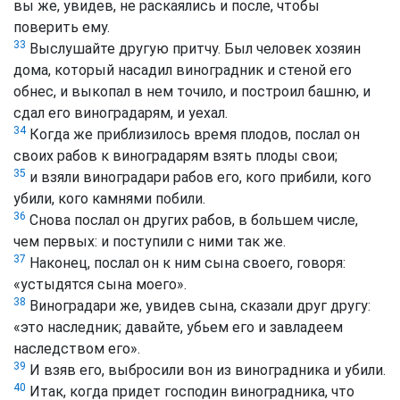
вы же, увидев, не раскаялись и после, чтобы
поверить ему.
33
Выслушайте другую притчу. Был человек хозяин
дома, который насадил виноградник и стеной его
обнес, и выкопал в нем точило, и построил башню, и
сдал его виноградарям, и уехал.
34
Когда же приблизилось время плодов, послал он
своих рабов к виноградарям взять плоды свои;
35
и взяли виноградари рабов его, кого прибили, кого
убили, кого камнями побили.
36
Снова послал он других рабов, в большем числе,
чем первых: и поступили с ними так же.
37
Наконец, послал он к ним сына своего, говоря:
«устыдятся сына моего».
38
Виноградари же, увидев сына, сказали друг другу:
«это наследник; давайте, убьем его и завладеем
наследством его».
39
И взяв его, выбросили вон из виноградника и убили.
40
Итак, когда придет господин виноградника, что