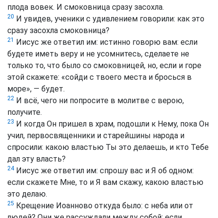
плода вовек. И смоковница сразу засохла.
20
И увидев, ученики с удивлением говорили: как это
сразу засохла смоковница?
21
Иисус же ответил им: истинно говорю вам: если
будете иметь веру и не усомнитесь, сделаете не
только то, что было со смоковницей, но, если и горе
этой скажете: «сойди с твоего места и бросься в
море», — будет.
22
И всё, чего ни попросите в молитве с верою,
получите.
23
И когда Он пришел в храм, подошли к Нему, пока Он
учил, первосвященники и старейшины народа и
спросили: какою властью Ты это делаешь, и кто Тебе
дал эту власть?
24
Иисус же ответил им: спрошу вас и Я об одном:
если скажете Мне, то и Я вам скажу, какою властью
это делаю.
25
Крещение Иоанново откуда было: с неба или от
людей? Они же рассуждали между собой: если