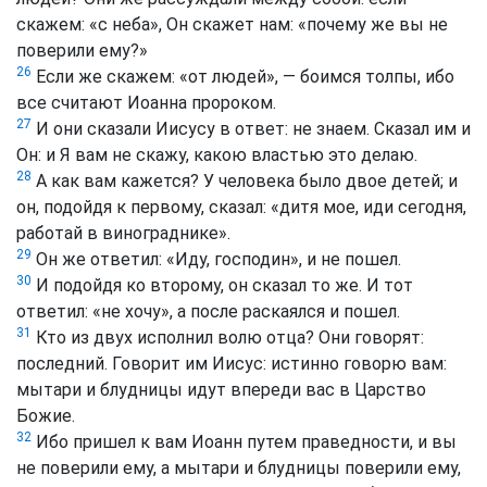
скажем: «с неба», Он скажет нам: «почему же вы не
поверили ему?»
26
Если же скажем: «от людей», — боимся толпы, ибо
все считают Иоанна пророком.
27
И они сказали Иисусу в ответ: не знаем. Сказал им и
Он: и Я вам не скажу, какою властью это делаю.
28
А как вам кажется? У человека было двое детей; и
он, подойдя к первому, сказал: «дитя мое, иди сегодня,
работай в винограднике».
29
Он же ответил: «Иду, господин», и не пошел.
30
И подойдя ко второму, он сказал то же. И тот
ответил: «не хочу», а после раскаялся и пошел.
31
Кто из двух исполнил волю отца? Они говорят:
последний. Говорит им Иисус: истинно говорю вам:
мытари и блудницы идут впереди вас в Царство
Божие.
32
Ибо пришел к вам Иоанн путем праведности, и вы
не поверили ему, а мытари и блудницы поверили ему,