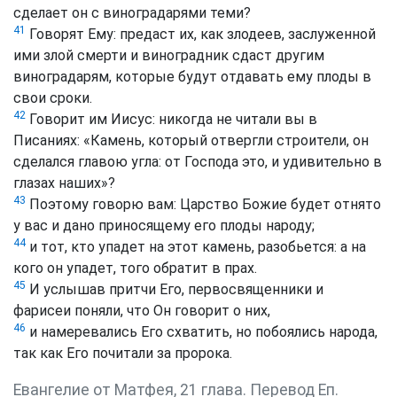
сделает он с виноградарями теми?
41
Говорят Ему: предаст их, как злодеев, заслуженной
ими злой смерти и виноградник сдаст другим
виноградарям, которые будут отдавать ему плоды в
свои сроки.
42
Говорит им Иисус: никогда не читали вы в
Писаниях: «Камень, который отвергли строители, он
сделался главою угла: от Господа это, и удивительно в
глазах наших»?
43
Поэтому говорю вам: Царство Божие будет отнято
у вас и дано приносящему его плоды народу;
44
и тот, кто упадет на этот камень, разобьется: а на
кого он упадет, того обратит в прах.
45
И услышав притчи Его, первосвященники и
фарисеи поняли, что Он говорит о них,
46
и намеревались Его схватить, но побоялись народа,
так как Его почитали за пророка.
Евангелие от Матфея, 21 глава. Перевод Еп.