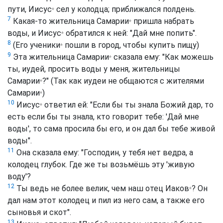
пути,
Иисус
сел у колодца; приближался полдень.
*
7
Какая-то жительница
Самарии
пришла набрать
*
воды, и
Иисус
обратился к ней: "Дай мне попить".
*
8
(Его
ученики
пошли в город, чтобы купить пищу)
*
9
Эта жительница
Самарии
сказала ему: "Как можешь
*
ты, иудей, просить воды у меня, жительницы
Самарии
?" (Так как иудеи не общаются с жителями
*
Самарии
)
*
10
Иисус
ответил ей: "Если бы ты знала Божий дар, то
*
есть если бы ты знала, кто говорит тебе: 'Дай мне
воды', то сама просила бы его, и он дал бы тебе живой
воды".
11
Она сказала ему: "Господин, у тебя нет ведра, а
колодец глубок. Где же ты возьмёшь эту 'живую
воду'?
12
Ты ведь не более велик, чем наш отец
Иаков
? Он
*
дал нам этот колодец и пил из него сам, а также его
сыновья и скот".
13