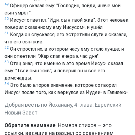
49
Офицер сказал ему: "Господин, пойди, иначе мой
сын умрёт".
50
Иисус
ответил: "Иди, сын твой жив". Этот человек
*
поверил сказанному ему
Иисусом
, и ушёл.
*
51
Когда он спускался, его встретили слуги и сказали,
что его сын жив.
52
Он спросил их, в котором часу ему стало лучше; и
они ответили: "Жар спал вчера в час дня".
53
Отец знал, что именно в это время
Иисус
сказал
*
ему: "Твой сын жив"; и поверил он и все его
домочадцы.
54
Это было второе знамение, которое сотворил
Иисус
после того, как вернулся из
Иудеи
в
Галилею
.
*
*
*
Добрая весть по Йоханану, 4 глава. Еврейский
Новый Завет
Обратите внимание
! Номера стихов — это
ссылки, ведущие на раздел со сравнением