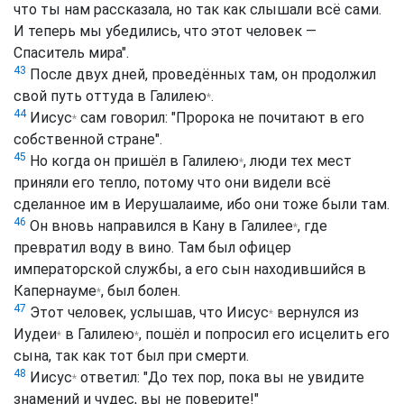
что ты нам рассказала, но так как слышали всё сами.
И теперь мы убедились, что этот человек —
Спаситель мира".
43
После двух дней, проведённых там, он продолжил
свой путь оттуда в
Галилею
.
*
44
Иисус
сам говорил: "Пророка не почитают в его
*
собственной стране".
45
Но когда он пришёл в
Галилею
, люди тех мест
*
приняли его тепло, потому что они видели всё
сделанное им в Иерушалаиме, ибо они тоже были там.
46
Он вновь направился в Кану в
Галилее
, где
*
превратил воду в вино. Там был офицер
императорской службы, а его сын находившийся в
Капернауме
, был болен.
*
47
Этот человек, услышав, что
Иисус
вернулся из
*
Иудеи
в
Галилею
, пошёл и попросил его исцелить его
*
*
сына, так как тот был при смерти.
48
Иисус
ответил: "До тех пор, пока вы не увидите
*
знамений и чудес, вы не поверите!"