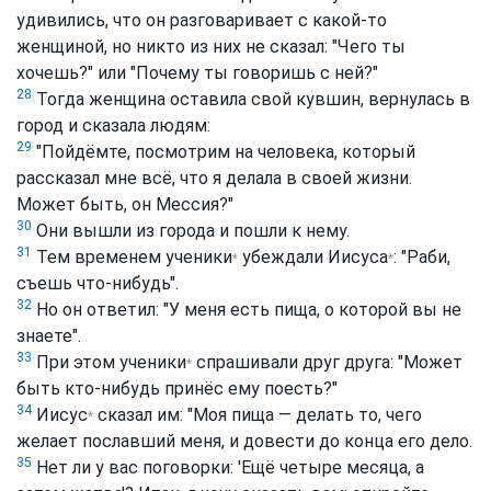
удивились, что он разговаривает с какой-то
женщиной, но никто из них не сказал: "Чего ты
хочешь?" или "Почему ты говоришь с ней?"
28
Тогда женщина оставила свой кувшин, вернулась в
город и сказала людям:
29
"Пойдёмте, посмотрим на человека, который
рассказал мне всё, что я делала в своей жизни.
Может быть, он Мессия?"
30
Они вышли из города и пошли к нему.
31
Тем временем
ученики
убеждали
Иисуса
: "Раби,
*
*
съешь что-нибудь".
32
Но он ответил: "У меня есть пища, о которой вы не
знаете".
33
При этом
ученики
спрашивали друг друга: "Может
*
быть кто-нибудь принёс ему поесть?"
34
Иисус
сказал им: "Моя пища — делать то, чего
*
желает пославший меня, и довести до конца его дело.
35
Нет ли у вас поговорки: 'Ещё четыре месяца, а