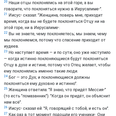
20
Наши отцы поклонялись на этой горе, а вы
говорите, что поклоняться нужно в
Иерусалиме
".
*
21
Иисус
сказал: "Женщина, поверь мне, приходит
*
время, когда вы не будете поклоняться Отцу ни на
этой горе, ни в
Иерусалиме
.
*
22
Вы не знаете, чему поклоняетесь; мы знаем, чему
мы поклоняемся, потому что спасение приходит от
иудеев.
23
Но наступает время — и по сути, оно уже наступило
— когда истинно поклоняющиеся будут поклоняться
Отцу в духе и истине, потому что Отец желает, чтобы
ему поклонялись именно такие люди.
24
Бог — это Дух; и поклоняющиеся должны
поклоняться ему духовно и истинно".
25
Женщина ответила: "Я знаю, что придёт
Мессия
"
*
(то есть "помазанник"). "Когда он придёт, он объяснит
нам всё".
26
Иисус
сказал ей: "Я, говорящий с тобой, и есть он".
*
27
Как раз в тот момент подошли его
ученики
. Они
*