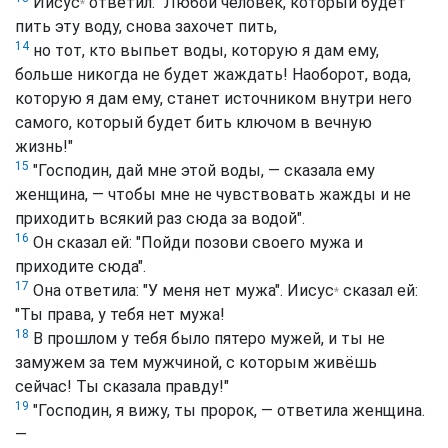
Иисус
ответил: "Любой человек, который будет
*
пить эту воду, снова захочет пить,
14
но тот, кто выпьет воды, которую я дам ему,
больше никогда не будет жаждать! Наоборот, вода,
которую я дам ему, станет источником внутри него
самого, который будет бить ключом в вечную
жизнь!"
15
"Господин, дай мне этой воды, — сказала ему
женщина, — чтобы мне не чувствовать жажды и не
приходить всякий раз сюда за водой".
16
Он сказал ей: "Пойди позови своего мужа и
приходите сюда".
17
Она ответила: "У меня нет мужа".
Иисус
сказал ей:
*
"Ты права, у тебя нет мужа!
18
В прошлом у тебя было пятеро мужей, и ты не
замужем за тем мужчиной, с которым живёшь
сейчас! Ты сказала правду!"
19
"Господин, я вижу, ты пророк, — ответила женщина.
—