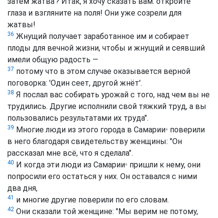
затем жатва'? Итак, я хочу сказать вам: откройте
глаза и взгляните на поля! Они уже созрели для
жатвы!
36
Жнущий получает заработанное им и собирает
плоды для вечной жизни, чтобы и жнущий и сеявший
имели общую радость —
37
потому что в этом случае оказывается верной
поговорка: 'Один сеет, другой жнёт'.
38
Я послал вас собирать урожай с того, над чем вы не
трудились. Другие исполнили свой тяжкий труд, а вы
пользовались результатами их труда".
39
Многие люди из этого города в
Самарии
поверили
*
в него благодаря свидетельству женщины: "Он
рассказал мне всё, что я сделала".
40
И когда эти люди из
Самарии
пришли к нему, они
*
попросили его остаться у них. Он оставался с ними
два дня,
41
и многие другие поверили по его словам.
42
Они сказали той женщине: "Мы верим не потому,