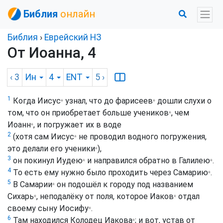
Библия
онлайн
Библия
›
Еврейский НЗ
От Иоанна, 4
‹ 3
Ин
4
ENT
5
›
1
Когда
Иисус
узнал, что до
фарисеев
дошли слухи о
*
*
том, что он приобретает больше
учеников
, чем
*
Иоанн
, и погружает их в воде
*
2
(хотя сам
Иисус
не проводил водного погружения,
*
это делали его
ученики
),
*
3
он покинул
Иудею
и направился обратно в
Галилею
.
*
*
4
То есть ему нужно было проходить через
Самарию
.
*
5
В
Самарии
он подошёл к городу под названием
*
Сихарь
, неподалёку от поля, которое
Иаков
отдал
*
*
своему сыну
Иосифу
.
*
6
Там находился Колодец
Иакова
; и вот, устав от
*