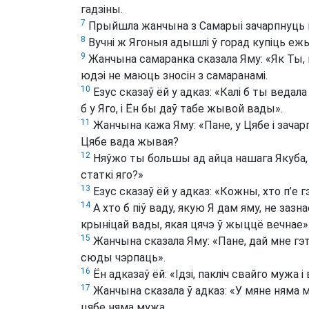
гадзіны.
7
Прыйшла жанчына з Самарыі зачарпнуць ва
8
Вучні ж Ягоныя адышлі ў горад купіць ежы
9
Жанчына самаранка сказала Яму: «Як Ты, 
юдэі не маюць зносін з самаранамі.
10
Езус сказаў ёй у адказ: «Калі б ты ведала
б у Яго, і Ён бы даў табе жывой вады».
11
Жанчына кажа Яму: «Пане, у Цябе і зачар
Цябе вада жывая?
12
Няўжо ты большы ад айца нашага Якуба, які
статкі яго?»
13
Езус сказаў ёй у адказ: «Кожны, хто п’е г
14
А хто б піў ваду, якую Я дам яму, не зазна
крыніцай вады, якая цячэ ў жыццё вечнае»
15
Жанчына сказала Яму: «Пане, дай мне гэта
сюды чэрпаць».
16
Ён адказаў ёй: «Ідзі, пакліч свайго мужа 
17
Жанчына сказала ў адказ: «У мяне няма м
цябе няма мужа.