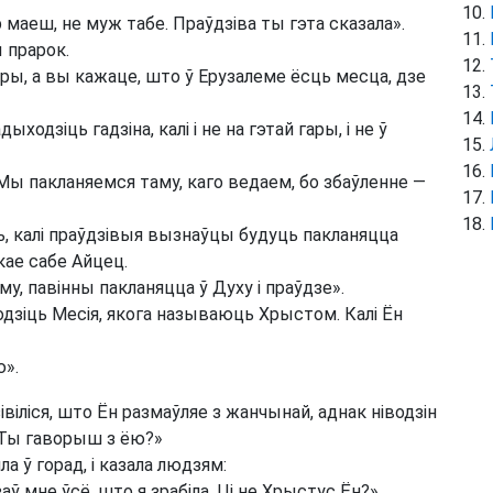
 маеш, не муж табе. Праўдзіва ты гэта сказала».
 прарок.
ры, а вы кажаце, што ў Ерузалеме ёсць месца, дзе
одзіць гадзіна, калі і не на гэтай гары, і не ў
Мы пакланяемся таму, каго ведаем, бо збаўленне —
ць, калі праўдзівыя вызнаўцы будуць пакланяцца
укае сабе Айцец.
му, павінны пакланяцца ў Духу і праўдзе».
зіць Месія, якога называюць Хрыстом. Калі Ён
ю».
віліся, што Ён размаўляе з жанчынай, аднак ніводзін
 Ты гаворыш з ёю?»
 ў горад, і казала людзям:
заў мне ўсё, што я зрабіла. Ці не Хрыстус Ён?»