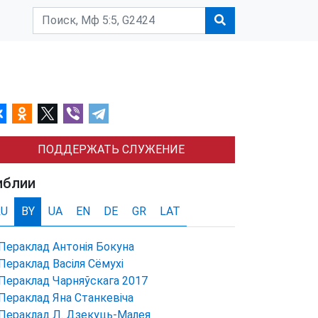
ПОДДЕРЖАТЬ СЛУЖЕНИЕ
иблии
RU
BY
UA
EN
DE
GR
LAT
Пераклад Антонія Бокуна
Пераклад Васіля Сёмухі
Пераклад Чарняўскага 2017
Пераклад Яна Станкевіча
Пераклад Л. Дзекуць-Малея