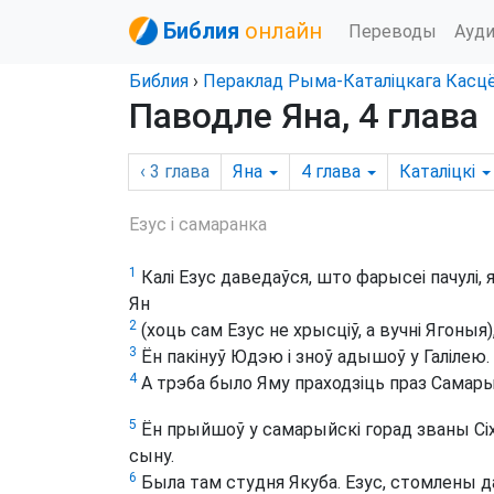
Библия
онлайн
Переводы
Ауд
Библия
›
Пераклад Рыма-Каталіцкага Касц
Паводле Яна, 4 глава
‹ 3
глава
Яна
4
глава
Каталіцкі
Езус і самаранка
1
Калі Езус даведаўся, што фарысеі пачулі, 
Ян
2
(хоць сам Езус не хрысціў, а вучні Ягоныя)
3
Ён пакінуў Юдэю і зноў адышоў у Галілею.
4
А трэба было Яму праходзіць праз Самар
5
Ён прыйшоў у самарыйскі горад званы Сіха
сыну.
6
Была там студня Якуба. Езус, стомлены д