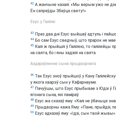
42
А жанчыне казалі: «Мы верым ужо не дзел
Ён сапраўды Збаўца свету!»
Езус у Галілеі
43
Праз два дні Езус выйшаў адтуль і пайшоў
44
Бо сам Езус сведчыў, што прарок не ма
45
Калі ж прыйшлі ў Галілею, то галілейцы п
на свята, бо і яны хадзілі на свята.
Аздараўленне сына прыдворнага
46
Так Езус зноў прыйшоў у Кану Галілейскую
у якога хварэў сын у Кафарнауме.
47
Пачуўшы, што Езус прыбывае з Юдэі ў Гал
ягонага сына, які паміраў.
48
Езус жа сказаў яму: «Калі не ўбачыце знак
49
Прыдворны кажа Яму: «Пане, прыйдзі, па
50
Езус адказаў яму: «Ідзі, сын твой жывы».