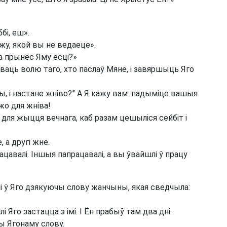
бі, еш».
жу, якой вы не ведаеце».
та прынёс Яму есці?»
ваць волю таго, хто паслаў Мяне, і завяршыць Яго
, і настане жніво?” А Я кажу вам: падыміце вашыя
ўжо для жніва!
 для жыцця вечнага, каб разам цешыліся сейбіт і
 а другі жне.
цавалі. Іншыя папрацавалі, а вы ўвайшлі ў працу
лі ў Яго дзякуючы слову жанчыны, якая сведчыла:
і Яго застацца з імі. І Ён прабыў там два дні.
 Ягонаму слову.