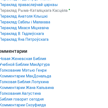
Пераклад праваслаўнай царквы
●
Пераклад Рыма-Каталіцкага Касцёла
Пераклад Анатоля Клышкi
Пераклад Сабілы і Малахава
Пераклад Міхася Міцкевіча
Пераклад В. Гадлеўскага
Пераклад Яна Пятроўскага
омментарии
Новая Женевская Библия
Учебной Библии МакАртура
Толкование Мэтью Генри
Комментарии МакДональда
Толковая Библия Лопухина
Комментарии Жана Кальвина
Толкования Августина
Библия говорит сегодня
Комментарии Скоуфилда