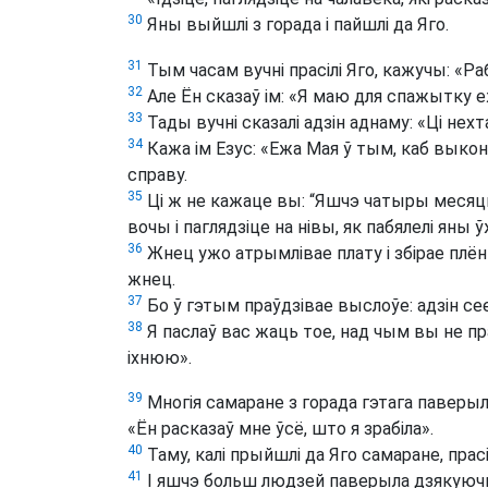
30
Яны выйшлі з горада і пайшлі да Яго.
31
Тым часам вучні прасілі Яго, кажучы: «Раб
32
Але Ён сказаў ім: «Я маю для спажытку е
33
Тады вучні сказалі адзін аднаму: «Ці нех
34
Кажа ім Езус: «Ежа Мая ў тым, каб выкон
справу.
35
Ці ж не кажаце вы: “Яшчэ чатыры месяцы
вочы і паглядзіце на нівы, як пабялелі яны 
36
Жнец ужо атрымлівае плату і збірае плён
жнец.
37
Бо ў гэтым праўдзівае выслоўе: адзін сее,
38
Я паслаў вас жаць тое, над чым вы не пра
іхнюю».
39
Многія самаране з горада гэтага паверы
«Ён расказаў мне ўсё, што я зрабіла».
40
Таму, калі прыйшлі да Яго самаране, прасіл
41
І яшчэ больш людзей паверыла дзякуючы