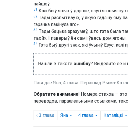
пайшоў.
51
Калі быў яшчэ ў дарозе, слугі ягоныя суст
52
Тады распытваў іх, у якую гадзіну яму па
гарачка пакінула яго».
53
Тады бацька зразумеў, што гэта была тая
твой». І паверыў ён сам і ўвесь дом ягоны.
54
Гэта быў другі знак, які ўчыніў Езус, калі
Нашли в тексте
ошибку
? Выделите её и
Паводле Яна, 4 глава. Пераклад Рыма-Ката
Обратите внимание
! Номера стихов — это
переводов, параллельными ссылками, текс
‹ 3
глава
Яна
4
глава
Каталіцкі