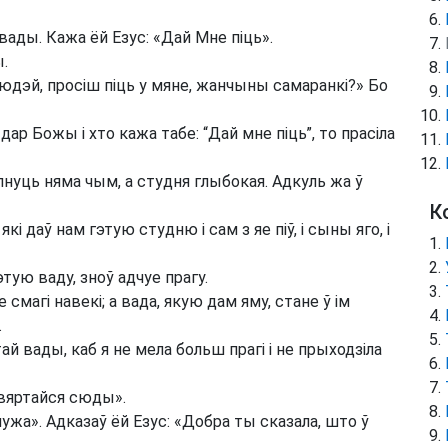
ды. Кажа ёй Езус: «Дай Мне піць».
.
юдэй, просіш піць у мяне, жанчыны самаранкі?» Бо
 дар Божы і хто кажа табе: “Дай мне піць”, то прасіла
пнуць няма чым, а студня глыбокая. Адкуль жа ў
К
 даў нам гэтую студню і сам з яе піў, і сыны яго, і
этую ваду, зноў адчуе прагу.
е смагі навекі; а вада, якую дам яму, стане ў ім
.
й вады, каб я не мела больш прагі і не прыходзіла
і вяртайся сюды».
ужа». Адказаў ёй Езус: «Добра ты сказала, што ў