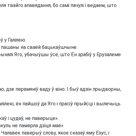
я твайго апавядання, бо самі пачулі і ведаем, што
 у Галілею.
е пашаны на сваёй бацькаўшчыне.
рынялі Яго, убачыўшы ўсё, што Ён зрабіў у Ерузалеме
, дзе перамяніў ваду ў віно. І быў адзін прыдворны,
ілею, ён пайшоў да Яго і прасіў прыйсці і вылечыць
аў і цудаў, не паверыце».
куль не памерла дзіця маё».
 Чалавек паверыў слову, якое сказаў яму Езус, і