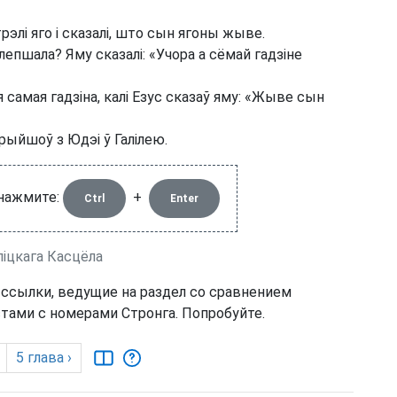
рэлі яго і сказалі, што сын ягоны жыве.
лепшала? Яму сказалі: «Учора а сёмай гадзіне
 самая гадзіна, калі Езус сказаў яму: «Жыве сын
 прыйшоў з Юдэі ў Галілею.
 нажмите:
+
Ctrl
Enter
ліцкага Касцёла
 ссылки, ведущие на раздел со сравнением
тами с номерами Стронга. Попробуйте.
5
глава
›