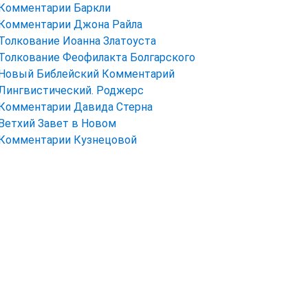
Комментарии Баркли
Комментарии Джона Райла
Толкование Иоанна Златоуста
Толкование Феофилакта Болгарского
Новый Библейский Комментарий
Лингвистический. Роджерс
Комментарии Давида Стерна
Ветхий Завет в Новом
Комментарии Кузнецовой