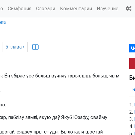
ио
Симфония
Словари
Комментарии
Изучение
ёла
5
глава
›
як Ён збірае ўсё больш вучняў і хрысціць больш, чым
Б
,
ыю.
р, паблізу зямлі, якую даў Якуб Юзафу, свайму
арогай, сядзеў пры студні. Было каля шостай