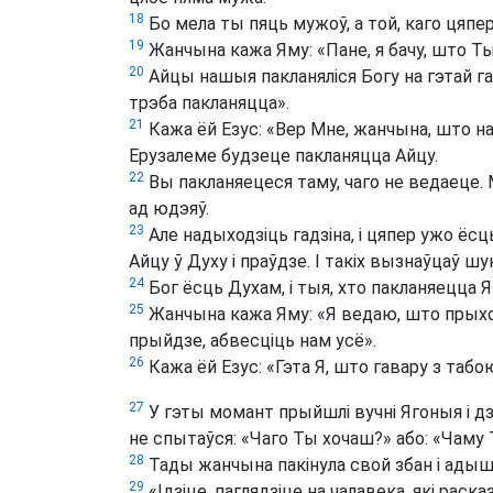
18
Бо мела ты пяць мужоў, а той, каго цяпер
19
Жанчына кажа Яму: «Пане, я бачу, што Ты
20
Айцы нашыя пакланяліся Богу на гэтай га
трэба пакланяцца».
21
Кажа ёй Езус: «Вер Мне, жанчына, што надых
Ерузалеме будзеце пакланяцца Айцу.
22
Вы пакланяецеся таму, чаго не ведаеце. 
ад юдэяў.
23
Але надыходзіць гадзіна, і цяпер ужо ёс
Айцу ў Духу і праўдзе. І такіх вызнаўцаў ш
24
Бог ёсць Духам, і тыя, хто пакланяецца Я
25
Жанчына кажа Яму: «Я ведаю, што прыход
прыйдзе, абвесціць нам усё».
26
Кажа ёй Езус: «Гэта Я, што гавару з табо
27
У гэты момант прыйшлі вучні Ягоныя і дзі
не спытаўся: «Чаго Ты хочаш?» або: «Чаму
28
Тады жанчына пакінула свой збан і адышла
29
«Ідзіце, паглядзіце на чалавека, які раска