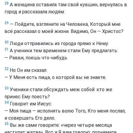
28
А женщина оставила там свой кувшин, вернулась в
город и рассказала людям:
29
— Пойдите, взгляните на Человека, Который мне
всё рассказал о моей жизни. Видимо, Он — Христос?
30
Люди отправились из города прямо к Нему.
31
А ученики тем временем стали Ему предлагать:
— Равви, поешь что-нибудь.
32
Но Он им сказал:
— У Меня есть пища, о которой вы не знаете.
33
Ученики стали обсуждать меж собой: кто же
принес Ему поесть?
34
Говорит им Иисус:
— Моя пища — исполнять волю Того, Кто меня послал,
и совершать Его дело.
35
Вы же сами говорите: «через четыре месяца
наступит жатва». Вот и Я вам говорю: поднимите