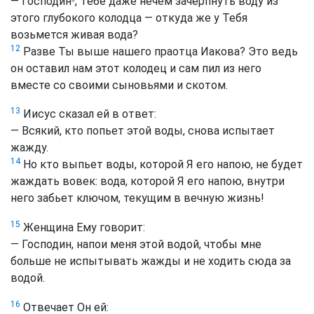
— Господин
, Тебе даже нечем зачерпнуть воду из
*
этого глубокого колодца — откуда же у Тебя
возьмется живая вода?
12
Разве Ты выше нашего праотца Иакова? Это ведь
он оставил нам этот колодец и сам пил из него
вместе со своими сыновьями и скотом.
13
Иисус сказал ей в ответ:
— Всякий, кто попьет этой воды, снова испытает
жажду.
14
Но кто выпьет воды, которой Я его напою, не будет
жаждать вовек: вода, которой Я его напою, внутри
него забьет ключом, текущим в вечную жизнь!
15
Женщина Ему говорит:
— Господин, напои меня этой водой, чтобы мне
больше не испытывать жажды и не ходить сюда за
водой.
16
Отвечает Он ей: