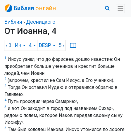
Библия
онлайн
Библия
›
Десницкого
От Иоанна, 4
‹ 3
Ин
4
DESP
5
›
1
Иисус узнал, что до фарисеев дошло известие: Он
приобретает больше учеников и крестит больше
людей, чем Иоанн
2
(впрочем, крестил не Сам Иисус, а Его ученики).
3
Тогда Он оставил Иудею и отправился обратно в
Галилею.
4
Путь проходил через Самарию
,
*
5
и вот Он заходит в город под названием Сихар
,
*
рядом с полем, которое Иаков передал своему сыну
Иосифу
.
*
6
Там был колодец Иакова. Иисус утомился по дороге