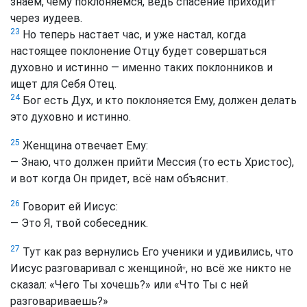
знаем, чему поклоняемся, ведь спасение приходит
через иудеев.
23
Но теперь настает час, и уже настал, когда
настоящее поклонение Отцу будет совершаться
духовно и истинно — именно таких поклонников и
ищет для Себя Отец.
24
Бог есть Дух, и кто поклоняется Ему, должен делать
это духовно и истинно.
25
Женщина отвечает Ему:
— Знаю, что должен прийти Мессия (то есть Христос),
и вот когда Он придет, всё нам объяснит.
26
Говорит ей Иисус:
— Это Я, твой собеседник.
27
Тут как раз вернулись Его ученики и удивились, что
Иисус разговаривал с женщиной
, но всё же никто не
*
сказал: «Чего Ты хочешь?» или «Что Ты с ней
разговариваешь?»