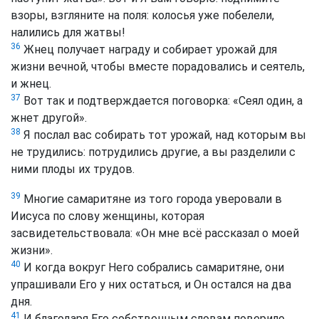
взоры, взгляните на поля: колосья уже побелели,
налились для жатвы!
36
Жнец получает награду и собирает урожай для
жизни вечной, чтобы вместе порадовались и сеятель,
и жнец.
37
Вот так и подтверждается поговорка: «Сеял один, а
жнет другой».
38
Я послал вас собирать тот урожай, над которым вы
не трудились: потрудились другие, а вы разделили с
ними плоды их трудов.
39
Многие самаритяне из того города уверовали в
Иисуса по слову женщины, которая
засвидетельствовала: «Он мне всё рассказал о моей
жизни».
40
И когда вокруг Него собрались самаритяне, они
упрашивали Его у них остаться, и Он остался на два
дня.
41
И благодаря Его собственным словам поверило