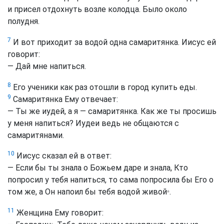
и присел отдохнуть возле колодца. Было около
полудня.
7
И вот приходит за водой одна самаритянка. Иисус ей
говорит:
— Дай мне напиться.
8
Его ученики как раз отошли в город купить еды.
9
Самаритянка Ему отвечает:
— Ты же иудей, а я — самаритянка. Как же ты просишь
у меня напиться? Иудеи ведь не общаются с
самаритянами.
10
Иисус сказал ей в ответ:
— Если бы ты знала о Божьем даре и знала, Кто
попросил у тебя напиться, то сама попросила бы Его о
том же, а Он напоил бы тебя водой живой
.
*
11
Женщина Ему говорит: