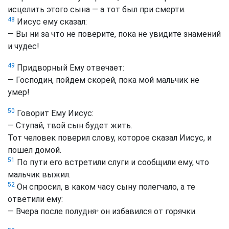
исцелить этого сына — а тот был при смерти.
48
Иисус ему сказал:
— Вы ни за что не поверите, пока не увидите знамений
и чудес!
49
Придворный Ему отвечает:
— Господин, пойдем скорей, пока мой мальчик не
умер!
50
Говорит Ему Иисус:
— Ступай, твой сын будет жить.
Тот человек поверил слову, которое сказал Иисус, и
пошел домой.
51
По пути его встретили слуги и сообщили ему, что
мальчик выжил.
52
Он спросил, в каком часу сыну полегчало, а те
ответили ему:
— Вчера после полудня
он избавился от горячки.
*