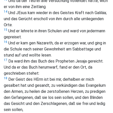
Und da der Teufel alle Versuchung vollendet hatte, wich
er von ihm eine Zeitlang.
14
Und JEsus kam wieder in des Geistes Kraft nach Galiläa;
und das Gerücht erscholl von ihm durch alle umliegenden
Orte.
15
Und er lehrete in ihren Schulen und ward von jedermann
gepreiset.
16
Und er kam gen Nazareth, da er erzogen war, und ging in
die Schule nach seiner Gewohnheit am Sabbattage und
stund auf und wollte lesen.
17
Da ward ihm das Buch des Propheten Jesaja gereicht.
Und da er das Buch herumwarf, fand er den Ort, da
geschrieben stehet:
18
Der Geist des HErrn ist bei mir, derhalben er mich
gesalbet hat und gesandt, zu verkündigen das Evangelium
den Armen, zu heilen die zerstoßenen Herzen, zu predigen
den Gefangenen, daß sie los sein sollen, und den Blinden
das Gesicht und den Zerschlagenen, daß sie frei und ledig
sein sollen,