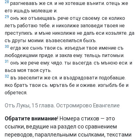
28
разгневавъ же ся. и не хотеаше вънити. отець же
его ишьдъ молеаше и.
29
онъ же отъвещавъ. рече отцу своему. се колико
летъ работаю тебе. и николиже заповеди твоея не
преступихъ. и мъне николиже не далъ еси козьляте. да
съ другы моими. възвеселилъся быхъ.
30
егда же сынъ твои сь. изъедъи твое имение съ
любодеицами приде. и закла ему. тельць питомыи.
31
онъ же рече ему. чядо. ты вьсегда. съ мъною еси. и
вьса моя твоя суть.
32
въ звеселити же ся. и въздрадовати подобааше.
яко братъ твои сь. мрътвъ бе и оживе. изгыблъ бе и
обретеся.
Отъ Лукы, 15 глава. Остромирово Евангелие
Обратите внимание
! Номера стихов — это
ссылки, ведущие на раздел со сравнением
переводов, параллельными ссылками, текстами