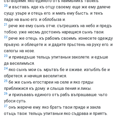
сътворимя. яко единого отъ наимьникъ твоихъ.
20
и въставъ. иде къ отцу своему. еще же ему далече
сущу. узьре и отець его. и милъ ему бысть. и текъ
паде на выю его. и облобыза и.
21
рече же ему сынъ отче. съгрешихъ на небо и предъ
тобою. уже несмь достоинъ нарещися сынъ твои.
22
рече же отець. къ рабомъ своимъ. изнесете одежду
прьвую. и облецете и. и дадите прьстень на руку его. и
сапогы на нозе.
23
и приведъше тельць упитаныи заколете. и едъше
да веселимъся.
24
яко сынъ мои сь. мрьтвъ бе и оживе. изгыблъ бе и
обретеся. и начяшя веселитися.
25
бе же сынъ егостареи на селе и яко гряды
приближися къ дому. и слыша пения и ликы.
26
и призъвавъ единого отъ рабъ въпрашааше. чьто
убоси суть.
27
онъ жерече ему. яко братъ твои приде и закла
отьць твои. тельць упитаныи яко съдрава и приятъ.