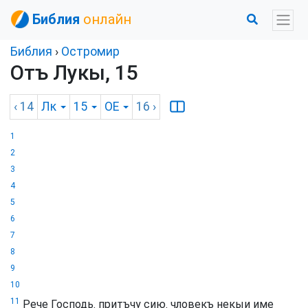
Библия
онлайн
Библия
›
Остромир
Отъ Лукы, 15
‹ 14
Лк
15
OE
16
›
1
2
3
4
5
6
7
8
9
10
11
Рече Господь. притъчу сию. чловекъ некыи име