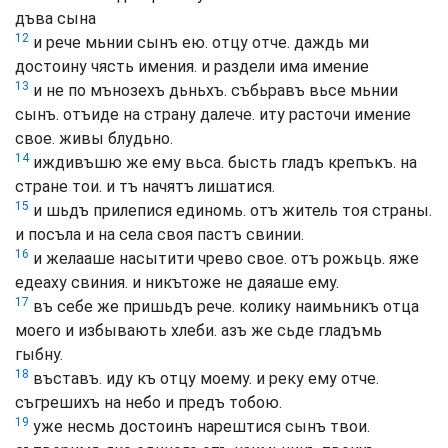
дъва сына
12
и рече мьнии сынъ ею. отцу отче. даждь ми
достоину чясть имения. и раздели има имение
13
и не по мънозехъ дьньхъ. събьравъ вьсе мьнии
сынъ. отъиде на страну далече. иту расточи имение
свое. живы блудьно.
14
иждивъшю же ему вьса. бысть гладъ крепъкъ. на
стране тои. и тъ начятъ лишатися.
15
и шьдъ прилепися единомь. отъ житель тоя страны.
и посъла и на села своя пастъ свинии.
16
и желааше насытити чрево свое. отъ рожьць. яже
едеаху свиния. и никътоже не даяаше ему.
17
въ себе же пришьдъ рече. колику наимьникъ отца
моего и избывають хлеби. азъ же сьде гладъмь
гыбну.
18
въставъ. иду къ отцу моему. и реку ему отче.
съгрешихъ на небо и предъ тобою.
19
уже несмь достоинъ нарештися сынъ твои.