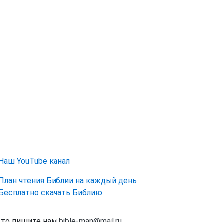
Наш YouTube канал
План чтения Библии на каждый день
Бесплатно скачать Библию
, то пишите нам
bible-man@mail.ru
.