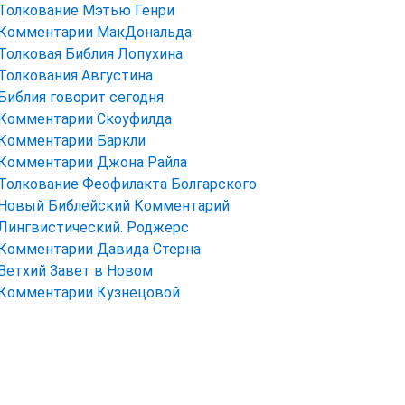
Толкование Мэтью Генри
Комментарии МакДональда
Толковая Библия Лопухина
Толкования Августина
Библия говорит сегодня
Комментарии Скоуфилда
Комментарии Баркли
Комментарии Джона Райла
Толкование Феофилакта Болгарского
Новый Библейский Комментарий
Лингвистический. Роджерс
Комментарии Давида Стерна
Ветхий Завет в Новом
Комментарии Кузнецовой