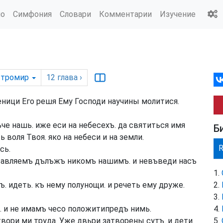
ио
Симфония
Словари
Комментарии
Изучение
стромир
12
глава
›
еници Его решя Ему Господи научины молитися.
че нашь. иже еси на небесехъ. да святиться имя
Б
 воля Твоя. яко на небеси и на земли.
сь.
ставляемъ дълъжъ никомъ нашимъ. и невъведи насъ
ъ. идеть. къ нему полунощи. и речеть ему друже.
. и не имамъ чесо положитипредъ нимь.
вори ми труда. Уже двьри затворены сутъ. и дети