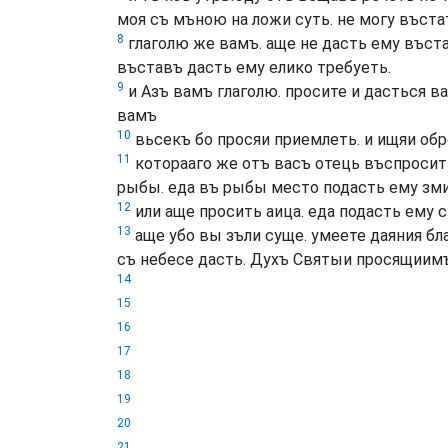
моя съ мъною на ложи суть. не могу въста
8
глаголю же вамъ. аще не дасть ему въстав
въставъ дасть ему елико требуеть.
9
и Азъ вамъ глаголю. просите и дасться в
вамъ
10
вьсекъ бо просяи приемлеть. и ищяи об
11
которааго же отъ васъ отець въспросить
рыбы. еда въ рыбы место подасть ему зм
12
или аще просить аица. еда подасть ему 
13
аще убо вы зъли суще. умеете даяния б
съ небесе дасть. Духъ Святыи просящиимъ
14
15
16
17
18
19
20
21