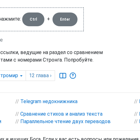
 нажмите:
+
Ctrl
Enter
ие
 ссылки, ведущие на раздел со сравнением
тами с номерами Стронга. Попробуйте.
стромир
12
глава
›
//
Telegram недокнижника
//
//
Сравнение стихов и анализ текста
//
и
//
Параллельное чтение двух переводов
//
х и ищущих Бога. Если у вас есть вопросы или пожелания