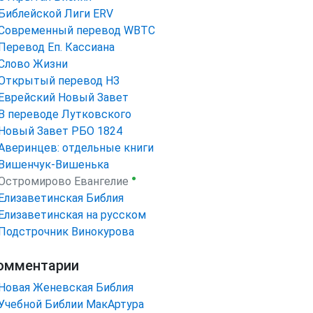
Библейской Лиги ERV
Cовременный перевод WBTC
Перевод Еп. Кассиана
Слово Жизни
Открытый перевод НЗ
Еврейский Новый Завет
В переводе Лутковского
Новый Завет РБО 1824
Аверинцев: отдельные книги
Вишенчук-Вишенька
●
Остромирово Евангелие
Елизаветинская Библия
Елизаветинская на русском
Подстрочник Винокурова
омментарии
Новая Женевская Библия
Учебной Библии МакАртура