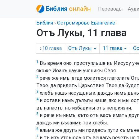
Библия
онлайн
Переводы
Ауд
Библия
›
Остромирово Евангелие
Отъ Лукы, 11 глава
‹ 10
глава
Отъ Лукы
11
глава
О
1
Въ время оно. приступльше къ Иисусу уч
якоже Иоанъ научи ученикы Своя.
2
рече же имъ. егда молитеся глаголите Оть
Твое. да придеть Царьствие Твое да будеть
3
хлебъ нашь насущьныи. даждь намъ дьнь
4
и остави намъ дълъгы нашя. яко и мы о
въ напасть. нъ избавины отъ неприязни.
5
и рече къ нимъ. къто отъ васъ имать друг
даждь ми възаимъ три хлебы.
6
ельма же другъ ми придесъ пути къ мъне
7
и тъ изъ утрьюду отъ вещавъ речеть не т