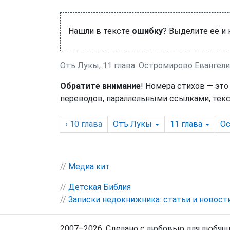
Нашли в тексте
ошибку
? Выделите её и
Отъ Лукы, 11 глава. Остромирово Евангел
Обратите внимание
! Номера стихов — это
переводов, параллельными ссылками, текс
‹ 10
глава
Отъ Лукы
11
глава
О
//
Медиа кит
//
Детская Библия
//
Записки недокнижника: статьи и новост
2007–2026. Сделано с любовью для любящи