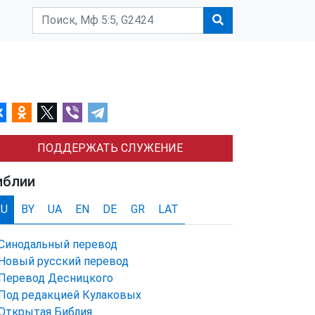
ПОДДЕРЖАТЬ СЛУЖЕНИЕ
иблии
RU
BY
UA
EN
DE
GR
LAT
Синодальный перевод
Новый русский перевод
Перевод Десницкого
Под редакцией Кулаковых
Открытая Библия