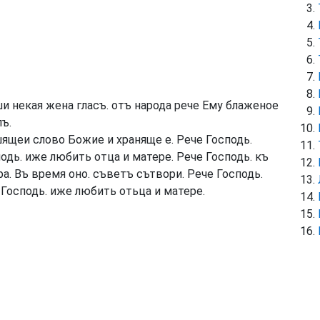
и некая жена гласъ. отъ народа рече Ему блаженое
ъ.
ящеи слово Божие и храняще е. Рече Господь.
одь. иже любить отца и матере. Рече Господь. къ
. Въ время оно. съветъ сътвори. Рече Господь.
 Господь. иже любить отьца и матере.