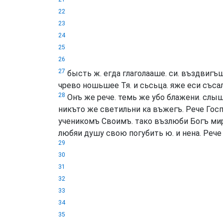
22
23
24
25
26
27
бысть ж. егда глаголааше. си. въздвигъш
чрево ношьшее Тя. и сьсьца. яже еси съсал
28
Онъ же рече. темь же убо блажени. слыш
никъто же светильни ка въжегъ. Рече Госп
ученикомъ Своимъ. тако възлюби Богъ мира
любяи душу свою погубить ю. и нена. Рече
29
30
31
32
33
34
35