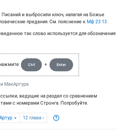
 Писаний и выбросили ключ, налагая на Божье
ловеческие предания. См. пояснение к
Мф 23:13
.
еведенное так слово используется для обозначения
 нажмите:
+
Ctrl
Enter
лии МакАртура
 ссылки, ведущие на раздел со сравнением
тами с номерами Стронга. Попробуйте.
Артур
12
глава
›