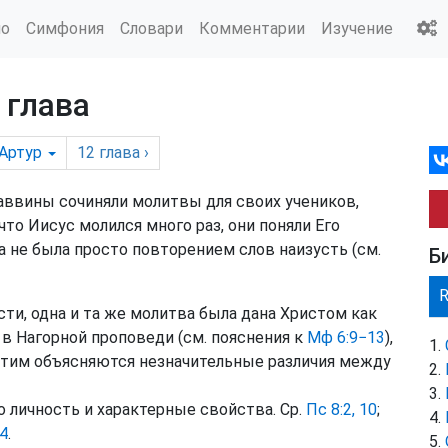
ио
Симфония
Словари
Комментарии
Изучение
 глава
Артур
12
глава
›
аввины сочиняли молитвы для своих учеников,
что Иисус молился много раз, они поняли Его
ва не была просто повторением слов наизусть (см.
Б
ти, одна и та же молитва была дана Христом как
а в Нагорной проповеди (см. пояснения к
Мф 6:9−13
),
. Этим объясняются незначительные различия между
 личность и характерные свойства. Ср.
Пс 8:2, 10
;
4
.