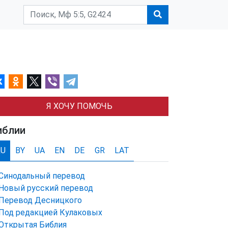
Я ХОЧУ ПОМОЧЬ
иблии
RU
BY
UA
EN
DE
GR
LAT
Синодальный перевод
Новый русский перевод
Перевод Десницкого
Под редакцией Кулаковых
Открытая Библия