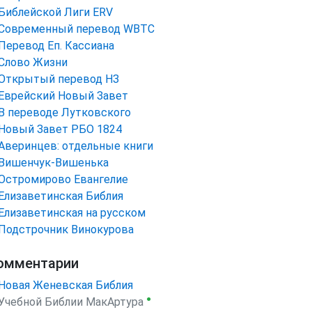
Библейской Лиги ERV
Cовременный перевод WBTC
Перевод Еп. Кассиана
Слово Жизни
Открытый перевод НЗ
Еврейский Новый Завет
В переводе Лутковского
Новый Завет РБО 1824
Аверинцев: отдельные книги
Вишенчук-Вишенька
Остромирово Евангелие
Елизаветинская Библия
Елизаветинская на русском
Подстрочник Винокурова
омментарии
Новая Женевская Библия
●
Учебной Библии МакАртура