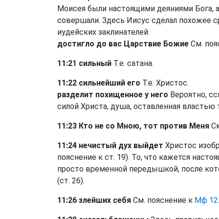
Моисея были настоящими деяниями Бога, а
совершали. Здесь Иисус сделал похожее с
иудейских заклинателей.
достигло до вас Царствие Божие
См. поя
11:21 сильный
Т.е. сатана.
11:22 сильнейший его
Т.е. Христос.
разделит похищенное у него
Вероятно, сс
силой Христа, душа, оставленная властью т
11:23 Кто не со Мною, тот против Меня
См
11:24 нечистый дух выйдет
Христос изобр
пояснение к ст. 19). То, что кажется наст
просто временной передышкой, после кот
(ст. 26).
11:26 злейших себя
См. пояснение к
Мф 12