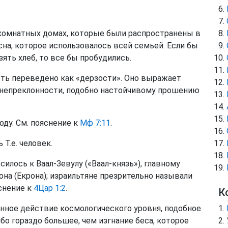
комнатных домах, которые были распространены в
сна, которое использовалось всей семьей. Если бы
зять хлеб, то все бы пробудились.
ь переведено как «дерзости». Оно выражает
, непреклонности, подобно настойчивому прошению
оду. См. пояснение к
Мф 7:11
.
 Т.е. человек.
илось к Ваал-Зевулу («Ваал-князь»), главному
на (Екрона); израильтяне презрительно называли
яснение к
4Цар 1:2
.
К
енное действие космологического уровня, подобное
о гораздо большее, чем изгнание беса, которое