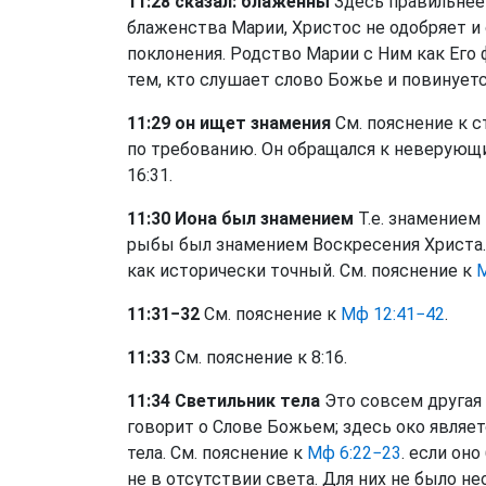
11:28 сказал: блаженны
Здесь правильнее 
блаженства Марии, Христос не одобряет 
поклонения. Родство Марии с Ним как Его 
тем, кто слушает слово Божье и повинуется
11:29 он ищет знамения
См. пояснение к с
по требованию. Он обращался к неверующи
16:31.
11:30 Иона был знамением
Т.е. знамением 
рыбы был знамением Воскресения Христа.
как исторически точный. См. пояснение к
М
11:31−32
См. пояснение к
Мф 12:41−42
.
11:33
См. пояснение к 8:16.
11:34 Светильник тела
Это совсем другая 
говорит о Слове Божьем; здесь око являет
тела. См. пояснение к
Мф 6:22−23
. если он
не в отсутствии света. Для них не было н