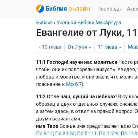
Библия
онлайн
Переводы
Ауд
Библия
›
Учебной Библии МакАртура
Евангелие от Луки, 11
‹ 10
глава
От Луки
11
глава
Мак
11:1 Господи! научи нас молиться
Часто р
чтобы они их повторяли наизусть. Увидев, 
любовь к молитве, и они знали, что молит
пояснение к
Мф 6:7
).
11:2 Отче наш, сущий на небесах!
В сущнос
образец в двух отдельных случаях, сначал
а затем здесь, в ответ на прямой вопрос
двумя вариантами.
имя Твое
Божье имя представляет всю Его
Пс 9:11
;
Пс 21:23
;
Пс 51:11
;
Пс 113:9
;
Пс 114: