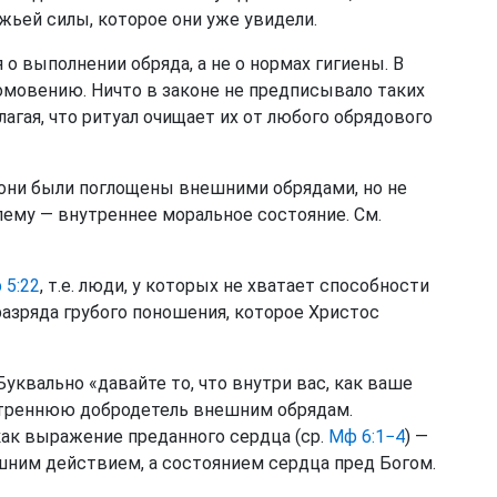
жьей силы, которое они уже увидели.
о выполнении обряда, а не о нормах гигиены. В
омовению. Ничто в законе не предписывало таких
лагая, что ритуал очищает их от любого обрядового
 они были поглощены внешними обрядами, но не
ему — внутреннее моральное состояние. См.
 5:22
, т.е. люди, у которых не хватает способности
разряда грубого поношения, которое Христос
уквально «давайте то, что внутри вас, как ваше
утреннюю добродетель внешним обрядам.
ак выражение преданного сердца (ср.
Мф 6:1−4
) —
шним действием, а состоянием сердца пред Богом.