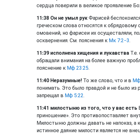
сердца поверили в великое проявление Бо
11:38 Он не умыл рук
Фарисей беспокоился 
греческом слова относятся к обрядовому 
омовений, но фарисеи их осуществляли, по
осквернения. См. пояснения к
Мк 7:2−3
.
11:39 исполнена хищения и лукавства
Т.е.
обращали внимания на более важную пробл
пояснение к
Мф 23:25
.
11:40 Неразумные!
То же слово, что и в
Мф
понимать. Это было правдой и не было из 
запрещал в
Мф 5:22
.
11:41 милостыню из того, что у вас есть
Б
приношение». Это противопоставляет вн
Милостыню должны давать не напоказ, а к
истинное даяние милости является не вне