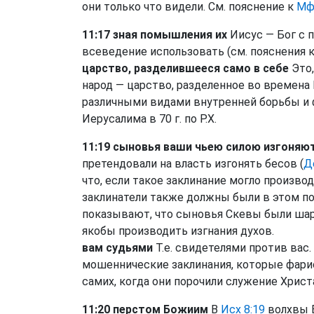
они только что видели. См. пояснение к
Мф
11:17 зная помышления их
Иисус — Бог с 
всеведение использовать (см. пояснения к
царство, разделившееся само в себе
Это,
народ — царство, разделенное во времена
различными видами внутренней борьбы и 
Иерусалима в 70 г. по Р.Х.
11:19 сыновья ваши чьею силою изгоняют
претендовали на власть изгонять бесов (
Д
что, если такое заклинание могло произво
заклинатели также должны были в этом по
показывают, что сыновья Скевы были шар
якобы производить изгнания духов.
вам судьями
Т.е. свидетелями против вас.
мошеннические заклинания, которые фарис
самих, когда они порочили служение Хрис
11:20 перстом Божиим
В
Исх 8:19
волхвы Е