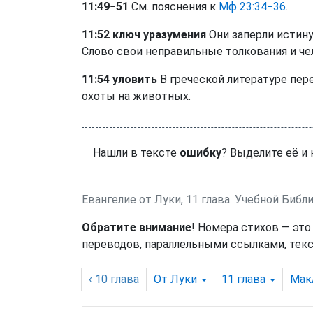
11:49−51
См. пояснения к
Мф 23:34−36
.
11:52 ключ уразумения
Они заперли истину
Слово свои неправильные толкования и че
11:54 уловить
В греческой литературе пер
охоты на животных.
Нашли в тексте
ошибку
? Выделите её и
Евангелие от Луки, 11 глава. Учебной Биб
Обратите внимание
! Номера стихов — это
переводов, параллельными ссылками, текс
‹ 10
глава
От Луки
11
глава
Мак