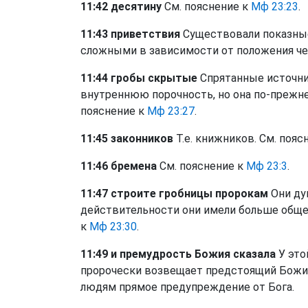
11:42 десятину
См. пояснение к
Мф 23:23
.
11:43 приветствия
Существовали показные
сложными в зависимости от положения чел
11:44 гробы скрытые
Спрятанные источни
внутреннюю порочность, но она по-прежне
пояснение к
Мф 23:27
.
11:45 законников
Т.е. книжников. См. поясн
11:46 бремена
См. пояснение к
Мф 23:3
.
11:47 строите гробницы пророкам
Они дум
действительности они имели больше общего 
к
Мф 23:30
.
11:49 и премудрость Божия сказала
У это
пророчески возвещает предстоящий Божий 
людям прямое предупреждение от Бога.