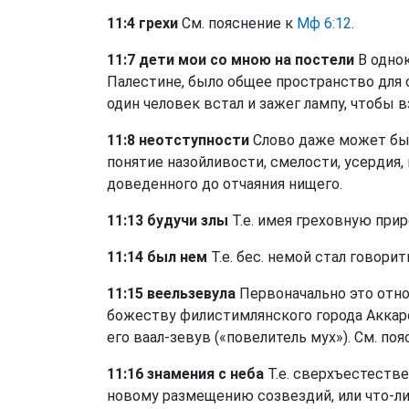
11:4 грехи
См. пояснение к
Мф 6:12
.
11:7 дети мои со мною на постели
В одно
Палестине, было общее пространство для 
один человек встал и зажег лампу, чтобы в
11:8 неотступности
Слово даже может быт
понятие назойливости, смелости, усердия
доведенного до отчаяния нищего.
11:13 будучи злы
Т.е. имея греховную прир
11:14 был нем
Т.е. бес. немой стал говорить
11:15 веельзевула
Первоначально это относ
божеству филистимлянского города Аккаро
его ваал-зевув («повелитель мух»). См. по
11:16 знамения с неба
Т.е. сверхъестеств
новому размещению созвездий, или что-либ