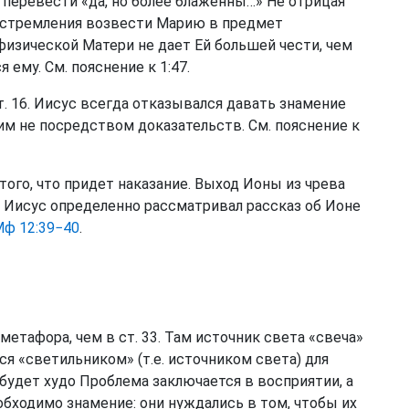
перевести «да, но более блаженны…» Не отрицая
и стремления возвести Марию в предмет
физической Матери не дает Ей большей чести, чем
 ему. См. пояснение к 1:47.
т. 16. Иисус всегда отказывался давать знамение
м не посредством доказательств. См. пояснение к
того, что придет наказание. Выход Ионы из чрева
 Иисус определенно рассматривал рассказ об Ионе
ф 12:39−40
.
метафора, чем в ст. 33. Там источник света «свеча»
ся «светильником» (т.е. источником света) для
о будет худо Проблема заключается в восприятии, а
еобходимо знамение: они нуждались в том, чтобы их