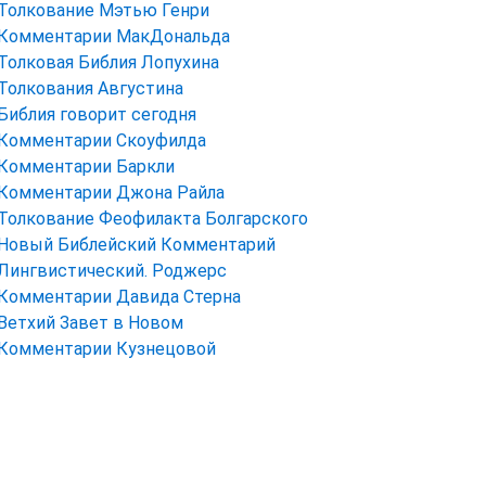
Толкование Мэтью Генри
Комментарии МакДональда
Толковая Библия Лопухина
Толкования Августина
Библия говорит сегодня
Комментарии Скоуфилда
Комментарии Баркли
Комментарии Джона Райла
Толкование Феофилакта Болгарского
Новый Библейский Комментарий
Лингвистический. Роджерс
Комментарии Давида Стерна
Ветхий Завет в Новом
Комментарии Кузнецовой