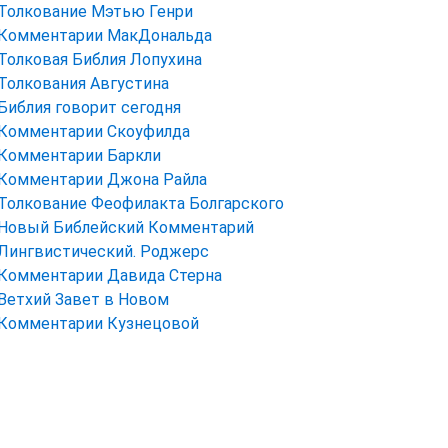
Толкование Мэтью Генри
Комментарии МакДональда
Толковая Библия Лопухина
Толкования Августина
Библия говорит сегодня
Комментарии Скоуфилда
Комментарии Баркли
Комментарии Джона Райла
Толкование Феофилакта Болгарского
Новый Библейский Комментарий
Лингвистический. Роджерс
Комментарии Давида Стерна
Ветхий Завет в Новом
Комментарии Кузнецовой