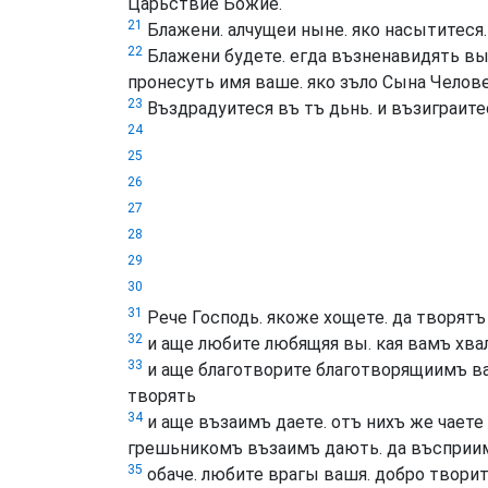
Царьствие Божие.
21
Блажени. алчущеи ныне. яко насытитеся.
22
Блажени будете. егда възненавидять вы ч
пронесуть имя ваше. яко зъло Сына Челове
23
Въздрадуитеся въ тъ дьнь. и възиграите
24
25
26
27
28
29
30
31
Рече Господь. якоже хощете. да творятъ
32
и аще любите любящяя вы. кая вамъ хвал
33
и аще благотворите благотворящиимъ ва
творять
34
и аще възаимъ даете. отъ нихъ же чаете 
грешьникомъ възаимъ дають. да въсприи
35
обаче. любите врагы вашя. добро творит