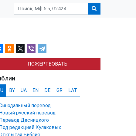
ПОЖЕРТВОВАТЬ
иблии
RU
BY
UA
EN
DE
GR
LAT
Синодальный перевод
Новый русский перевод
Перевод Десницкого
Под редакцией Кулаковых
Открытая Библия