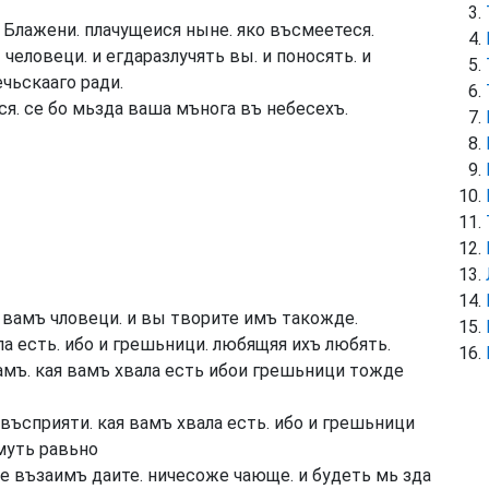
 Блажени. плачущеися ныне. яко въсмеетеся.
еловеци. и егдаразлучять вы. и поносять. и
чьскааго ради.
ся. се бо мьзда ваша мънога въ небесехъ.
 вамъ чловеци. и вы творите имъ такожде.
а есть. ибо и грешьници. любящяя ихъ любять.
мъ. кая вамъ хвала есть ибои грешьници тожде
въсприяти. кая вамъ хвала есть. ибо и грешьници
муть равьно
е възаимъ даите. ничесоже чающе. и будеть мь зда