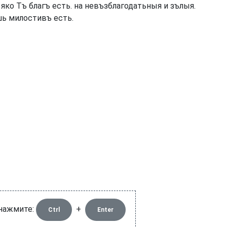
яко Тъ благъ есть. на невъзблагодатьныя и зълыя.
шь милостивъ есть.
 нажмите:
+
Ctrl
Enter