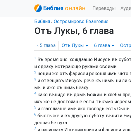
Библия
онлайн
Переводы
Ауд
Библия
›
Остромирово Евангелие
Отъ Лукы, 6 глава
‹ 5
глава
Отъ Лукы
6
глава
Ост
1
Въ время оно. хождааше Иисусъ въ суботу
и едеаху. истирающе руками своими.
2
неции же отъ фарисеи рекошя имъ. чьто 
3
и отвещавъ Иисусъ. рече къ нимъ. ни ли с
мъ. и иже съ нимь беаху.
4
како въниде въ домъ Божии. и хлебы пре
ихъ же не достояаше ести. тъкъмо иерео
5
и глаголааше имъ яко господь есть Сынъ
6
бысть же и въ другую суботу. вънити Ему
десная бе суха.
7
и назирааху И кънижьници и фарисеи. аще