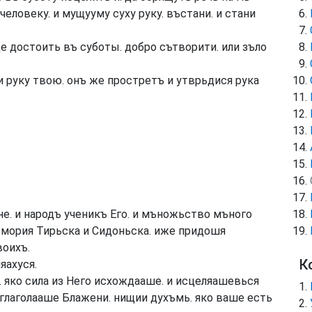
ловеку. и мущууму суху руку. въстани. и стани
е достоить въ суботы. добро сътворити. или зъло
ри руку твою. онъ же простретъ и утврьдися рука
не. и народъ ученикъ Его. и мъножьство мъного
помория Тирьска и Сидоньска. иже придошя
воихъ.
К
яахуся.
 яко сила из Него исхождааше. и исцеляашевься
глаголааше Блажени. нищии духъмь. яко ваше есть