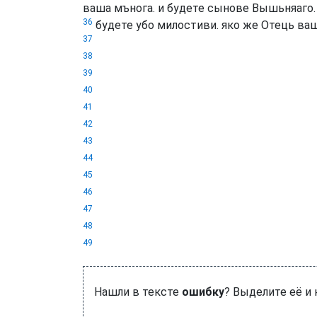
ваша мънога. и будете сынове Вышьняаго. 
36
будете убо милостиви. яко же Отець ва
37
38
39
40
41
42
43
44
45
46
47
48
49
Нашли в тексте
ошибку
? Выделите её и