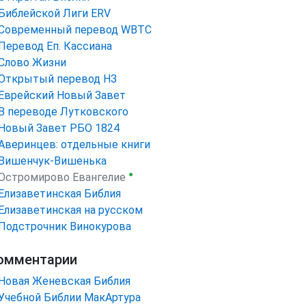
Библейской Лиги ERV
Cовременный перевод WBTC
Перевод Еп. Кассиана
Слово Жизни
Открытый перевод НЗ
Еврейский Новый Завет
В переводе Лутковского
Новый Завет РБО 1824
Аверинцев: отдельные книги
Вишенчук-Вишенька
●
Остромирово Евангелие
Елизаветинская Библия
Елизаветинская на русском
Подстрочник Винокурова
омментарии
Новая Женевская Библия
Учебной Библии МакАртура