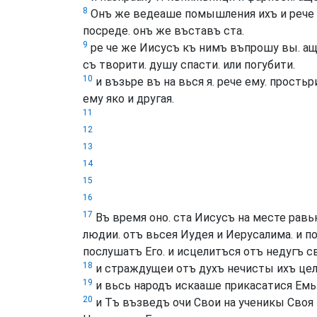
8
Онъ же ведеаше помышления ихъ и рече че
посреде. онъ же въставъ ста.
9
ре че же Иисусъ къ нимъ въпрошу вы. ащ
съ творити. душу спасти. или погубити.
10
и възьре въ на вься я. рече ему. прость
ему яко и другая.
11
12
13
14
15
16
17
Въ время оно. ста Иисусъ на месте равь
людии. отъ вьсея Иудея и Иерусалима. и 
послушатъ Его. и исцелитъся отъ недугъ с
18
и страждущеи отъ духъ нечисты ихъ цел
19
и вьсь народъ искааше прикасатися Емь.
20
и Тъ възведъ очи Свои на ученикы Своя 