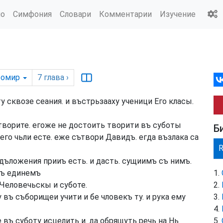
ио
Симфония
Словари
Комментарии
Изучение
ромир
7
глава
›
 сквозе сеания. и въстрьзааху ученици Его класы.
творите. егоже не достоить творити въ суботы
Б
его чьли есте. еже сътвори Давидъ. егда възлака са
дъложения прииъ есть. и дасть. сущиимъ съ нимъ.
мъ единемъ
 Человечьскы и суботе.
 въ съборищеи учити и бе чловекъ ту. и рука ему
 въ суботу исцелить и. да обрящуть речь на Нь