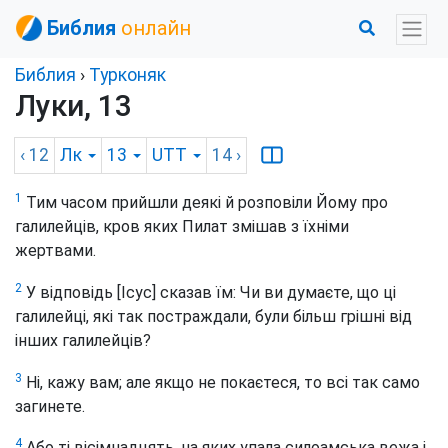
Библия
онлайн
Библия
›
Турконяк
Луки, 13
‹ 12
Лк
13
UTT
14
›
1
Тим часом прийшли деякі й розповіли Йому про
галилейців, кров яких Пилат змішав з їхніми
жертвами.
2
У відповідь [Ісус] сказав їм: Чи ви думаєте, що ці
галилейці, які так постраждали, були більш грішні від
інших галилейців?
3
Ні, кажу вам; але якщо не покаєтеся, то всі так само
загинете.
4
Або ті вісімнадцять, на яких упала силоамська вежа і