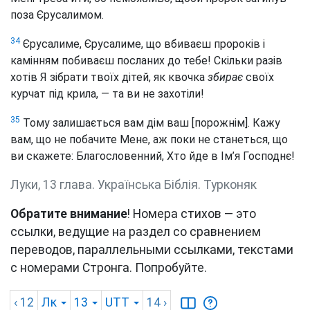
поза Єрусалимом.
34
Єрусалиме, Єрусалиме, що вбиваєш пророків і
камінням побиваєш посланих до тебе! Скільки разів
хотів Я зібрати твоїх дітей, як квочка
збирає
своїх
курчат під крила, — та ви не захотіли!
35
Тому залишається вам дім ваш [порожнім]. Кажу
вам, що не побачите Мене, аж поки не станеться, що
ви скажете: Благословенний, Хто йде в Ім’я Господнє!
Луки, 13 глава. Українська Біблія. Турконяк
Обратите внимание
! Номера стихов — это
ссылки, ведущие на раздел со сравнением
переводов, параллельными ссылками, текстами
с номерами Стронга. Попробуйте.
‹ 12
Лк
13
UTT
14
›