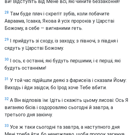
ви! Відступіть від Мене всі, які чините беззаконня!
28
Там буде плач і скрегіт зубів, коли побачите
Авраама, Ісаака, Якова й усіх пророків у Царстві
Божому, а себе — вигнаними геть.
29
І прийдуть зі сходу, із заходу, з півночі, з півдня і
сядуть у Царстві Божому.
30
І ось, є останні, які будуть першими, і є перші, які
будуть останніми!
31
У той час підійшли деякі з фарисеїв і сказали Йому:
Виходь і йди звідси, бо Ірод хоче Тебе вбити.
32
А Він відповів їм: Ідіть і скажіть цьому лисові
: Ось Я
виганяю бісів і оздоровляю сьогодні й завтра, а
третього дня закінчу.
33
Усе ж таки сьогодні та завтра, а наступного дня
Мені треба йти, бо неможливо, щоби пророк загинув