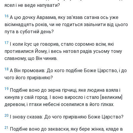
ясел і не веде напувати?
16
А цю дочку Авраама, яку зв’язав сатана ось уже
вісімнадцять років, чи не годиться звільнити від цього
пута в суботній день?
17
І коли
Ісус
це говорив, стало соромно всім, які
противилися Йому, і весь натовп радів усьому тому
славному, що Він чинив.
18
А Він промовив: До кого подібне Боже Царство, і до
чого його прирівняю?
19
Подібне воно до зерна гірчиці, яке людина взяла і
кинула у свій город. І воно виросло і стало [великим]
деревом, і птахи небесні оселилися в його гілках.
20
І знову сказав: До чого прирівняю Боже Царство?
21
Подібне воно до закваски, яку бере жінка, кладе в