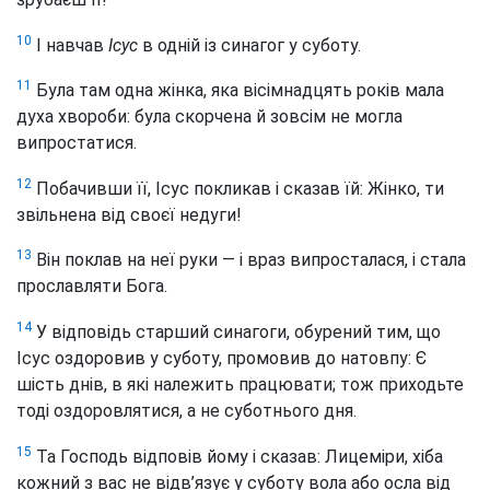
10
І навчав
Ісус
в одній із синагог у суботу.
11
Була там одна жінка, яка вісімнадцять років мала
духа хвороби: була скорчена й зовсім не могла
випростатися.
12
Побачивши її, Ісус покликав і сказав їй: Жінко, ти
звільнена від своєї недуги!
13
Він поклав на неї руки — і враз випросталася, і стала
прославляти Бога.
14
У відповідь старший синагоги, обурений тим, що
Ісус оздоровив у суботу, промовив до натовпу: Є
шість днів, в які належить працювати; тож приходьте
тоді оздоровлятися, а не суботнього дня.
15
Та Господь відповів йому і сказав: Лицеміри, хіба
кожний з вас не відв’язує у суботу вола або осла від