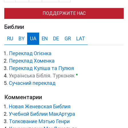
ПОДДЕРЖИТЕ НАС
Библии
RU
BY
UA
EN
DE
GR
LAT
Переклад Огієнка
Переклад Хоменка
Переклад Куліша та Пулюя
●
Українська Біблія. Турконяк
Сучасний переклад
Комментарии
Новая Женевская Библия
Учебной Библии МакАртура
Толкование Мэтью Генри