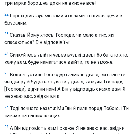
три мірки
борошна, доки не вкисне все!
22
І проходив
Ісус
містами й селами, і навчав, ідучи в
Єрусалим.
23
Сказав Йому хтось: Господи, чи мало є тих, які
спасаються? Він відповів їм:
24
Силкуйтесь увійти через вузькі двері, бо багато хто,
кажу вам, буде намагатися ввійти, та не зможе.
25
Коли ж устане Господар і замкне двері, ви станете
знадвору й будете стукати у двері, кажучи: Господи,
[Господи], відчини нам! А Він у відповідь скаже вам: Я
не знаю вас, звідки ви є!
26
Тоді почнете казати: Ми їли й пили перед Тобою, і Ти
навчав на наших площах.
27
А Він відповість вам і скаже: Я не знаю вас, звідки