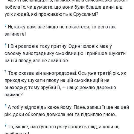
побила їх, чи думаєте, що вони були більше винні від
усіх людей, які проживають в Єрусалимі?
5
Ні, кажу вам; але якщо не покаєтеся, то всі отак
загинете!
6
І Він розповів таку притчу: Один чоловік мав у
своєму винограднику смоківницю і прийшов шукати
на ній плоду, але не знайшов.
7
Тож сказав він виноградареві: Ось
уже
третій рік, як
приходжу шукати плоду на цій смоківниці й не
знаходжу; тому зрубай її, — нащо землю даремно
займає?
8
А
той
у відповідь каже йому: Пане, залиш її ще на цей
рік, доки обкопаю довкола неї та підсиплю гною,
9
то, може, наступного
року
зродить плід, а коли ні,
зрубаєш її!