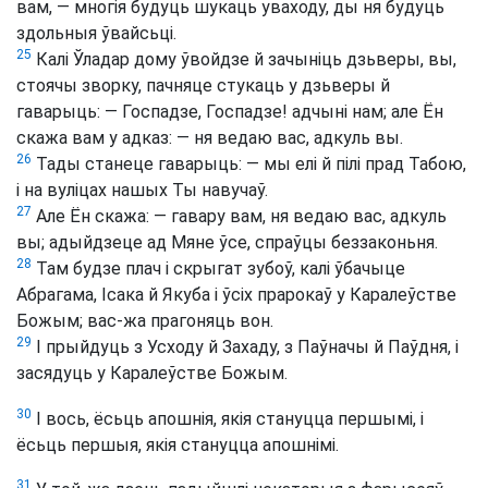
вам, — многія будуць шукаць уваходу, ды ня будуць
здольныя ўвайсьці.
25
Калі Ўладар дому ўвойдзе й зачыніць дзьверы, вы,
стоячы зворку, пачняце стукаць у дзьверы й
гаварыць: — Госпадзе, Госпадзе! адчыні нам; але Ён
скажа вам у адказ: — ня ведаю вас, адкуль вы.
26
Тады станеце гаварыць: — мы елі й пілі прад Табою,
і на вуліцах нашых Ты навучаў.
27
Але Ён скажа: — гавару вам, ня ведаю вас, адкуль
вы; адыйдзеце ад Мяне ўсе, спраўцы беззаконьня.
28
Там будзе плач і скрыгат зубоў, калі ўбачыце
Абрагама, Ісака й Якуба і ўсіх прарокаў у Каралеўстве
Божым; вас-жа прагоняць вон.
29
І прыйдуць з Усходу й Захаду, з Паўначы й Паўдня, і
засядуць у Каралеўстве Божым.
30
І вось, ёсьць апошнія, якія стануцца першымі, і
ёсьць першыя, якія стануцца апошнімі.
31