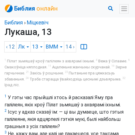
Библия
онлайн
Библия
›
Міцкевіч
Лукаша, 13
‹ 12
Лк
13
BMM
14
›
1
4
6
Пілат зьмяшаў кроў галілеян з ахвярамі іхнымі.
Вежа ў Сілааме.
11
19
Смакоўніца няплодная.
Ацаленьне жанчыны скурчанай.
Зерне
21
23
гарчычнае.
Закісь ў рошчыне.
Пытаньне пра цяжкасьуь
24
32
збавеньня.
Трэба старацца ўвайходзіць цеснымі дзьвярыма.
Ірад ліс.
1
У гэты час прыйшлі хтось й расказалі Яму пра
галілеян, якіх кроў Пілат зьмяшаў з ахвярамі іхнымі.
2
Ісус у адказ сказаў ім: — ці вы думаеце, што гэтыя
галілеяне, якія адцярпелі гэткія мукі, былі найбольш
грашныя з усіх галілеян?
3
Не, кажу вам, але калі не пакаецеся, усе таксама