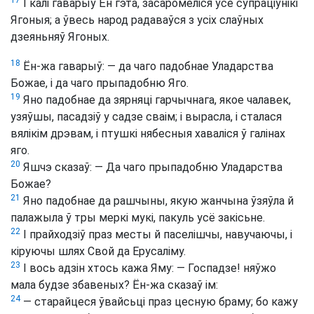
17
І калі гаварыў Ён гэта, засаромеліся ўсе супраціўнікі
Ягоныя; а ўвесь народ радаваўся з усіх слаўных
дзеяньняў Ягоных.
18
Ён-жа гаварыў: — да чаго падобнае Уладарства
Божае, і да чаго прыпадобню Яго.
19
Яно падобнае да зярняці гарчычнага, якое чалавек,
узяўшы, пасадзіў у садзе сваім; і вырасла, і сталася
вялікім дрэвам, і птушкі нябесныя хаваліся ў галінах
яго.
20
Яшчэ сказаў: — Да чаго прыпадобню Уладарства
Божае?
21
Яно падобнае да рашчыны, якую жанчына ўзяўла й
палажыла ў тры меркі мукі, пакуль усё закісьне.
22
І прайходзіў праз месты й паселішчы, навучаючы, і
кіруючы шлях Свой да Ерусаліму.
23
І вось адзін хтось кажа Яму: — Госпадзе! няўжо
мала будзе збавеных? Ён-жа сказаў ім:
24
— старайцеся ўвайсьці праз цесную браму; бо кажу