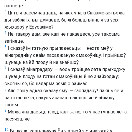
загінеце.
4
Ці тыя васемнаццаць, на якіх упала Сілаамская вежа
ды забіла іх, вы думаеце, былі больш вінныя за ўсіх
жыхароў у Ерусаліме?
5
Не, гавару вам, але калі не пакаецеся, усе таксама
загінеце.
6
І сказаў ім гэткую прыпавесьць: — нехта меў у
вінаградніку сваім пасаджаную смакоўніцу, і прыйшоў
шукаць на ёй плоду й не знайшоў.
7
І сказаў вінаградару: — вось трэйцяе лета прыходжу
шукаць плоду на гэтай смакоўніцы й не знайходжу;
сьсячы яе, бо надарма зямлю займае.
8
Але той у адказ сказаў яму: — гаспадару! пакінь яе й
на гэтае лета, пакуль акапаю накокал яе й аблажу
гноем.
9
Можа яна дасьць плод, калі-ж не, то ў наступнае лета
пасячэш яе.
10
Было-ж, калі навучаў Ён у аднэй з сынагогаў у