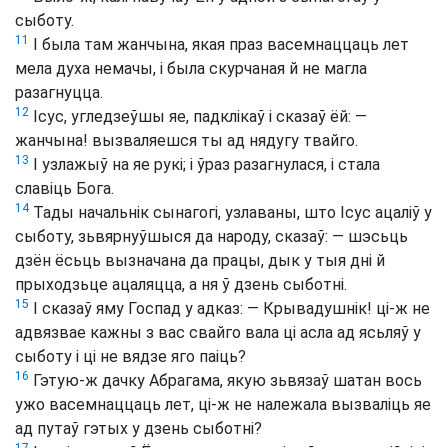
сыботу.
11
І была там жанчына, якая праз васемнаццаць лет
мела духа немачы, і была скурчаная й не магла
разагнуцца.
12
Ісус, угледзеўшы яе, падклікаў і сказаў ёй: —
жанчына! вызваляешся ты ад нядугу твайго.
13
І узлажыў на яе рукі; і ўраз разагнулася, і стала
славіць Бога.
14
Тады начальнік сынагогі, узлаваны, што Ісус ацаліў у
сыботу, зьвярнуўшыся да народу, сказаў: — шэсьць
дзён ёсьць вызначана да працы, дык у тыя дні й
прыходзьце ацаляцца, а ня ў дзень сыботні.
15
І сказаў яму Госпад у адказ: — Крывадушнік! ці-ж не
адвязвае кажны з вас свайго вала ці асла ад ясьляў у
сыботу і ці не вядзе яго паіць?
16
Гэтую-ж дачку Абрагама, якую зьвязаў шатан вось
ужо васемнаццаць лет, ці-ж не належала вызваліць яе
ад путаў гэтых у дзень сыботні?