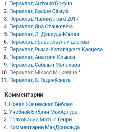
Пераклад Антонія Бокуна
Пераклад Васіля Сёмухі
Пераклад Чарняўскага 2017
Пераклад Яна Станкевіча
Пераклад Л. Дзекуць-Малея
Пераклад праваслаўнай царквы
Пераклад Рыма-Каталіцкага Касцёла
Пераклад Анатоля Клышкi
Пераклад Сабілы і Малахава
●
Пераклад Міхася Міцкевіча
Пераклад В. Гадлеўскага
Комментарии
Новая Женевская Библия
Учебной Библии МакАртура
Толкование Мэтью Генри
Комментарии МакДональда