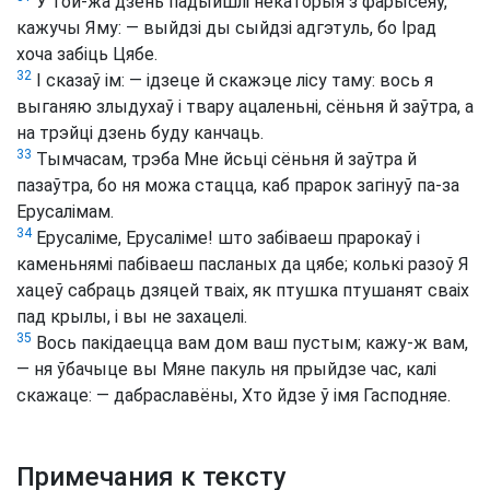
У той-жа дзень падыйшлі некаторыя з фарысеяў,
кажучы Яму: — выйдзі ды сыйдзі адгэтуль, бо Ірад
хоча забіць Цябе.
32
І сказаў ім: — ідзеце й скажэце лісу таму: вось я
выганяю злыдухаў і твару ацаленьні, сёньня й заўтра, а
на трэйці дзень буду канчаць.
33
Тымчасам, трэба Мне йсьці сёньня й заўтра й
пазаўтра, бо ня можа стацца, каб прарок загінуў па-за
Ерусалімам.
34
Ерусаліме, Ерусаліме! што забіваеш прарокаў і
каменьнямі пабіваеш пасланых да цябе; колькі разоў Я
хацеў сабраць дзяцей тваіх, як птушка птушанят сваіх
пад крылы, і вы не захацелі.
35
Вось пакідаецца вам дом ваш пустым; кажу-ж вам,
— ня ўбачыце вы Мяне пакуль ня прыйдзе час, калі
скажаце: — дабраславёны, Хто йдзе ў імя Гасподняе.
Примечания к тексту