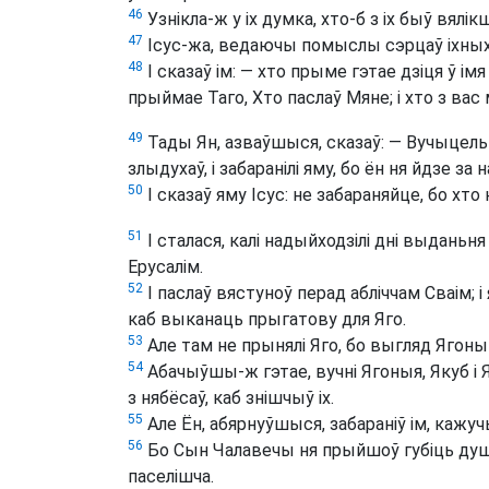
46
Узнікла-ж у іх думка, хто-б з іх быў вялі
47
Ісус-жа, ведаючы помыслы сэрцаў іхных, 
48
І сказаў ім: — хто прыме гэтае дзіця ў і
прыймае Таго, Хто паслаў Мяне; і хто з вас
49
Тады Ян, азваўшыся, сказаў: — Вучыцель!
злыдухаў, і забаранілі яму, бо ён ня йдзе за н
50
І сказаў яму Ісус: не забараняйце, бо хто 
51
І сталася, калі надыйходзілі дні выданьня
Ерусалім.
52
І паслаў вястуноў перад абліччам Сваім; 
каб выканаць прыгатову для Яго.
53
Але там не прынялі Яго, бо выгляд Ягоны 
54
Абачыўшы-ж гэтае, вучні Ягоныя, Якуб і Я
з нябёсаў, каб знішчыў іх.
55
Але Ён, абярнуўшыся, забараніў ім, кажуч
56
Бо Сын Чалавечы ня прыйшоў губіць душы
паселішча.