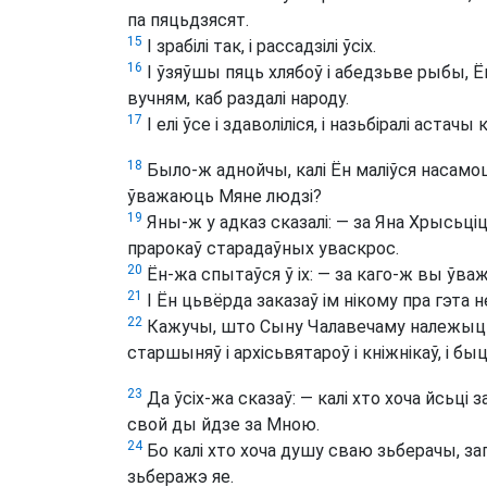
па пяцьдзясят.
15
І зрабілі так, і рассадзілі ўсіх.
16
І ўзяўшы пяць хлябоў і абедзьве рыбы, Ён,
вучням, каб раздалі народу.
17
І елі ўсе і здаволіліся, і назьбіралі астач
18
Было-ж аднойчы, калі Ён маліўся насамоце, 
ўважаюць Мяне людзі?
19
Яны-ж у адказ сказалі: — за Яна Хрысьціц
прарокаў старадаўных уваскрос.
20
Ён-жа спытаўся ў іх: — за каго-ж вы ўваж
21
І Ён цьвёрда заказаў ім нікому пра гэта 
22
Кажучы, што Сыну Чалавечаму належыць
старшыняў і архісьвятароў і кніжнікаў, і бы
23
Да ўсіх-жа сказаў: — калі хто хоча йсьці
свой ды йдзе за Мною.
24
Бо калі хто хоча душу сваю зьберачы, заг
зьберажэ яе.