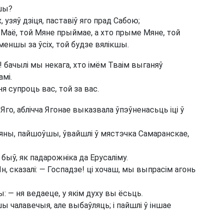
кшы?
узяў дзіця, паставіў яго прад Сабою;
мя Маё, той Мяне прыймае, а хто прыме Мяне, той
 меншы за ўсіх, той будзе вялікшы.
 бачылі мы некага, хто імём Тваім выганяў
амі.
ня супроць вас, той за вас.
 Яго, аблічча Ягонае выказвала ўпэўненасьць іці ў
і яны, пайшоўшы, ўвайшлі ў мястэчка Самаранскае,
быў, як падарожніка да Ерусаліму.
н, сказалі: — Госпадзе! ці хочаш, мы выпрасім агонь
ы: — ня ведаеце, у якім духу вы ёсьць.
 чалавечыя, але выбаўляць; і пайшлі ў іншае