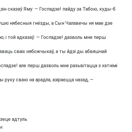
дзін сказаў Яму: — Госпадзе! пайду за Табою, куды-б
тушкі нябесныя гнёзды, а Сын Чалавечы ня мае дзе
ю; і той адказаў: — Госпадзе! дазволь мне перш
аваць сваіх нябожчыкаў, а ты йдзі ды абвяшчай
оспадзе! але перш дазволь мне разьвітацца з хатнімі
 руку сваю на арадла, азіраецца назад, —
зеце адтуль.
ы.