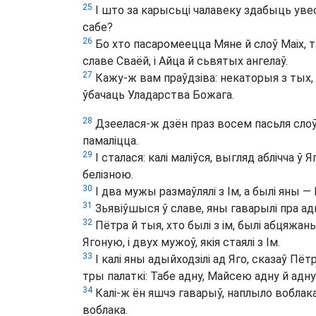
25
І што за карысьці чалавеку здабыць увес
сабе?
26
Бо хто пасаромеецца Мяне й слоў Маіх, 
славе Сваёй, і Айца й сьвятых ангелаў.
27
Кажу-ж вам праўдзіва: некаторыя з тых, я
ўбачаць Уладарства Божага.
28
Дзеелася-ж дзён праз восем пасьля слоў 
памаліцца.
29
І сталася: калі маліўся, выгляд аблічча ў 
белізною.
30
І два мужы размаўлялі з Ім, а былі яны — 
31
Зьявіўшыся ў славе, яны гаварылі пра ады
32
Пётра й тыя, хто былі з ім, былі абцяжан
Ягоную, і двух мужоў, якія стаялі з Ім.
33
І калі яны адыйходзілі ад Яго, сказаў Пё
тры палаткі: Табе адну, Майсею адну й адну
34
Калі-ж ён яшчэ гаварыў, наплыло воблака й
воблака.