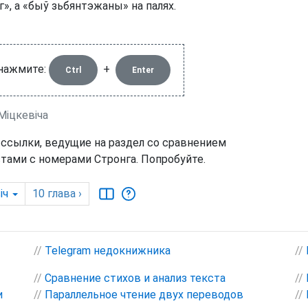
г», а «быў зьбянтэжаны» на палях.
 нажмите:
+
Ctrl
Enter
Міцкевіча
 ссылки, ведущие на раздел со сравнением
тами с номерами Стронга. Попробуйте.
іч
10
глава
›
//
Telegram недокнижника
//
//
Сравнение стихов и анализ текста
//
и
//
Параллельное чтение двух переводов
//