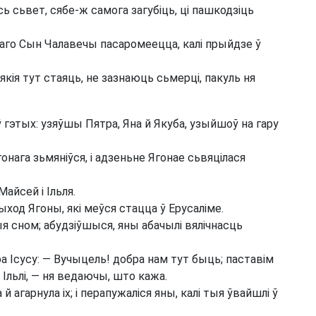
ь сьвет, сябе-ж самога загубіць, ці пашкодзіць
таго Сын Чалавечы пасаромеецца, калі прыйдзе ў
кія тут стаяць, не зазнаюць сьмерці, пакуль ня
гэтых: узяўшы Пятра, Яна й Якуба, узыйшоў на гару
Ягонага зьмяніўся, і адзеньне Ягонае сьвяцілася
Майсей і Ільля.
ход Ягоны, які меўся стацца ў Ерусаліме.
ыя сном; абудзіўшыся, яны абачылі вялічнасць
тра Ісусу: — Вучыцель! добра нам тут быць; паставім
 Ільлі, — ня ведаючы, што кажа.
 агарнула іх; і перапужаліся яны, калі тыя ўвайшлі ў