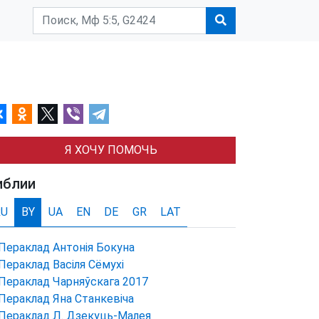
Я ХОЧУ ПОМОЧЬ
иблии
RU
BY
UA
EN
DE
GR
LAT
Пераклад Антонія Бокуна
Пераклад Васіля Сёмухі
Пераклад Чарняўскага 2017
Пераклад Яна Станкевіча
Пераклад Л. Дзекуць-Малея