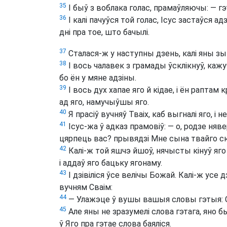
35
І быў з воблака голас, прамаўляючы: — г
36
І калі пачуўся той голас, Ісус застаўся адз
дні пра тое, што бачылі.
37
Сталася-ж у наступны дзень, калі яны зый
38
І вось чалавек з грамады ўсклікнуў, каж
бо ён у мяне адзіны.
39
І вось дух хапае яго й кідае, і ён раптам
ад яго, намучыўшы яго.
40
Я прасіў вучняў Тваіх, каб выгналі яго, і не
41
Ісус-жа ў адказ прамовіў: — о, родзе няв
цярпець вас? прывядзі Мне сына твайго 
42
Калі-ж той яшчэ йшоў, нячысты кінуў яго 
і аддаў яго бацьку ягонаму.
43
І дзівіліся ўсе велічы Божай. Калі-ж усе д
вучням Сваім:
44
— Улажэце ў вушы вашыя словы гэтыя: С
45
Але яны не зразумелі слова гэтага, яно бы
ў Яго пра гэтае слова баяліся.