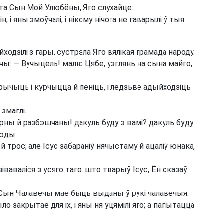
эта Сын Мой Улюбёны, Яго слухайце.
ін; і яны змоўчалі, і нікому нічога не гаварылі ў тыя
ходзілі з гары, сустрэла Яго вялікая грамада народу.
учы: — Вучыцель! малю Цябе, узглянь на сына майго,
 крычыць і курчыцца й пеніць, і ледзьве адыйходзіць
 змаглі.
ерны й разбэшчаны! дакуль буду з вамі? дакуль буду
сюды.
й трос; але Ісус забараніў нячыстаму й ацаліў юнака,
зіваваліся з усяго таго, што тварыў Ісус, Ён сказаў
ын Чалавечы мае быць выданы ў рукі чалавечыя.
ло закрытае для іх, і яны ня ўцямілі яго; а папытацца