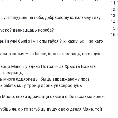
 узглянуўшы на неба, дабрасловіў іх, паламаў і даў
ы кускоў дванаццаць корабаў.
і вучні былі з Ім, і спытаўся ў іх, кажучы: — за каго
еля, а іншыя — за Ільлю, іншыя гавораць, што адзін з
аеце Мяне; і ў адказ Пётра: — за Хрыста Божага.
не гаварыць,
 многа адцярпець і быць здраджанаму праз
ць забітым, і ў трэйці дзень уваскроснуць.
 за Мною, няхай адрачэцца самога сябе і возьме крыж
убіць яе, а хто загубіць душу сваю дзеля Мяне, той