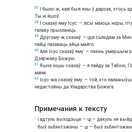
57
І было-ж, калі былі яны ў дарозе, хтось а
Ты ні йшоў.
58
І сказаў яму Ісус: — лісы маюць норы, п
галаву прыкланіць.
59
Другому-ж сказаў: — ідзі сьледам за Мно
пайці пахаваць айца майго.
60
Але Ісус сказаў яму: — пакінь умершым х
Дзяржаву Божую.
61
Яшчэ іншы сказаў: — я пайду за Табою, Г
маімі.
62
Ісус-жа сказаў яму: — той, хто палажыўшы
недастойны да Уладарства Божага.
Примечания к тексту
4
і адтуль выходзьце — ці — дакуль ня выйд
7
быў зьбянтэжаны — ці — быў зьбянтэжан