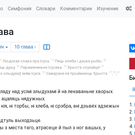
ио
Симфония
Словари
Комментарии
Изучение
ава
іч
10
глава
›
19
13
20
Людзкая слава пра Ісуса.
Пяць хлябін і дзьве рыбы.
28
35
37
іць душу.
Перамяненьне Ісусава.
Хрыста слухайце!
52
57
59
61
 злыдухаў імём Ісуса.
Самаране ня прыймаюць Хрыста.
,
,
Б
ладу над усімі злыдухамі й на лекаваньне хворых.
й ацаляць нядужных.
 кія, ні торбы, ні хлеба, ні срэбра, ані дзьвёх адзежын
 адтуль выходзьце.
ы з места таго, атрасеце й пыл з ног вашых, у