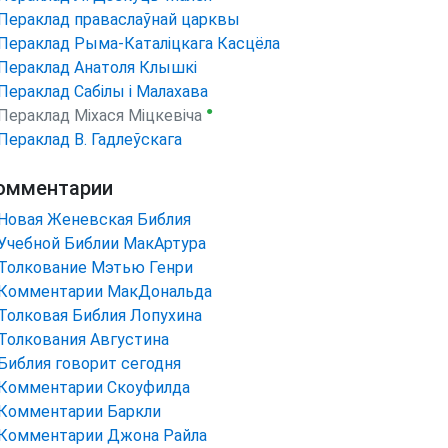
Пераклад праваслаўнай царквы
Пераклад Рыма-Каталіцкага Касцёла
Пераклад Анатоля Клышкi
Пераклад Сабілы і Малахава
●
Пераклад Міхася Міцкевіча
Пераклад В. Гадлеўскага
омментарии
Новая Женевская Библия
Учебной Библии МакАртура
Толкование Мэтью Генри
Комментарии МакДональда
Толковая Библия Лопухина
Толкования Августина
Библия говорит сегодня
Комментарии Скоуфилда
Комментарии Баркли
Комментарии Джона Райла