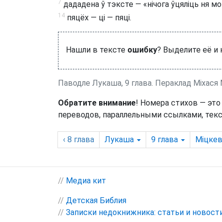
7
дададена ў тэксте — «нічога ўцяліць ня мо
14
пяцёх — ці — пяці.
Нашли в тексте
ошибку
? Выделите её и
Паводле Лукаша, 9 глава. Пераклад Міхася 
Обратите внимание
! Номера стихов — это
переводов, параллельными ссылками, текс
‹ 8
глава
Лукаша
9
глава
Міцкев
//
Медиа кит
//
Детская Библия
//
Записки недокнижника: статьи и новост