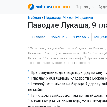
Библия
онлайн
Переводы
Ауд
Библия
›
Пераклад Міхася Міцкевіча
Паводле Лукаша, 9 гл
‹ 8
глава
Лукаша
9
глава
Міцкев
1
7
Пасылаюцца вучні абвяшчаць Уладарства Божае.
,
24
Высланьне й настаўленьне вучням.
Выбавіць і загуб
46
49
Люнатык.
Хто першы з апосталоў?
Пра выгнаньне
Тры насьлядоўцы Ісуса, але не надзейныя.
1
Прызваўшы-ж дванаццацёх, даў ім сілу і ў
2
І паслаў іх абвяшчаць Уладарства Божае 
3
І сказаў ім: — нічога не бярэце ў дарогу: ані
ня майце.
4
І ў які дом увойдзеце, там аставайцеся, і
5
А калі вас дзе ня прыймуць, то выйходзяч
сьветчаньне на іх.