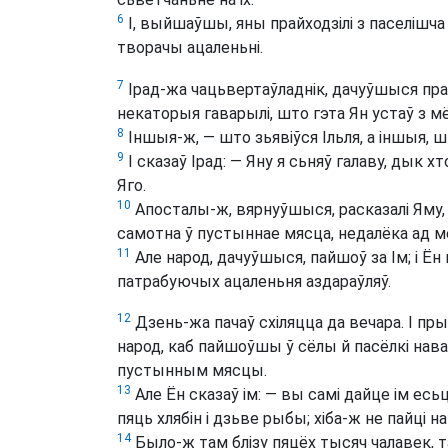
6
І, выйшаўшы, яны прайходзілі з паселішч
творачы ацаленьні.
7
Ірад-жа чацьвертаўладнік, дачуўшыся пра
некаторыя гаварылі, што гэта Ян устаў з м
8
Іншыя-ж, — што зьявіўся Ільля, а іншыя, ш
9
І сказаў Ірад: — Яну я сьняў галаву, дык х
Яго.
10
Апосталы-ж, вярнуўшыся, расказалі Яму, ш
самотна ў пустыннае мясца, недалёка ад м
11
Але народ, дачуўшыся, пайшоў за Ім; і Ён 
патрабуючых ацаленьня аздараўляў.
12
Дзень-жа пачаў схіляцца да вечара. І пры
народ, каб пайшоўшы ў сёлы й пасёлкі навак
пустынным мясцы.
13
Але Ён сказаў ім: — вы самі дайце ім есьці
пяць хлябін і дзьве рыбы; хіба-ж не пайці 
14
Было-ж там блізу пяцёх тысяч чалавек, т