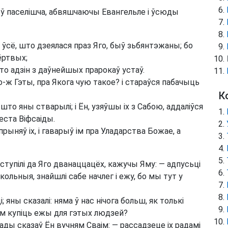
а ў паселішча, абвяшчаючы Евангельле і ўсюды
 ўсё, што дзеялася праз Яго, быў зьбянтэжаны;
бо
ёртвых;
то адзін з даўнейшых прарокаў устаў.
то-ж Гэты, пра Якога чую такое? і стараўся пабачыць
К
то яны стварылі; і Ён, узяўшы іх з Сабою, аддаліўся
еста Віфсаіды.
прыняў іх, і гаварыў ім пра Уладарства Божае, а
ступілі да Яго дванаццацёх, кажучы Яму: — адпусьці
ольныя, знайшлі сабе начлег і ежу, бо мы тут у
; яны сказалі: няма ў нас нічога больш, як толькі
нам купіць ежы для гэтых людзей?
ады сказаў Ён вучням Сваім: — рассадзеце іх радамі