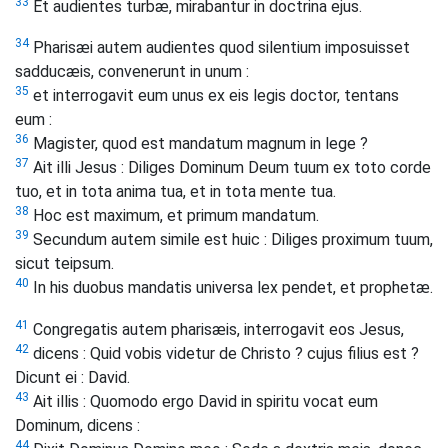
33
Et audientes turbæ, mirabantur in doctrina ejus.
34
Pharisæi autem audientes quod silentium imposuisset
sadducæis, convenerunt in unum :
35
et interrogavit eum unus ex eis legis doctor, tentans
eum :
36
Magister, quod est mandatum magnum in lege ?
37
Ait illi Jesus : Diliges Dominum Deum tuum ex toto corde
tuo, et in tota anima tua, et in tota mente tua.
38
Hoc est maximum, et primum mandatum.
39
Secundum autem simile est huic : Diliges proximum tuum,
sicut teipsum.
40
In his duobus mandatis universa lex pendet, et prophetæ.
41
Congregatis autem pharisæis, interrogavit eos Jesus,
42
dicens : Quid vobis videtur de Christo ? cujus filius est ?
Dicunt ei : David.
43
Ait illis : Quomodo ergo David in spiritu vocat eum
Dominum, dicens :
44