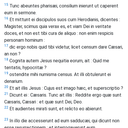
15
Tunc abeuntes pharisæi, consilium inierunt ut caperent
eum in sermone.
16
Et mittunt ei discipulos suos cum Herodianis, dicentes :
Magister, scimus quia verax es, et viam Dei in veritate
doces, et non est tibi cura de aliquo : non enim respicis
personam hominum :
17
dic ergo nobis quid tibi videtur, licet censum dare Cæsari,
an non ?
18
Cognita autem Jesus nequitia eorum, ait : Quid me
tentatis, hypocritæ ?
19
ostendite mihi numisma census. At illi obtulerunt ei
denarium.
20
Et ait illis Jesus : Cujus est imago hæc, et superscriptio ?
21
Dicunt ei : Cæsaris. Tunc ait illis : Reddite ergo quæ sunt
Cæsaris, Cæsari : et quæ sunt Dei, Deo.
22
Et audientes mirati sunt, et relicto eo abierunt.
23
In illo die accesserunt ad eum sadducæi, qui dicunt non
esse resurrectionem : et interrogaverunt eum,