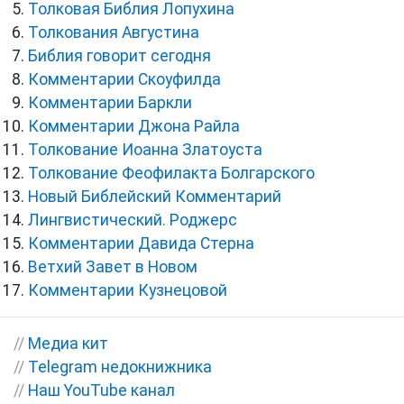
Толковая Библия Лопухина
Толкования Августина
Библия говорит сегодня
Комментарии Скоуфилда
Комментарии Баркли
Комментарии Джона Райла
Толкование Иоанна Златоуста
Толкование Феофилакта Болгарского
Новый Библейский Комментарий
Лингвистический. Роджерс
Комментарии Давида Стерна
Ветхий Завет в Новом
Комментарии Кузнецовой
//
Медиа кит
//
Telegram недокнижника
//
Наш YouTube канал