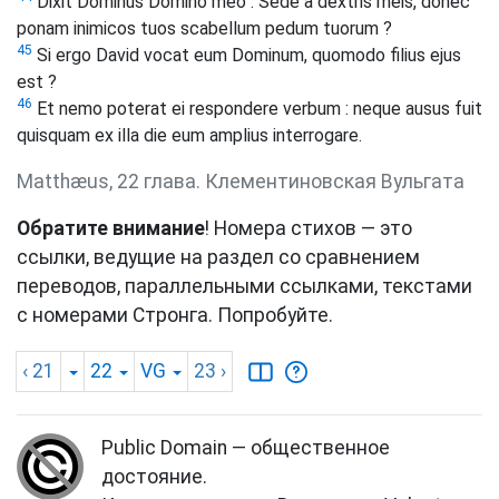
Dixit Dominus Domino meo : Sede a dextris meis, donec
ponam inimicos tuos scabellum pedum tuorum ?
45
Si ergo David vocat eum Dominum, quomodo filius ejus
est ?
46
Et nemo poterat ei respondere verbum : neque ausus fuit
quisquam ex illa die eum amplius interrogare.
Matthæus, 22 глава. Клементиновская Вульгата
Обратите внимание
! Номера стихов — это
ссылки, ведущие на раздел со сравнением
переводов, параллельными ссылками, текстами
с номерами Стронга. Попробуйте.
‹ 21
22
VG
23
›
Public Domain — общественное
достояние.