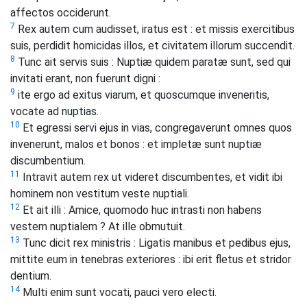
affectos occiderunt.
7
Rex autem cum audisset, iratus est : et missis exercitibus
suis, perdidit homicidas illos, et civitatem illorum succendit.
8
Tunc ait servis suis : Nuptiæ quidem paratæ sunt, sed qui
invitati erant, non fuerunt digni :
9
ite ergo ad exitus viarum, et quoscumque inveneritis,
vocate ad nuptias.
10
Et egressi servi ejus in vias, congregaverunt omnes quos
invenerunt, malos et bonos : et impletæ sunt nuptiæ
discumbentium.
11
Intravit autem rex ut videret discumbentes, et vidit ibi
hominem non vestitum veste nuptiali.
12
Et ait illi : Amice, quomodo huc intrasti non habens
vestem nuptialem ? At ille obmutuit.
13
Tunc dicit rex ministris : Ligatis manibus et pedibus ejus,
mittite eum in tenebras exteriores : ibi erit fletus et stridor
dentium.
14
Multi enim sunt vocati, pauci vero electi.