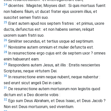
24
dicentes : Magister, Moyses dixit : Si quis mortuus fuerit
non habens filium, ut ducat frater ejus uxorem illius, et
suscitet semen fratri suo.
25
Erant autem apud nos septem fratres : et primus, uxore
ducta, defunctus est : et non habens semen, reliquit
uxorem suam fratri suo.
26
Similiter secundus, et tertius usque ad septimum.
27
Novissime autem omnium et mulier defuncta est.
28
In resurrectione ergo cujus erit de septem uxor ? omnes
enim habuerunt eam.
29
Respondens autem Jesus, ait illis : Erratis nescientes
Scripturas, neque virtutem Dei.
30
In resurrectione enim neque nubent, neque nubentur :
sed erunt sicut angeli Dei in cælo.
31
De resurrectione autem mortuorum non legistis quod
dictum est a Deo dicente vobis :
32
Ego sum Deus Abraham, et Deus Isaac, et Deus Jacob ?
Non est Deus mortuorum, sed viventium.