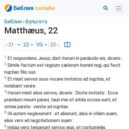
Библия
онлайн
Библия
›
Вульгата
Matthæus, 22
‹ 21
22
VG
23
›
1
Et respondens Jesus, dixit iterum in parabolis eis, dicens :
2
Simile factum est regnum cælorum homini regi, qui fecit
nuptias filio suo.
3
Et misit servos suos vocare invitatos ad nuptias, et
nolebant venire.
4
Iterum misit alios servos, dicens : Dicite invitatis : Ecce
prandium meum paravi, tauri mei et altilia occisa sunt, et
omnia parata : venite ad nuptias.
5
Illi autem neglexerunt : et abierunt, alius in villam suam,
alius vero ad negotiationem suam :
6
reliqui vero tenuerunt servos ejus, et contumeliis