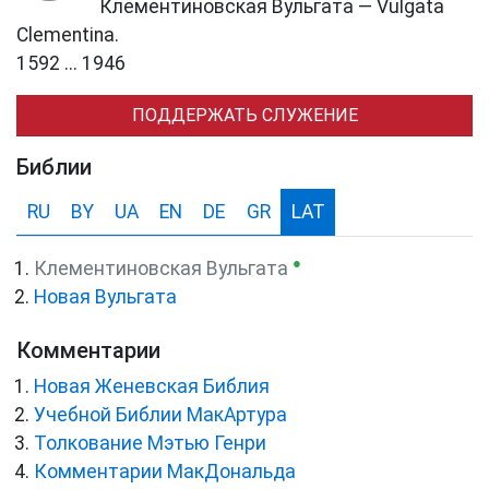
Клементиновская Вульгата — Vulgata
Clementina.
1592 ... 1946
ПОДДЕРЖАТЬ СЛУЖЕНИЕ
Библии
RU
BY
UA
EN
DE
GR
LAT
●
Клементиновская Вульгата
Новая Вульгата
Комментарии
Новая Женевская Библия
Учебной Библии МакАртура
Толкование Мэтью Генри
Комментарии МакДональда