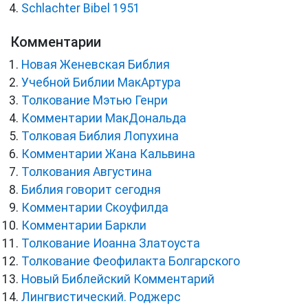
Schlachter Bibel 1951
Комментарии
Новая Женевская Библия
Учебной Библии МакАртура
Толкование Мэтью Генри
Комментарии МакДональда
Толковая Библия Лопухина
Комментарии Жана Кальвина
Толкования Августина
Библия говорит сегодня
Комментарии Скоуфилда
Комментарии Баркли
Толкование Иоанна Златоуста
Толкование Феофилакта Болгарского
Новый Библейский Комментарий
Лингвистический. Роджерс