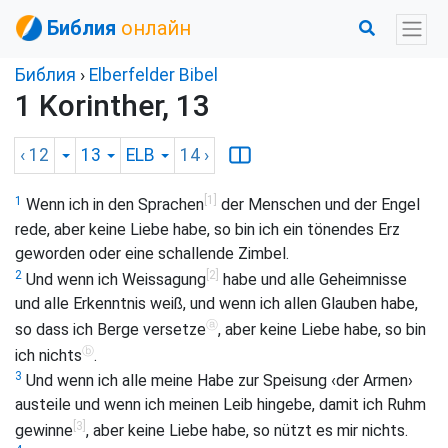
Библия
онлайн
Библия
›
Elberfelder Bibel
1 Korinther, 13
‹ 12
13
ELB
14
›
[1]
1
Wenn ich in den Sprachen
der Menschen und der Engel
rede, aber keine Liebe habe, so bin ich ein tönendes Erz
geworden oder eine schallende Zimbel.
[2]
2
Und wenn ich Weissagung
habe und alle Geheimnisse
und alle Erkenntnis weiß, und wenn ich allen Glauben habe,
ⓐ
so dass ich Berge versetze
, aber keine Liebe habe, so bin
ⓑ
ich nichts
.
3
Und wenn ich alle meine Habe zur Speisung ‹der Armen›
austeile und wenn ich meinen Leib hingebe, damit ich Ruhm
[3]
gewinne
, aber keine Liebe habe, so nützt es mir nichts.