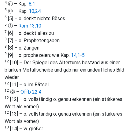
4
ⓓ – Kap.
8,1
5
ⓔ – Kap.
10,24
5
[5] – o. denkt nichts Böses
5
ⓕ –
Röm 13,10
7
[6] – o. deckt alles zu
8
[7] – o. Prophetengaben
8
[8] – o. Zungen
9
[9] – o. prophezeien; wie Kap.
14,1-5
12
[10] – Der Spiegel des Altertums bestand aus einer
blanken Metallscheibe und gab nur ein undeutliches Bild
wieder.
12
[11] – o. im Rätsel
12
ⓖ –
Offb 22,4
12
[12] – o. vollständig o. genau erkennen (ein stärkeres
Wort als vorher)
12
[13] – o. vollständig o. genau erkennen (ein stärkeres
Wort als vorher)
13
[14] – w. größer