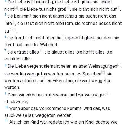
4
Die Liebe ist langmütig, die Liebe ist gütig, sie neidet
[4]
ⓒ
ⓓ
nicht
, die Liebe tut nicht groß
, sie bläht sich nicht auf
,
5
sie benimmt sich nicht unanständig, sie sucht nicht das
ⓔ
Ihre
, sie lässt sich nicht erbittern, sie rechnet Böses nicht
[5]
ⓕ
zu
,
6
sie freut sich nicht über die Ungerechtigkeit; sondern sie
freut sich mit der Wahrheit,
[6]
7
sie erträgt alles
, sie glaubt alles, sie hofft alles, sie
erduldet alles.
[7]
8
Die Liebe vergeht niemals; seien es aber Weissagungen
,
[8]
sie werden weggetan werden; seien es Sprachen
, sie
werden aufhören; sei es Erkenntnis, sie wird weggetan
werden.
[9]
9
Denn wir erkennen stückweise, und wir weissagen
stückweise;
10
wenn aber das Vollkommene kommt, wird das, was
stückweise ist, weggetan werden.
11
Als ich ein Kind war, redete ich wie ein Kind, dachte wie