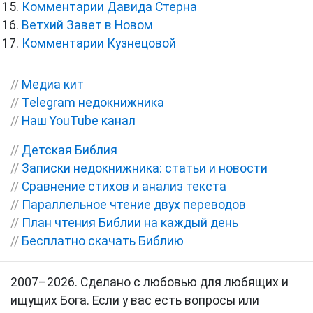
Комментарии Давида Стерна
Ветхий Завет в Новом
Комментарии Кузнецовой
//
Медиа кит
//
Telegram недокнижника
//
Наш YouTube канал
//
Детская Библия
//
Записки недокнижника: статьи и новости
//
Сравнение стихов и анализ текста
//
Параллельное чтение двух переводов
//
План чтения Библии на каждый день
//
Бесплатно скачать Библию
2007–2026. Сделано с любовью для любящих и
ищущих Бога. Если у вас есть вопросы или