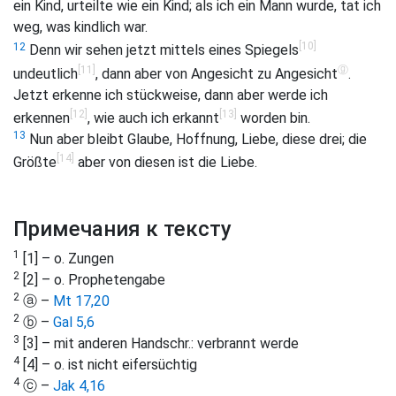
ein Kind, urteilte wie ein Kind; als ich ein Mann wurde, tat ich
weg, was kindlich war.
[10]
12
Denn wir sehen jetzt mittels eines Spiegels
[11]
ⓖ
undeutlich
, dann aber von Angesicht zu Angesicht
.
Jetzt erkenne ich stückweise, dann aber werde ich
[12]
[13]
erkennen
, wie auch ich erkannt
worden bin.
13
Nun aber bleibt Glaube, Hoffnung, Liebe, diese drei; die
[14]
Größte
aber von diesen ist die Liebe.
Примечания к тексту
1
[1] – o. Zungen
2
[2] – o. Prophetengabe
2
ⓐ –
Mt 17,20
2
ⓑ –
Gal 5,6
3
[3] – mit anderen Handschr.: verbrannt werde
4
[4] – o. ist nicht eifersüchtig
4
ⓒ –
Jak 4,16