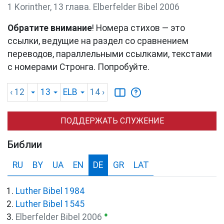
1 Korinther, 13 глава. Elberfelder Bibel 2006
Обратите внимание
! Номера стихов — это
ссылки, ведущие на раздел со сравнением
переводов, параллельными ссылками, текстами
с номерами Стронга. Попробуйте.
‹ 12
13
ELB
14
›
ПОДДЕРЖАТЬ СЛУЖЕНИЕ
Библии
RU
BY
UA
EN
DE
GR
LAT
Luther Bibel 1984
Luther Bibel 1545
●
Elberfelder Bibel 2006