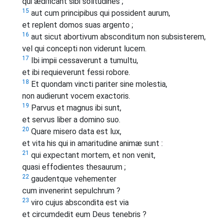
qui ædificant sibi solitudines ;
15
aut cum principibus qui possident aurum,
et replent domos suas argento ;
16
aut sicut abortivum absconditum non subsisterem,
vel qui concepti non viderunt lucem.
17
Ibi impii cessaverunt a tumultu,
et ibi requieverunt fessi robore.
18
Et quondam vincti pariter sine molestia,
non audierunt vocem exactoris.
19
Parvus et magnus ibi sunt,
et servus liber a domino suo.
20
Quare misero data est lux,
et vita his qui in amaritudine animæ sunt :
21
qui expectant mortem, et non venit,
quasi effodientes thesaurum ;
22
gaudentque vehementer
cum invenerint sepulchrum ?
23
viro cujus abscondita est via
et circumdedit eum Deus tenebris ?