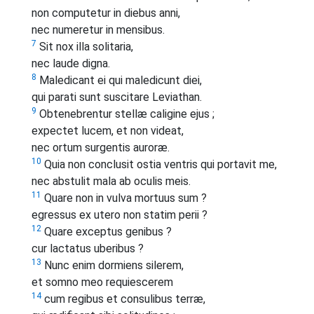
non computetur in diebus anni,
nec numeretur in mensibus.
7
Sit nox illa solitaria,
nec laude digna.
8
Maledicant ei qui maledicunt diei,
qui parati sunt suscitare Leviathan.
9
Obtenebrentur stellæ caligine ejus ;
expectet lucem, et non videat,
nec ortum surgentis auroræ.
10
Quia non conclusit ostia ventris qui portavit me,
nec abstulit mala ab oculis meis.
11
Quare non in vulva mortuus sum ?
egressus ex utero non statim perii ?
12
Quare exceptus genibus ?
cur lactatus uberibus ?
13
Nunc enim dormiens silerem,
et somno meo requiescerem
14
cum regibus et consulibus terræ,