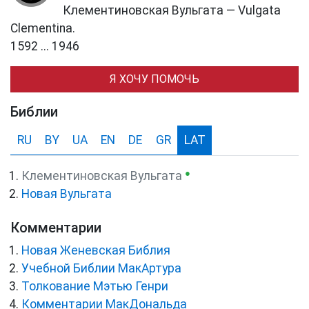
Клементиновская Вульгата — Vulgata
Clementina.
1592 ... 1946
Я ХОЧУ ПОМОЧЬ
Библии
RU
BY
UA
EN
DE
GR
LAT
●
Клементиновская Вульгата
Новая Вульгата
Комментарии
Новая Женевская Библия
Учебной Библии МакАртура
Толкование Мэтью Генри
Комментарии МакДональда