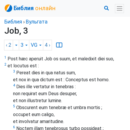
Библия
онлайн
Библия
›
Вульгата
Job, 3
‹ 2
3
VG
4
›
1
Post hæc aperuit Job os suum, et maledixit diei suo,
2
et locutus est :
3
Pereat dies in qua natus sum,
et nox in qua dictum est : Conceptus est homo.
4
Dies ille vertatur in tenebras :
non requirat eum Deus desuper,
et non illustretur lumine.
5
Obscurent eum tenebræ et umbra mortis ;
occupet eum caligo,
et involvatur amaritudine.
6
Noctem illam tenebrosus turbo possideat ;