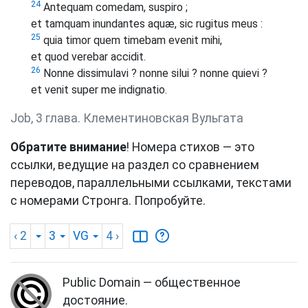
24
Antequam comedam, suspiro ;
et tamquam inundantes aquæ, sic rugitus meus :
25
quia timor quem timebam evenit mihi,
et quod verebar accidit.
26
Nonne dissimulavi ? nonne silui ? nonne quievi ?
et venit super me indignatio.
Job, 3 глава. Клементиновская Вульгата
Обратите внимание
! Номера стихов — это
ссылки, ведущие на раздел со сравнением
переводов, параллельными ссылками, текстами
с номерами Стронга. Попробуйте.
‹ 2
3
VG
4
›
Public Domain — общественное
достояние.