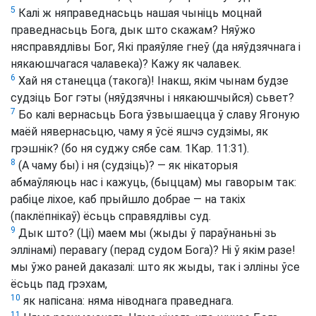
5
Калі ж няправеднасьць нашая чыніць моцнай
праведнасьць Бога, дык што скажам? Няўжо
нясправядлівы Бог, Які праяўляе гнеў (да няўдзячнага і
някаюшчагася чалавека)? Кажу як чалавек.
6
Хай ня станецца (такога)! Інакш, якім чынам будзе
судзіць Бог гэты (няўдзячны і някаюшчыйся) сьвет?
7
Бо калі вернасьць Бога ўзвышаецца ў славу Ягоную
маёй нявернасьцю, чаму я ўсё яшчэ судзімы, як
грэшнік? (бо ня суджу сябе сам. 1Кар. 11:31).
8
(А чаму бы) і ня (судзіць)? — як нікаторыя
абмаўляюць нас і кажуць, (быццам) мы гаворым так:
рабіце ліхое, каб прыйшло добрае — на такіх
(паклёпнікаў) ёсьць справядлівы суд.
9
Дык што? (Ці) маем мы (жыды ў параўнаньні зь
эллінамі) перавагу (перад судом Бога)? Ні ў якім разе!
мы ўжо раней даказалі: што як жыды, так і элліны ўсе
ёсьць пад грэхам,
10
як напісана: няма ніводнага праведнага.
11