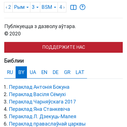
‹ 2
Рым
3
BSM
4
›
Публікуецца з дазволу аўтара.
© 2020
ПОДДЕРЖИТЕ НАС
Библии
RU
BY
UA
EN
DE
GR
LAT
Пераклад Антонія Бокуна
Пераклад Васіля Сёмухі
Пераклад Чарняўскага 2017
Пераклад Яна Станкевіча
Пераклад Л. Дзекуць-Малея
Пераклад праваслаўнай царквы