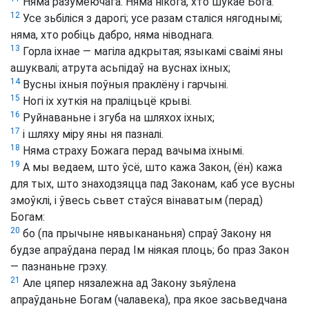
Няма разумеючага. Няма нікога, хто шукае Бога.
12
Усе зьбіліся з дарогі; усе разам сталіся нягоднымі;
няма, хто робіць дабро, няма ніводнага.
13
Горла іхнае — магіла адкрытая; языкамі сваімі яны
ашуквалі; атрута асьпідаў на вуснах іхных;
14
Вусны іхныя поўныя праклёну і гарчыні.
15
Ногі іх хуткія на праліцьцё крыві.
16
Руйнаваньне і згуба на шляхох іхных;
17
і шляху міру яны ня пазналі.
18
Няма страху Божага перад вачыма іхнымі.
19
А мы ведаем, што ўсё, што кажа Закон, (ён) кажа
для тых, што знаходзяцца пад Законам, каб усе вусны
змоўклі, і ўвесь сьвет стаўся вінаватым (перад)
Богам:
20
бо (па прычыне нявыкананьня) спраў Закону ня
будзе апраўдана перад Ім ніякая плоць; бо праз Закон
— пазнаньне грэху.
21
Але цяпер нязалежна ад Закону зьяўлена
апраўданьне Богам (чалавека), пра якое засьведчана