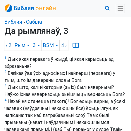
Библия
онлайн
Библия
›
Сабіла
Да рымлянаў, 3
‹ 2
Рым
3
BSM
4
›
1
Дык якая перавага ў жыда́, ці якая карысьць ад
абразаньня?
2
Вялікая ўва ўсіх адносінах; і найперш (перавага) у
тым, што ім давераны словы Бога.
3
Дык што, калі нікаторыя (зь іх) былі нявернымі?
Няўжо іхная нявернасьць зьнішчыць вернасьць Бога?
4
Няхай ня станецца (такога)! Бог ёсьць верны, а ўсякі
чалавек (няўдзячны і някаюшчыйся) ёсьць ілгун, як
напíсана: так каб патрабаваньні слоў Тваіх былі
прызнаны (нават і няўдзячным і някаюшчымся
чалавекам) правымі, і (каб Ты) перамог у судзе Тваім.