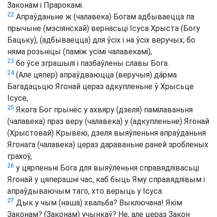
Законам і Прарокамі.
22
Апраўданьне ж (чалавека) Богам адбываецца па
прычыне (мэсіянскай) вернасьці Ісуса Хрыста (Богу
Бацьку), (адбываецца) для ўсіх і на ўсіх веручых; бо
няма розьніцы (паміж усімі чалавекамі),
23
бо ўсе зграшылі і пазбаўлены славы Бога.
24
(Але цяпер) апраўдваюцца (веручыя) да́рма
Багадацьцю Ягонай цераз адкупленьне ў Хрысьце
Ісусе,
25
Якога Бог прынёс у ахвяру (дзеля) памілаваньня
(чалавека) праз веру (чалавека) у (адкупленьне) Ягонай
(Хрыстовай) Крывёю, дзеля выяўленьня апраўданьня
Ягонага (чалавека) цераз дараваньне раней зробленых
грахоў,
26
у цярпеньні Бога для выяўленьня справядлівасьці
Ягонай у цяперашні час, каб быць Яму справядлівым і
апраўдываючым таго, хто верыць у Ісуса.
27
Дык у чым (наша) хвальба? Выключана! Якім
Законам? (Законам) учынкаў? Не, але цераз Закон