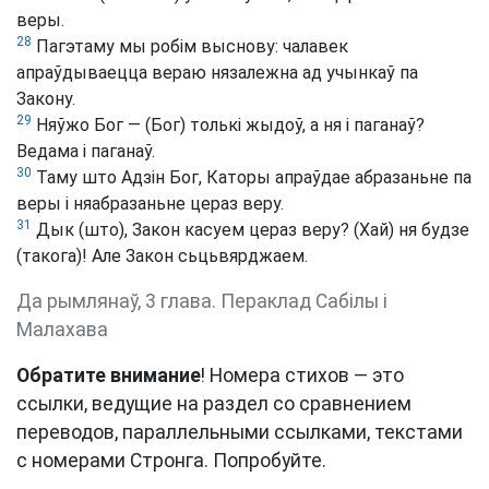
веры.
28
Пагэтаму мы робім выснову: чалавек
апраўдываецца вераю нязалежна ад учынкаў па
Закону.
29
Няўжо Бог — (Бог) толькі жыдоў, а ня і паганаў?
Ведама і паганаў.
30
Таму што Адзін Бог, Каторы апраўдае абразаньне па
веры і няабразаньне цераз веру.
31
Дык (што), Закон касуем цераз веру? (Хай) ня будзе
(такога)! Але Закон сьцьвярджаем.
Да рымлянаў, 3 глава. Пераклад Сабілы і
Малахава
Обратите внимание
! Номера стихов — это
ссылки, ведущие на раздел со сравнением
переводов, параллельными ссылками, текстами
с номерами Стронга. Попробуйте.