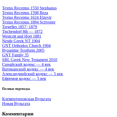
Textus Receptus 1550 Stephanus
Textus Receptus 1598 Beza
Textus Receptus 1624 Elzevir
Textus Receptus 1894 Scrivener
Tregelles 1857−1879
Tischendorf 8th — 1872
Westcott and Hort 1881
Nestle Greek NT 1904
GNT Orthodox Church 1904
Byzantine Textform 2005
GNT Family 35
SBL Greek New Testament 2010
Синайский кодекс — 4 век
Ватиканский кодекс — 4 век
Александрийский кодекс — 5 век
Ефремов кодекс — 5 век
Полные переводы
Клементиновская Вульгата
Новая Вульгата
Комментарии