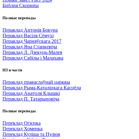
Библия Скорины
Полные переводы
Пераклад Антонія Бокуна
Пераклад Васіля Сёмухі
Пераклад Чарняўскага 2017
Пераклад Яна Станкевіча
Пераклад Л. Дзекуць-Малея
Пераклад Сабілы і Малахава
НЗ и части
Пераклад праваслаўнай царквы
Пераклад Рыма-Каталіцкага Касцёла
Пераклад Анатоля Клышкi
Пераклад П. Татарыновіча
Полные переводы
Переклад Огієнка
Переклад Хоменка
Переклад Куліша та Пулюя