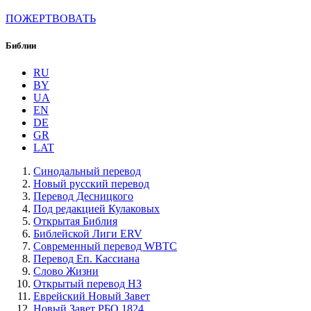
ПОЖЕРТВОВАТЬ
Библии
RU
BY
UA
EN
DE
GR
LAT
Синодальный перевод
Новый русский перевод
Перевод Десницкого
Под редакцией Кулаковых
Открытая Библия
Библейской Лиги ERV
Cовременный перевод WBTC
Перевод Еп. Кассиана
Слово Жизни
Открытый перевод НЗ
Еврейский Новый Завет
Новый Завет РБО 1824