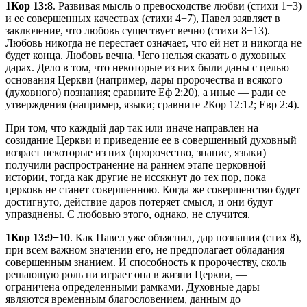
1Кор 13:8
. Развивая мысль о превосходстве любви (стихи 1−3)
и ее совершенных качествах (стихи 4−7), Павел заявляет в
заключение, что любовь существует вечно (стихи 8−13).
Любовь никогда не перестает означает, что ей нет и никогда не
будет конца. Любовь вечна. Чего нельзя сказать о духовных
дарах. Дело в том, что некоторые из них были даны с целью
основания Церкви (например, дары пророчества и всякого
(духовного) познания; сравните Еф 2:20), а иные — ради ее
утверждения (например, языки; сравните 2Кор 12:12; Евр 2:4).
При том, что каждый дар так или иначе направлен на
созидание Церкви и приведение ее в совершенный духовный
возраст некоторые из них (пророчество, знание, языки)
получили распространение на раннем этапе церковной
истории, тогда как другие не иссякнут до тех пор, пока
церковь не станет совершенною. Когда же совершенство будет
достигнуто, действие даров потеряет смысл, и они будут
упразднены. С любовью этого, однако, не случится.
1Кор 13:9−10
. Как Павел уже объяснил, дар познания (стих 8),
при всем важном значении его, не предполагает обладания
совершенным знанием. И способность к пророчеству, сколь
решающую роль ни играет она в жизни Церкви, —
ограничена определенными рамками. Духовные дары
являются временным благословением, данным до