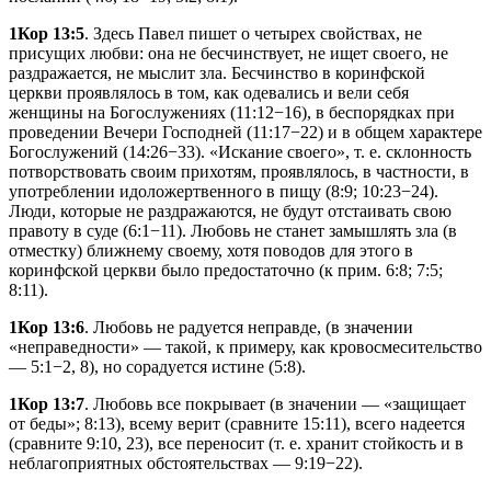
1Кор 13:5
. Здесь Павел пишет о четырех свойствах, не
присущих любви: она не бесчинствует, не ищет своего, не
раздражается, не мыслит зла. Бесчинство в коринфской
церкви проявлялось в том, как одевались и вели себя
женщины на Богослужениях (11:12−16), в беспорядках при
проведении Вечери Господней (11:17−22) и в общем характере
Богослужений (14:26−33). «Искание своего», т. е. склонность
потворствовать своим прихотям, проявлялось, в частности, в
употреблении идоложертвенного в пищу (8:9; 10:23−24).
Люди, которые не раздражаются, не будут отстаивать свою
правоту в суде (6:1−11). Любовь не станет замышлять зла (в
отместку) ближнему своему, хотя поводов для этого в
коринфской церкви было предостаточно (к прим. 6:8; 7:5;
8:11).
1Кор 13:6
. Любовь не радуется неправде, (в значении
«неправедности» — такой, к примеру, как кровосмесительство
— 5:1−2, 8), но сорадуется истине (5:8).
1Кор 13:7
. Любовь все покрывает (в значении — «защищает
от беды»; 8:13), всему верит (сравните 15:11), всего надеется
(сравните 9:10, 23), все переносит (т. е. хранит стойкость и в
неблагоприятных обстоятельствах — 9:19−22).