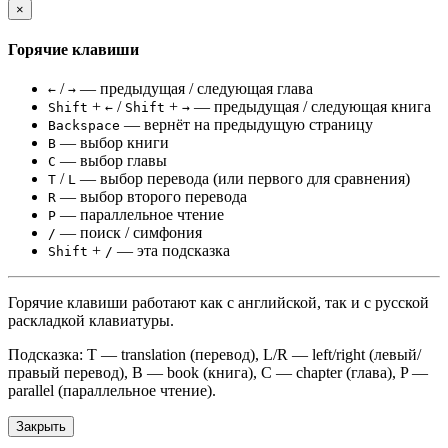
×
Горячие клавиши
/
— предыдущая / следующая глава
←
→
+
/
+
— предыдущая / следующая книга
Shift
←
Shift
→
— вернёт на предыдущую страницу
Backspace
— выбор книги
B
— выбор главы
C
/
— выбор перевода (или первого для сравнения)
T
L
— выбор второго перевода
R
— параллельное чтение
P
— поиск / симфония
/
+
— эта подсказка
Shift
/
Горячие клавиши работают как с английской, так и с русской
раскладкой клавиатуры.
Подсказка: T — translation (перевод), L/R — left/right (левый/
правый перевод), B — book (книга), C — chapter (глава), P —
parallel (параллельное чтение).
Закрыть