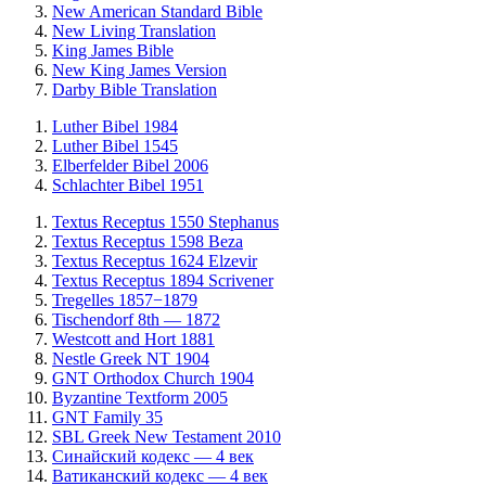
New American Standard Bible
New Living Translation
King James Bible
New King James Version
Darby Bible Translation
Luther Bibel 1984
Luther Bibel 1545
Elberfelder Bibel 2006
Schlachter Bibel 1951
Textus Receptus 1550 Stephanus
Textus Receptus 1598 Beza
Textus Receptus 1624 Elzevir
Textus Receptus 1894 Scrivener
Tregelles 1857−1879
Tischendorf 8th — 1872
Westcott and Hort 1881
Nestle Greek NT 1904
GNT Orthodox Church 1904
Byzantine Textform 2005
GNT Family 35
SBL Greek New Testament 2010
Синайский кодекс — 4 век
Ватиканский кодекс — 4 век