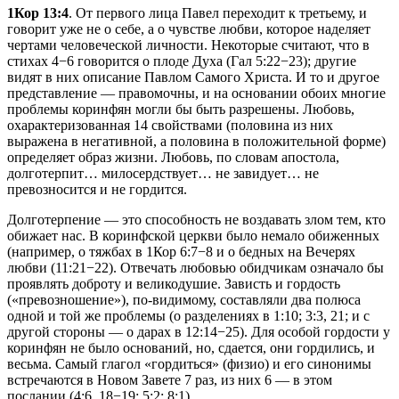
1Кор 13:4
. От первого лица Павел переходит к третьему, и
говорит уже не о себе, а о чувстве любви, которое наделяет
чертами человеческой личности. Некоторые считают, что в
стихах 4−6 говорится о плоде Духа (Гал 5:22−23); другие
видят в них описание Павлом Самого Христа. И то и другое
представление — правомочны, и на основании обоих многие
проблемы коринфян могли бы быть разрешены. Любовь,
охарактеризованная 14 свойствами (половина из них
выражена в негативной, а половина в положительной форме)
определяет образ жизни. Любовь, по словам апостола,
долготерпит… милосердствует… не завидует… не
превозносится и не гордится.
Долготерпение — это способность не воздавать злом тем, кто
обижает нас. В коринфской церкви было немало обиженных
(например, о тяжбах в 1Кор 6:7−8 и о бедных на Вечерях
любви (11:21−22). Отвечать любовью обидчикам означало бы
проявлять доброту и великодушие. Зависть и гордость
(«превозношение»), по-видимому, составляли два полюса
одной и той же проблемы (о разделениях в 1:10; 3:3, 21; и с
другой стороны — о дарах в 12:14−25). Для особой гордости у
коринфян не было оснований, но, сдается, они гордились, и
весьма. Самый глагол «гордиться» (физио) и его синонимы
встречаются в Новом Завете 7 раз, из них 6 — в этом
послании (4:6, 18−19; 5:2; 8:1).