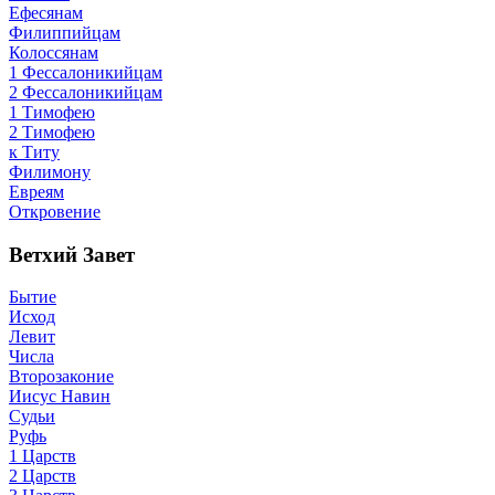
Ефесянам
Филиппийцам
Колоссянам
1 Фессалоникийцам
2 Фессалоникийцам
1 Тимофею
2 Тимофею
к Титу
Филимону
Евреям
Откровение
Ветхий Завет
Бытие
Исход
Левит
Числа
Второзаконие
Иисус Навин
Судьи
Руфь
1 Царств
2 Царств