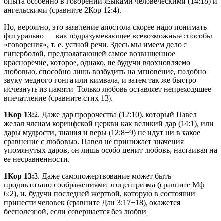
опыта особенно в говорении языками человеческими (14:18) и
ангельскими (сравните 2Кор 12:4).
Но, вероятно, это заявление апостола скорее надо понимать
фигурально — как подразумевающее всевозможные способы
«говорения», т. е. устной речи. Здесь мы имеем дело с
гиперболой, предполагающей самое возвышенное
красноречие, которое, однако, не будучи вдохновляемо
любовью, способно лишь возбудить на мгновение, подобно
звуку медного гонга или кимвала, и затем так же быстро
исчезнуть из памяти. Только любовь оставляет непреходящее
впечатление (сравните стих 13).
1Кор 13:2
. Даже дар пророчества (12:10), который Павел
желал членам коринфской церкви как великий дар (14:1), или
дары мудрости, знания и веры (12:8−9) не идут ни в какое
сравнение с любовью. Павел не принижает значения
упомянутых даров, он лишь особо ценит любовь, настаивая на
ее несравненности.
1Кор 13:3
. Даже самопожертвование может быть
продиктовано соображениями эгоцентризма (сравните Мф
6:2), и, будучи последней жертвой, которую в состоянии
принести человек (сравните Дан 3:17−18), окажется
бесполезной, если совершается без любви.