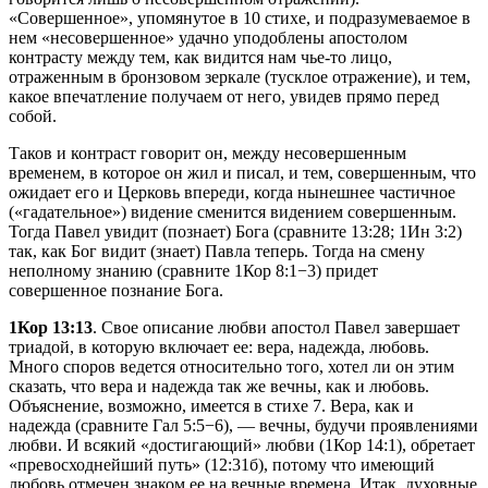
«Совершенное», упомянутое в 10 стихе, и подразумеваемое в
нем «несовершенное» удачно уподоблены апостолом
контрасту между тем, как видится нам чье-то лицо,
отраженным в бронзовом зеркале (тусклое отражение), и тем,
какое впечатление получаем от него, увидев прямо перед
собой.
Таков и контраст говорит он, между несовершенным
временем, в которое он жил и писал, и тем, совершенным, что
ожидает его и Церковь впереди, когда нынешнее частичное
(«гадательное») видение сменится видением совершенным.
Тогда Павел увидит (познает) Бога (сравните 13:28; 1Ин 3:2)
так, как Бог видит (знает) Павла теперь. Тогда на смену
неполному знанию (сравните 1Кор 8:1−3) придет
совершенное познание Бога.
1Кор 13:13
. Свое описание любви апостол Павел завершает
триадой, в которую включает ее: вера, надежда, любовь.
Много споров ведется относительно того, хотел ли он этим
сказать, что вера и надежда так же вечны, как и любовь.
Объяснение, возможно, имеется в стихе 7. Вера, как и
надежда (сравните Гал 5:5−6), — вечны, будучи проявлениями
любви. И всякий «достигающий» любви (1Кор 14:1), обретает
«превосходнейший путь» (12:31б), потому что имеющий
любовь отмечен знаком ее на вечные времена. Итак, духовные