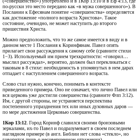
(«совершенство») употреблено и в 1Кор 13:10 и в Еф 4:13, где
по-русски это место передано как «в мужа совершенного»). В
Послании к Ефесянам понятие «совершенства» определяется
как достижение «полного возраста Христова». Такое
состояние, очевидно, не может наступить до второго
пришествия Христа.
Можно предположить, что то же самое имеется в виду и в
данном месте 1 Послания к Коринфянам. Павел опять
прилагает свои рассуждения к самому себе (сравните стихи
1−3). Используемый им прием трехкратности: «говорил…
мыслил рассуждал», вероятно, должен был перекликаться с
таковым в 8 стихе: необходимость в упомянутых в нем дарах
отпадает с наступлением совершенного возраста.
Слово стал нужно, конечно, понимать в контексте
приведенного примера. Оно не означает, что лично Павел или
вся церковь уже достигли совершенства (сравните Флп 3:12).
Им, с другой стороны, не устраняется перспектива
постепенного упразднения тех или иных духовных даров —
по мере достижения Церковью совершенства.
1Кор 13:12
. Город Коринф славился своими бронзовыми
зеркалами, их-то Павел и подразумевает в своем последнем
наглядном примере (в англ. Библии нет слова «стекло», но
говорится лишь о несовершенном отражении).