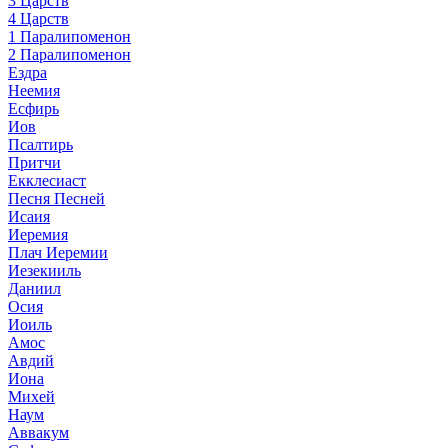
3 Царств
4 Царств
1 Паралипоменон
2 Паралипоменон
Ездра
Неемия
Есфирь
Иов
Псалтирь
Притчи
Екклесиаст
Песня Песней
Исаия
Иеремия
Плач Иеремии
Иезекииль
Даниил
Осия
Иоиль
Амос
Авдий
Иона
Михей
Наум
Аввакум