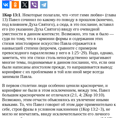
1Кор 13:1
. Некоторые полагали, что «этот гимн любви» (глава
13) Павел сочинил по какому-то поводу в прошлом (конечно,
под влиянием Духа Святого), а сюда, в это послание, вставил
его (по указанию Духа Святого) ввиду его очевидной
уместности в данном контексте. Возможно, это так и было —
судя по тому, что в гармонии формы и содержания этих
стихов эпистолярное искусство Павла отражается в
наивысшей степени (впрочем, сравните с примером
превосходного параллелизма у него в 1:25−29). Надо, однако,
заметить, что эти стихи столь непосредственно затрагивают
многие темы, поднимаемые в данном послании, что, если они
были написаны апостолом прежде, то напрашивается вывод:
коринфяне с их проблемами в той или иной мере всегда
занимали Павла.
В первом столетии люди особенно ценили красноречие, и
коринфяне не были в этом исключением, между тем, Павел
большим красноречием не отличался (2:1, 4; 2Кор 10:10).
Возможно, этим отчасти объяснялось их увлечение иными
языками. То, что Павел говорит об этом даре применительно к
себе, строя фразы в условном наклонении (1Кор 13:2−3), не
могло не впечатлять, ввиду исключительности его личного