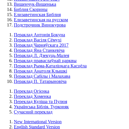
Вишенчук-Вишенька
Библия Скорины
Елизаветинская Библия
Елизаветинская на русском
Подстрочник Винокурова
Пераклад Антонія Бокуна
Пераклад Васіля Сёмухі
Пераклад Чарняўскага 2017
Пераклад Яна Станкевіча
Пераклад Л. Дзекуць-Малея
Пераклад праваслаўнай царквы
Пераклад Рыма-Каталіцкага Касцёла
Пераклад Анатоля Клышкi
Пераклад Сабілы і Малахава
Пераклад П. Татарыновіча
Переклад Огієнка
Переклад Хоменка
Переклад Куліша та Пулюя
Українська Біблія. Турконяк
Сучасний переклад
New International Version
English Standard Version