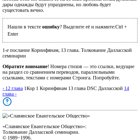
дары однажды будут упразднены, но любовь будет
сущестовать вечно.
Нашли в тексте
ошибку
? Выделите её и нажмите:
Ctrl
+
Enter
1-е послание Коринфянам, 13 глава. Толкование Далласской
семинарии
Обратите внимание
! Номера стихов — это ссылки, ведущие
на раздел со сравнением переводов, параллельными
ссылками, текстами с номерами Стронга. Попробуйте.
‹ 12
глава
1Кор
1 Коринфянам
13
глава
DSC
Далласской
14
глава
›
«Славянское Евангельское Общество»:
Толкование Далласской семинарии.
© 1989−1996.