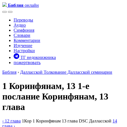
Библия
онлайн
Переводы
Аудио
Симфония
Словари
Комментарии
Изучение
Настройки
ТГ недокнижника
пожертвовать
Библия
›
Далласской
Толкование Далласской семинарии
1 Коринфянам, 13
1-е
послание Коринфянам, 13
глава
‹ 12
глава
1Кор
1 Коринфянам
13
глава
DSC
Далласской
14
глава
›