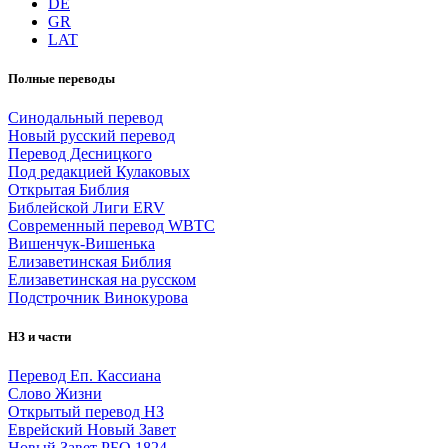
DE
GR
LAT
Полные переводы
Синодальный перевод
Новый русский перевод
Перевод Десницкого
Под редакцией Кулаковых
Открытая Библия
Библейской Лиги ERV
Cовременный перевод WBTC
Вишенчук-Вишенька
Елизаветинская Библия
Елизаветинская на русском
Подстрочник Винокурова
НЗ и части
Перевод Еп. Кассиана
Слово Жизни
Открытый перевод НЗ
Еврейский Новый Завет
Новый Завет РБО 1824