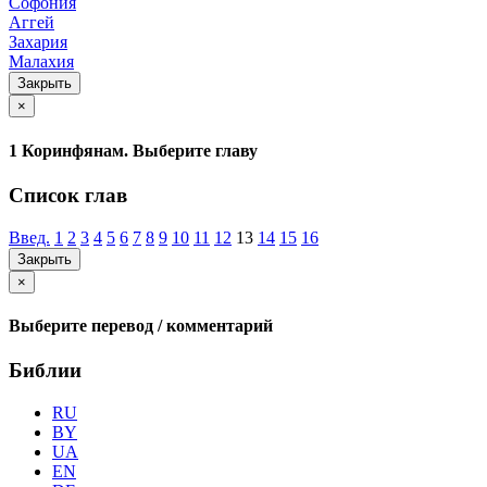
Софония
Аггей
Захария
Малахия
Закрыть
×
1 Коринфянам. Выберите главу
Список глав
Введ.
1
2
3
4
5
6
7
8
9
10
11
12
13
14
15
16
Закрыть
×
Выберите перевод / комментарий
Библии
RU
BY
UA
EN