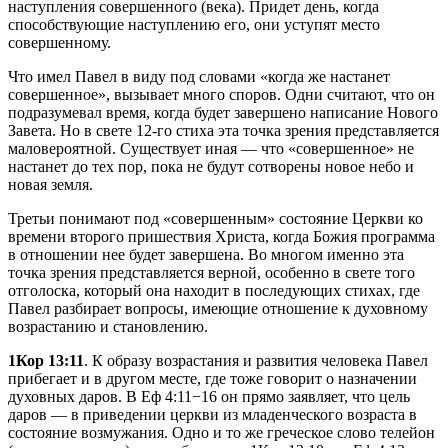
наступления совершенного (века). Придет день, когда
способствующие наступлению его, они уступят место
совершенному.
Что имел Павел в виду под словами «когда же настанет
совершенное», вызывает много споров. Одни считают, что он
подразумевал время, когда будет завершено написание Нового
Завета. Но в свете 12-го стиха эта точка зрения представляется
маловероятной. Существует иная — что «совершенное» не
настанет до тех пор, пока не будут сотворены новое небо и
новая земля.
Третьи понимают под «совершенным» состояние Церкви ко
времени второго пришествия Христа, когда Божия программа
в отношении нее будет завершена. Во многом именно эта
точка зрения представляется верной, особенно в свете того
отголоска, который она находит в последующих стихах, где
Павел разбирает вопросы, имеющие отношение к духовному
возрастанию и становлению.
1Кор 13:11
. К образу возрастания и развития человека Павел
прибегает и в другом месте, где тоже говорит о назначении
духовных даров. В Еф 4:11−16 он прямо заявляет, что цель
даров — в приведении церкви из младенческого возраста в
состояние возмужания. Одно и то же греческое слово телейон