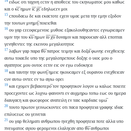
14
ειδωϲ οτι ταχινη εϲτιν η αποθεϲιϲ του ϲκηνωματοϲ μου καθωϲ
και ο κ̅ϲ̅ ημων ι̅ϲ̅ χ̅ϲ̅ εδηλωϲεν μοι
15
ϲπουδαϲω δε και εκαϲτοτε εχειν υμαϲ μετα την εμην εξοδον
την τουτων μνημη̅ ποιειϲθαι
16
ου γαρ ϲεϲοφιϲμενοιϲ μυθοιϲ εξακολουθηϲαντεϲ εγνωριϲαμεν
υμιν την του κ̅υ̅ ημων ι̅υ̅ χ̅υ̅ δυναμιν και παρουϲιαν αλλ εποπται
γενηθεντεϲ τηϲ εκεινου μεγαλιοτητοϲ
17
λαβων γαρ παρα θ̅υ̅ πατροϲ τειμην και δοξα̅ φωνηϲ ενεχθειϲηϲ
αυτω τοιαϲδε υπο τηϲ μεγαλοπρεπουϲ δοξηϲ ο υιοϲ μου ο
αγαπητοϲ μου ουτοϲ εϲτιν ειϲ ον εγω ευδοκηϲα
18
και ταυτην την φωνη̅ ημειϲ ηκουϲαμεν εξ ουρανου ενεχθειϲαν
ϲυν αυτω οντεϲ εν τω αγιω ορει
19
και εχομεν βεβαιοτερο̅ τον προφητικον λογον ω καλωϲ ποιειτε
προϲεχοντεϲ ωϲ λυχνω φαινοντι εν αυχμηρω τοπω εωϲ ου ημερα
διαυγαϲη και φωϲφοροϲ ανατειλη εν ταιϲ καρδιαιϲ υμω̅
20
τουτο πρωτον γεινωϲκοντεϲ οτι παϲα προφητεια γραφηϲ ιδιαϲ
επιλυϲεωϲ ου γεινεται
21
ου γαρ θεληματι ανθρωπου ηνεχθη προφητεια ποτε αλλα υπο
πνευματοϲ αγιου φερομενοι ελαληϲαν απο θ̅υ̅ ανθρωποι