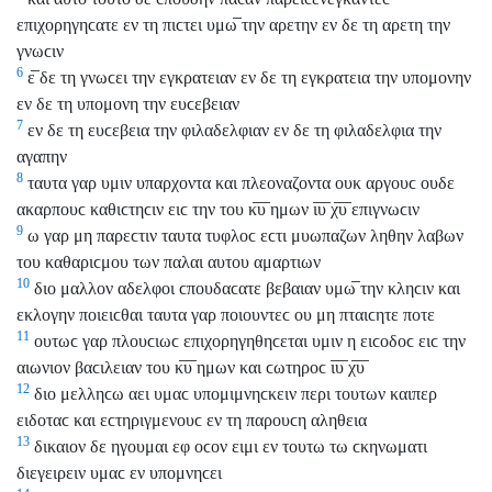
επιχορηγηϲατε εν τη πιϲτει υμω̅ την αρετην εν δε τη αρετη την
γνωϲιν
6
ε̅ δε τη γνωϲει την εγκρατειαν εν δε τη εγκρατεια την υπομονην
εν δε τη υπομονη την ευϲεβειαν
7
εν δε τη ευϲεβεια την φιλαδελφιαν εν δε τη φιλαδελφια την
αγαπην
8
ταυτα γαρ υμιν υπαρχοντα και πλεοναζοντα ουκ αργουϲ ουδε
ακαρπουϲ καθιϲτηϲιν ειϲ την του κ̅υ̅ ημων ι̅υ̅ χ̅υ̅ επιγνωϲιν
9
ω γαρ μη παρεϲτιν ταυτα τυφλοϲ εϲτι μυωπαζων ληθην λαβων
του καθαριϲμου των παλαι αυτου αμαρτιων
10
διο μαλλον αδελφοι ϲπουδαϲατε βεβαιαν υμω̅ την κληϲιν και
εκλογην ποιειϲθαι ταυτα γαρ ποιουντεϲ ου μη πταιϲητε ποτε
11
ουτωϲ γαρ πλουϲιωϲ επιχορηγηθηϲεται υμιν η ειϲοδοϲ ειϲ την
αιωνιον βαϲιλειαν του κ̅υ̅ ημων και ϲωτηροϲ ι̅υ̅ χ̅υ̅
12
διο μελληϲω αει υμαϲ υπομιμνηϲκειν περι τουτων καιπερ
ειδοταϲ και εϲτηριγμενουϲ εν τη παρουϲη αληθεια
13
δικαιον δε ηγουμαι εφ οϲον ειμι εν τουτω τω ϲκηνωματι
διεγειρειν υμαϲ εν υπομνηϲει