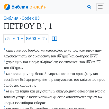
Библия
онлайн
Библия
›
Codex 03
ΠΕΤΡΟΥ Β΄, 1
‹ 5
1
GA03
2
›
1
ϲιμων πετροϲ δουλοϲ και αποϲτολοϲ ι̅υ̅ χ̅υ̅ τοιϲ ιϲοτειμον ημιν
λαχουϲιν πιϲτιν εν δικαιοϲυνη του θ̅υ̅ ημω̅ και ϲωτηροϲ ι̅υ̅ χ̅υ̅
2
χαριϲ υμιν και ειρηνη πληθυνθειη εν επιγνωϲει του θ̅υ̅ και ι̅υ̅
του κ̅υ̅ ημων
3
ωϲ παντα ημιν τηϲ θειαϲ δυναμεωϲ αυτου τα προϲ ζωην και
ευϲεβειαν δεδωρημενηϲ δια τηϲ επιγνωϲεωϲ του καλεϲα̅τοϲ ημαϲ
δια δοξηϲ και αρετηϲ
4
δι ων τα τειμια και μεγιϲτα ημιν επαγγελματα δεδωρηται ινα δια
τουτων γενηϲθε θειαϲ κοινωνοι φυϲεωϲ αποφυγοντεϲ τηϲ εν τω
κοϲμω εν επιθυμια φθοραϲ
5
και αυτο τουτο δε ϲπουδην παϲαν παρειϲενεγκαντεϲ