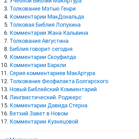
Учебной Библии МакАртура
Толкование Мэтью Генри
Комментарии МакДональда
Толковая Библия Лопухина
Комментарии Жана Кальвина
Толкования Августина
Библия говорит сегодня
Комментарии Скоуфилда
Комментарии Баркли
Серия комментариев МакАртура
Толкование Феофилакта Болгарского
Новый Библейский Комментарий
Лингвистический. Роджерс
Комментарии Давида Стерна
Ветхий Завет в Новом
Комментарии Кузнецовой