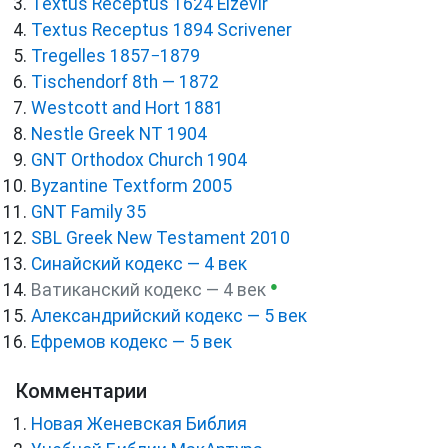
Textus Receptus 1624 Elzevir
Textus Receptus 1894 Scrivener
Tregelles 1857−1879
Tischendorf 8th — 1872
Westcott and Hort 1881
Nestle Greek NT 1904
GNT Orthodox Church 1904
Byzantine Textform 2005
GNT Family 35
SBL Greek New Testament 2010
Синайский кодекс — 4 век
●
Ватиканский кодекс — 4 век
Александрийский кодекс — 5 век
Ефремов кодекс — 5 век
Комментарии
Новая Женевская Библия