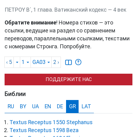
ΠΕΤΡΟΥ Β΄, 1 глава. Ватиканский кодекс — 4 век
Обратите внимание
! Номера стихов — это
ссылки, ведущие на раздел со сравнением
переводов, параллельными ссылками, текстами
с номерами Стронга. Попробуйте.
‹ 5
1
GA03
2
›
ПОДДЕРЖИТЕ НАС
Библии
RU
BY
UA
EN
DE
GR
LAT
Textus Receptus 1550 Stephanus
Textus Receptus 1598 Beza