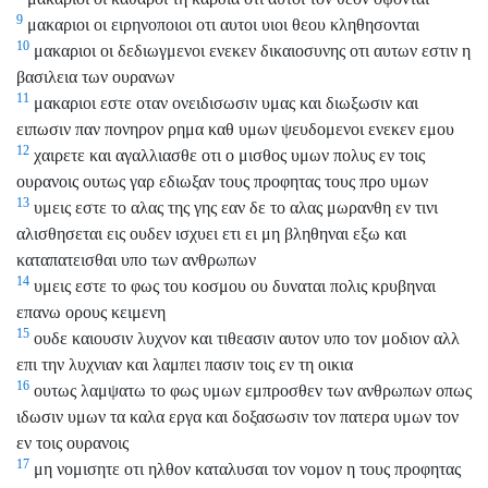
9
μακαριοι οι ειρηνοποιοι οτι αυτοι υιοι θεου κληθησονται
10
μακαριοι οι δεδιωγμενοι ενεκεν δικαιοσυνης οτι αυτων εστιν η
βασιλεια των ουρανων
11
μακαριοι εστε οταν ονειδισωσιν υμας και διωξωσιν και
ειπωσιν παν πονηρον ρημα καθ υμων ψευδομενοι ενεκεν εμου
12
χαιρετε και αγαλλιασθε οτι ο μισθος υμων πολυς εν τοις
ουρανοις ουτως γαρ εδιωξαν τους προφητας τους προ υμων
13
υμεις εστε το αλας της γης εαν δε το αλας μωρανθη εν τινι
αλισθησεται εις ουδεν ισχυει ετι ει μη βληθηναι εξω και
καταπατεισθαι υπο των ανθρωπων
14
υμεις εστε το φως του κοσμου ου δυναται πολις κρυβηναι
επανω ορους κειμενη
15
ουδε καιουσιν λυχνον και τιθεασιν αυτον υπο τον μοδιον αλλ
επι την λυχνιαν και λαμπει πασιν τοις εν τη οικια
16
ουτως λαμψατω το φως υμων εμπροσθεν των ανθρωπων οπως
ιδωσιν υμων τα καλα εργα και δοξασωσιν τον πατερα υμων τον
εν τοις ουρανοις
17
μη νομισητε οτι ηλθον καταλυσαι τον νομον η τους προφητας