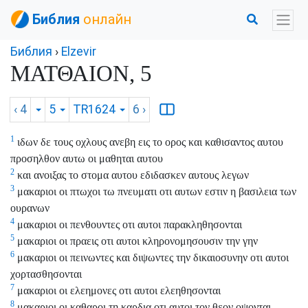
Библия
онлайн
Библия
›
Elzevir
ΜΑΤΘΑΙΟΝ, 5
‹ 4
5
TR1624
6
›
1
ιδων δε τους οχλους ανεβη εις το ορος και καθισαντος αυτου
προσηλθον αυτω οι μαθηται αυτου
2
και ανοιξας το στομα αυτου εδιδασκεν αυτους λεγων
3
μακαριοι οι πτωχοι τω πνευματι οτι αυτων εστιν η βασιλεια των
ουρανων
4
μακαριοι οι πενθουντες οτι αυτοι παρακληθησονται
5
μακαριοι οι πραεις οτι αυτοι κληρονομησουσιν την γην
6
μακαριοι οι πεινωντες και διψωντες την δικαιοσυνην οτι αυτοι
χορτασθησονται
7
μακαριοι οι ελεημονες οτι αυτοι ελεηθησονται
8
μακαριοι οι καθαροι τη καρδια οτι αυτοι τον θεον οψονται