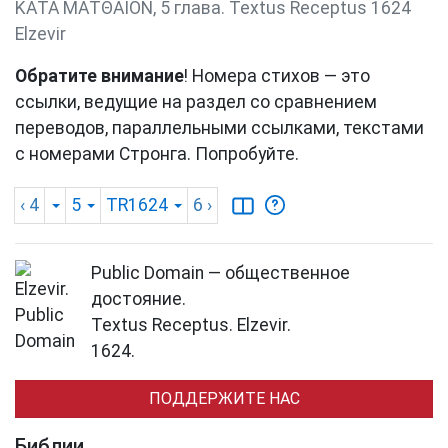
ΚΑΤΑ ΜΑΤΘΑΙΟΝ, 5 глава. Textus Receptus 1624
Elzevir
Обратите внимание
! Номера стихов — это
ссылки, ведущие на раздел со сравнением
переводов, параллельными ссылками, текстами
с номерами Стронга. Попробуйте.
‹ 4
5
TR1624
6
›
Public Domain — общественное
достояние.
Textus Receptus. Elzevir.
1624.
ПОДДЕРЖИТЕ НАС
Библии