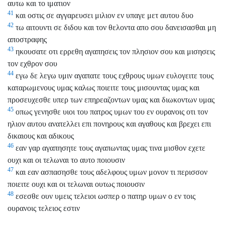
αυτω και το ιματιον
41
και οστις σε αγγαρευσει μιλιον εν υπαγε μετ αυτου δυο
42
τω αιτουντι σε διδου και τον θελοντα απο σου δανεισασθαι μη
αποστραφης
43
ηκουσατε οτι ερρεθη αγαπησεις τον πλησιον σου και μισησεις
τον εχθρον σου
44
εγω δε λεγω υμιν αγαπατε τους εχθρους υμων ευλογειτε τους
καταρωμενους υμας καλως ποιειτε τους μισουντας υμας και
προσευχεσθε υπερ των επηρεαζοντων υμας και διωκοντων υμας
45
οπως γενησθε υιοι του πατρος υμων του εν ουρανοις οτι τον
ηλιον αυτου ανατελλει επι πονηρους και αγαθους και βρεχει επι
δικαιους και αδικους
46
εαν γαρ αγαπησητε τους αγαπωντας υμας τινα μισθον εχετε
ουχι και οι τελωναι το αυτο ποιουσιν
47
και εαν ασπασησθε τους αδελφους υμων μονον τι περισσον
ποιειτε ουχι και οι τελωναι ουτως ποιουσιν
48
εσεσθε ουν υμεις τελειοι ωσπερ ο πατηρ υμων ο εν τοις
ουρανοις τελειος εστιν