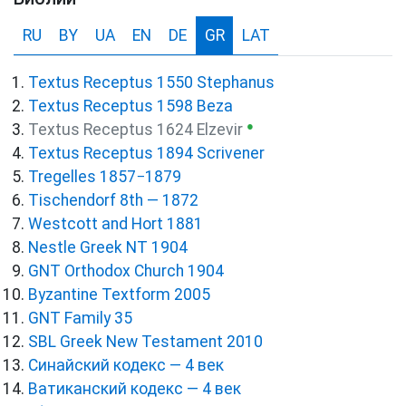
RU
BY
UA
EN
DE
GR
LAT
Textus Receptus 1550 Stephanus
Textus Receptus 1598 Beza
●
Textus Receptus 1624 Elzevir
Textus Receptus 1894 Scrivener
Tregelles 1857−1879
Tischendorf 8th — 1872
Westcott and Hort 1881
Nestle Greek NT 1904
GNT Orthodox Church 1904
Byzantine Textform 2005
GNT Family 35
SBL Greek New Testament 2010
Синайский кодекс — 4 век
Ватиканский кодекс — 4 век