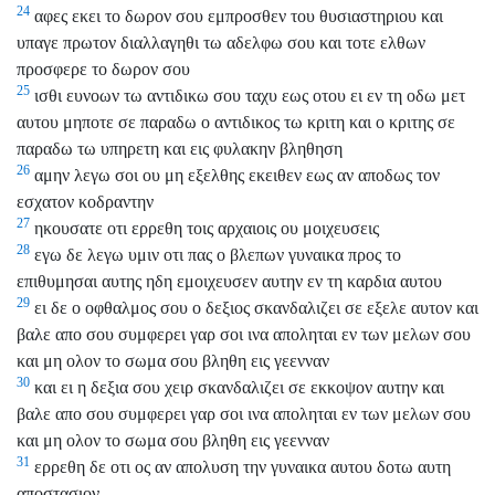
24
αφες εκει το δωρον σου εμπροσθεν του θυσιαστηριου και
υπαγε πρωτον διαλλαγηθι τω αδελφω σου και τοτε ελθων
προσφερε το δωρον σου
25
ισθι ευνοων τω αντιδικω σου ταχυ εως οτου ει εν τη οδω μετ
αυτου μηποτε σε παραδω ο αντιδικος τω κριτη και ο κριτης σε
παραδω τω υπηρετη και εις φυλακην βληθηση
26
αμην λεγω σοι ου μη εξελθης εκειθεν εως αν αποδως τον
εσχατον κοδραντην
27
ηκουσατε οτι ερρεθη τοις αρχαιοις ου μοιχευσεις
28
εγω δε λεγω υμιν οτι πας ο βλεπων γυναικα προς το
επιθυμησαι αυτης ηδη εμοιχευσεν αυτην εν τη καρδια αυτου
29
ει δε ο οφθαλμος σου ο δεξιος σκανδαλιζει σε εξελε αυτον και
βαλε απο σου συμφερει γαρ σοι ινα αποληται εν των μελων σου
και μη ολον το σωμα σου βληθη εις γεενναν
30
και ει η δεξια σου χειρ σκανδαλιζει σε εκκοψον αυτην και
βαλε απο σου συμφερει γαρ σοι ινα αποληται εν των μελων σου
και μη ολον το σωμα σου βληθη εις γεενναν
31
ερρεθη δε οτι ος αν απολυση την γυναικα αυτου δοτω αυτη
αποστασιον