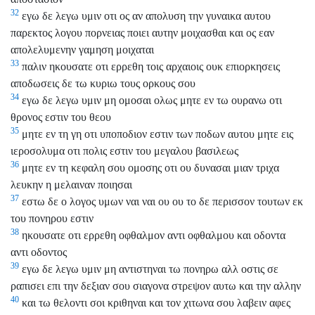
32
εγω δε λεγω υμιν οτι ος αν απολυση την γυναικα αυτου
παρεκτος λογου πορνειας ποιει αυτην μοιχασθαι και ος εαν
απολελυμενην γαμηση μοιχαται
33
παλιν ηκουσατε οτι ερρεθη τοις αρχαιοις ουκ επιορκησεις
αποδωσεις δε τω κυριω τους ορκους σου
34
εγω δε λεγω υμιν μη ομοσαι ολως μητε εν τω ουρανω οτι
θρονος εστιν του θεου
35
μητε εν τη γη οτι υποποδιον εστιν των ποδων αυτου μητε εις
ιεροσολυμα οτι πολις εστιν του μεγαλου βασιλεως
36
μητε εν τη κεφαλη σου ομοσης οτι ου δυνασαι μιαν τριχα
λευκην η μελαιναν ποιησαι
37
εστω δε ο λογος υμων ναι ναι ου ου το δε περισσον τουτων εκ
του πονηρου εστιν
38
ηκουσατε οτι ερρεθη οφθαλμον αντι οφθαλμου και οδοντα
αντι οδοντος
39
εγω δε λεγω υμιν μη αντιστηναι τω πονηρω αλλ οστις σε
ραπισει επι την δεξιαν σου σιαγονα στρεψον αυτω και την αλλην
40
και τω θελοντι σοι κριθηναι και τον χιτωνα σου λαβειν αφες