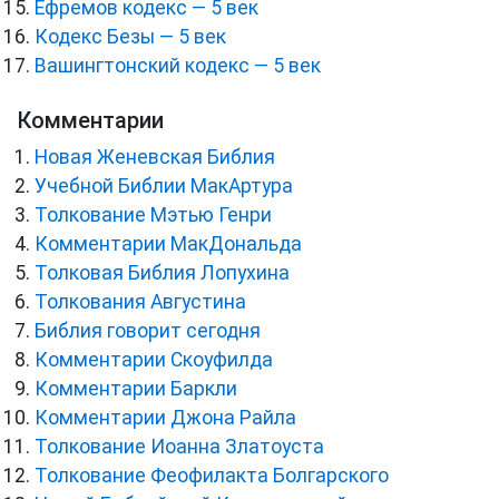
Ефремов кодекс — 5 век
Кодекс Безы — 5 век
Вашингтонский кодекс — 5 век
Комментарии
Новая Женевская Библия
Учебной Библии МакАртура
Толкование Мэтью Генри
Комментарии МакДональда
Толковая Библия Лопухина
Толкования Августина
Библия говорит сегодня
Комментарии Скоуфилда
Комментарии Баркли
Комментарии Джона Райла
Толкование Иоанна Златоуста
Толкование Феофилакта Болгарского