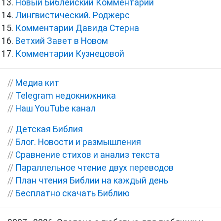
Новый Библейский Комментарий
Лингвистический. Роджерс
Комментарии Давида Стерна
Ветхий Завет в Новом
Комментарии Кузнецовой
//
Медиа кит
//
Telegram недокнижника
//
Наш YouTube канал
//
Детская Библия
//
Блог. Новости и размышления
//
Сравнение стихов и анализ текста
//
Параллельное чтение двух переводов
//
План чтения Библии на каждый день
//
Бесплатно скачать Библию