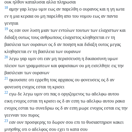
ουκ ηλθον καταλυσαι αλλα πληρωσαι
18
αμην γαρ λεγω υμιν εως αν παρελθη ο ουρανος και η γη ιωτα
εν η μια κεραια ου μη παρελθη απο του νομου εως αν παντα
γενηται
19
ος εαν ουν λυση μιαν των εντολων τουτων των ελαχιστων και
διδαξη ουτως τους ανθρωπους ελαχιστος κληθησεται εν τη
βασιλεια των ουρανων ος δ αν ποιηση και διδαξη ουτος μεγας
κληθησεται εν τη βασιλεια των ουρανων
20
λεγω γαρ υμιν οτι εαν μη περισσευση η δικαιοσυνη υμων
πλειον των γραμματεων και φαρισαιων ου μη εισελθητε εις την
βασιλειαν των ουρανων
21
ηκουσατε οτι ερρεθη τοις αρχαιοις ου φονευσεις ος δ αν
φονευση ενοχος εσται τη κρισει
22
εγω δε λεγω υμιν οτι πας ο οργιζομενος τω αδελφω αυτου
εικη ενοχος εσται τη κρισει ος δ αν ειπη τω αδελφω αυτου ρακα
ενοχος εσται τω συνεδριω ος δ αν ειπη μωρε ενοχος εσται εις την
γεενναν του πυρος
23
εαν ουν προσφερης το δωρον σου επι το θυσιαστηριον κακει
μνησθης οτι ο αδελφος σου εχει τι κατα σου