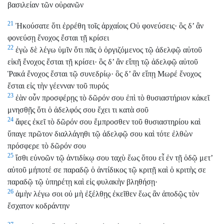
βασιλείαν τῶν οὐρανῶν
21
Ἠκούσατε ὅτι ἐρρέθη τοῖς ἀρχαίοις Οὐ φονεύσεις· ὃς δ’ ἂν
φονεύσῃ ἔνοχος ἔσται τῇ κρίσει
22
ἐγὼ δὲ λέγω ὑμῖν ὅτι πᾶς ὁ ὀργιζόμενος τῷ ἀδελφῷ αὐτοῦ
εἰκῆ ἔνοχος ἔσται τῇ κρίσει· ὃς δ’ ἂν εἴπῃ τῷ ἀδελφῷ αὐτοῦ
Ῥακά ἔνοχος ἔσται τῷ συνεδρίῳ· ὃς δ’ ἂν εἴπῃ Μωρέ ἔνοχος
ἔσται εἰς τὴν γέενναν τοῦ πυρός
23
ἐὰν οὖν προσφέρῃς τὸ δῶρόν σου ἐπὶ τὸ θυσιαστήριον κἀκεῖ
μνησθῇς ὅτι ὁ ἀδελφός σου ἔχει τι κατὰ σοῦ
24
ἄφες ἐκεῖ τὸ δῶρόν σου ἔμπροσθεν τοῦ θυσιαστηρίου καὶ
ὕπαγε πρῶτον διαλλάγηθι τῷ ἀδελφῷ σου καὶ τότε ἐλθὼν
πρόσφερε τὸ δῶρόν σου
25
ἴσθι εὐνοῶν τῷ ἀντιδίκῳ σου ταχὺ ἕως ὅτου εἶ ἐν τῇ ὁδῷ μετ’
αὐτοῦ μήποτέ σε παραδῷ ὁ ἀντίδικος τῷ κριτῇ καὶ ὁ κριτὴς σε
παραδῷ τῷ ὑπηρέτῃ καὶ εἰς φυλακὴν βληθήσῃ·
26
ἀμὴν λέγω σοι οὐ μὴ ἐξέλθῃς ἐκεῖθεν ἕως ἂν ἀποδῷς τὸν
ἔσχατον κοδράντην