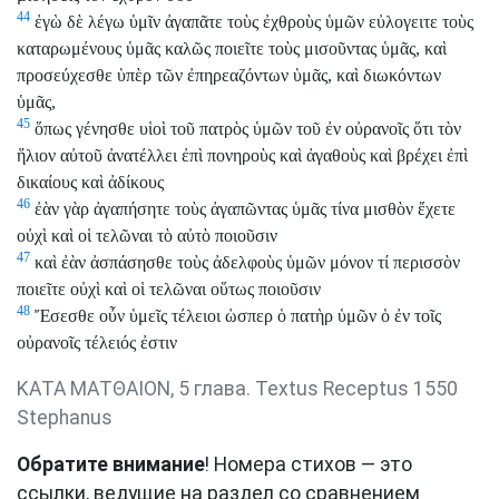
44
ἐγὼ δὲ λέγω ὑμῖν ἀγαπᾶτε τοὺς ἐχθροὺς ὑμῶν εὐλογειτε τοὺς
καταρωμένους ὑμᾶς καλῶς ποιεῖτε τοὺς μισοῦντας ὑμᾶς, καὶ
προσεύχεσθε ὑπὲρ τῶν ἐπηρεαζόντων ὑμᾶς, καὶ διωκόντων
ὑμᾶς,
45
ὅπως γένησθε υἱοὶ τοῦ πατρὸς ὑμῶν τοῦ ἐν οὐρανοῖς ὅτι τὸν
ἥλιον αὐτοῦ ἀνατέλλει ἐπὶ πονηροὺς καὶ ἀγαθοὺς καὶ βρέχει ἐπὶ
δικαίους καὶ ἀδίκους
46
ἐὰν γὰρ ἀγαπήσητε τοὺς ἀγαπῶντας ὑμᾶς τίνα μισθὸν ἔχετε
οὐχὶ καὶ οἱ τελῶναι τὸ αὐτὸ ποιοῦσιν
47
καὶ ἐὰν ἀσπάσησθε τοὺς ἀδελφοὺς ὑμῶν μόνον τί περισσὸν
ποιεῖτε οὐχὶ καὶ οἱ τελῶναι οὕτως ποιοῦσιν
48
Ἔσεσθε οὖν ὑμεῖς τέλειοι ὡσπερ ὁ πατὴρ ὑμῶν ὁ ἐν τοῖς
οὐρανοῖς τέλειός ἐστιν
ΚΑΤΑ ΜΑΤΘΑΙΟΝ, 5 глава. Textus Receptus 1550
Stephanus
Обратите внимание
! Номера стихов — это
ссылки, ведущие на раздел со сравнением