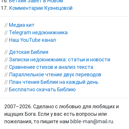
Ветхий Завет в Новом
Комментарии Кузнецовой
//
Медиа кит
//
Telegram недокнижника
//
Наш YouTube канал
//
Детская Библия
//
Записки недокнижника: статьи и новости
//
Сравнение стихов и анализ текста
//
Параллельное чтение двух переводов
//
План чтения Библии на каждый день
//
Бесплатно скачать Библию
2007–2026. Сделано с любовью для любящих и
ищущих Бога. Если у вас есть вопросы или
пожелания, то пишите нам
bible-man@mail.ru
.