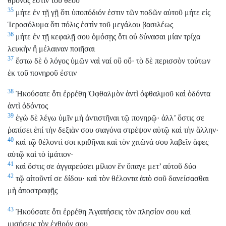
θρόνος ἐστὶν τοῦ θεοῦ
35
μήτε ἐν τῇ γῇ ὅτι ὑποπόδιόν ἐστιν τῶν ποδῶν αὐτοῦ μήτε εἰς
Ἱεροσόλυμα ὅτι πόλις ἐστὶν τοῦ μεγάλου βασιλέως
36
μήτε ἐν τῇ κεφαλῇ σου ὀμόσῃς ὅτι οὐ δύνασαι μίαν τρίχα
λευκὴν ἢ μέλαιναν ποιῆσαι
37
ἔστω δὲ ὁ λόγος ὑμῶν ναὶ ναί οὒ οὔ· τὸ δὲ περισσὸν τούτων
ἐκ τοῦ πονηροῦ ἐστιν
38
Ἠκούσατε ὅτι ἐρρέθη Ὀφθαλμὸν ἀντὶ ὀφθαλμοῦ καὶ ὀδόντα
ἀντὶ ὀδόντος
39
ἐγὼ δὲ λέγω ὑμῖν μὴ ἀντιστῆναι τῷ πονηρῷ· ἀλλ’ ὅστις σε
ῥαπίσει ἐπί τὴν δεξιὰν σου σιαγόνα στρέψον αὐτῷ καὶ τὴν ἄλλην·
40
καὶ τῷ θέλοντί σοι κριθῆναι καὶ τὸν χιτῶνά σου λαβεῖν ἄφες
αὐτῷ καὶ τὸ ἱμάτιον·
41
καὶ ὅστις σε ἀγγαρεύσει μίλιον ἕν ὕπαγε μετ’ αὐτοῦ δύο
42
τῷ αἰτοῦντί σε δίδου· καὶ τὸν θέλοντα ἀπὸ σοῦ δανείσασθαι
μὴ ἀποστραφῇς
43
Ἠκούσατε ὅτι ἐρρέθη Ἀγαπήσεις τὸν πλησίον σου καὶ
μισήσεις τὸν ἐχθρόν σου