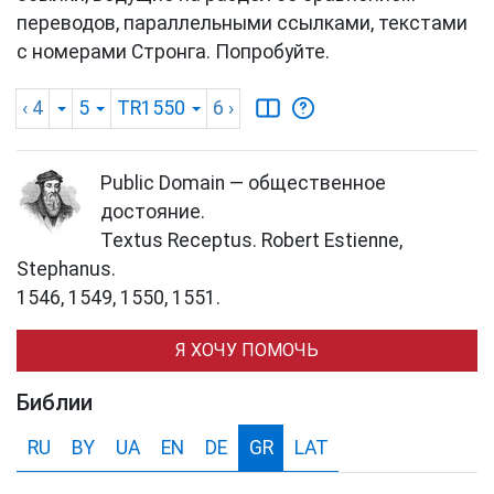
переводов, параллельными ссылками, текстами
с номерами Стронга. Попробуйте.
‹ 4
5
TR1550
6
›
Public Domain — общественное
достояние.
Textus Receptus. Robert Estienne,
Stephanus.
1546, 1549, 1550, 1551.
Я ХОЧУ ПОМОЧЬ
Библии
RU
BY
UA
EN
DE
GR
LAT