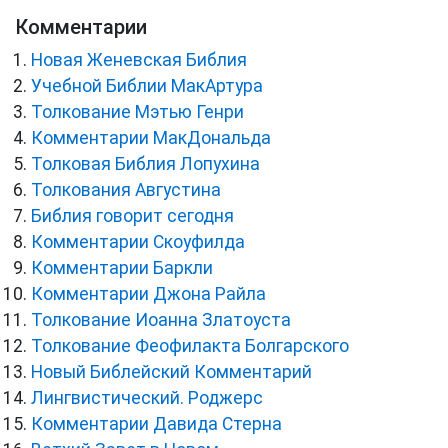
Комментарии
Новая Женевская Библия
Учебной Библии МакАртура
Толкование Мэтью Генри
Комментарии МакДональда
Толковая Библия Лопухина
Толкования Августина
Библия говорит сегодня
Комментарии Скоуфилда
Комментарии Баркли
Комментарии Джона Райла
Толкование Иоанна Златоуста
Толкование Феофилакта Болгарского
Новый Библейский Комментарий
Лингвистический. Роджерс
Комментарии Давида Стерна