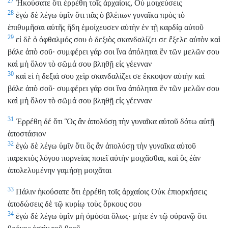
27
Ἠκούσατε ὅτι ἐρρέθη τοῖς ἀρχαίοις, Οὐ μοιχεύσεις
28
ἐγὼ δὲ λέγω ὑμῖν ὅτι πᾶς ὁ βλέπων γυναῖκα πρὸς τὸ
ἐπιθυμῆσαι αὐτῆς ἤδη ἐμοίχευσεν αὐτὴν ἐν τῇ καρδίᾳ αὐτοῦ
29
εἰ δὲ ὁ ὀφθαλμός σου ὁ δεξιὸς σκανδαλίζει σε ἔξελε αὐτὸν καὶ
βάλε ἀπὸ σοῦ· συμφέρει γάρ σοι ἵνα ἀπόληται ἓν τῶν μελῶν σου
καὶ μὴ ὅλον τὸ σῶμά σου βληθῇ εἰς γέενναν
30
καὶ εἰ ἡ δεξιά σου χεὶρ σκανδαλίζει σε ἔκκοψον αὐτὴν καὶ
βάλε ἀπὸ σοῦ· συμφέρει γάρ σοι ἵνα ἀπόληται ἓν τῶν μελῶν σου
καὶ μὴ ὅλον τὸ σῶμά σου βληθῇ εἰς γέενναν
31
Ἐρρέθη δέ ὅτι Ὃς ἂν ἀπολύσῃ τὴν γυναῖκα αὐτοῦ δότω αὐτῇ
ἀποστάσιον
32
ἐγὼ δὲ λέγω ὑμῖν ὅτι ὃς ἂν ἀπολύσῃ τὴν γυναῖκα αὐτοῦ
παρεκτὸς λόγου πορνείας ποιεῖ αὐτὴν μοιχᾶσθαι, καὶ ὃς ἐὰν
ἀπολελυμένην γαμήσῃ μοιχᾶται
33
Πάλιν ἠκούσατε ὅτι ἐρρέθη τοῖς ἀρχαίοις Οὐκ ἐπιορκήσεις
ἀποδώσεις δὲ τῷ κυρίῳ τοὺς ὅρκους σου
34
ἐγὼ δὲ λέγω ὑμῖν μὴ ὀμόσαι ὅλως· μήτε ἐν τῷ οὐρανῷ ὅτι