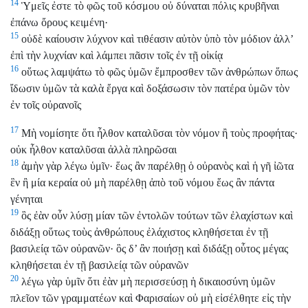
14
Ὑμεῖς ἐστε τὸ φῶς τοῦ κόσμου οὐ δύναται πόλις κρυβῆναι
ἐπάνω ὄρους κειμένη·
15
οὐδὲ καίουσιν λύχνον καὶ τιθέασιν αὐτὸν ὑπὸ τὸν μόδιον ἀλλ’
ἐπὶ τὴν λυχνίαν καὶ λάμπει πᾶσιν τοῖς ἐν τῇ οἰκίᾳ
16
οὕτως λαμψάτω τὸ φῶς ὑμῶν ἔμπροσθεν τῶν ἀνθρώπων ὅπως
ἴδωσιν ὑμῶν τὰ καλὰ ἔργα καὶ δοξάσωσιν τὸν πατέρα ὑμῶν τὸν
ἐν τοῖς οὐρανοῖς
17
Μὴ νομίσητε ὅτι ἦλθον καταλῦσαι τὸν νόμον ἢ τοὺς προφήτας·
οὐκ ἦλθον καταλῦσαι ἀλλὰ πληρῶσαι
18
ἀμὴν γὰρ λέγω ὑμῖν· ἕως ἂν παρέλθῃ ὁ οὐρανὸς καὶ ἡ γῆ ἰῶτα
ἓν ἢ μία κεραία οὐ μὴ παρέλθῃ ἀπὸ τοῦ νόμου ἕως ἂν πάντα
γένηται
19
ὃς ἐὰν οὖν λύσῃ μίαν τῶν ἐντολῶν τούτων τῶν ἐλαχίστων καὶ
διδάξῃ οὕτως τοὺς ἀνθρώπους ἐλάχιστος κληθήσεται ἐν τῇ
βασιλείᾳ τῶν οὐρανῶν· ὃς δ’ ἂν ποιήσῃ καὶ διδάξῃ οὗτος μέγας
κληθήσεται ἐν τῇ βασιλείᾳ τῶν οὐρανῶν
20
λέγω γὰρ ὑμῖν ὅτι ἐὰν μὴ περισσεύσῃ ἡ δικαιοσύνη ὑμῶν
πλεῖον τῶν γραμματέων καὶ Φαρισαίων οὐ μὴ εἰσέλθητε εἰς τὴν