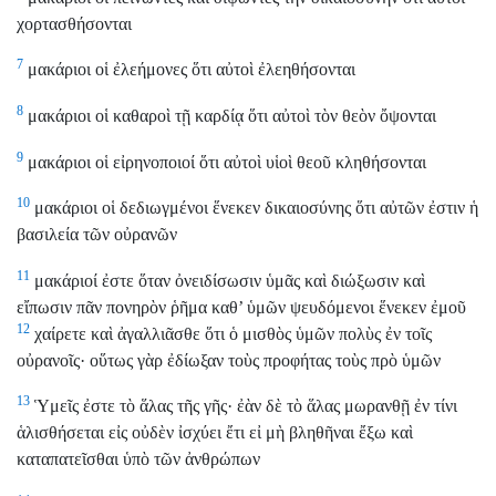
χορτασθήσονται
7
μακάριοι οἱ ἐλεήμονες ὅτι αὐτοὶ ἐλεηθήσονται
8
μακάριοι οἱ καθαροὶ τῇ καρδίᾳ ὅτι αὐτοὶ τὸν θεὸν ὄψονται
9
μακάριοι οἱ εἰρηνοποιοί ὅτι αὐτοὶ υἱοὶ θεοῦ κληθήσονται
10
μακάριοι οἱ δεδιωγμένοι ἕνεκεν δικαιοσύνης ὅτι αὐτῶν ἐστιν ἡ
βασιλεία τῶν οὐρανῶν
11
μακάριοί ἐστε ὅταν ὀνειδίσωσιν ὑμᾶς καὶ διώξωσιν καὶ
εἴπωσιν πᾶν πονηρὸν ῥῆμα καθ’ ὑμῶν ψευδόμενοι ἕνεκεν ἐμοῦ
12
χαίρετε καὶ ἀγαλλιᾶσθε ὅτι ὁ μισθὸς ὑμῶν πολὺς ἐν τοῖς
οὐρανοῖς· οὕτως γὰρ ἐδίωξαν τοὺς προφήτας τοὺς πρὸ ὑμῶν
13
Ὑμεῖς ἐστε τὸ ἅλας τῆς γῆς· ἐὰν δὲ τὸ ἅλας μωρανθῇ ἐν τίνι
ἁλισθήσεται εἰς οὐδὲν ἰσχύει ἔτι εἰ μὴ βληθῆναι ἔξω καὶ
καταπατεῖσθαι ὑπὸ τῶν ἀνθρώπων