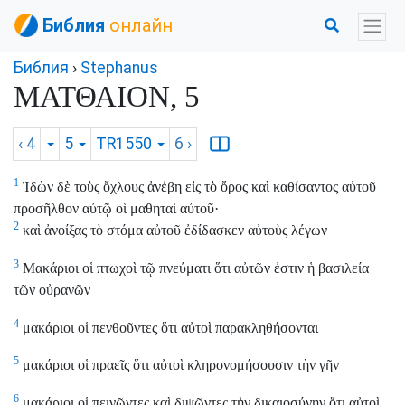
Библия
онлайн
Библия
›
Stephanus
ΜΑΤΘΑΙΟΝ, 5
‹ 4
5
TR1550
6
›
1
Ἰδὼν δὲ τοὺς ὄχλους ἀνέβη εἰς τὸ ὄρος καὶ καθίσαντος αὐτοῦ
προσῆλθον αὐτῷ οἱ μαθηταὶ αὐτοῦ·
2
καὶ ἀνοίξας τὸ στόμα αὐτοῦ ἐδίδασκεν αὐτοὺς λέγων
3
Μακάριοι οἱ πτωχοὶ τῷ πνεύματι ὅτι αὐτῶν ἐστιν ἡ βασιλεία
τῶν οὐρανῶν
4
μακάριοι οἱ πενθοῦντες ὅτι αὐτοὶ παρακληθήσονται
5
μακάριοι οἱ πραεῖς ὅτι αὐτοὶ κληρονομήσουσιν τὴν γῆν
6
μακάριοι οἱ πεινῶντες καὶ διψῶντες τὴν δικαιοσύνην ὅτι αὐτοὶ