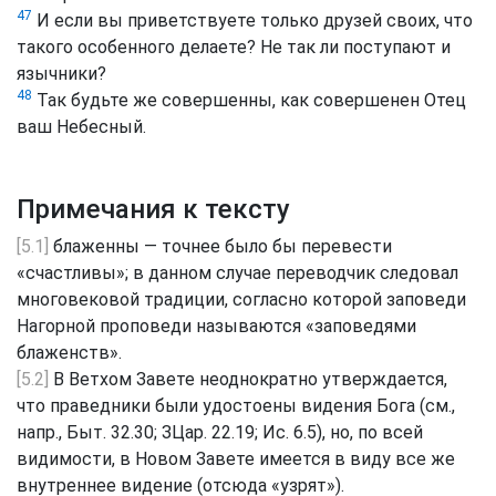
47
И если вы приветствуете только друзей своих, что
такого особенного делаете? Не так ли поступают и
язычники?
48
Так будьте же совершенны, как совершенен Отец
ваш Небесный.
Примечания к тексту
[5.1]
блаженны — точнее было бы перевести
«счастливы»; в данном случае переводчик следовал
многовековой традиции, согласно которой заповеди
Нагорной проповеди называются «заповедями
блаженств».
[5.2]
В Ветхом Завете неоднократно утверждается,
что праведники были удостоены видения Бога (см.,
напр., Быт. 32.30; ЗЦар. 22.19; Ис. 6.5), но, по всей
видимости, в Новом Завете имеется в виду все же
внутреннее видение (отсюда «узрят»).