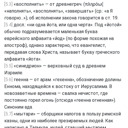
[5.3]
«восполнить» — от древнегреч. (πληρόω(:
«наполнять», «восполнять», «завершать» (ср.: «а Я
говорю...»); об исполнении закона говорится в ст. 19.
[5.4]
досл.: «ни одна йота, или одна черта». Под «йотой»
обычно подразумевается маленькая буква
еврейского алфавита «йод» (по форме похожая на
апостроф), однако характерно, что евангелист,
передавая слова Христа, называет букву греческого
алфавита «йота».
[5.5]
«синедрион» — верховный суд в древнем
Израиле.
[5.6]
геенна — от арам. «гехенна», обозначение долины
Еннома, находящейся к востоку от Иерусалима. В
новозаветные времена — свалка нечистот, где
постоянно горел огонь (отсюда «геенна огненная»).
Синоним ада.
[5.7]
«мытари» — сборщики налогов в пользу римской
казны, одни из наиболее презираемых людей. Как
написано в Талмуде, иудей, ставший мытарем,