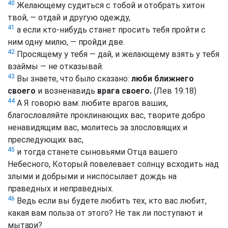
40
Желающему судиться с тобой и отобрать хитон
твой, — отдай и другую одежду,
41
а если кто-нибудь станет просить тебя пройти с
ним одну милю, — пройди две.
42
Просящему у тебя — дай, и желающему взять у тебя
взаймы — не отказывай.
43
Вы знаете, что было сказано:
люби ближнего
своего
и возненавидь
врага своего.
(Лев 19:18)
44
А Я говорю вам: любите врагов ваших,
благословляйте проклинающих вас, творите добро
ненавидящим вас, молитесь за злословящих и
преследующих вас,
45
и тогда станете сыновьями Отца вашего
Небесного, Который повелевает солнцу всходить над
злыми и добрыми и ниспосылает дождь на
праведных и неправедных.
46
Ведь если вы будете любить тех, кто вас любит,
какая вам польза от этого? Не так ли поступают и
мытари?