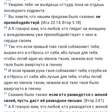
26
Уверяю тебя: не выйдешь оттуда, пока не отдашь
последнего кодранта.
27
Вы знаете, что нашим предкам было сказано:
не
прелюбодействуй
. (Исх 20:14; Втор 5:18)
28
А Я говорю вам, что любой, кто глядит на женщину
с вожделением, уже прелюбодействует с нею в
сердце своем.
29
Так что если правый глаз твой соблазняет тебя,
вырви его и отбрось от себя, ибо лучше для тебя,
чтобы погиб один из членов твоих, нежели всё тело
твоё было ввергнуто в геенну.
30
И если правая рука твоя соблазняет тебя, отруби её
и отбрось от себя, ибо лучше для тебя, чтобы погиб
один из членов твоих, нежели всё тело твоё было
ввергнуто в геенну.
31
Сказано было также:
если кто разведется с женой
своей, пусть даст ей разводное письмо
. (Втор 24:1)
32
А Я говорю вам, что любой, кто разводится с женой