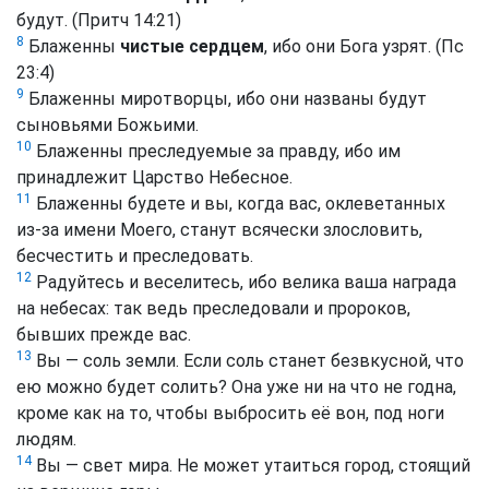
будут. (Притч 14:21)
8
Блаженны
чистые сердцем
, ибо они Бога узрят.
(Пс
23:4)
9
Блаженны миротворцы, ибо они названы будут
сыновьями Божьими.
10
Блаженны преследуемые за правду, ибо им
принадлежит Царство Небесное.
11
Блаженны будете и вы, когда вас, оклеветанных
из-за имени Моего, станут всячески злословить,
бесчестить и преследовать.
12
Радуйтесь и веселитесь, ибо велика ваша награда
на небесах: так ведь преследовали и пророков,
бывших прежде вас.
13
Вы — соль земли. Если соль станет безвкусной, что
ею можно будет солить? Она уже ни на что не годна,
кроме как на то, чтобы выбросить её вон, под ноги
людям.
14
Вы — свет мира. Не может утаиться город, стоящий