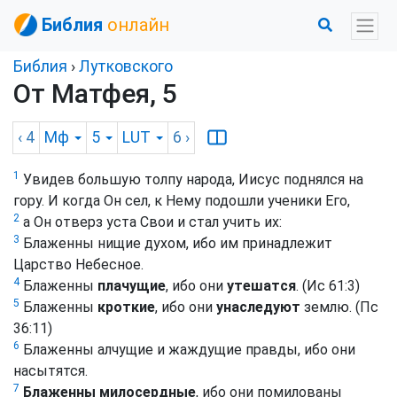
Библия
онлайн
Библия
›
Лутковского
От Матфея, 5
‹ 4
Мф
5
LUT
6
›
1
Увидев большую толпу народа, Иисус поднялся на
гору. И когда Он сел, к Нему подошли ученики Его,
2
а Он отверз уста Свои и стал учить их:
3
Блаженны
нищие духом, ибо им принадлежит
Царство Небесное.
4
Блаженны
плачущие
, ибо они
утешатся
. (Ис 61:3)
5
Блаженны
кроткие
, ибо они
унаследуют
землю. (Пс
36:11)
6
Блаженны алчущие и жаждущие правды, ибо они
насытятся.
7
Блаженны милосердные
, ибо они помилованы