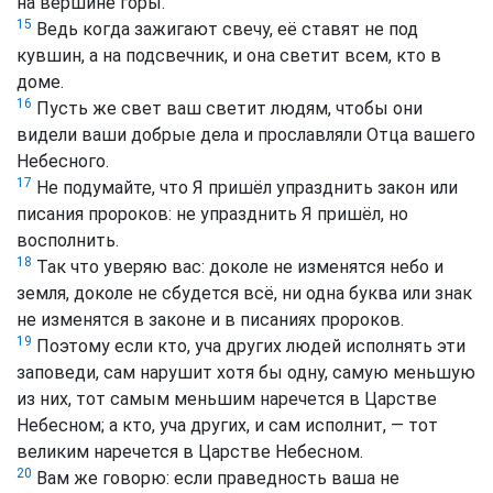
на вершине горы.
15
Ведь когда зажигают свечу, её ставят не под
кувшин, а на подсвечник, и она светит всем, кто в
доме.
16
Пусть же свет ваш светит людям, чтобы они
видели ваши добрые дела и прославляли Отца вашего
Небесного.
17
Не подумайте, что Я пришёл упразднить закон или
писания пророков: не упразднить Я пришёл, но
восполнить.
18
Так что уверяю вас: доколе не изменятся небо и
земля, доколе не сбудется всё, ни одна буква или знак
не изменятся в законе и в писаниях пророков.
19
Поэтому если кто, уча других людей исполнять эти
заповеди, сам нарушит хотя бы одну, самую меньшую
из них, тот самым меньшим наречется в Царстве
Небесном; а кто, уча других, и сам исполнит, — тот
великим наречется в Царстве Небесном.
20
Вам же говорю: если праведность ваша не