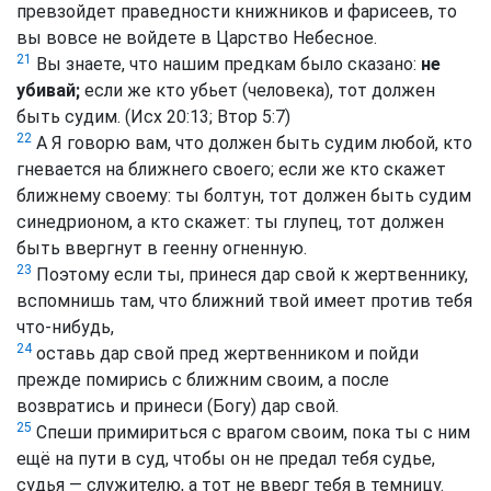
превзойдет праведности книжников и фарисеев, то
вы вовсе не войдете в Царство Небесное.
21
Вы знаете, что нашим предкам было сказано:
не
убивай;
если же кто убьет (человека), тот должен
быть судим. (Исх 20:13; Втор 5:7)
22
А Я говорю вам, что должен быть судим любой, кто
гневается на ближнего своего; если же кто скажет
ближнему своему: ты болтун, тот должен быть судим
синедрионом,
а кто скажет: ты глупец, тот должен
быть ввергнут в геенну
огненную.
23
Поэтому если ты, принеся дар свой к жертвеннику,
вспомнишь там, что ближний твой имеет против тебя
что-нибудь,
24
оставь дар свой пред жертвенником и пойди
прежде помирись с ближним своим, а после
возвратись и принеси (Богу) дар свой.
25
Спеши примириться с врагом своим, пока ты с ним
ещё на пути в суд, чтобы он не предал тебя судье,
судья — служителю, а тот не вверг тебя в темницу.