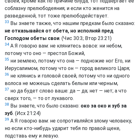
своей, кроме как по причине блуда, тот подвергает её
соблазну прелюбодеяния; и если кто женится на
разведенной, тот тоже прелюбодействует.
33
Вы знаете также, что нашим предкам было сказано:
не отказывайся от обета, но исполняй пред
Господом обеты свои
. (Чис 30:3; Втор 23:21)
34
А Я говорю вам: не клянитесь вовсе: ни небом,
потому что оно — престол Божий,
35
ни землею, потому что она — подножие ног Его, ни
Иерусалимом, потому что он — город великого Царя;
36
не клянись и головой своей, потому что ни одного
волоса не можешь сделать белым или черным,
37
но да будет слово ваше: да — да; нет — нет; а что
сверх того, — то от лукавого.
38
Вы знаете, что было сказано:
око за око и зуб
за
зуб
. (Исх 21:24)
39
А Я говорю вам: не сопротивляйся злому человеку,
но если кто-нибудь ударит тебя по правой щеке,
подставь ему и левую.