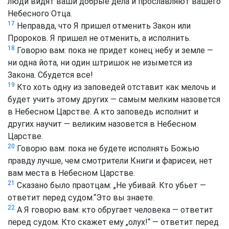
люди видят ваши добрые дела и прославляют вашего
Небесного Отца.
17
Неправда, что Я пришел отменить Закон или
Пророков. Я пришел не отменить, а исполнить.
18
Говорю вам: пока не придет конец небу и земле —
ни одна йота, ни один штришок не изымется из
Закона. Сбудется все!
19
Кто хоть одну из заповедей отставит как мелочь и
будет учить этому других — самым мелким назовется
в Небесном Царстве. А кто заповедь исполнит и
других научит — великим назовется в Небесном
Царстве.
20
Говорю вам: пока не будете исполнять Божью
правду лучше, чем смотрители Книги и фарисеи, нет
вам места в Небесном Царстве.
21
Сказано было праотцам: „Не убивай. Кто убьет —
ответит перед судом.“Это вы знаете.
22
А Я говорю вам: кто обругает человека — ответит
перед судом. Кто скажет ему „олух!“ — ответит перед