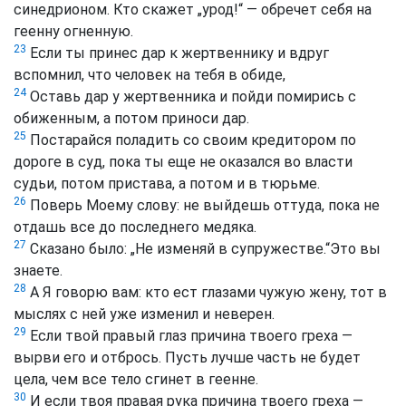
синедрионом. Кто скажет „урод!“ — обречет себя на
геенну огненную.
23
Если ты принес дар к жертвеннику и вдруг
вспомнил, что человек на тебя в обиде,
24
Оставь дар у жертвенника и пойди помирись с
обиженным, а потом приноси дар.
25
Постарайся поладить со своим кредитором по
дороге в суд, пока ты еще не оказался во власти
судьи, потом пристава, а потом и в тюрьме.
26
Поверь Моему слову: не выйдешь оттуда, пока не
отдашь все до последнего медяка.
27
Сказано было: „Не изменяй в супружестве.“Это вы
знаете.
28
А Я говорю вам: кто ест глазами чужую жену, тот в
мыслях с ней уже изменил и неверен.
29
Если твой правый глаз причина твоего греха —
вырви его и отбрось. Пусть лучше часть не будет
цела, чем все тело сгинет в геенне.
30
И если твоя правая рука причина твоего греха —