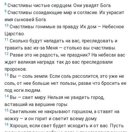
8
Счастливы чистые сердцем. Они увидят Бога.
9
Счастливы созидающие мир и согласие. Их украсит
имя сыновей Бога.
10
Счастливы гонимые за правду. Их дом — Небесное
Царство.
11
Сколько будут нападать на вас, преследовать и
травить вас из-за Меня — столько вы счастливы.
12
Разве это не радость, не праздник? На небесах вас
ждет великая награда: так до вас преследовали
пророков.
13
Вы — соль земли. Если соль рассолится, это уже не
соль, от нее больше нет пользы, разве что бросить ее
под ноги людям.
14
Вы — свет миру. Нельзя не увидеть город,
вставший на вершине горы.
15
Светильник не накрывают горшком, а ставят на
ножку — и он горит и светит всему дому.
16
Хорошо, если свет будет исходить и от вас. Пусть