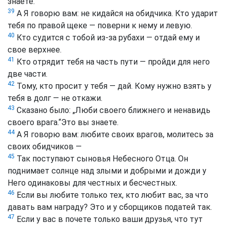
знаете.
39
А Я говорю вам: не кидайся на обидчика. Кто ударит
тебя по правой щеке — поверни к нему и левую.
40
Кто судится с тобой из-за рубахи — отдай ему и
свое верхнее.
41
Кто отрядит тебя на часть пути — пройди для него
две части.
42
Тому, кто просит у тебя — дай. Кому нужно взять у
тебя в долг — не откажи.
43
Сказано было: „Люби своего ближнего и ненавидь
своего врага.“Это вы знаете.
44
А Я говорю вам: любите своих врагов, молитесь за
своих обидчиков —
45
Так поступают сыновья Небесного Отца. Он
поднимает солнце над злыми и добрыми и дожди у
Него одинаковы для честных и бесчестных.
46
Если вы любите только тех, кто любит вас, за что
давать вам награду? Это и у сборщиков податей так.
47
Если у вас в почете только ваши друзья, что тут