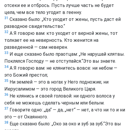
отсеки ее и отбрось. Пусть лучше часть не будет
цела, чем все тело угодит в геенну.
31
Сказано было: „Кто уходит от жены, пусть даст ей
разводное свидетельство.“
32
А Я говорю вам: кто уходит от верной жены, тот
толкает ее на неверность. Кто женится на
разведенной — сам неверен.
33
И еще сказано было праотцам: „Не нарушай клятвы.
Поклялся Господу — не отступайся.“Это вы знаете.
34
А Я говорю вам: не клянитесь вовсе: ни небом —
это Божий престол;
35
Ни землей — это в ногах у Него подножие; ни
Иерусалимом — это город Великого Царя.
36
Не клянись и своей головой: ни одного волоса у
себя не можешь сделать черным или белым.
37
Говорите одно: „да“ — да, „нет“ — нет, а что ни то и ни
это — от Окаянного.
38
Еще сказано было: „Око за око и зуб за зуб.“Это вы