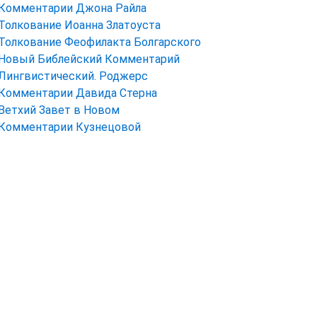
Комментарии Джона Райла
Толкование Иоанна Златоуста
Толкование Феофилакта Болгарского
Новый Библейский Комментарий
Лингвистический. Роджерс
Комментарии Давида Стерна
Ветхий Завет в Новом
Комментарии Кузнецовой