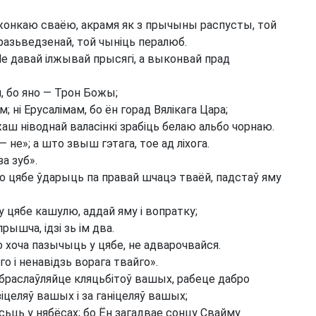
 жонкаю сваёю, акрамя як з прычыны распусты, той
 разьведзенай, той чыніць пералюб.
Не давай ілжывай прысягі, а выконвай прад
м, бо яно — Трон Божы;
 ні Ерусалімам, бо ён горад Вялікага Цара;
аш ніводнай валасінкі зрабіць белаю альбо чорнаю.
— не»; а што звыш гэтага, тое ад ліхога.
за зуб».
хто цябе ўдарыць па правай шчацэ тваёй, падстаў яму
ь у цябе кашулю, аддай яму і вопратку;
прышча, ідзі зь ім два.
хто хоча пазычыць у цябе, не адварочвайся.
го і ненавідзь ворага твайго».
браслаўляйце кляцьбітоў вашых, рабеце дабро
целяў вашых і за ганіцеляў вашых;
ёсьць у нябёсах; бо Ён загадвае сонцу Свайму