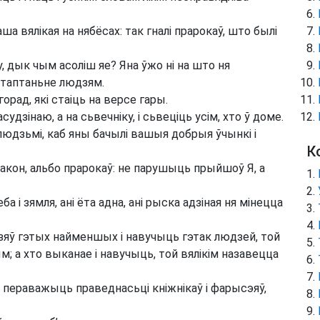
ша вялікая на нябёсах: так гналі прарокаў, што былі
у, дык чым асоліш яе? Яна ўжо ні на што ня
патаптаньне людзям.
рад, які стаіць на версе гары.
удзінаю, а на сьвечніку, і сьвеціць усім, хто ў доме.
людзьмі, каб яны бачылі вашыя добрыя ўчынкі і
К
кон, альбо прарокаў: не парушыць прыйшоў Я, а
а і зямля, ані ёта адна, ані рыска адзіная ня мінецца
яў гэтых найменшых і навучыць гэтак людзей, той
 а хто выканае і навучыць, той вялікім назавецца
 пераважыць праведнасьці кніжнікаў і фарысэяў,