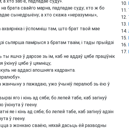
 а хто заб’е, падпадае суду».
на брата свайго марна, падпадае суду; хто ж бо
адае сынедрыёну; а хто скажа «неразумны»,
ахвярніка і ўспомніш там, што брат твой мае
ідзі сьпярша памірыся з братам тваім, і тады прыйдзі
 ты яшчэ ў дарозе зь ім, каб не аддаў цябе праціўнік
ня ўкінуў цябе ў цямніцу;
куль не аддасі апошняга кадранта.
пералюбу».
а жанчыну з пажадаю, ужо ўчыніў пералюб зь ёю ў
рві яго і кінь ад сябе; бо лепей табе, каб загінуў
о ўкінута ў геену.
ні яе і кінь ад сябе; бо лепей табе, каб загінуў адзін
ута ў геену.
зецца з жонкаю сваёю, няхай дасьць ёй разводны