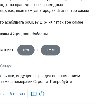
 дождж на праведных і няправедных.
яць вас, якая вам узнагарода? Ці ж ня тое самае
то асаблівага робіце? Ці ж ня гэтак тое самае
аналы Айцец ваш Нябесны.
 нажмите:
+
Ctrl
Enter
 Сёмухі
 ссылки, ведущие на раздел со сравнением
тами с номерами Стронга. Попробуйте.
і
6
глава
›