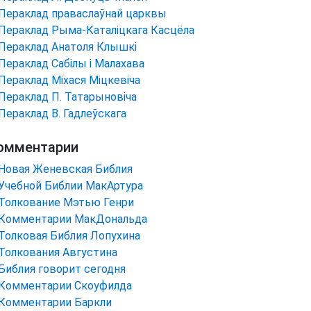
Пераклад праваслаўнай царквы
Пераклад Рыма-Каталіцкага Касцёла
Пераклад Анатоля Клышкi
Пераклад Сабілы і Малахава
Пераклад Міхася Міцкевіча
Пераклад П. Татарыновіча
Пераклад В. Гадлеўскага
омментарии
Новая Женевская Библия
Учебной Библии МакАртура
Толкование Мэтью Генри
Комментарии МакДональда
Толковая Библия Лопухина
Толкования Августина
Библия говорит сегодня
Комментарии Скоуфилда
Комментарии Баркли