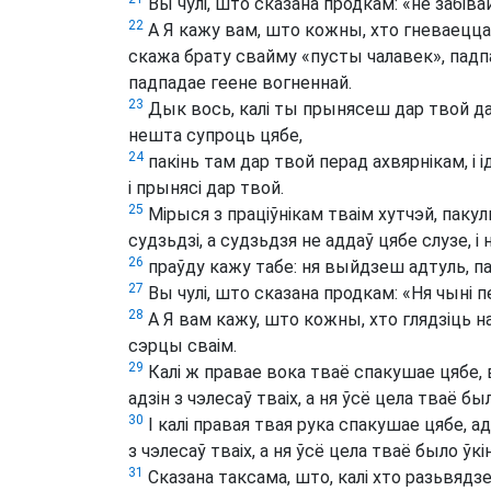
Вы чулі, што сказана продкам: «не забівай;
22
А Я кажу вам, што кожны, хто гневаецца 
скажа брату свайму «пусты чалавек», падп
падпадае геене вогненнай.
23
Дык вось, калі ты прынясеш дар твой да 
нешта супроць цябе,
24
пакінь там дар твой перад ахвярнікам, і 
і прынясі дар твой.
25
Мірыся з праціўнікам тваім хутчэй, пакуль
судзьдзі, а судзьдзя не аддаў цябе слузе, і 
26
праўду кажу табе: ня выйдзеш адтуль, па
27
Вы чулі, што сказана продкам: «Ня чыні 
28
А Я вам кажу, што кожны, хто глядзіць н
сэрцы сваім.
29
Калі ж правае вока тваё спакушае цябе, вы
адзін з чэлесаў тваіх, а ня ўсё цела тваё был
30
І калі правая твая рука спакушае цябе, адат
з чэлесаў тваіх, а ня ўсё цела тваё было ўкін
31
Сказана таксама, што, калі хто разьвяд