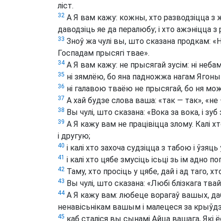
ліст.
32
А Я вам кажу: кожны, хто разводзіцца з
даводзіць яе да пералюбу; і хто ажэніцца з
33
Зноў жа чулі вы, што сказана продкам: «
Госпадам прысягі твае».
34
А Я вам кажу: не прысягай зусім: ні неба
35
ні зямлёю, бо яна падножжа нагам Ягоным;
36
ні галавою тваёю не прысягай, бо ня мож
37
А хай будзе слова ваша: «так — так», «не 
38
Вы чулі, што сказана: «Вока за вока, і зуб 
39
А Я кажу вам не працівіцца злому. Калі 
і другую;
40
і калі хто захоча судзіцца з табою і ўзяц
41
і калі хто цябе змусіць ісьці зь ім адно по
42
Таму, хто просіць у цябе, дай і ад таго, 
43
Вы чулі, што сказана: «Любі блізкага твай
44
А Я кажу вам: любеце ворагаў вашых, да
ненавісьнікам вашым і малецеся за крыўдзі
45
каб сталіся вы сынамі Айца вашага, Які 