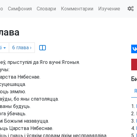
ио
Симфония
Словари
Комментарии
Изучение
лава
і
6
глава
›
ў, прыступілі да Яго вучні Ягоныя.
учы:
Царства Нябеснае.
Б
суцешацца.
юць зямлю.
аўды, бо яны спатоляцца.
ваны будуць.
га ўбачаць.
і Божымі назавуцца.
сьць Царства Нябеснае.
ь і гнаць і ўсякім словам ліхім несправядліва