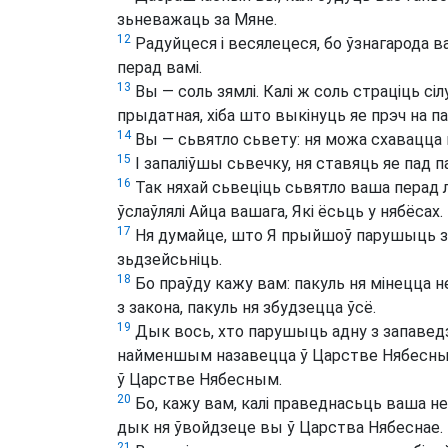
зьневажаць за Мяне.
12
Радуйцеся і весялецеся, бо ўзнагарода ва
перад вамі.
13
Вы — соль зямлі. Калі ж соль страціць сіл
прыдатная, хіба што выкінуць яе прэч на 
14
Вы — сьвятло сьвету: ня можа схавацца го
15
І запаліўшы сьвечку, ня ставяць яе пад пас
16
Так няхай сьвеціць сьвятло ваша перад 
ўслаўлялі Айца вашага, Які ёсьць у нябёсах.
17
Ня думайце, што Я прыйшоў парушыць за
зьдзейсьніць.
18
Бо праўду кажу вам: пакуль ня мінецца неб
з закона, пакуль ня збудзецца ўсё.
19
Дык вось, хто парушыць адну з запаведз
найменшым назавецца ў Царстве Нябесным;
ў Царстве Нябесным.
20
Бо, кажу вам, калі праведнасьць ваша не
дык ня ўвойдзеце вы ў Царства Нябеснае.
21