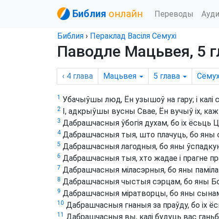
Библия
онлайн
Переводы
Ауд
Библия
›
Пераклад Васіля Сёмухі
Паводле Мацьвея, 5 г
‹ 4
глава
Мацьвея
5
глава
Сёмух
1
Убачыўшы люд, Ён узышоў на гару; і калі се
2
І, адкрыўшы вусны Свае, Ён вучыў іх, каж
3
Дабрашчасныя ўбогія духам, бо іх ёсьць 
4
Дабрашчасныя тыя, што плачуць, бо яны 
5
Дабрашчасныя лагодныя, бо яны ўспадку
6
Дабрашчасныя тыя, хто жадае і прагне пр
7
Дабрашчасныя міласэрныя, бо яны паміла
8
Дабрашчасныя чыстыя сэрцам, бо яны Бо
9
Дабрашчасныя міратворцы, бо яны сынам
10
Дабрашчасныя гнаныя за праўду, бо іх ё
11
Дабрашчасныя вы, калі будуць вас ганьбіц