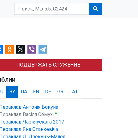
ПОДДЕРЖАТЬ СЛУЖЕНИЕ
иблии
RU
BY
UA
EN
DE
GR
LAT
Пераклад Антонія Бокуна
●
Пераклад Васіля Сёмухі
Пераклад Чарняўскага 2017
Пераклад Яна Станкевіча
Пераклад Л. Дзекуць-Малея