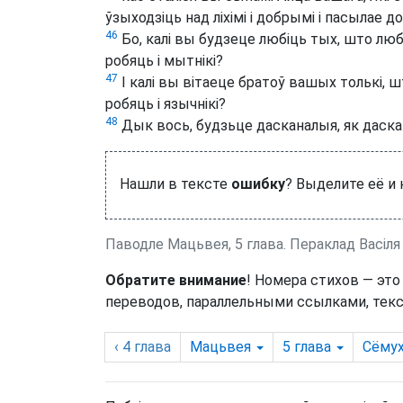
ўзыходзіць над ліхімі і добрымі і пасылае
46
Бо, калі вы будзеце любіць тых, што люб
робяць і мытнікі?
47
І калі вы вітаеце братоў вашых толькі, ш
робяць і язычнікі?
48
Дык вось, будзьце дасканалыя, як даск
Нашли в тексте
ошибку
? Выделите её и
Паводле Мацьвея, 5 глава. Пераклад Васіля
Обратите внимание
! Номера стихов — это
переводов, параллельными ссылками, текс
‹ 4
глава
Мацьвея
5
глава
Сёмух