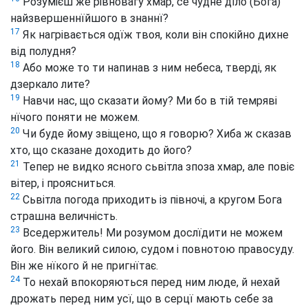
Розумієш же рівновагу хмар, се чудне дїло (Бога)
найзвершеннїйшого в знаннї?
17
Як нагрівається одїж твоя, коли він спокійно дихне
від полудня?
18
Або може то ти напинав з ним небеса, тверді, як
дзеркало лите?
19
Навчи нас, що сказати йому? Ми бо в тій темряві
нїчого поняти не можем.
20
Чи буде йому звіщено, що я говорю? Хиба ж сказав
хто, що сказане доходить до його?
21
Тепер не видко ясного сьвітла зпоза хмар, але повіє
вітер, і проясниться.
22
Сьвітла погода приходить із півночі, а кругом Бога
страшна величність.
23
Вседержитель! Ми розумом дослїдити не можем
його. Він великий силою, судом і повнотою правосуду.
Він же нїкого й не пригнїтає.
24
То нехай впокоряються перед ним люде, й нехай
дрожать перед ним усї, що в серцї мають себе за