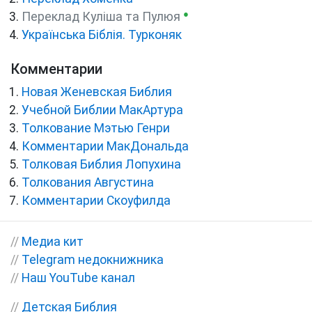
●
Переклад Куліша та Пулюя
Українська Біблія. Турконяк
Комментарии
Новая Женевская Библия
Учебной Библии МакАртура
Толкование Мэтью Генри
Комментарии МакДональда
Толковая Библия Лопухина
Толкования Августина
Комментарии Скоуфилда
//
Медиа кит
//
Telegram недокнижника
//
Наш YouTube канал
//
Детская Библия