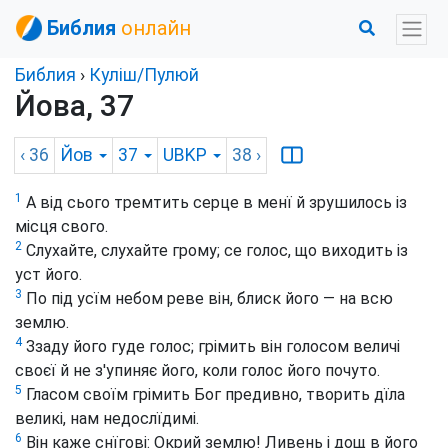
Библия
онлайн
Библия
›
Куліш/Пулюй
Йова, 37
‹ 36
Йов
37
UBKP
38
›
1
А від сього тремтить серце в менї й зрушилось із
місця свого.
2
Слухайте, слухайте грому; се голос, що виходить із
уст його.
3
По під усїм небом реве він, блиск його — на всю
землю.
4
Ззаду його гуде голос; грімить він голосом величі
своєї й не з'упиняє його, коли голос його почуто.
5
Гласом своїм грімить Бог предивно, творить дїла
великі, нам недослїдимі.
6
Він каже снїгові: Окрий землю! Ливень і дощ в його