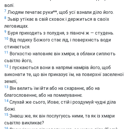
волї.
7
Людям печатає руки**, щоб усї взнали дїло його.
8
Зьвір утїкає в свій сховок і держиться в своїх
леговищах.
9
Буря приходить з полудня, з півночі ж — студень.
10
Від подиху Божого стає лід, і поверхність води
стинається.
11
Вогкостю наповняє він хмяри, а облаки сиплють
сьвітло його,
12
І пускаються вони в напрямі намірів його, щоб
виконати те, що він приказує їм, на поверхнї заселеної
землї,
13
Він велить їм ійти або на скараннє, або на
благословеннє, або на помилуваннє.
14
Слухай же сього, Иове; стій і роздумуй чудні дїла
Божі.
15
Знаєш же, як він послугуєсь ними, та як із хмари
сьвітло викликає?
16