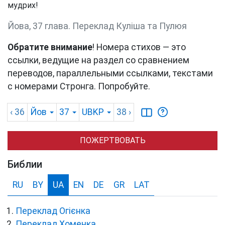
мудрих!
Йова, 37 глава. Переклад Куліша та Пулюя
Обратите внимание
! Номера стихов — это
ссылки, ведущие на раздел со сравнением
переводов, параллельными ссылками, текстами
с номерами Стронга. Попробуйте.
‹ 36
Йов
37
UBKP
38
›
ПОЖЕРТВОВАТЬ
Библии
RU
BY
UA
EN
DE
GR
LAT
Переклад Огієнка
Переклад Хоменка