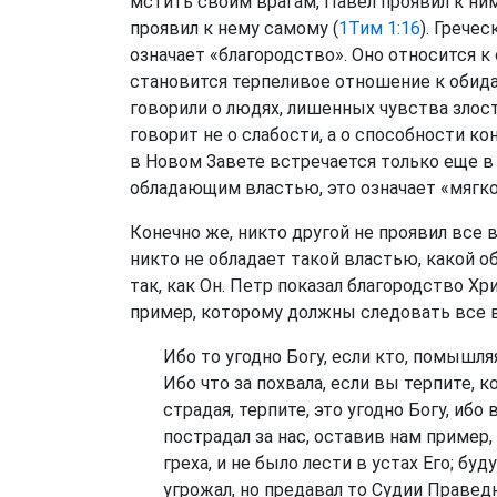
мстить своим врагам, Павел проявил к ни
проявил к нему самому (
1Тим 1:16
). Грече
означает «благородство». Оно относится к
становится терпеливое отношение к обида
говорили о людях, лишенных чувства злост
говорит не о слабости, а о способности к
в Новом Завете встречается только еще в
обладающим властью, это означает «мягко
Конечно же, никто другой не проявил все 
никто не обладает такой властью, какой о
так, как Он. Петр показал благородство Х
пример, которому должны следовать все 
Ибо то угодно Богу, если кто, помышля
Ибо что за похвала, если вы терпите, к
страдая, терпите, это угодно Богу, ибо
пострадал за нас, оставив нам пример,
греха, и не было лести в устах Его; бу
угрожал, но предавал то Судии Правед