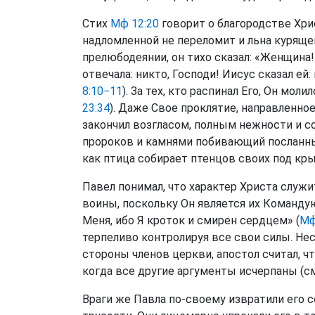
Стих
Мф 12:20
говорит о благородстве Хри
надломленной не переломит и льна курящег
прелюбодеянии, он тихо сказал: «Женщина!
отвечала: никто, Господи! Иисус сказал ей:
8:10−11
). За тех, кто распинал Его, Он моли
23:34
). Даже Свое проклятие, направленно
закончил возгласом, полным нежности и с
пророков и камнями побивающий посланных 
как птица собирает птенцов своих под крыл
Павел понимал, что характер Христа служ
воины, поскольку Он является их Командую
Меня, ибо Я кроток и смирен сердцем» (
Мф
терпеливо контролируя все свои силы. Не
стороны членов церкви, апостол считал, ч
когда все другие аргументы исчерпаны (с
Враги же Павла по-своему извратили его с