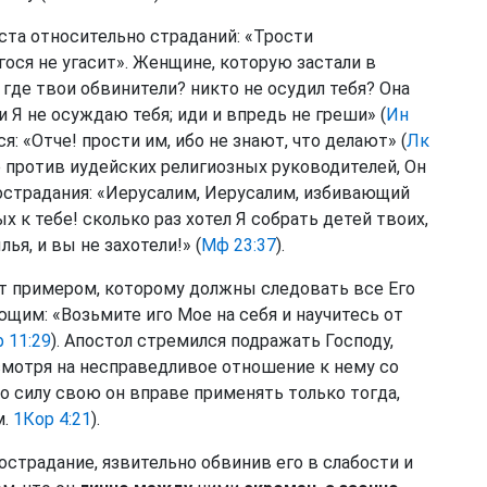
ста относительно страданий: «Трости
ося не угасит». Женщине, которую застали в
 где твои обвинители? никто не осудил тебя? Она
 и Я не осуждаю тебя; иди и впредь не греши» (
Ин
лся: «Отче! прости им, ибо не знают, что делают» (
Лк
е против иудейских религиозных руководителей, Он
острадания: «Иерусалим, Иерусалим, избивающий
к тебе! сколько раз хотел Я собрать детей твоих,
ья, и вы не захотели!» (
Мф 23:37
).
ит примером, которому должны следовать все Его
щим: «Возьмите иго Мое на себя и научитесь от
 11:29
). Апостол стремился подражать Господу,
смотря на несправедливое отношение к нему со
то силу свою он вправе применять только тогда,
м.
1Кор 4:21
).
острадание, язвительно обвинив его в слабости и