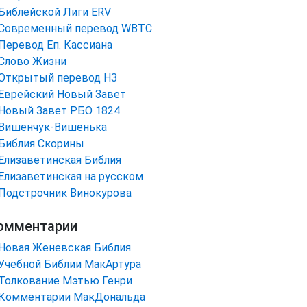
Библейской Лиги ERV
Cовременный перевод WBTC
Перевод Еп. Кассиана
Слово Жизни
Открытый перевод НЗ
Еврейский Новый Завет
Новый Завет РБО 1824
Вишенчук-Вишенька
Библия Скорины
Елизаветинская Библия
Елизаветинская на русском
Подстрочник Винокурова
омментарии
Новая Женевская Библия
Учебной Библии МакАртура
Толкование Мэтью Генри
Комментарии МакДональда