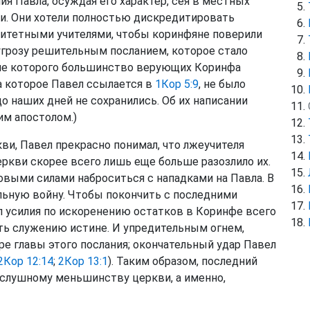
я Павла, осуждая его характер, сея в местных
и. Они хотели полностью дискредитировать
оритетными учителями, чтобы коринфяне поверили
 угрозу решительным посланием, которое стало
осле которого большинство верующих Коринфа
 на которое Павел ссылается в
1Кор 5:9
, не было
до наших дней не сохранились. Об их написании
им апостолом.)
ви, Павел прекрасно понимал, что лжеучителя
еркви скорее всего лишь еще больше разозлило их.
новыми силами наброситься с нападками на Павла. В
ольную войну. Чтобы покончить с последними
л усилия по искоренению остатков в Коринфе всего
ть служению истине. И упредительным огнем,
ре главы этого послания; окончательный удар Павел
2Кор 12:14
;
2Кор 13:1
). Таким образом, последний
ослушному меньшинству церкви, а именно,