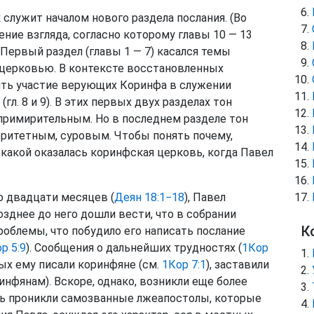
 служит началом нового раздела послания. (Во
ние взгляда, согласно которому главы 10 — 13
Первый раздел (главы 1 — 7) касался темы
церковью. В контексте восстановленных
ть участие верующих Коринфа в служении
л. 8 и 9). В этих первых двух разделах тон
примирительным. Но в последнем разделе тон
оритетным, суровым. Чтобы понять почему,
 какой оказалась коринфская церковь, когда Павел
о двадцати месяцев (
Деян 18:1−18
), Павел
озднее до него дошли вести, что в собрании
К
облемы, что побудило его написать послание
р 5:9
). Сообщения о дальнейших трудностях (
1Кор
рых ему писали коринфяне (см.
1Кор 7:1
), заставили
инфянам). Вскоре, однако, возникли еще более
ь проникли самозванные лжеапостолы, которые