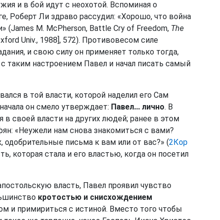
ия и в бой идут с неохотой. Вспоминая о
, Роберт Ли здраво рассудил: «Хорошо, что война
 (James M. McPherson, Battle Cry of Freedom,
The
xford Univ., 1988], 572). Противовесом силе
дания, и свою силу он применяет только тогда,
 с таким настроением Павел и начал писать самый
евался в той власти, которой наделил его Сам
 начала он смело утверждает:
Павел... лично
. В
я в своей власти на других людей; ранее в этом
фян: «Неужели нам снова знакомиться с вами?
, одобрительные письма к вам или от вас?» (
2Кор
ть, которая стала и его властью, когда он посетил
апостольскую власть, Павел проявил чувство
ньшинство
кротостью и снисхождением
м и примириться с истиной. Вместо того чтобы