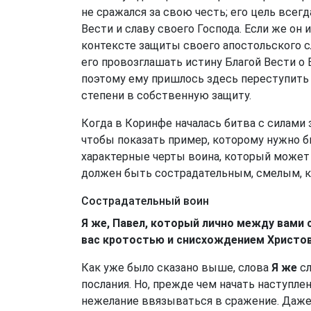
не сражался за свою честь; его цель всег
Вести и славу своего Господа. Если же он 
контексте защиты своего апостольского с
его провозглашать истину Благой Вести о
поэтому ему пришлось здесь переступить
степени в собственную защиту.
Когда в Коринфе началась битва с силами 
чтобы показать пример, которому нужно б
характерные черты воина, который может 
должен быть сострадательным, смелым, 
Сострадательный воин
Я же, Павел, который лично между вами 
вас кротостью и снисхождением Христов
Как уже было сказано выше, слова
Я же
сл
послания. Но, прежде чем начать наступле
нежелание ввязываться в сражение. Даж