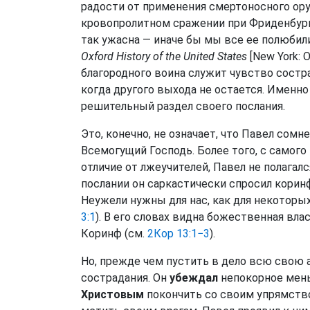
радости от применения смертоносного оруж
кровопролитном сражении при Фриденбурге
так ужасна — иначе бы мы все ее полюбили»
Oxford History of the United States
[New York: O
благородного воина служит чувство состра
когда другого выхода не остается. Именно
решительный раздел своего послания.
Это, конечно, не означает, что Павел сомн
Всемогущий Господь. Более того, с самого
отличие от лжеучителей, Павел не полагалс
послании он саркастически спросил корин
Неужели нужны для нас, как для некоторых
3:1
). В его словах видна божественная влас
Коринф (см.
2Кор 13:1−3
).
Но, прежде чем пустить в дело всю свою 
сострадания. Он
убеждал
непокорное ме
Христовым
покончить со своим упрямство