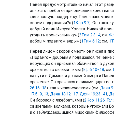
Павел предусмотрительно начал этот разд
он часто прибегал при описании христианс
финансовую поддержку, Павел напомнил ко
своем содержании?» (
1Кор 9:7
). Он также
добрый воин Иисуса Христа. Никакой воин
угодить военачальнику» (
2Тим 2:3−4
; см.
Фл
добрым подвигом веры» (
1Тим 6:12
; см.
1Т
Перед лицом скорой смерти он писал в п
«Подвигом добрым я подвизался, течение с
верующих он призывал облачиться в духо
сражаться с силами тьмы (
Еф 6:10−18
; см.
на пути в Дамаск и до самой смерти Паве
сражение. Он сражался с силами царства 
26:16−18
), так и человеческими (см.
Деян 9
17:5−9, 13
;
Деян 18:12−17
;
Деян 19:23−41
;
Де
Он боролся с лжебратьями (
2Кор 11:26
;
Гал 
свирепыми волками, которые угрожали Бо
и с заблуждающимися мирскими философа