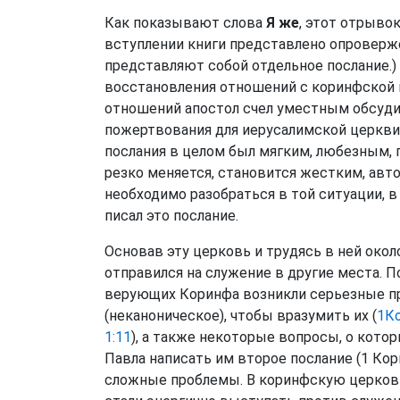
Как показывают слова
Я же
, этот отрывок
вступлении книги представлено опроверже
представляют собой отдельное послание.) 
восстановления отношений с коринфской 
отношений апостол счел уместным обсуди
пожертвования для иерусалимской церкви (г
послания в целом был мягким, любезным, 
резко меняется, становится жестким, авт
необходимо разобраться в той ситуации, в
писал это послание.
Основав эту церковь и трудясь в ней окол
отправился на служение в другие места. П
верующих Коринфа возникли серьезные пр
(неканоническое), чтобы вразумить их (
1Ко
1:11
), а также некоторые вопросы, о кото
Павла написать им второе послание (1 Кор
сложные проблемы. В коринфскую церков