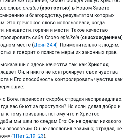
м такое же терпение, какое Господь Иисус Христос
ское слово
prautēs
(
кротостью
) в Новом Завете
 смирению и благородству, результатом которых
м. Это греческое слово использовали, когда
и, ненависти, горечи и мести. Такое качество
онтролировать себя. Слово
epieikeia
(
снисхождением
)
 одном месте (
Деян 24:4
). Применительно к людям,
сть» и говорит о полноте меры их законных прав.
высказанные здесь качества так, как
Христос
;
бладает Он, и никто не контролирует свои чувства
риста и Его способность контролировать чувства как
верующие:
я о Боге, переносит скорби, страдая несправедливо.
огда вас бьют за проступки? Но если, делая добро и
 вы к тому призваны; потому что и Христос
 дабы мы шли по следам Его: Он не сделал никакого
дучи злословим, Он не злословил взаимно; страдая, не
ному (
1Пет 2:19−23
).