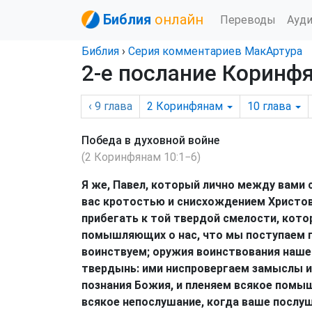
Библия
онлайн
Переводы
Ауд
Библия
›
Серия комментариев МакАртура
2-е послание Коринфя
‹ 9
глава
2 Коринфянам
10
глава
Победа в духовной войне
(2 Коринфянам 10:1−6)
Я же, Павел, который лично между вами 
вас кротостью и снисхождением Христов
прибегать к той твердой смелости, кот
помышляющих о нас, что мы поступаем по
воинствуем; оружия воинствования нашег
твердынь: ими ниспровергаем замыслы и
познания Божия, и пленяем всякое помыш
всякое непослушание, когда ваше послуш