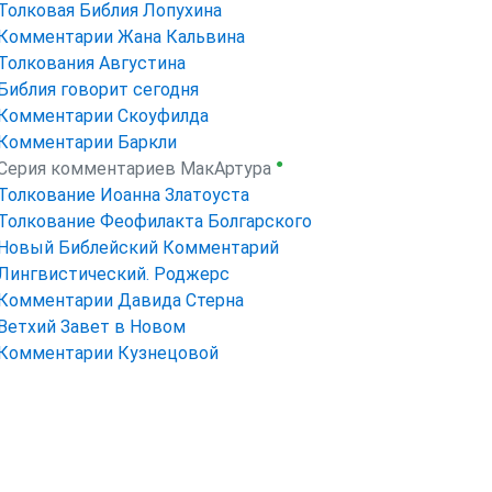
Толковая Библия Лопухина
Комментарии Жана Кальвина
Толкования Августина
Библия говорит сегодня
Комментарии Скоуфилда
Комментарии Баркли
●
Серия комментариев МакАртура
Толкование Иоанна Златоуста
Толкование Феофилакта Болгарского
Новый Библейский Комментарий
Лингвистический. Роджерс
Комментарии Давида Стерна
Ветхий Завет в Новом
Комментарии Кузнецовой