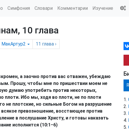
ио
Симфония
Словари
Комментарии
Изучение
нам, 10 глава
МакАртур2
11
глава
›
Б
скромен, а заочно против вас отважен, убеждаю
ым. Прошу, чтобы мне по пришествии моем не
орую думаю употребить против некоторых,
 плоти. Ибо мы, ходя во плоти, не по плоти
о не плотские, но сильные Богом на разрушение
 всякое превозношение, восстающее против
ление в послушание Христу, и готовы наказать
ание исполнится (10:1−6)