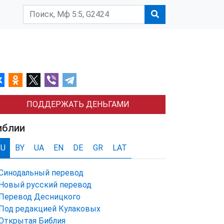
ПОДДЕРЖАТЬ ДЕНЬГАМИ
иблии
RU
BY
UA
EN
DE
GR
LAT
Синодальный перевод
Новый русский перевод
Перевод Десницкого
Под редакцией Кулаковых
Открытая Библия