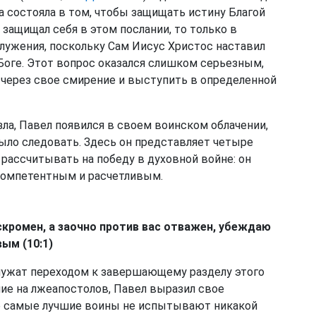
да состояла в том, чтобы защищать истину Благой
и защищал себя в этом послании, то только в
лужения, поскольку Сам Иисус Христос наставил
 Боге. Этот вопрос оказался слишком серьезным,
 через свое смирение и выступить в определенной
зла, Павел появился в своем воинском облачении,
ыло следовать. Здесь он представляет четыре
рассчитывать на победу в духовной войне: он
компетентным и расчетливым.
скромен, а заочно против вас отважен, убеждаю
ым (10:1)
ужат переходом к завершающему разделу этого
ние на лжеапостолов, Павел выразил свое
е самые лучшие воины не испытывают никакой