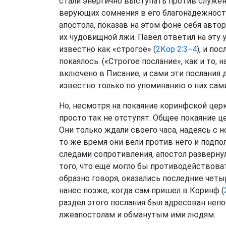
стали энергично выступать против служени
верующих сомнения в его благонадежност
апостола, показав на этом фоне себя авт
их чудовищной лжи. Павел ответил на эту
известно как «строгое» (
2Кор 2:3−4
), и п
покаялось. («Строгое послание», как и то,
включено в Писание, и сами эти послания 
известно только по упоминанию о них сам
Но, несмотря на покаяние коринфской церк
просто так не отступят. Общее покаяние ц
Они только ждали своего часа, надеясь с 
то же время они вели против него и подп
следами сопротивления, апостол разверну
того, что еще могло бы противодействова
образно говоря, оказались последние четы
нанес позже, когда сам пришел в Коринф (
раздел этого послания был адресован неп
лжеапостолам и обманутым ими людям.