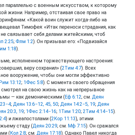
ел параллелью с военным искусством, к которому
кой жизни. Например, отстаивая свое право на
ринфянам: «Какой воин служит когда-либо на
 увещевал Тимофея: «Итак переноси страдания, как
 не связывает себя делами житейскими, чтоб
п 2:25
;
Флм 1:2
). Он призывал его: «Подвизайся
им 1:18
).
исьме, исполненном торжествующего настроения:
овершил, веру сохранил» (
2Тим 4:7
). Всех
вное вооружение, чтобы они могли эффективно
Рим 13:12
;
1Фес 5:8
). С момента своего обращения
л смотрел на свою жизнь как на непрерывное
тьмы — как демоническими (
Еф 6:12
; см.
Деян
:23−4
;
Деян 13:6−12, 45, 50
;
Деян 14:2−5, 19
;
Деян
ян 20:3, 19
;
1Фес 2:14−16
;
1Тим 1:20
;
2Тим 4:14−15
).
2:4
) и лжеапостолами (
2Кор 11:13
), этими
жьему стаду (
Деян 20:29
; см.
Мф 7:15
). Он сражался
ми (
Кол 2:8
; см.
Деян 17:18
). Однако Павел никогда