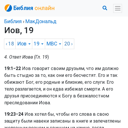
Библия
онлайн
Библия
›
МакДональд
Иов, 19
‹ 18
Иов
19
MBC
20
›
4. Ответ Иова (Гл. 19
)
19:1−22
Иов говорит своим друзьям, что им должно
быть стыдно за то, как они его бесчестят. Его и так
обижают Бог, его родные и близкие, его слуги. Его
тело разлагается, и он едва избежал смерти. А его
друзья присоединяются к Богу в безжалостном
преследовании Иова.
19:23−24
Иов хотел бы, чтобы его слова в свою
защиту были навеки записаны в книге и запечатлены
железным резцом и свинцом на камне, тогда