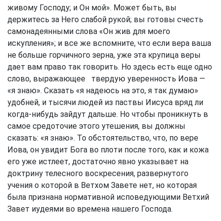
живому Господу; и Он мой». Может быть, вы
держитесь за Него слабой рукой; вы готовы счесть
самонадеянными слова «Он жив для моего
искупления»; и все же вспомните, что если вера ваша
не больше горчичного зерна, уже эта крупица веры
дает вам право так говорить. Но здесь есть еще одно
слово, выражающее твердую уверенность Иова —
«я знаю». Сказать «я надеюсь на это, я так думаю»
удобней, и тысячи людей из паствы Иисуса вряд ли
когда-нибудь зайдут дальше. Но чтобы проникнуть в
самое средоточие этого утешения, вы должны
сказать: «я знаю». То обстоятельство, что, по вере
Иова, он увидит Бога во плоти после того, как и кожа
его уже истлеет, достаточно явно указывает на
доктрину телесного воскресения, развернутого
учения о которой в Ветхом Завете нет, но которая
была признана нормативной исповедующими Ветхий
Завет иудеями во времена нашего Господа.