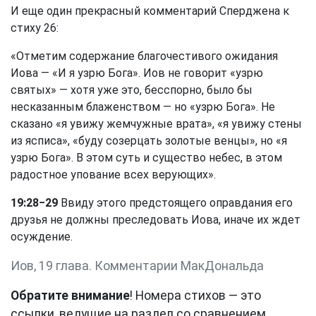
И еще один прекрасный комментарий Сперджена к
стиху 26:
«Отметим содержание благочестивого ожидания
Иова — «И я узрю Бога». Иов не говорит «узрю
святых» — хотя уже это, бесспорно, было бы
несказанным блаженством — но «узрю Бога». Не
сказано «я увижу жемчужные врата», «я увижу стены
из ясписа», «буду созерцать золотые венцы», но «я
узрю Бога». В этом суть и существо небес, в этом
радостное упование всех верующих».
19:28−29
Ввиду этого предстоящего оправдания его
друзья не должны преследовать Иова, иначе их ждет
осуждение.
Иов, 19 глава. Комментарии МакДональда
Обратите внимание
! Номера стихов — это
ссылки, ведущие на раздел со сравнением