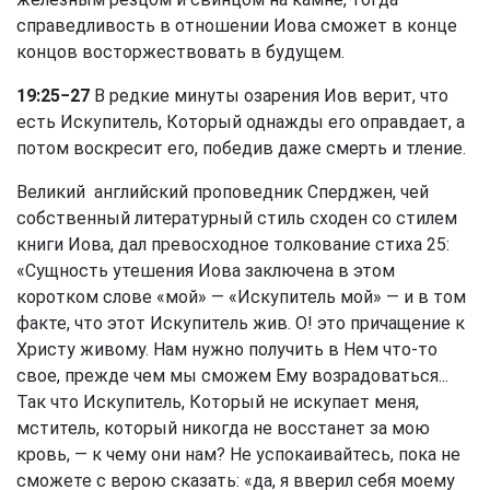
справедливость в отношении Иова сможет в конце
концов восторжествовать в будущем.
19:25−27
В редкие минуты озарения Иов верит, что
есть Искупитель, Который однажды его оправдает, а
потом воскресит его, победив даже смерть и тление.
Великий английский проповедник Сперджен, чей
собственный литературный стиль сходен со стилем
книги Иова, дал превосходное толкование стиха 25:
«Сущность утешения Иова заключена в этом
коротком слове «мой» — «Искупитель мой» — и в том
факте, что этот Искупитель жив. О! это причащение к
Христу живому. Нам нужно получить в Нем что-то
свое, прежде чем мы сможем Ему возрадоваться...
Так что Искупитель, Который не искупает меня,
мститель, который никогда не восстанет за мою
кровь, — к чему они нам? Не успокаивайтесь, пока не
сможете с верою сказать: «да, я вверил себя моему