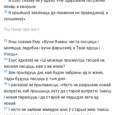
А Езус сказаў ім у адказ: «Не здаровым патрэбны
лекар, а хворым.
32
Я прыйшоў заклікаць да пакаяння не праведнікаў, а
грэшнікаў».
Пытанне пра пост
33
Яны сказалі Яму: «Вучні Янавы часта посцяць і
моляцца, падобна і вучні фарысеяў, а Твае ядуць і
п’юць».
34
Езус адказаў ім: «Ці можаце прымусіць гасцей на
вяселлі пасціць, калі з імі жаніх?
35
Але прыйдуць дні, калі будзе забраны ад іх жаніх,
тады будуць пасціць у тыя дні».
36
І расказаў ім прыпавесць: «Ніхто не разрывае новай
вопраткі, каб прышыць лату да старой вопраткі. Інакш
і новая парвецца, і да старой не падыдзе лата ад
новай.
37
І ніхто не налівае маладое віно ў старыя мяхі. Інакш