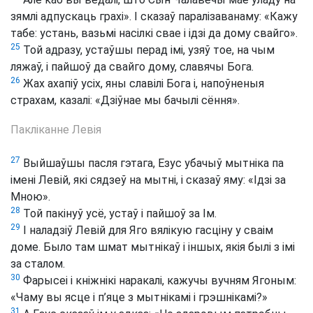
зямлі адпускаць грахі». І сказаў паралізаванаму: «Кажу
табе: устань, вазьмі насілкі свае і ідзі да дому свайго».
25
Той адразу, устаўшы перад імі, узяў тое, на чым
ляжаў, і пайшоў да свайго дому, славячы Бога.
26
Жах ахапіў усіх, яны славілі Бога і, напоўненыя
страхам, казалі: «Дзіўнае мы бачылі сёння».
Пакліканне Левія
27
Выйшаўшы пасля гэтага, Езус убачыў мытніка па
імені Левій, які сядзеў на мытні, і сказаў яму: «Ідзі за
Мною».
28
Той пакінуў усё, устаў і пайшоў за Ім.
29
І наладзіў Левій для Яго вялікую гасціну у сваім
доме. Было там шмат мытнікаў і іншых, якія былі з імі
за сталом.
30
Фарысеі і кніжнікі наракалі, кажучы вучням Ягоным:
«Чаму вы ясце і п’яце з мытнікамі і грэшнікамі?»
31