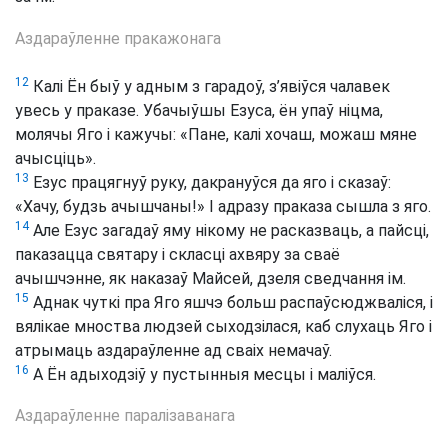
Аздараўленне пракажонага
12
Калі Ён быў у адным з гарадоў, з’явіўся чалавек
увесь у праказе. Убачыўшы Езуса, ён упаў ніцма,
молячы Яго і кажучы: «Пане, калі хочаш, можаш мяне
ачысціць».
13
Езус працягнуў руку, дакрануўся да яго і сказаў:
«Хачу, будзь ачышчаны!» І адразу праказа сышла з яго.
14
Але Езус загадаў яму нікому не расказваць, а пайсці,
паказацца святару і скласці ахвяру за сваё
ачышчэнне, як наказаў Майсей, дзеля сведчання ім.
15
Аднак чуткі пра Яго яшчэ больш распаўсюджваліся, і
вялікае мноства людзей сыходзілася, каб слухаць Яго і
атрымаць аздараўленне ад сваіх немачаў.
16
А Ён адыходзіў у пустынныя месцы і маліўся.
Аздараўленне паралізаванага