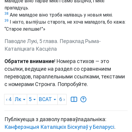
маладое віно парве мяхі і само выцячэ, і мяхі
прападуць.
38
Але маладое віно трэба наліваць у новыя мяхі.
39
І ніхто, выпіўшы старога, не хоча маладога, бо кажа:
“Старое лепшае!”»
Паводле Лукі, 5 глава. Пераклад Рыма-
Каталіцкага Касцёла
Обратите внимание
! Номера стихов — это
ссылки, ведущие на раздел со сравнением
переводов, параллельными ссылками, текстами
с номерами Стронга. Попробуйте.
‹ 4
Лк
5
BCAT
6
›
Публікуецца з дазволу праваўладальніка:
Канферэнцыя Каталіцкіх Біскупаў у Беларусі
.