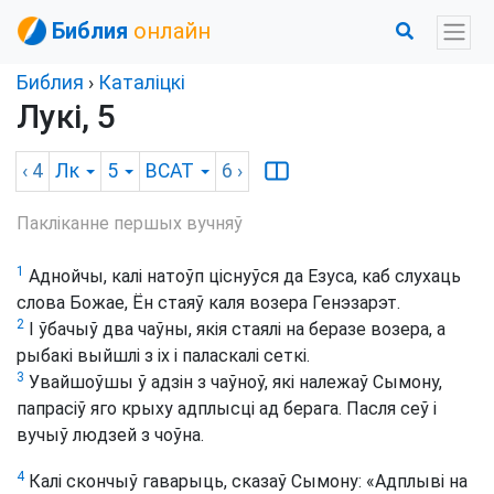
Библия
онлайн
Библия
›
Каталіцкі
Лукі, 5
‹ 4
Лк
5
BCAT
6
›
Пакліканне першых вучняў
1
Аднойчы, калі натоўп ціснуўся да Езуса, каб слухаць
слова Божае, Ён стаяў каля возера Генэзарэт.
2
І ўбачыў два чаўны, якія стаялі на беразе возера, а
рыбакі выйшлі з іх і паласкалі сеткі.
3
Увайшоўшы ў адзін з чаўноў, які належаў Сымону,
папрасіў яго крыху адплысці ад берага. Пасля сеў і
вучыў людзей з чоўна.
4
Калі скончыў гаварыць, сказаў Сымону: «Адплыві на