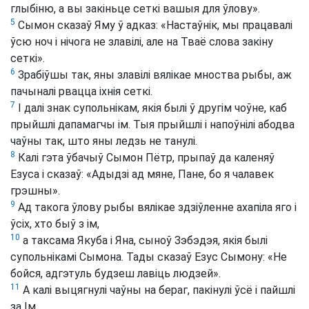
глыбіню, а вы закіньце сеткі вашыя для ўлову».
5
Сымон сказаў Яму ў адказ: «Настаўнік, мы працавалі
ўсю ноч і нічога не злавілі, але на Тваё слова закіну
сеткі».
6
Зрабіўшы так, яны злавілі вялікае мноства рыбы, аж
пачыналі рвацца іхнія сеткі.
7
І далі знак супольнікам, якія былі ў другім чоўне, каб
прыйшлі дапамагчы ім. Тыя прыйшлі і напоўнілі абодва
чаўны так, што яны ледзь не танулі.
8
Калі гэта ўбачыў Сымон Пётр, прыпаў да каленяў
Езуса і сказаў: «Адыдзі ад мяне, Пане, бо я чалавек
грэшны».
9
Ад такога ўлову рыбы вялікае здзіўленне ахапіла яго і
ўсіх, хто быў з ім,
10
а таксама Якуба і Яна, сыноў Зэбэдэя, якія былі
супольнікамі Сымона. Тады сказаў Езус Сымону: «Не
бойся, адгэтуль будзеш лавіць людзей».
11
А калі выцягнулі чаўны на бераг, пакінулі ўсё і пайшлі
за Ім.