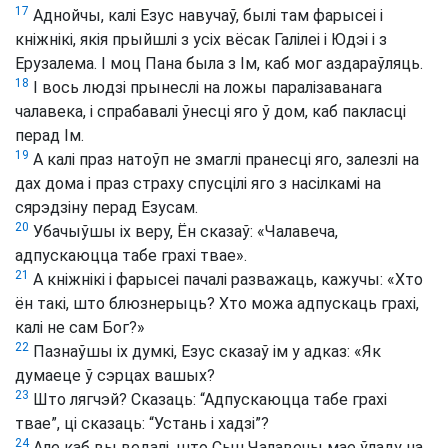
17
Аднойчы, калі Езус навучаў, былі там фарысеі і
кніжнікі, якія прыйшлі з усіх вёсак Галілеі і Юдэі і з
Ерузалема. І моц Пана была з Ім, каб мог аздараўляць.
18
І вось людзі прынеслі на ложы паралізаванага
чалавека, і спрабавалі ўнесці яго ў дом, каб пакласці
перад Ім.
19
А калі праз натоўп не змаглі пранесці яго, залезлі на
дах дома і праз страху спусцілі яго з насілкамі на
сярэдзіну перад Езусам.
20
Убачыўшы іх веру, Ён сказаў: «Чалавеча,
адпускаюцца табе грахі твае».
21
А кніжнікі і фарысеі пачалі разважаць, кажучы: «Хто
ён такі, што блюзнерыць? Хто можа адпускаць грахі,
калі не сам Бог?»
22
Пазнаўшы іх думкі, Езус сказаў ім у адказ: «Як
думаеце ў сэрцах вашых?
23
Што лягчэй? Сказаць: “Адпускаюцца табе грахі
твае”, ці сказаць: “Устань і хадзі”?
24
Але каб вы ведалі, што Сын Чалавечы мае ўладу на