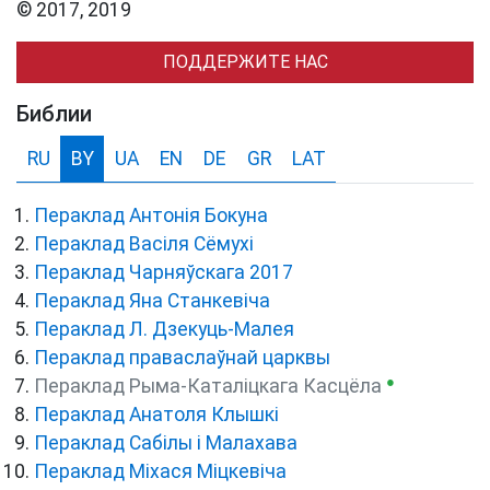
© 2017, 2019
ПОДДЕРЖИТЕ НАС
Библии
RU
BY
UA
EN
DE
GR
LAT
Пераклад Антонія Бокуна
Пераклад Васіля Сёмухі
Пераклад Чарняўскага 2017
Пераклад Яна Станкевіча
Пераклад Л. Дзекуць-Малея
Пераклад праваслаўнай царквы
●
Пераклад Рыма-Каталіцкага Касцёла
Пераклад Анатоля Клышкi
Пераклад Сабілы і Малахава
Пераклад Міхася Міцкевіча