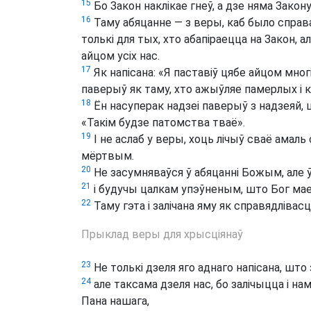
15
Бо Закон наклікае гнеў, а дзе няма Закону
16
Таму абяцанне — з веры, каб было справа
толькі для тых, хто абапіраецца на Закон, 
айцом усіх нас.
17
Як напісана: «Я паставіў цябе айцом многі
паверыў як таму, хто ажыўляе памерлых і кл
18
Ён насуперак надзеі паверыў з надзеяй, 
«Такім будзе патомства тваё».
19
І не аслаб у веры, хоць лічыў сваё амал
мёртвым.
20
Не засумняваўся ў абяцанні Божым, але 
21
і будучы цалкам упэўненым, што Бог ма
22
Таму гэта і залічана яму як справядлівасц
Прыклад веры для хрысціянаў
23
Не толькі дзеля яго аднаго напісана, што 
24
але таксама дзеля нас, бо залічыцца і нам
Пана нашага,