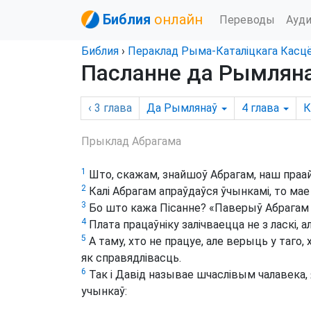
Библия
онлайн
Переводы
Ауд
Библия
›
Пераклад Рыма-Каталіцкага Касц
Пасланне да Рымлянаў
‹ 3
глава
Да Рымлянаў
4
глава
К
Прыклад Абрагама
1
Што, скажам, знайшоў Абрагам, наш праай
2
Калі Абрагам апраўдаўся ўчынкамі, то мае
3
Бо што кажа Пісанне? «Паверыў Абрагам Бо
4
Плата працаўніку залічваецца не з ласкі, ал
5
А таму, хто не працуе, але верыць у таго,
як справядлівасць.
6
Так і Давід называе шчаслівым чалавека,
учынкаў: