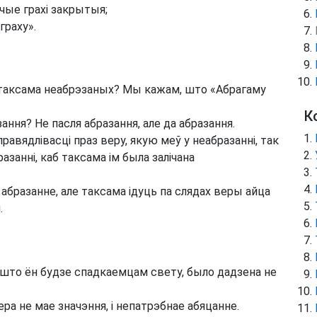
чые грахі закрытыя;
граху».
 таксама неабрэзаных? Мы кажам, што «Абрагаму
К
зання? Не пасля абразання, але да абразання.
равядлівасці праз веру, якую меў у неабразанні, так
занні, каб таксама ім была залічана
і абразанне, але таксама ідуць па слядах веры айца
.
 што ён будзе спадкаемцам свету, было дадзена не
ра не мае значэння, і непатрэбнае абяцанне.