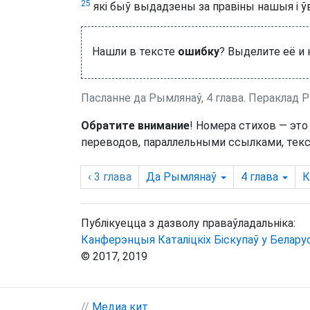
25
які быў выдадзены за правіны нашыя і ў
Нашли в тексте
ошибку
? Выделите её и
Пасланне да Рымлянаў, 4 глава. Пераклад 
Обратите внимание
! Номера стихов — это
переводов, параллельными ссылками, текс
‹ 3
глава
Да Рымлянаў
4
глава
К
Публікуецца з дазволу праваўладальніка:
Канферэнцыя Каталіцкіх Біскупаў у Беларус
© 2017, 2019
//
Медиа кит