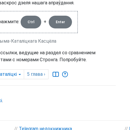
васкрос дзеля нашага апраўдання.
 нажмите:
+
Ctrl
Enter
Рыма-Каталіцкага Касцёла
 ссылки, ведущие на раздел со сравнением
тами с номерами Стронга. Попробуйте.
аталіцкі
5
глава
›
і
.
//
Telegram недокнижника
//