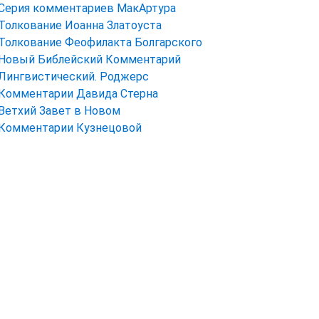
Серия комментариев МакАртура
Толкование Иоанна Златоуста
Толкование Феофилакта Болгарского
Новый Библейский Комментарий
Лингвистический. Роджерс
Комментарии Давида Стерна
Ветхий Завет в Новом
Комментарии Кузнецовой