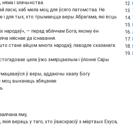
, няма і злачынства.
й ласкі, каб мела моц для ўсяго патомства. Не
але і для тых, хто трымаецца веры Абрагама, які ёсць
х народаў», — перад абліччам Бога, якому ён
іча няіснае да існавання.
што стане айцом многіх народаў, паводле сказанага:
ь стогадовае цела ўжо змярцвелым і ўлонне Сары
ўмацаваўся ў веры, аддаючы хвалу Богу
е моц выканаць абяцанае.
ь.
залічана яму,
, якія вераць у таго, хто ўваскрасіў з мёртвых Езуса,