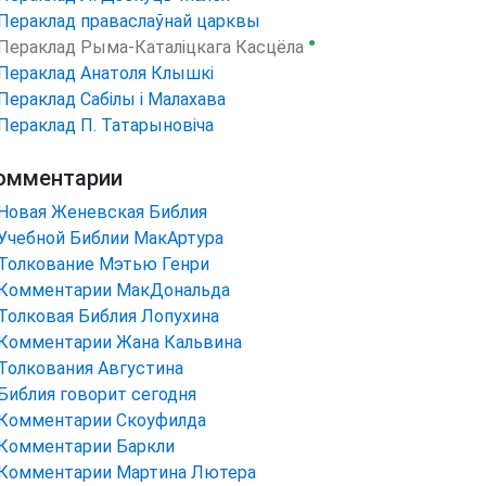
Пераклад праваслаўнай царквы
●
Пераклад Рыма-Каталіцкага Касцёла
Пераклад Анатоля Клышкi
Пераклад Сабілы і Малахава
Пераклад П. Татарыновіча
омментарии
Новая Женевская Библия
Учебной Библии МакАртура
Толкование Мэтью Генри
Комментарии МакДональда
Толковая Библия Лопухина
Комментарии Жана Кальвина
Толкования Августина
Библия говорит сегодня
Комментарии Скоуфилда
Комментарии Баркли
Комментарии Мартина Лютера