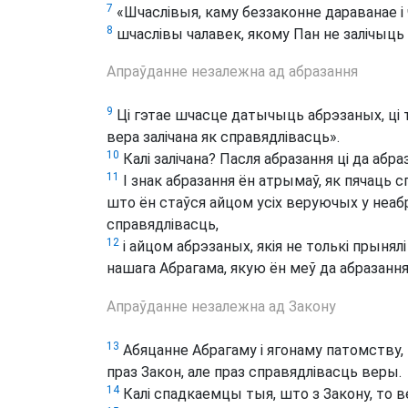
7
«Шчаслівыя, каму беззаконне дараванае і 
8
шчаслівы чалавек, якому Пан не залічыць 
Апраўданне незалежна ад абразання
9
Ці гэтае шчасце датычыць абрэзаных, ці
вера залічана як справядлівасць».
10
Калі залічана? Пасля абразання ці да абра
11
І знак абразання ён атрымаў, як пячаць сп
што ён стаўся айцом усіх веруючых у неабра
справядлівасць,
12
і айцом абрэзаных, якія не толькі прынял
нашага Абрагама, якую ён меў да абразання
Апраўданне незалежна ад Закону
13
Абяцанне Абрагаму і ягонаму патомству,
праз Закон, але праз справядлівасць веры.
14
Калі спадкаемцы тыя, што з Закону, то ве