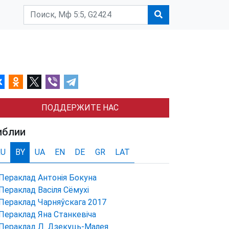
ПОДДЕРЖИТЕ НАС
иблии
RU
BY
UA
EN
DE
GR
LAT
Пераклад Антонія Бокуна
Пераклад Васіля Сёмухі
Пераклад Чарняўскага 2017
Пераклад Яна Станкевіча
Пераклад Л. Дзекуць-Малея