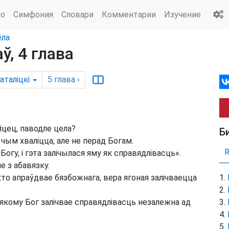
ио
Симфония
Словари
Комментарии
Изучение
ёла
, 4 глава
аталіцкі
5
глава
›
цец, паводле цела?
Б
 чым хваліцца, але не перад Богам.
гу, і гэта залічылася яму як справядлівасць».
е з абавязку.
 хто апраўдвае бязбожнага, вера ягоная залічваецца
 якому Бог залічвае справядлівасць незалежна ад