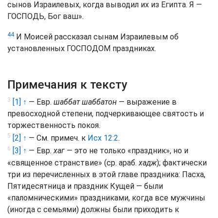
сынов Израилевых, когда выводил их из Египта. Я —
ГОСПОДЬ, Бог ваш».
44
И Моисей рассказал сынам Израилевым об
установленных ГОСПОДОМ праздниках.
Примечания к тексту
3
[1] ↑
— Евр.
шаббат шаббатон
— выражение в
превосходной степени, подчеркивающее святость и
торжественность покоя.
5
[2] ↑
— См. примеч. к
Исх 12:2
.
6
[3] ↑
— Евр.
хаг
— это не только «праздник», но и
«священное странствие» (ср. араб.
хадж
); фактически
три из перечисленных в этой главе праздника: Пасха,
Пятидесятница и праздник Кущей — были
«паломническими» праздниками, когда все мужчины
(иногда с семьями) должны были приходить к