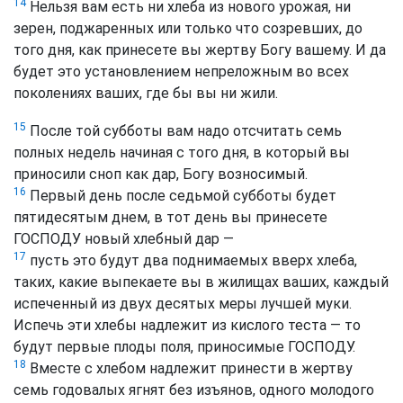
14
Нельзя вам есть ни хлеба из нового урожая, ни
зерен, поджаренных или только что созревших, до
того дня, как принесете вы жертву Богу вашему. И да
будет это установлением непреложным во всех
поколениях ваших, где бы вы ни жили.
15
После той субботы вам надо отсчитать семь
полных недель начиная с того дня, в который вы
приносили сноп как дар, Богу возносимый.
16
Первый день после седьмой субботы будет
пятидесятым днем, в тот день вы принесете
ГОСПОДУ новый хлебный дар —
17
пусть это будут два поднимаемых вверх хлеба,
таких, какие выпекаете вы в жилищах ваших, каждый
испеченный из двух десятых меры лучшей муки.
Испечь эти хлебы надлежит из кислого теста — то
будут первые плоды поля, приносимые ГОСПОДУ.
18
Вместе с хлебом надлежит принести в жертву
семь годовалых ягнят без изъянов, одного молодого