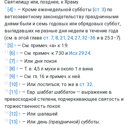
Святилищу или, позднее, к Храму.
7
[4] ↑
— Кроме еженедельной субботы (
ст. 3
) по
ветхозаветному законодательству праздничными
днями были и семь годовых или обрядовых суббот,
выпадавших на разные дни недели в течение года
(см. в этой главе
ст. 7, 8, 21, 24, 27, 32−36
и в 25:3−7).
8
[5] ↑
— См. примеч. «а» к 1:9.
11
[6] ↑
— См. примеч. к 7:30 и
Исх 29:24
.
11
[7] ↑
— Или:
дня покоя
.
13
[8] ↑
— Т. е. 4,5 л муки и около 1 л вина.
27
[9] ↑
— См. гл. 16 и примеч. к ней.
27
[10] ↑
— Или:
поститься
; то же в
ст. 32
.
30
[11] ↑
— Евр.
шаббат шаббатон
— выражение в
превосходной степени, подчеркивающее святость и
торжественность покоя.
34
[12] ↑
— Или:
шалашей
.
39
[13] ↑
— Или:
день (праздничной) субботы
.