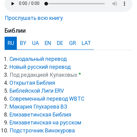
Прослушать всю книгу
Библии
RU
BY
UA
EN
DE
GR
LAT
Синодальный перевод
Новый русский перевод
●
Под редакцией Кулаковых
Открытая Библия
Библейской Лиги ERV
Cовременный перевод WBTC
Макария Глухарева ВЗ
Елизаветинская Библия
Елизаветинская на русском
Подстрочник Винокурова