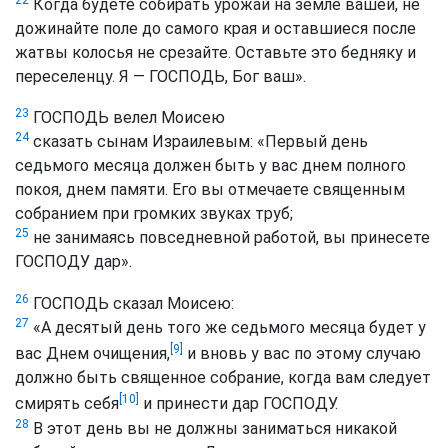
Когда будете собирать урожай на земле вашей, не
дожинайте поле до самого края и оставшиеся после
жатвы колосья не срезайте. Оставьте это бедняку и
переселенцу. Я — ГОСПОДЬ, Бог ваш».
23
ГОСПОДЬ велел Моисею
24
сказать сынам Израилевым: «Первый день
седьмого месяца должен быть у вас днем полного
покоя, днем памяти. Его вы отмечаете священным
собранием при громких звуках труб;
25
не занимаясь повседневной работой, вы принесете
ГОСПОДУ дар».
26
ГОСПОДЬ сказал Моисею:
27
«А десятый день того же седьмого месяца будет у
[9]
вас Днем очищения,
и вновь у вас по этому случаю
должно быть священное собрание, когда вам следует
[10]
смирять себя
и принести дар ГОСПОДУ.
28
В этот день вы не должны заниматься никакой