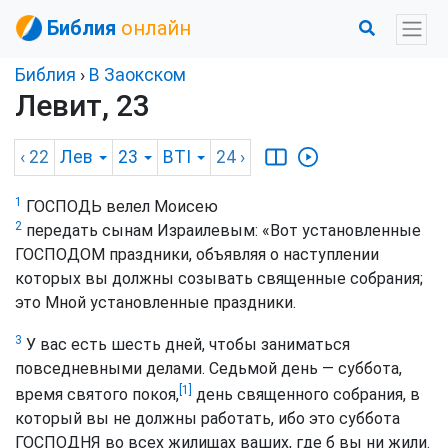
Библия
онлайн
Библия
›
В Заокском
Левит, 23
‹ 22
Лев
23
BTI
24
›
1
ГОСПОДЬ велел Моисею
2
передать сынам Израилевым: «Вот установленные
ГОСПОДОМ праздники, объявляя о наступлении
которых вы должны созывать священные собрания;
это Мной установленные праздники.
3
У вас есть шесть дней, чтобы заниматься
повседневными делами. Седьмой день — суббота,
[1]
время святого покоя,
день священного собрания, в
который вы не должны работать, ибо это суббота
ГОСПОДНЯ во всех жилищах ваших, где б вы ни жили.