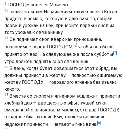
9
ГОСПОДЬ повелел Моисею
10
сказать сынам Израилевым такие слова: «Когда
придете в землю, которую Я даю вам, то, собрав
первый урожай на ней, принесите первый сноп из
того урожая к священнику.
11
Он поднимет сноп вверх как приношение,
[6]
возносимое перед ГОСПОДОМ,
чтобы оно было
[7]
принято от вас. На следующее же после субботы
утро должен поднять сноп священник.
12
В день, когда будет совершаться этот обряд, вы
должны принести в жертву — полностью сжигаемую
жертву ГОСПОДУ — годовалого ягненка без изъяна
какого.
13
Вместе со снопом и ягненком надлежит принести
хлебный дар — две десятых эфы лучшей муки,
смешанной с оливковым маслом; это дар ГОСПОДУ,
отрадное благоухание Ему; также и возлияние
[8]
надлежит принести — четверть гина вина.