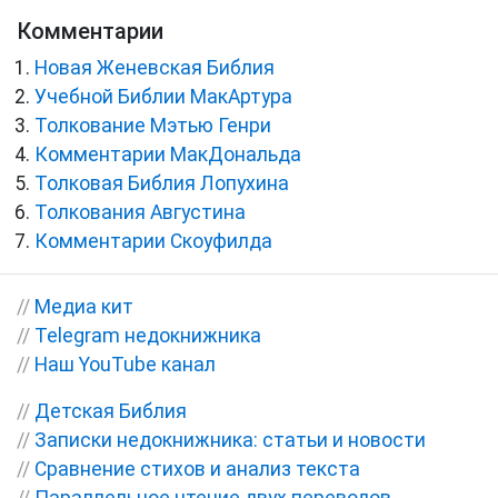
Комментарии
Новая Женевская Библия
Учебной Библии МакАртура
Толкование Мэтью Генри
Комментарии МакДональда
Толковая Библия Лопухина
Толкования Августина
Комментарии Скоуфилда
//
Медиа кит
//
Telegram недокнижника
//
Наш YouTube канал
//
Детская Библия
//
Записки недокнижника: статьи и новости
//
Сравнение стихов и анализ текста
//
Параллельное чтение двух переводов