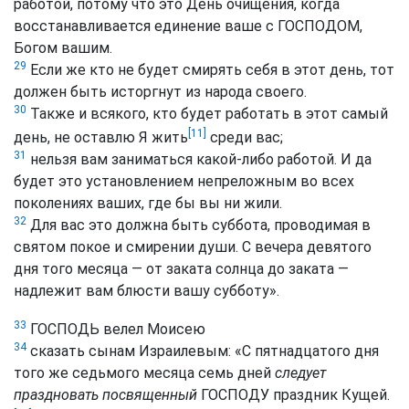
работой, потому что это День очищения, когда
восстанавливается единение ваше с ГОСПОДОМ,
Богом вашим.
29
Если же кто не будет смирять себя в этот день, тот
должен быть исторгнут из народа своего.
30
Также и всякого, кто будет работать в этот самый
[11]
день, не оставлю Я жить
среди вас;
31
нельзя вам заниматься какой-либо работой. И да
будет это установлением непреложным во всех
поколениях ваших, где бы вы ни жили.
32
Для вас это должна быть суббота, проводимая в
святом покое и смирении души. С вечера девятого
дня того месяца — от заката солнца до заката —
надлежит вам блюсти вашу субботу».
33
ГОСПОДЬ велел Моисею
34
сказать сынам Израилевым: «С пятнадцатого дня
того же седьмого месяца семь дней
следует
праздновать посвященный
ГОСПОДУ праздник Кущей.