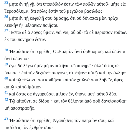
35
μήτε ἐν τῇ γῇ, ὅτι ὑποπόδιόν ἐστιν τῶν ποδῶν αὐτοῦ· μήτε εἰς
Ἱεροσόλυμα, ὅτι πόλις ἐστὶν τοῦ μεγάλου βασιλέως·
36
μήτε ἐν τῇ κεφαλῇ σου ὀμόσῃς, ὅτι οὐ δύνασαι μίαν τρίχα
λευκὴν ἢ
μέλαιναν ποιῆσαι.
*
37
Ἔστω δὲ ὁ λόγος ὑμῶν, ναὶ ναί, οὒ οὔ· τὸ δὲ περισσὸν τούτων
ἐκ τοῦ πονηροῦ ἐστιν.
38
Ἠκούσατε ὅτι ἐρρέθη, Ὀφθαλμὸν ἀντὶ ὀφθαλμοῦ, καὶ ὀδόντα
ἀντὶ ὀδόντος·
39
ἐγὼ δὲ λέγω ὑμῖν μὴ ἀντιστῆναι τῷ πονηρῷ· ἀλλʼ ὅστις σε
ῥαπίσει
ἐπί τὴν δεξιὰν
σιαγόνα, στρέψον
αὐτῷ καὶ τὴν ἄλλην·
*
°°
*
40
καὶ τῷ θέλοντί σοι κριθῆναι καὶ τὸν χιτῶνά σου λαβεῖν, ἄφες
αὐτῷ καὶ τὸ ἱμάτιον·
41
καὶ ὅστις σε ἀγγαρεύσει μίλιον ἕν, ὕπαγε μετʼ αὐτοῦ δύο.
42
Τῷ αἰτοῦντί σε δίδου·
καὶ τὸν θέλοντα ἀπὸ σοῦ δανείσασθαι
*
*
μὴ ἀποστραφῇς.
43
Ἠκούσατε ὅτι ἐρρέθη, Ἀγαπήσεις τὸν πλησίον σου, καὶ
μισήσεις τὸν ἐχθρόν σου·