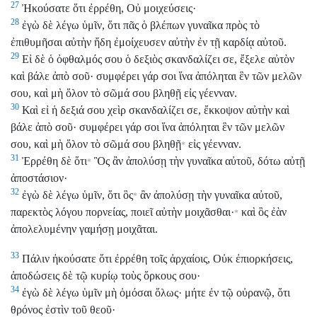
27
Ἠκούσατε ὅτι ἐρρέθη, Οὐ μοιχεύσεις·
28
ἐγὼ δὲ λέγω ὑμῖν, ὅτι πᾶς ὁ βλέπων γυναῖκα πρὸς τὸ
ἐπιθυμῆσαι αὐτὴν ἤδη ἐμοίχευσεν αὐτὴν ἐν τῇ καρδίᾳ αὐτοῦ.
29
Εἰ δὲ ὁ ὀφθαλμός σου ὁ δεξιὸς σκανδαλίζει σε, ἔξελε αὐτὸν
καὶ βάλε ἀπὸ σοῦ· συμφέρει γάρ σοι ἵνα ἀπόληται ἓν τῶν μελῶν
σου, καὶ μὴ ὅλον τὸ σῶμά σου βληθῇ εἰς γέενναν.
30
Καὶ εἰ ἡ δεξιά σου χεὶρ σκανδαλίζει σε, ἔκκοψον αὐτὴν καὶ
βάλε ἀπὸ σοῦ· συμφέρει γάρ σοι ἵνα ἀπόληται ἓν τῶν μελῶν
σου, καὶ μὴ ὅλον τὸ σῶμά σου βληθῇ
εἰς γέενναν.
*
31
Ἐρρέθη δὲ ὅτι
Ὃς ἂν ἀπολύσῃ τὴν γυναῖκα αὐτοῦ, δότω αὐτῇ
*
ἀποστάσιον·
32
ἐγὼ δὲ λέγω ὑμῖν, ὅτι ὃς
ἂν ἀπολύσῃ τὴν γυναῖκα αὐτοῦ,
*
παρεκτὸς λόγου πορνείας, ποιεῖ αὐτὴν μοιχᾶσθαι·
καὶ ὃς ἐὰν
*
ἀπολελυμένην γαμήσῃ μοιχᾶται.
33
Πάλιν ἠκούσατε ὅτι ἐρρέθη τοῖς ἀρχαίοις, Οὐκ ἐπιορκήσεις,
ἀποδώσεις δὲ τῷ κυρίῳ τοὺς ὅρκους σου·
34
ἐγὼ δὲ λέγω ὑμῖν μὴ ὀμόσαι ὅλως· μήτε ἐν τῷ οὐρανῷ, ὅτι
θρόνος ἐστὶν τοῦ θεοῦ·