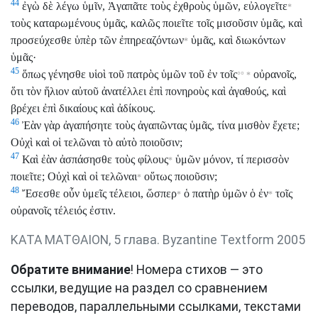
44
ἐγὼ δὲ λέγω ὑμῖν, Ἀγαπᾶτε τοὺς ἐχθροὺς ὑμῶν, εὐλογεῖτε
*
τοὺς καταρωμένους ὑμᾶς, καλῶς ποιεῖτε τοῖς μισοῦσιν ὑμᾶς, καὶ
προσεύχεσθε ὑπὲρ τῶν ἐπηρεαζόντων
ὑμᾶς, καὶ διωκόντων
*
ὑμᾶς·
45
ὅπως γένησθε υἱοὶ τοῦ πατρὸς ὑμῶν τοῦ ἐν τοῖς
οὐρανοῖς,
°°
*
ὅτι τὸν ἥλιον αὐτοῦ ἀνατέλλει ἐπὶ πονηροὺς καὶ ἀγαθούς, καὶ
βρέχει ἐπὶ δικαίους καὶ ἀδίκους.
46
Ἐὰν γὰρ ἀγαπήσητε τοὺς ἀγαπῶντας ὑμᾶς, τίνα μισθὸν ἔχετε;
Οὐχὶ καὶ οἱ τελῶναι τὸ αὐτὸ ποιοῦσιν;
47
Καὶ ἐὰν ἀσπάσησθε τοὺς φίλους
ὑμῶν μόνον, τί περισσὸν
*
ποιεῖτε; Οὐχὶ καὶ οἱ τελῶναι
οὕτως ποιοῦσιν;
*
48
Ἔσεσθε οὖν ὑμεῖς τέλειοι, ὥσπερ
ὁ πατὴρ ὑμῶν ὁ ἐν
τοῖς
*
*
οὐρανοῖς τέλειός ἐστιν.
ΚΑΤΑ ΜΑΤΘΑΙΟΝ, 5 глава. Byzantine Textform 2005
Обратите внимание
! Номера стихов — это
ссылки, ведущие на раздел со сравнением
переводов, параллельными ссылками, текстами