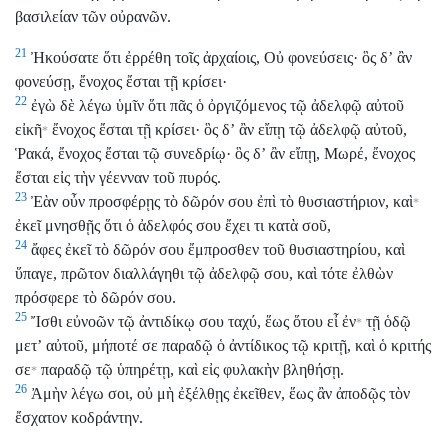
βασιλείαν τῶν οὐρανῶν.
21
Ἠκούσατε ὅτι ἐρρέθη τοῖς ἀρχαίοις, Οὐ φονεύσεις· ὃς δʼ ἂν
φονεύσῃ, ἔνοχος ἔσται τῇ κρίσει·
22
ἐγὼ δὲ λέγω ὑμῖν ὅτι πᾶς ὁ ὀργιζόμενος τῷ ἀδελφῷ αὐτοῦ
εἰκῆ
ἔνοχος ἔσται τῇ κρίσει· ὃς δʼ ἂν εἴπῃ τῷ ἀδελφῷ αὐτοῦ,
*
Ῥακά, ἔνοχος ἔσται τῷ συνεδρίῳ· ὃς δʼ ἂν εἴπῃ, Μωρέ, ἔνοχος
ἔσται εἰς τὴν γέενναν τοῦ πυρός.
23
Ἐὰν οὖν προσφέρῃς τὸ δῶρόν σου ἐπὶ τὸ θυσιαστήριον, καὶ
*
ἐκεῖ μνησθῇς ὅτι ὁ ἀδελφός σου ἔχει τι κατὰ σοῦ,
24
ἄφες ἐκεῖ τὸ δῶρόν σου ἔμπροσθεν τοῦ θυσιαστηρίου, καὶ
ὕπαγε, πρῶτον διαλλάγηθι τῷ ἀδελφῷ σου, καὶ τότε ἐλθὼν
πρόσφερε τὸ δῶρόν σου.
25
Ἴσθι εὐνοῶν τῷ ἀντιδίκῳ σου ταχύ, ἕως ὅτου εἶ ἐν
τῇ ὁδῷ
*
μετʼ αὐτοῦ, μήποτέ σε παραδῷ ὁ ἀντίδικος τῷ κριτῇ, καὶ ὁ κριτής
σε
παραδῷ τῷ ὑπηρέτῃ, καὶ εἰς φυλακὴν βληθήσῃ.
*
26
Ἀμὴν λέγω σοι, οὐ μὴ ἐξέλθῃς ἐκεῖθεν, ἕως ἂν ἀποδῷς τὸν
ἔσχατον κοδράντην.