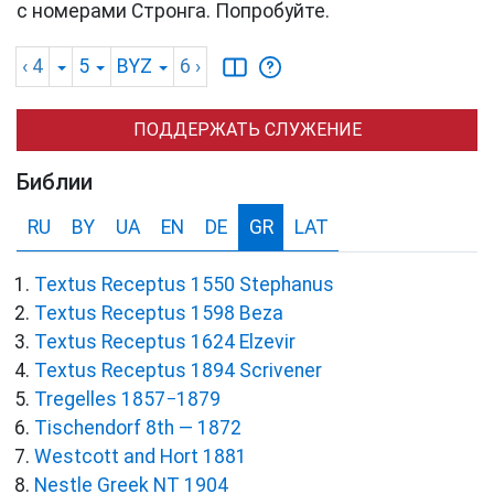
с номерами Стронга. Попробуйте.
‹ 4
5
BYZ
6
›
ПОДДЕРЖАТЬ СЛУЖЕНИЕ
Библии
RU
BY
UA
EN
DE
GR
LAT
Textus Receptus 1550 Stephanus
Textus Receptus 1598 Beza
Textus Receptus 1624 Elzevir
Textus Receptus 1894 Scrivener
Tregelles 1857−1879
Tischendorf 8th — 1872
Westcott and Hort 1881
Nestle Greek NT 1904