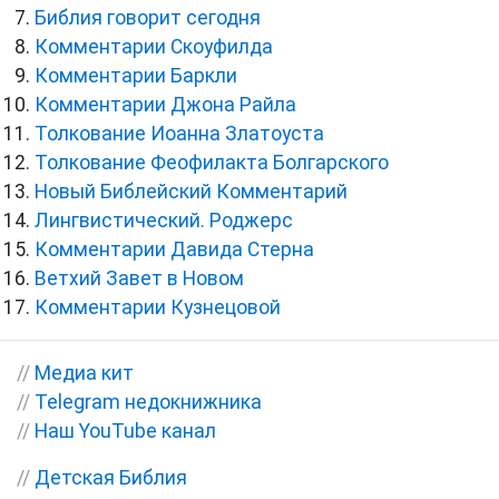
Библия говорит сегодня
Комментарии Скоуфилда
Комментарии Баркли
Комментарии Джона Райла
Толкование Иоанна Златоуста
Толкование Феофилакта Болгарского
Новый Библейский Комментарий
Лингвистический. Роджерс
Комментарии Давида Стерна
Ветхий Завет в Новом
Комментарии Кузнецовой
//
Медиа кит
//
Telegram недокнижника
//
Наш YouTube канал
//
Детская Библия