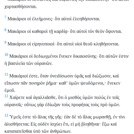
χορτασθήσονται.
7
Μακάριοι οἱ ἐλεήμονες· ὅτι αὐτοὶ ἐλεηθήσονται.
8
Μακάριοι οἱ καθαροὶ τῇ καρδίᾳ· ὅτι αὐτοὶ τὸν θεὸν ὄψονται.
9
Μακάριοι οἱ εἰρηνοποιοί· ὅτι αὐτοὶ υἱοὶ θεοῦ κληθήσονται.
10
Μακάριοι οἱ δεδιωγμένοι ἕνεκεν δικαιοσύνης· ὅτι αὐτῶν ἐστιν
ἡ βασιλεία τῶν οὐρανῶν.
11
Μακάριοί ἐστε, ὅταν ὀνειδίσωσιν ὑμᾶς καὶ διώξωσιν, καὶ
εἴπωσιν πᾶν πονηρὸν ῥῆμα
καθʼ ὑμῶν ψευδόμενοι,
ἕνεκεν
*
*
ἐμοῦ.
12
Χαίρετε καὶ ἀγαλλιᾶσθε, ὅτι ὁ μισθὸς ὑμῶν πολὺς ἐν τοῖς
οὐρανοῖς· οὕτως γὰρ ἐδίωξαν τοὺς προφήτας τοὺς πρὸ ὑμῶν.
13
Ὑμεῖς ἐστε τὸ ἅλας τῆς γῆς· ἐὰν δὲ τὸ ἅλας μωρανθῇ, ἐν τίνι
ἁλισθήσεται; Εἰς οὐδὲν ἰσχύει ἔτι, εἰ μὴ βληθῆναι
ἔξω καὶ
*
καταπατεῖσθαι ὑπὸ τῶν ἀνθρώπων.