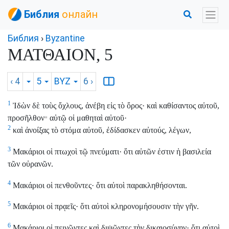
Библия
онлайн
Библия
›
Byzantine
ΜΑΤΘΑΙΟΝ, 5
‹ 4
5
BYZ
6
›
1
Ἰδὼν δὲ τοὺς ὄχλους, ἀνέβη εἰς τὸ ὄρος· καὶ καθίσαντος αὐτοῦ,
προσῆλθον
αὐτῷ οἱ μαθηταὶ αὐτοῦ·
*
2
καὶ ἀνοίξας τὸ στόμα αὐτοῦ, ἐδίδασκεν αὐτούς, λέγων,
3
Μακάριοι οἱ πτωχοὶ τῷ πνεύματι· ὅτι αὐτῶν ἐστιν ἡ βασιλεία
τῶν οὐρανῶν.
4
Μακάριοι οἱ πενθοῦντες· ὅτι αὐτοὶ παρακληθήσονται.
5
Μακάριοι οἱ πρᾳεῖς· ὅτι αὐτοὶ κληρονομήσουσιν τὴν γῆν.
6
Μακάριοι οἱ πεινῶντες καὶ διψῶντες τὴν δικαιοσύνην· ὅτι αὐτοὶ