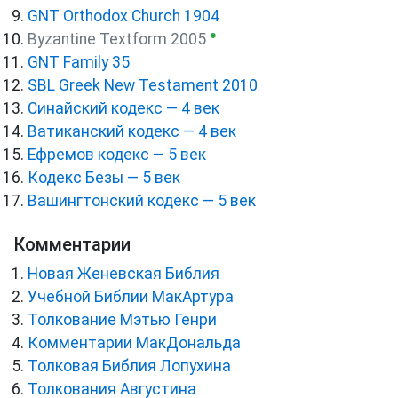
GNT Orthodox Church 1904
●
Byzantine Textform 2005
GNT Family 35
SBL Greek New Testament 2010
Синайский кодекс — 4 век
Ватиканский кодекс — 4 век
Ефремов кодекс — 5 век
Кодекс Безы — 5 век
Вашингтонский кодекс — 5 век
Комментарии
Новая Женевская Библия
Учебной Библии МакАртура
Толкование Мэтью Генри
Комментарии МакДональда
Толковая Библия Лопухина
Толкования Августина