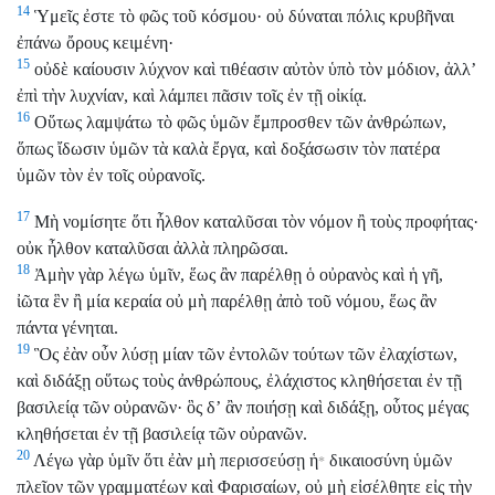
14
Ὑμεῖς ἐστε τὸ φῶς τοῦ κόσμου· οὐ δύναται πόλις κρυβῆναι
ἐπάνω ὄρους κειμένη·
15
οὐδὲ καίουσιν λύχνον καὶ τιθέασιν αὐτὸν ὑπὸ τὸν μόδιον, ἀλλʼ
ἐπὶ τὴν λυχνίαν, καὶ λάμπει πᾶσιν τοῖς ἐν τῇ οἰκίᾳ.
16
Οὕτως λαμψάτω τὸ φῶς ὑμῶν ἔμπροσθεν τῶν ἀνθρώπων,
ὅπως ἴδωσιν ὑμῶν τὰ καλὰ ἔργα, καὶ δοξάσωσιν τὸν πατέρα
ὑμῶν τὸν ἐν τοῖς οὐρανοῖς.
17
Μὴ νομίσητε ὅτι ἦλθον καταλῦσαι τὸν νόμον ἢ τοὺς προφήτας·
οὐκ ἦλθον καταλῦσαι ἀλλὰ πληρῶσαι.
18
Ἀμὴν γὰρ λέγω ὑμῖν, ἕως ἂν παρέλθῃ ὁ οὐρανὸς καὶ ἡ γῆ,
ἰῶτα ἓν ἢ μία κεραία οὐ μὴ παρέλθῃ ἀπὸ τοῦ νόμου, ἕως ἂν
πάντα γένηται.
19
Ὃς ἐὰν οὖν λύσῃ μίαν τῶν ἐντολῶν τούτων τῶν ἐλαχίστων,
καὶ διδάξῃ οὕτως τοὺς ἀνθρώπους, ἐλάχιστος κληθήσεται ἐν τῇ
βασιλείᾳ τῶν οὐρανῶν· ὃς δʼ ἂν ποιήσῃ καὶ διδάξῃ, οὗτος μέγας
κληθήσεται ἐν τῇ βασιλείᾳ τῶν οὐρανῶν.
20
Λέγω γὰρ ὑμῖν ὅτι ἐὰν μὴ περισσεύσῃ ἡ
δικαιοσύνη ὑμῶν
*
πλεῖον τῶν γραμματέων καὶ Φαρισαίων, οὐ μὴ εἰσέλθητε εἰς τὴν