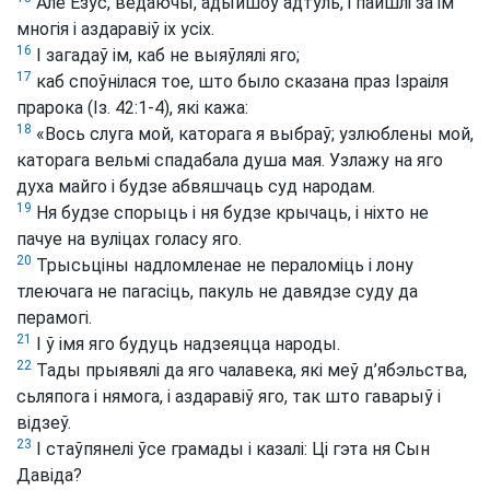
Але Езус, ведаючы, адыйшоў адтуль, і пайшлі за ім
многія і аздаравіў іх усіх.
16
І загадаў ім, каб не выяўлялі яго;
17
каб споўнілася тое, што было сказана праз Ізраіля
прарока (Із. 42:1-4), які кажа:
18
«Вось слуга мой, каторага я выбраў; узлюблены мой,
каторага вельмі спадабала душа мая. Узлажу на яго
духа майго і будзе абвяшчаць суд народам.
19
Ня будзе спорыць і ня будзе крычаць, і ніхто не
пачуе на вуліцах голасу яго.
20
Трысьціны надломленае не пераломіць і лону
тлеючага не пагасіць, пакуль не давядзе суду да
перамогі.
21
І ў імя яго будуць надзеяцца народы.
22
Тады прыявялі да яго чалавека, які меў д’ябэльства,
сьляпога і нямога, і аздаравіў яго, так што гаварыў і
відзеў.
23
І стаўпянелі ўсе грамады і казалі: Ці гэта ня Сын
Давіда?