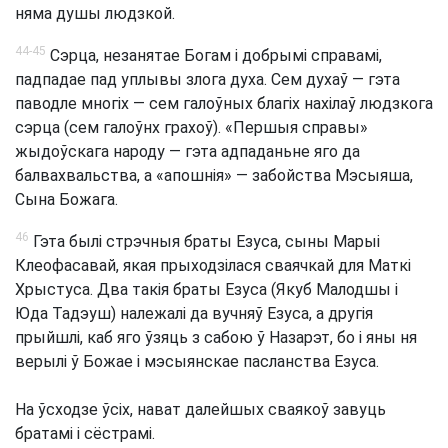
няма душы людзкой.
44-45
Сэрца, незанятае Богам і добрымі справамі,
падпадае пад уплывы злога духа. Сем духаў — гэта
паводле многіх — сем галоўных благіх нахілаў людзкога
сэрца (сем галоўнх грахоў). «Першыя справы»
жыдоўскага народу — гэта адпаданьне яго да
балвахвальства, а «апошнія» — забойства Мэсыяша,
Сына Божага.
46
Гэта былі стрэчныя браты Езуса, сыны Марыі
Клеофасавай, якая прыходзілася сваячкай для Маткі
Хрыстуса. Два такія браты Езуса (Якуб Малодшы і
Юда Тадэуш) належалі да вучняў Езуса, а другія
прыйшлі, каб яго ўзяць з сабою ў Назарэт, бо і яны ня
верылі ў Божае і мэсыянскае пасланства Езуса.
На ўсходзе ўсіх, нават далейшых сваякоў завуць
братамі і сёстрамі.