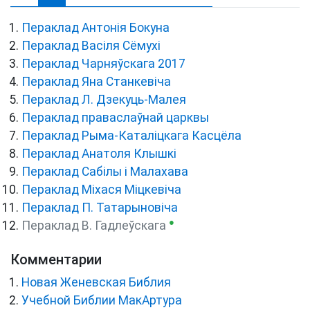
Пераклад Антонія Бокуна
Пераклад Васіля Сёмухі
Пераклад Чарняўскага 2017
Пераклад Яна Станкевіча
Пераклад Л. Дзекуць-Малея
Пераклад праваслаўнай царквы
Пераклад Рыма-Каталіцкага Касцёла
Пераклад Анатоля Клышкi
Пераклад Сабілы і Малахава
Пераклад Міхася Міцкевіча
Пераклад П. Татарыновіча
●
Пераклад В. Гадлеўскага
Комментарии
Новая Женевская Библия
Учебной Библии МакАртура