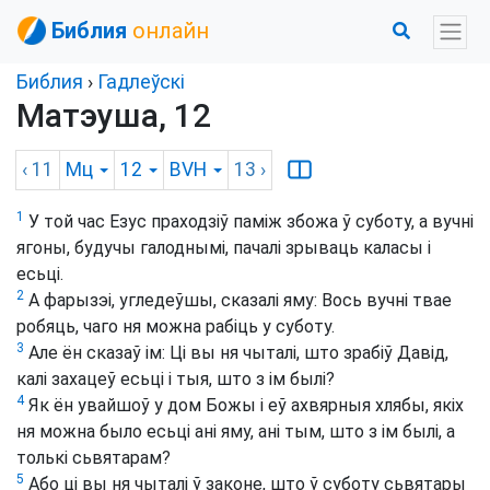
Библия
онлайн
Библия
›
Гадлеўскі
Матэуша, 12
‹ 11
Мц
12
BVH
13
›
1
У той час Езус праходзіў паміж збожа ў суботу, а вучні
ягоны, будучы галоднымі, пачалі зрываць каласы і
есьці.
2
А фарызэі, угледеўшы, сказалі яму: Вось вучні твае
робяць, чаго ня можна рабіць у суботу.
3
Але ён сказаў ім: Ці вы ня чыталі, што зрабіў Давід,
калі захацеў есьці і тыя, што з ім былі?
4
Як ён увайшоў у дом Божы і еў ахвярныя хлябы, якіх
ня можна было есьці ані яму, ані тым, што з ім былі, а
толькі сьвятарам?
5
Або ці вы ня чыталі ў законе, што ў суботу сьвятары