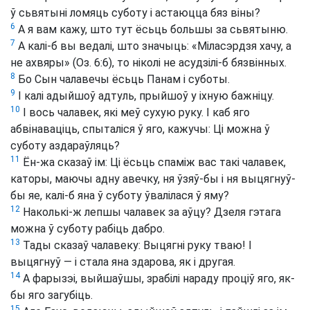
ў сьвятыні ломяць суботу і астаюцца бяз віны?
6
А я вам кажу, што тут ёсьць большы за сьвятыню.
7
А калі-б вы ведалі, што значыць: «Міласэрдзя хачу, а
не ахвяры» (Оз. 6:6), то ніколі не асудзілі-б бязвінных.
8
Бо Сын чалавечы ёсьць Панам і суботы.
9
І калі адыйшоў адтуль, прыйшоў у іхную бажніцу.
10
І вось чалавек, які меў сухую руку. І каб яго
абвінаваціць, спыталіся ў яго, кажучы: Ці можна ў
суботу аздараўляць?
11
Ён-жа сказаў ім: Ці ёсьць спаміж вас такі чалавек,
каторы, маючы адну авечку, ня ўзяў-бы і ня выцягнуў-
бы яе, калі-б яна ў суботу ўвалілася ў яму?
12
Наколькі-ж лепшы чалавек за аўцу? Дзеля гэтага
можна ў суботу рабіць дабро.
13
Тады сказаў чалавеку: Выцягні руку тваю! І
выцягнуў — і стала яна здарова, як і другая.
14
А фарызэі, выйшаўшы, зрабілі нараду проціў яго, як-
бы яго загубіць.
15