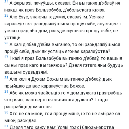
24
А фарызэі, пачуўшы, сказалі: Ён выганяе д’яблаў ня
інакш, як праз Бэльзэбуба, д’ябэльскага князя.
25
Але Езус, знаючы іх думкі, сказаў ім: Усякае
каралеўства, разьдзяліўшыся проціў сябе, апусьцее, і
ўсякі горад або дом, разьдзяліўшыся проціў сябе, не
ўстаіць.
26
А калі д’ябал д’ябла выганяе, то ён разьдзяліўшыся
проціў сябе, дык як устаіць ягонае каралеўства?
27
І калі я праз Бэльзэбуба выганяю д’яблаў, то вашыя
сыны праз каго выганяюць? Дзеля гэтага яны будуць
вашымі судзьдзямі.
28
Але калі я Духам Божым выганяю д’яблаў, дык
прыйшло да вас каралеўства Божае.
29
Або як можа ўвайсьці хто ў дом дужага і разграбіць
яго рэчы, калі перш ня зьвяжага дужага? І тады
разграбіць дом ягоны.
30
Хто не са мной, той проціў мяне, і хто не зьбірае са
мной, раскідае.
31
Дзеля таго кажу вам: Усякі грэх і блюзьнерства