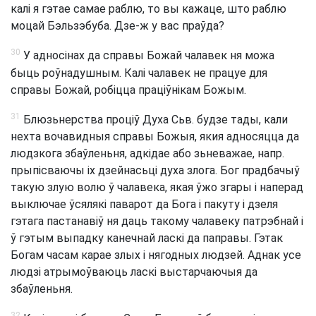
калі я гэтае самае раблю, то вы кажаце, што раблю
моцай Бэльзэбуба. Дзе-ж у вас праўда?
30
У адносінах да справы Божай чалавек ня можа
быць роўнадушным. Калі чалавек не працуе для
справы Божай, робіцца праціўнікам Божым.
31
Блюзьнерства проціў Духа Сьв. будзе тады, кали
нехта вочавидныя справы Божыя, якия адносяцца да
людзкога збаўленьня, адкідае або зьневажае, напр.
прыпісваючы іх дзейнасьці духа злога. Бог прадбачыў
такую злую волю ў чалавека, якая ўжо згары і наперад
выключае ўсялякі паварот да Бога і пакуту і дзеля
гэтага пастанавіў ня даць такому чалавеку патрэбнай і
ў гэтым выпадку канечнай ласкі да паправы. Гэтак
Богам часам карае злых і нягодных людзей. Аднак усе
людзі атрымоўваюць ласкі выстарчаючыя да
збаўленьня.
32