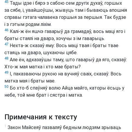
45
Тады ідзе і бярэ з сабою сем другіх духаў, горшых
за сябе, і, увайшоўшы, жывуць там і бываюць апошнія
справы гэтага чалавека горшыя за першыя. Так будзе
і з гэтым родам ліхім.
46
Калі-ж ён яшчэ гаварыў да грамадаў, вось маці яго і
браты стаялі на дварэ, хочучы з ім гаварыць.
47
Нехта-ж сказаў яму: Вось маці твая і браты твае
стаяць на дварэ, шукаючы цябе.
48
Але ён, адказаўшы таму, што гаварыў да яго, сказаў:
Хто-ж мая матка і хто мае браты?
49
І, паказваючы рукою на вучняў сваіх, сказаў: Вось
матка мая і браты мае.
50
Бо хто-б спаўняў волю Айца майго, каторы ёсьць у
небе, той мне брат і сястра і матка.
Примечания к тексту
1
Закон Майсеяў пазваляў бедным людзям зрываць