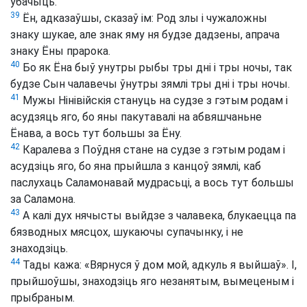
убачыць.
39
Ён, адказаўшы, сказаў ім: Род злы і чужаложны
знаку шукае, але знак яму ня будзе дадзены, апрача
знаку Ёны прарока.
40
Бо як Ёна быў унутры рыбы тры дні і тры ночы, так
будзе Сын чалавечы ўнутры зямлі тры дні і тры ночы.
41
Мужы Нінівійскія стануць на судзе з гэтым родам і
асудзяць яго, бо яны пакутавалі на абвяшчаньне
Ёнава, а вось тут большы за Ёну.
42
Каралева з Поўдня стане на судзе з гэтым родам і
асудзіць яго, бо яна прыйшла з канцоў зямлі, каб
паслухаць Саламонавай мудрасьці, а вось тут большы
за Саламона.
43
А калі дух нячысты выйдзе з чалавека, блукаецца па
бязводных мясцох, шукаючы супачынку, і не
знаходзіць.
44
Тады кажа: «Вярнуся ў дом мой, адкуль я выйшаў». І,
прыйшоўшы, знаходзіць яго незанятым, вымеценым і
прыбраным.