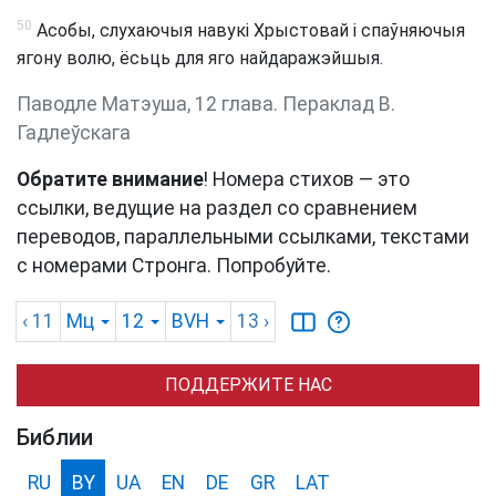
50
Асобы, слухаючыя навукі Хрыстовай і спаўняючыя
ягону волю, ёсьць для яго найдаражэйшыя.
Паводле Матэуша, 12 глава. Пераклад В.
Гадлеўскага
Обратите внимание
! Номера стихов — это
ссылки, ведущие на раздел со сравнением
переводов, параллельными ссылками, текстами
с номерами Стронга. Попробуйте.
‹ 11
Мц
12
BVH
13
›
ПОДДЕРЖИТЕ НАС
Библии
RU
BY
UA
EN
DE
GR
LAT