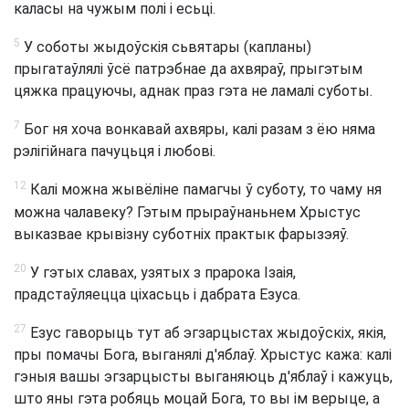
каласы на чужым полі і есьці.
5
У соботы жыдоўскія сьвятары (капланы)
прыгатаўлялі ўсё патрэбнае да ахвяраў, прыгэтым
цяжка працуючы, аднак праз гэта не ламалі суботы.
7
Бог ня хоча вонкавай ахвяры, калі разам з ёю няма
рэлігійнага пачуцьця і любові.
12
Калі можна жывёліне памагчы ў суботу, то чаму ня
можна чалавеку? Гэтым прыраўнаньнем Хрыстус
выказвае крывізну суботніх практык фарызэяў.
20
У гэтых славах, узятых з прарока Ізаія,
прадстаўляецца ціхасьць і дабрата Езуса.
27
Езус гаворыць тут аб эгзарцыстах жыдоўскіх, якія,
пры помачы Бога, выганялі д'яблаў. Хрыстус кажа: калі
гэныя вашы эгзарцысты выганяюць д'яблаў і кажуць,
што яны гэта робяць моцай Бога, то вы ім верыце, а