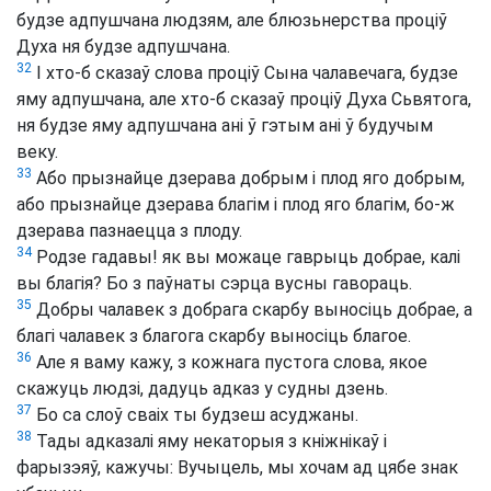
будзе адпушчана людзям, але блюзьнерства проціў
Духа ня будзе адпушчана.
32
І хто-б сказаў слова проціў Сына чалавечага, будзе
яму адпушчана, але хто-б сказаў проціў Духа Сьвятога,
ня будзе яму адпушчана ані ў гэтым ані ў будучым
веку.
33
Або прызнайце дзерава добрым і плод яго добрым,
або прызнайце дзерава благім і плод яго благім, бо-ж
дзерава пазнаецца з плоду.
34
Родзе гадавы! як вы можаце гаврыць добрае, калі
вы благія? Бо з паўнаты сэрца вусны гавораць.
35
Добры чалавек з добрага скарбу выносіць добрае, а
благі чалавек з благога скарбу выносіць благое.
36
Але я ваму кажу, з кожнага пустога слова, якое
скажуць людзі, дадуць адказ у судны дзень.
37
Бо са слоў сваіх ты будзеш асуджаны.
38
Тады адказалі яму некаторыя з кніжнікаў і
фарызэяў, кажучы: Вучыцель, мы хочам ад цябе знак