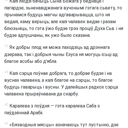
Калі людзі бачыць Сына Божага ў беднаце і
пагардзе, зьненавіджанага вучонымі гэтага сьвету, то
прынамся будуць магчы адгаварывацца, што ня
ведалі, каму верыць; але калі чалавек ведае і разам
блюзьніць, то гэта ўжо будзе грэх проціў Духа Сьв. і ня
будзе адпушчаны, як ужо было сказана.
33
Як добры плод ня можа паходзіць ад дрэннага
дзерава, так і добрыя чыны Езуса ня могуць ісьці ад
благое асобы або д'ябла.
34
Калі сэрца поўнае добрага, то добрае будзе і на
вуснах чалавека, а калі благое на сэрцы, то благое
будуць гаварыць і вусны. У далейшых радкох сэрца
чалавека прыраўнавана да скарбу.
42
Каралева з поўдня — гэта каралева Саба з
паўдзённай Арабіі.
43
«Бязводныя мясцы» азначаюць тут пустыню, дзе