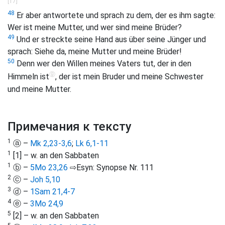
[17]
48
Er aber antwortete und sprach zu dem, der es ihm sagte:
Wer ist meine Mutter, und wer sind meine Brüder?
49
Und er streckte seine Hand aus über seine Jünger und
sprach: Siehe da, meine Mutter und meine Brüder!
50
Denn wer den Willen meines Vaters tut, der in den
ⓖ
Himmeln ist
, der ist mein Bruder und meine Schwester
und meine Mutter.
Примечания к тексту
1
ⓐ –
Mk 2,23-3,6
;
Lk 6,1-11
1
[1] – w. an den Sabbaten
1
ⓑ –
5Mo 23,26
⇨Esyn: Synopse Nr. 111
2
ⓒ –
Joh 5,10
3
ⓓ –
1Sam 21,4-7
4
ⓔ –
3Mo 24,9
5
[2] – w. an den Sabbaten