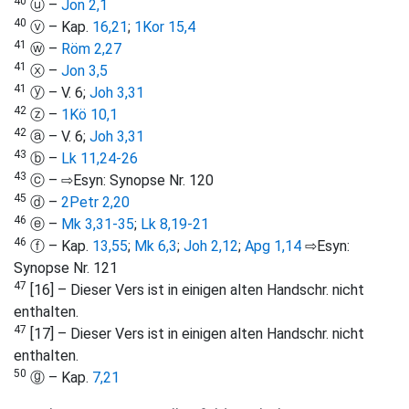
40
ⓤ –
Jon 2,1
40
ⓥ – Kap.
16,21
;
1Kor 15,4
41
ⓦ –
Röm 2,27
41
ⓧ –
Jon 3,5
41
ⓨ – V. 6;
Joh 3,31
42
ⓩ –
1Kö 10,1
42
ⓐ – V. 6;
Joh 3,31
43
ⓑ –
Lk 11,24-26
43
ⓒ – ⇨Esyn: Synopse Nr. 120
45
ⓓ –
2Petr 2,20
46
ⓔ –
Mk 3,31-35
;
Lk 8,19-21
46
ⓕ – Kap.
13,55
;
Mk 6,3
;
Joh 2,12
;
Apg 1,14
⇨Esyn:
Synopse Nr. 121
47
[16] – Dieser Vers ist in einigen alten Handschr. nicht
enthalten.
47
[17] – Dieser Vers ist in einigen alten Handschr. nicht
enthalten.
50
ⓖ – Kap.
7,21