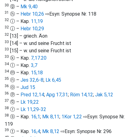
30
ⓖ –
Mk 9,40
31
ⓗ –
Hebr 10,26
⇨Esyn: Synopse Nr. 118
32
ⓘ – Kap.
11,19
32
ⓙ –
Hebr 10,29
32
[13] – griech. Äon
33
[14] – w. und seine Frucht ist
33
[15] – w. und seine Frucht ist
33
ⓚ – Kap.
7,17
.
20
34
ⓛ – Kap.
3,7
34
ⓜ – Kap.
15,18
35
ⓝ –
Jes 32,6-8
;
Lk 6,45
36
ⓞ –
Jud 15
36
ⓟ –
Pred 12,14
;
Apg 17,31
;
Röm 14,12
;
Jak 5,12
37
ⓠ –
Lk 19,22
38
ⓡ –
Lk 11,29-32
38
ⓢ – Kap.
16,1
;
Mk 8,11
;
1Kor 1,22
⇨Esyn: Synopse Nr.
119
39
ⓣ – Kap.
16,4
;
Mk 8,12
⇨Esyn: Synopse Nr. 296