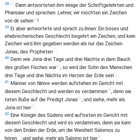
ⓡ
38
Dann antworteten ihm einige der Schriftgelehrten und
Pharisäer und sprachen: Lehrer, wir möchten ein Zeichen
ⓢ
von dir sehen
!
39
Er aber antwortete und sprach zu ihnen: Ein böses und
ehebrecherisches Geschlecht begehrt ein Zeichen, und kein
Zeichen wird ihm gegeben werden als nur das Zeichen
ⓣ
Jonas, des Propheten
.
40
Denn wie Jona drei Tage und drei Nächte in dem Bauch
ⓤ
des großen Fisches war
, so wird der Sohn des Menschen
ⓥ
drei Tage und drei Nächte im Herzen der Erde sein
.
41
Männer von Ninive werden aufstehen im Gericht mit
ⓦ
diesem Geschlecht und werden es verdammen
, denn sie
ⓧ
taten Buße auf die Predigt Jonas
; und siehe, mehr als
ⓨ
Jona ist hier
.
42
Eine Königin des Südens wird auftreten im Gericht mit
diesem Geschlecht und wird es verdammen, denn sie kam
von den Enden der Erde, um die Weisheit Salomos zu
ⓩ
ⓐ
hören
; und siehe, mehr als Salomo ist hier
.