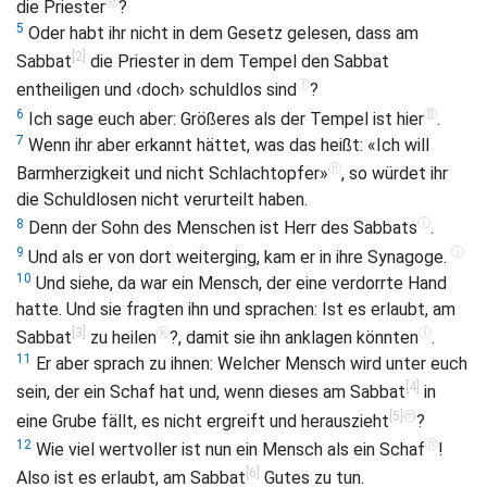
ⓔ
die Priester
?
5
Oder habt ihr nicht in dem Gesetz gelesen, dass am
[2]
Sabbat
die Priester in dem Tempel den Sabbat
ⓕ
entheiligen und ‹doch› schuldlos sind
?
ⓖ
6
Ich sage euch aber: Größeres als der Tempel ist hier
.
7
Wenn ihr aber erkannt hättet, was das heißt: «Ich will
ⓗ
Barmherzigkeit und nicht Schlachtopfer»
, so würdet ihr
die Schuldlosen nicht verurteilt haben.
ⓘ
8
Denn der Sohn des Menschen ist Herr des Sabbats
.
ⓙ
9
Und als er von dort weiterging, kam er in ihre Synagoge.
10
Und siehe, da war ein Mensch, der eine verdorrte Hand
hatte. Und sie fragten ihn und sprachen: Ist es erlaubt, am
[3]
ⓚ
ⓛ
Sabbat
zu heilen
?, damit sie ihn anklagen könnten
.
11
Er aber sprach zu ihnen: Welcher Mensch wird unter euch
[4]
sein, der ein Schaf hat und, wenn dieses am Sabbat
in
[5]
ⓜ
eine Grube fällt, es nicht ergreift und herauszieht
?
ⓝ
12
Wie viel wertvoller ist nun ein Mensch als ein Schaf
!
[6]
Also ist es erlaubt, am Sabbat
Gutes zu tun.