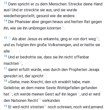
13
Dann spricht er zu dem Menschen: Strecke deine Hand
aus! Und er streckte sie aus, und sie wurde
wiederhergestellt, gesund wie die andere.
14
Die Pharisäer aber gingen hinaus und hielten Rat gegen
ⓞ
ihn, wie sie ihn umbringen könnten
.
ⓟ
ⓠ
15
Als aber Jesus es erkannte, ging er von dort weg
;
und es folgten ihm große Volksmengen, und er heilte sie
ⓡ
alle
.
16
Und er bedrohte sie, dass sie ihn nicht offenbar
ⓢ
machten
,
17
damit erfüllt würde, was durch den Propheten Jesaja
ⓣ
geredet ist, der spricht
:
18
«Siehe, mein Knecht, den ich erwählt habe, mein
Geliebter, an dem meine Seele Wohlgefallen gefunden
ⓤ
ⓥ
hat
; ich werde meinen Geist auf ihn legen
, und er wird
[7]
den Nationen Recht
verkünden.
ⓦ
19
Er wird nicht streiten
noch schreien, noch wird jemand