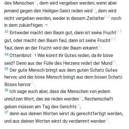
ⓘ
des Menschen
, dem wird vergeben werden; wenn aber
ⓙ
jemand gegen den Heiligen Geist reden wird
, dem wird
[13]
nicht vergeben werden, weder in diesem Zeitalter
noch
in dem zukünftigen. —
[14]
33
Entweder macht den Baum gut, dann ist seine Frucht
[15]
gut, oder macht den Baum faul, dann ist seine Frucht
ⓚ
faul; denn an der Frucht wird der Baum erkannt
.
ⓛ
34
Otternbrut
! Wie könnt ihr Gutes reden, da ihr böse
ⓜ
seid? Denn aus der Fülle des Herzens redet der Mund
.
35
Der gute Mensch bringt aus dem guten Schatz Gutes
hervor, und der böse Mensch bringt aus dem bösen Schatz
ⓝ
Böses hervor
.
36
Ich sage euch aber, dass die Menschen von jedem
ⓞ
unnützen Wort, das sie reden werden
, Rechenschaft
ⓟ
geben müssen am Tag des Gerichts
;
37
denn aus deinen Worten wirst du gerechtfertigt werden,
ⓠ
und aus deinen Worten wirst du verdammt werden
.