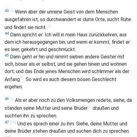
ⓑ
43
Wenn aber der unreine Geist von dem Menschen
ausgefahren ist, so durchwandert er dürre Orte, sucht Ruhe
ⓒ
und findet sie nicht.
44
Dann spricht er: Ich will in mein Haus zurückkehren, aus
dem ich herausgegangen bin; und wenn er kommt, findet er
es leer, gekehrt und geschmückt.
45
Dann geht er hin und nimmt sieben andere Geister mit
sich, böser als er selbst, und sie gehen hinein und wohnen
dort; und das Ende jenes Menschen wird schlimmer als der
ⓓ
Anfang
. So wird es auch diesem bösen Geschlecht
ergehen.
ⓔ
46
Als er aber noch zu den Volksmengen redete, siehe, da
ⓕ
standen seine Mutter und seine Brüder
draußen und
suchten ihn zu sprechen.
[16]
47
Und es sprach einer zu ihm: Siehe, deine Mutter und
deine Brüder stehen draußen und suchen dich zu sprechen.