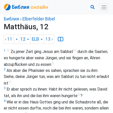
Библия
онлайн
Библия
›
Elberfelder Bibel
Matthäus, 12
‹ 11
12
ELB
13
›
ⓐ
[1]
1
Zu jener Zeit ging Jesus am Sabbat
durch die Saaten;
es hungerte aber seine Jünger, und sie fingen an, Ähren
ⓑ
abzupflücken und zu essen
.
2
Als aber die Pharisäer es sahen, sprachen sie zu ihm:
Siehe, deine Jünger tun, was am Sabbat zu tun nicht erlaubt
ⓒ
ist
.
3
Er aber sprach zu ihnen: Habt ihr nicht gelesen, was David
ⓓ
tat, als ihn und die bei ihm waren hungerte
?
4
Wie er in das Haus Gottes ging und die Schaubrote aß, die
er nicht essen durfte, noch die bei ihm waren, sondern allein