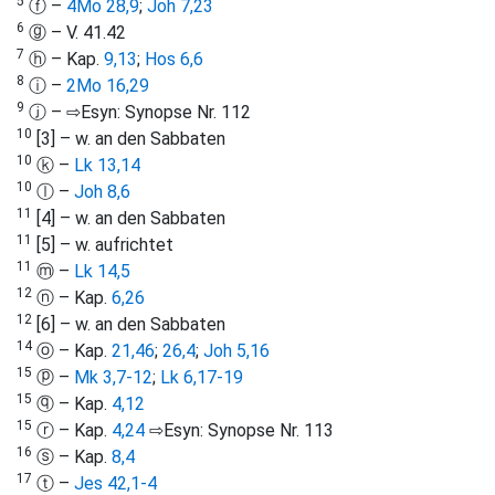
5
ⓕ –
4Mo 28,9
;
Joh 7,23
6
ⓖ – V. 41.42
7
ⓗ – Kap.
9,13
;
Hos 6,6
8
ⓘ –
2Mo 16,29
9
ⓙ – ⇨Esyn: Synopse Nr. 112
10
[3] – w. an den Sabbaten
10
ⓚ –
Lk 13,14
10
ⓛ –
Joh 8,6
11
[4] – w. an den Sabbaten
11
[5] – w. aufrichtet
11
ⓜ –
Lk 14,5
12
ⓝ – Kap.
6,26
12
[6] – w. an den Sabbaten
14
ⓞ – Kap.
21,46
;
26,4
;
Joh 5,16
15
ⓟ –
Mk 3,7-12
;
Lk 6,17-19
15
ⓠ – Kap.
4,12
15
ⓡ – Kap.
4,24
⇨Esyn: Synopse Nr. 113
16
ⓢ – Kap.
8,4
17
ⓣ –
Jes 42,1-4