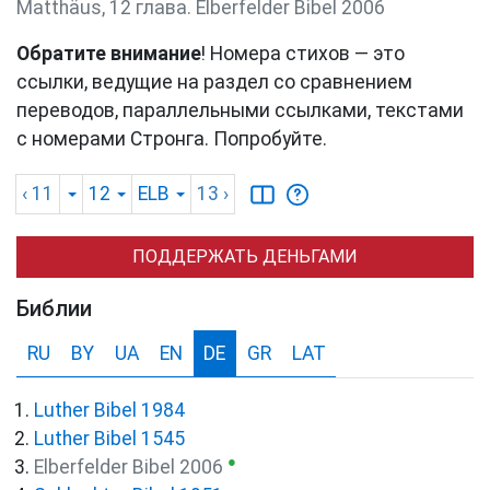
Matthäus, 12 глава. Elberfelder Bibel 2006
Обратите внимание
! Номера стихов — это
ссылки, ведущие на раздел со сравнением
переводов, параллельными ссылками, текстами
с номерами Стронга. Попробуйте.
‹ 11
12
ELB
13
›
ПОДДЕРЖАТЬ ДЕНЬГАМИ
Библии
RU
BY
UA
EN
DE
GR
LAT
Luther Bibel 1984
Luther Bibel 1545
●
Elberfelder Bibel 2006