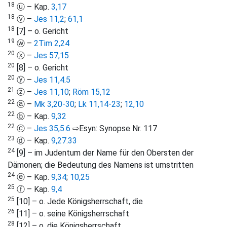
18
ⓤ – Kap.
3,17
18
ⓥ –
Jes 11,2
;
61,1
18
[7] – o. Gericht
19
ⓦ –
2Tim 2,24
20
ⓧ –
Jes 57,15
20
[8] – o. Gericht
20
ⓨ –
Jes 11,4
.
5
21
ⓩ –
Jes 11,10
;
Röm 15,12
22
ⓐ –
Mk 3,20-30
;
Lk 11,14-23
;
12,10
22
ⓑ – Kap.
9,32
22
ⓒ –
Jes 35,5
.
6
⇨Esyn: Synopse Nr. 117
23
ⓓ – Kap.
9,27
.
33
24
[9] – im Judentum der Name für den Obersten der
Dämonen; die Bedeutung des Namens ist umstritten
24
ⓔ – Kap.
9,34
;
10,25
25
ⓕ – Kap.
9,4
25
[10] – o. Jede Königsherrschaft, die
26
[11] – o. seine Königsherrschaft
28
[12] – o. die Königsherrschaft