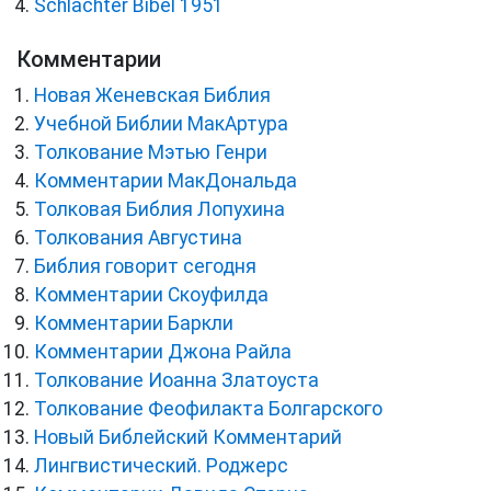
Schlachter Bibel 1951
Комментарии
Новая Женевская Библия
Учебной Библии МакАртура
Толкование Мэтью Генри
Комментарии МакДональда
Толковая Библия Лопухина
Толкования Августина
Библия говорит сегодня
Комментарии Скоуфилда
Комментарии Баркли
Комментарии Джона Райла
Толкование Иоанна Златоуста
Толкование Феофилакта Болгарского
Новый Библейский Комментарий
Лингвистический. Роджерс