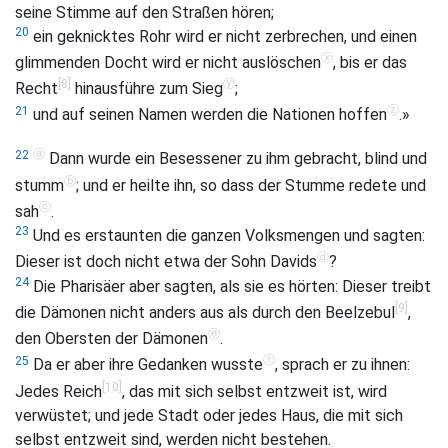
seine Stimme auf den Straßen hören;
20
ein geknicktes Rohr wird er nicht zerbrechen, und einen
ⓧ
glimmenden Docht wird er nicht auslöschen
, bis er das
[8]
ⓨ
Recht
hinausführe zum Sieg
;
ⓩ
21
und auf seinen Namen werden die Nationen hoffen
.»
ⓐ
22
Dann wurde ein Besessener zu ihm gebracht, blind und
ⓑ
stumm
; und er heilte ihn, so dass der Stumme redete und
ⓒ
sah
.
23
Und es erstaunten die ganzen Volksmengen und sagten:
ⓓ
Dieser ist doch nicht etwa der Sohn Davids
?
24
Die Pharisäer aber sagten, als sie es hörten: Dieser treibt
[9]
die Dämonen nicht anders aus als durch den Beelzebul
,
ⓔ
den Obersten der Dämonen
.
ⓕ
25
Da er aber ihre Gedanken wusste
, sprach er zu ihnen:
[10]
Jedes Reich
, das mit sich selbst entzweit ist, wird
verwüstet; und jede Stadt oder jedes Haus, die mit sich
selbst entzweit sind, werden nicht bestehen.