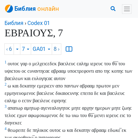
Библия
онлайн
Библия
›
Codex 01
ΕΒΡΑΙΟΥΣ, 7
‹ 6
7
GA01
8
›
1
ουτοϲ γαρ ο μελχειϲεδεκ βαϲιλευϲ ϲαλημ ιερευϲ του θ̅υ̅ του
υψιϲτου οϲ ϲυναντηϲαϲ αβρααμ υποϲτρεφοντι απο τηϲ κοπηϲ των
βαϲιλεων και ευλογηϲαϲ αυτον
2
ω και δεκατην εμεριϲεν απο παντων αβρααμ πρωτον μεν
ερμηνευομενοϲ βαϲιλευϲ δικαιοϲυνηϲ επειτα δε και βαϲιλευϲ
ϲαλημ ο εϲτιν βαϲιλευϲ ειρηνηϲ
3
απατωρ αμητωρ αγενεαλογητοϲ μητε αρχην ημερων μητε ζωηϲ
τελοϲ εχων αφωμοιωμενοϲ δε τω υιω του θ̅υ̅ μενει ιερευϲ ειϲ το
διηνεκεϲ
4
θεωρειτε δε πηλικοϲ ουτοϲ ω και δεκατην αβρααμ εδωκε̅ εκ
των ακροθινιω̅ ο πατριαρχηϲ