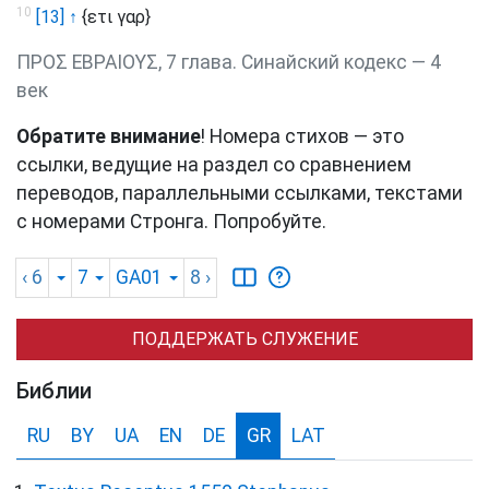
10
[13] ↑
{ετι γαρ}
ΠΡΟΣ ΕΒΡΑΙΟΥΣ, 7 глава. Синайский кодекс — 4
век
Обратите внимание
! Номера стихов — это
ссылки, ведущие на раздел со сравнением
переводов, параллельными ссылками, текстами
с номерами Стронга. Попробуйте.
‹ 6
7
GA01
8
›
ПОДДЕРЖАТЬ СЛУЖЕНИЕ
Библии
RU
BY
UA
EN
DE
GR
LAT