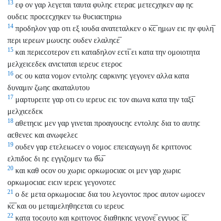
13
εφ ον γαρ λεγεται ταυτα φυληϲ ετεραϲ μετεϲχηκεν αφ ηϲ
ουδειϲ προϲεϲχηκεν τω θυϲιαϲτηριω
14
προδηλον γαρ οτι εξ ιουδα ανατεταλκεν ο κ̅ϲ̅ ημων ειϲ ην φυλη̅
περι ιερεων μωυϲηϲ ουδεν ελαληϲε̅
15
και περιϲϲοτερον ετι καταδηλον εϲτι̅ ει κατα την ομοιοτητα
μελχειϲεδεκ ανιϲταται ιερευϲ ετεροϲ
16
οϲ ου κατα νομον εντοληϲ ϲαρκινηϲ γεγονεν αλλα κατα
δυναμιν ζωηϲ ακαταλυτου
17
μαρτυρειτε γαρ οτι ϲυ ιερευϲ ειϲ τον αιωνα κατα την ταξι̅
μελχιϲεδεκ
18
αθετηϲιϲ μεν γαρ γινεται προαγουϲηϲ εντοληϲ δια το αυτηϲ
αϲθενεϲ και ανωφελεϲ
19
ουδεν γαρ ετελειωϲεν ο νομοϲ επειϲαγωγη δε κριττονοϲ
ελπιδοϲ δι ηϲ εγγιζομεν τω θ̅ω̅
20
και καθ οϲον ου χωριϲ ορκωμοϲιαϲ οι μεν γαρ χωριϲ
ορκωμοϲιαϲ ειϲιν ιερειϲ γεγονοτεϲ
21
ο δε μετα ορκωμοϲιαϲ δια του λεγοντοϲ προϲ αυτον ωμοϲεν
κ̅ϲ̅ και ου μεταμεληθηϲεται ϲυ ιερευϲ
22
κατα τοϲουτο και κριττονοϲ διαθηκηϲ γεγονε̅ εγγυοϲ ι̅ϲ̅