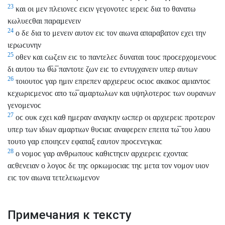
23
και οι μεν πλειονεϲ ειϲιν γεγονοτεϲ ιερειϲ δια το θανατω
κωλυεϲθαι παραμενειν
24
ο δε δια το μενειν αυτον ειϲ τον αιωνα απαραβατον εχει την
ιερωϲυνην
25
οθεν και ϲωζειν ειϲ το παντελεϲ δυναται τουϲ προϲερχομενουϲ
δι αυτου τω θ̅ω̅ παντοτε ζων ειϲ το εντυγχανειν υπερ αυτων
26
τοιουτοϲ γαρ ημιν επρεπεν αρχιερευϲ οϲιοϲ ακακοϲ αμιαντοϲ
κεχωριϲμενοϲ απο τω̅ αμαρτωλων και υψηλοτεροϲ των ουρανων
γενομενοϲ
27
οϲ ουκ εχει καθ ημεραν αναγκην ωϲπερ οι αρχιερειϲ προτερον
υπερ των ιδιων αμαρτιων θυϲιαϲ αναφερειν επειτα τω̅ του λαου
τουτο γαρ εποιηϲεν εφαπαξ εαυτον προϲενεγκαϲ
28
ο νομοϲ γαρ ανθρωπουϲ καθιϲτηϲιν αρχιερειϲ εχονταϲ
αϲθενειαν ο λογοϲ δε τηϲ ορκωμοϲιαϲ τηϲ μετα τον νομον υιον
ειϲ τον αιωνα τετελειωμενον
Примечания к тексту