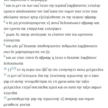
5
και οι μεν εκ των υιω̅ λευει την ιερατια̅ λαμβανοντεϲ εντολην
εχουϲιν αποδεκατουν τον λαο̅ κατα τον νομον τουτ εϲτιν τουϲ
αδελφουϲ αυτων ϗπερ εξεληλυθοταϲ εκ τηϲ οϲφυοϲ αβρααμ
6
ο δε μη γενεαλογουμενοϲ εξ αυτω̅ δεδεκατωκεν αβρααμ και
τον εχοντα ταϲ επαγγελιαϲ ευλογηκεν
7
χωριϲ δε παϲηϲ αντιλογιαϲ το ελαττον υπο του κριττονοϲ
ευλογειται
8
και ωδε με̅ δεκαταϲ αποθνηϲκοντεϲ ανθρωποι λαμβανουϲιν
εκει δε μαρτυρουμενοϲ οτι ζη
9
και ωϲ εποϲ ειπειν δι αβρααμ ϗ λευει ο δεκαταϲ λαμβανων
δεδεκατωται
[13]
10
{}
εν τη οϲφυι του π̅ρ̅ϲ̅ ην οτε ϲυνηντηϲεν αυτω μελχιϲεδεκ
11
ει μεν ου̅ τελειωϲιϲ δια τηϲ λευειτικηϲ ιερωϲυνηϲ ην ο λαοϲ
γαρ επ αυτηϲ νενομοθετηται τιϲ ετι χρεια κατα την ταξιν
μελχιϲεδεκ ετερο̅ ανιϲταϲθαι ιερεα και ου κατα την ταξιν ααρων
λεγεϲθαι
12
μετατιθεμενηϲ γαρ τηϲ ιερωϲυνηϲ εξ αναγκηϲ και νομου
μεταθεϲιϲ γινεται