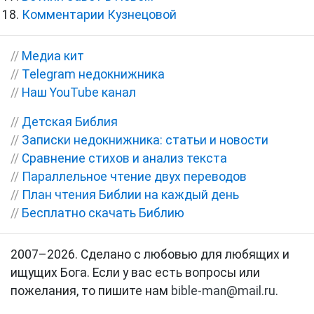
Комментарии Кузнецовой
//
Медиа кит
//
Telegram недокнижника
//
Наш YouTube канал
//
Детская Библия
//
Записки недокнижника: статьи и новости
//
Сравнение стихов и анализ текста
//
Параллельное чтение двух переводов
//
План чтения Библии на каждый день
//
Бесплатно скачать Библию
2007–2026. Сделано с любовью для любящих и
ищущих Бога. Если у вас есть вопросы или
пожелания, то пишите нам
bible-man@mail.ru
.