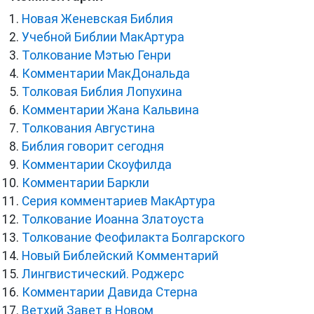
Новая Женевская Библия
Учебной Библии МакАртура
Толкование Мэтью Генри
Комментарии МакДональда
Толковая Библия Лопухина
Комментарии Жана Кальвина
Толкования Августина
Библия говорит сегодня
Комментарии Скоуфилда
Комментарии Баркли
Серия комментариев МакАртура
Толкование Иоанна Златоуста
Толкование Феофилакта Болгарского
Новый Библейский Комментарий
Лингвистический. Роджерс
Комментарии Давида Стерна
Ветхий Завет в Новом