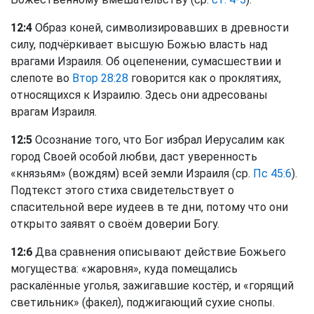
12:4
Образ коней, символизировавших в древности
силу, подчёркивает высшую Божью власть над
врагами Израиля. Об оцепенении, сумасшествии и
слепоте во
Втор 28:28
говорится как о проклятиях,
относящихся к Израилю. Здесь они адресованы
врагам Израиля.
12:5
Осознание того, что Бог избрал Иерусалим как
город Своей особой любви, даст уверенность
«князьям» (вождям) всей земли Израиля (ср.
Пс 45:6
).
Подтекст этого стиха свидетельствует о
спасительной вере иудеев в те дни, потому что они
открыто заявят о своём доверии Богу.
12:6
Два сравнения описывают действие Божьего
могущества: «жаровня», куда помещались
раскалённые уголья, зажигавшие костёр, и «горящий
светильник» (факел), поджигающий сухие снопы.