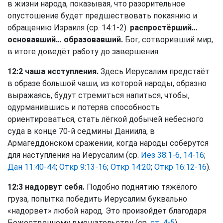
в жизни народа, показывая, что разорительное
опустошение будет предшествовать покаянию и
обращению Израиля (ср. 14:1-2).
распростёрший…
основавший… образовавший.
Бог, сотворивший мир,
в итоге доведёт работу до завершения.
12:2 чаша исступления.
Здесь Иерусалим предстаёт
в образе большой чаши, из которой народы, образно
выражаясь, будут стремиться напиться, чтобы,
одурманившись и потеряв способность
ориентироваться, стать лёгкой добычей небесного
суда в конце 70-й седмины Даниила, в
Армагеддонском сражении, когда народы соберутся
для наступления на Иерусалим (ср.
Иез 38:1-6, 14-16
;
Дан 11:40-44
;
Откр 9:13-16
;
Откр 14:20
;
Откр 16:12-16
).
12:3 надорвут себя.
Подобно поднятию тяжёлого
груза, попытка победить Иерусалим буквально
«надорвёт» любой народ. Это произойдёт благодаря
Божественному вмешательству (ср.
ст. 4-5
).