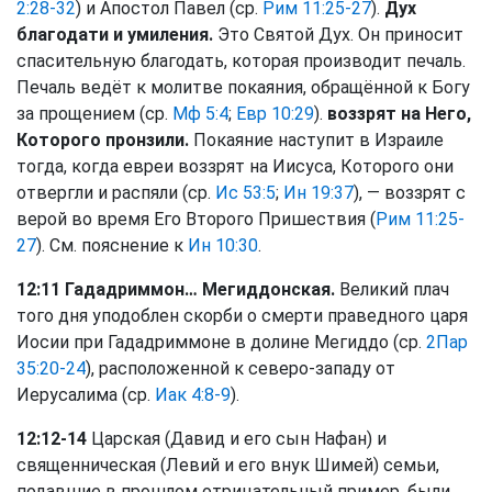
2:28-32
) и Апостол Павел (ср.
Рим 11:25-27
).
Дух
благодати и умиления.
Это Святой Дух. Он приносит
спасительную благодать, которая производит печаль.
Печаль ведёт к молитве покаяния, обращённой к Богу
за прощением (ср.
Мф 5:4
;
Евр 10:29
).
воззрят на Него,
Которого пронзили.
Покаяние наступит в Израиле
тогда, когда евреи воззрят на Иисуса, Которого они
отвергли и распяли (ср.
Ис 53:5
;
Ин 19:37
), — воззрят с
верой во время Его Второго Пришествия (
Рим 11:25-
27
). См. пояснение к
Ин 10:30
.
12:11 Гададриммон… Мегиддонская.
Великий плач
того дня уподоблен скорби о смерти праведного царя
Иосии при Гададриммоне в долине Мегиддо (ср.
2Пар
35:20-24
), расположенной к северо-западу от
Иерусалима (ср.
Иак 4:8-9
).
12:12-14
Царская (Давид и его сын Нафан) и
священническая (Левий и его внук Шимей) семьи,
подавшие в прошлом отрицательный пример, были