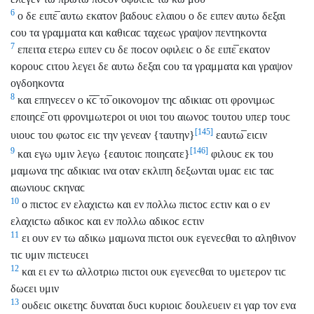
6
ο δε ειπε̅ αυτω εκατον βαδουϲ ελαιου ο δε ειπεν αυτω δεξαι
ϲου τα γραμματα και καθιϲαϲ ταχεωϲ γραψον πεντηκοντα
7
επειτα ετερω ειπεν ϲυ δε ποϲον οφιλειϲ ο δε ειπε̅ εκατον
κορουϲ ϲιτου λεγει δε αυτω δεξαι ϲου τα γραμματα και γραψον
ογδοηκοντα
8
και επηνεϲεν ο κ̅ϲ̅ το̅ οικονομον τηϲ αδικιαϲ οτι φρονιμωϲ
εποιηϲε̅ οτι φρονιμωτεροι οι υιοι του αιωνοϲ τουτου υπερ τουϲ
[145]
υιουϲ του φωτοϲ ειϲ την γενεαν {ταυτην}
εαυτω̅ ειϲιν
[146]
9
και εγω υμιν λεγω {εαυτοιϲ ποιηϲατε}
φιλουϲ εκ του
μαμωνα τηϲ αδικιαϲ ινα οταν εκλιπη δεξωνται υμαϲ ειϲ ταϲ
αιωνιουϲ ϲκηναϲ
10
ο πιϲτοϲ εν ελαχιϲτω και εν πολλω πιϲτοϲ εϲτιν και ο εν
ελαχιϲτω αδικοϲ και εν πολλω αδικοϲ εϲτιν
11
ει ουν εν τω αδικω μαμωνα πιϲτοι ουκ εγενεϲθαι το αληθινον
τιϲ υμιν πιϲτευϲει
12
και ει εν τω αλλοτριω πιϲτοι ουκ εγενεϲθαι το υμετερον τιϲ
δωϲει υμιν
13
ουδειϲ οικετηϲ δυναται δυϲι κυριοιϲ δουλευειν ει γαρ τον ενα