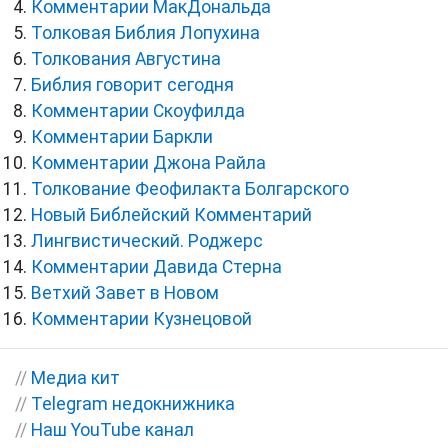
Комментарии МакДональда
Толковая Библия Лопухина
Толкования Августина
Библия говорит сегодня
Комментарии Скоуфилда
Комментарии Баркли
Комментарии Джона Райла
Толкование Феофилакта Болгарского
Новый Библейский Комментарий
Лингвистический. Роджерс
Комментарии Давида Стерна
Ветхий Завет в Новом
Комментарии Кузнецовой
//
Медиа кит
//
Telegram недокнижника
//
Наш YouTube канал