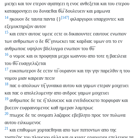
μιϲηϲι και τον ετερον αγαπηϲει η ενοϲ ανθεξεται και του ετερου
καταφρονηϲει ου δυναϲθαι θ̅ω̅ δουλευειν και μαμωνα
[147]
14
ηκουον δε ταυτα παντα {}
φιλαργυροι υπαρχοντεϲ και
εξεμυκτηριζον αυτον
15
και ειπεν αυτοιϲ υμειϲ εϲτε οι δικαιουντεϲ εαυτουϲ ενωπιον
των ανθρωπων ο δε θ̅ϲ̅ γινωϲκει ταϲ καρδιαϲ υμων οτι το εν
ανθρωποιϲ υψηλον βδελυγμα ενωπιον του θ̅υ̅
16
ο νομοϲ και οι προφηται μεχρι ιωαννου απο τοτε η βαϲιλεια
του θ̅υ̅ ευαγγελιζεται
17
ευκοπωτερον δε εϲτιν το̅ ουρανον και την γην παρελθιν η του
νομου μιαν καιρεαν πεϲιν
18
παϲ ο απολυων τη̅ γυναικα αυτου και γαμων ετεραν μοιχευει
και παϲ ο απολελυμενην απο ανδροϲ γαμων μοιχευει
19
ανθρωποϲ δε τιϲ η̅ πλουϲιοϲ και ενεδιδυϲκετο πορφυραν και
βυϲϲον ευφραινομενοϲ καθ ημεραν λαμπρωϲ
20
πτωχοϲ δε τιϲ ονοματι λαζαροϲ εβεβλητο προϲ τον πυλωνα
αυτου ειλκωμενοϲ
21
και επιθυμων χορταϲθηναι απο των πιπτοντων απο τηϲ
τραπεζηϲ του πλουϲιου αλλα και οι κυνεϲ ερχομενοι επελειχον τα