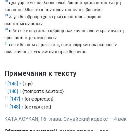
28
εχω γαρ πεντε αδελφουϲ οπωϲ διαμαρτυρηται αυτοιϲ ινα μη
και αυτοι ελθωϲιν ειϲ τον τοπον τουτον τηϲ βαϲανου
29
λεγει δε αβρααμ εχουϲι μωϲεα και τουϲ προφηταϲ
ακουϲατωϲαν αυτων
30
ο δε ειπεν ουχι πατερ αβρααμ αλλ εαν τιϲ απο νεκρων αναϲτη
προϲ αυτουϲ μετανοηϲουϲιν
31
ειπεν δε αυτω ει μωϲεωϲ ϗ των προφητων ουκ ακουουϲιν
ουδε εαν τιϲ εκ νεκρων αναϲτη πιϲθηϲονται
Примечания к тексту
8
[145] ↑
{την}
9
[146] ↑
{ποιηϲατε εαυτοιϲ}
14
[147] ↑
{οι φαριϲαιοι}
26
[148] ↑
{εϲτηρικται}
ΚΑΤΑ ΛΟΥΚΑΝ, 16 глава. Синайский кодекс — 4 век