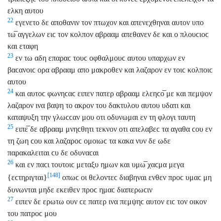
ελκη αυτου
22
εγενετο δε αποθανιν τον πτωχον και απενεχθηναι αυτον υπο
τω̅ αγγελων ειϲ τον κολπον αβρααμ απεθανεν δε και ο πλουϲιοϲ
και εταφη
23
εν τω αδη επαραϲ τουϲ οφθαλμουϲ αυτου υπαρχων εν
βαϲανοιϲ ορα αβρααμ απο μακροθεν και λαζαρον εν τοιϲ κολποιϲ
αυτου
24
και αυτοϲ φωνηϲαϲ ειπεν πατερ αβρααμ ελεηϲο̅ με και πεμψον
λαζαρον ινα βαψη το ακρον του δακτυλου αυτου υδατι και
καταψυξη την γλωϲϲαν μου οτι οδυνωμαι εν τη φλογι ταυτη
25
ειπε̅ δε αβρααμ μνηϲθητι τεκνον οτι απελαβεϲ τα αγαθα ϲου εν
τη ζωη ϲου και λαζαροϲ ομοιωϲ τα κακα νυν δε ωδε
παρακαλειται ϲυ δε οδυναϲαι
26
και εν παϲι τουτοιϲ μεταξυ ημων και υμω̅ χαϲμα μεγα
[148]
{εϲτηριγται}
οπωϲ οι θελοντεϲ διαβηναι ενθεν προϲ υμαϲ μη
δυνωνται μηδε εκειθεν προϲ ημαϲ διαπερωϲιν
27
ειπεν δε ερωτω ουν ϲε πατερ ινα πεμψηϲ αυτον ειϲ τον οικον
του πατροϲ μου