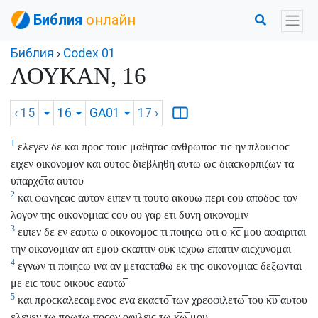
Библия
онлайн
Библия
›
Codex 01
ΛΟΥΚΑΝ, 16
‹ 15
16
GA01
17
›
1
ελεγεν δε και προϲ τουϲ μαθηταϲ ανθρωποϲ τιϲ ην πλουϲιοϲ
ειχεν οικονομον και ουτοϲ διεβληθη αυτω ωϲ διαϲκορπιζων τα
υπαρχο̅τα αυτου
2
και φωνηϲαϲ αυτον ειπεν τι τουτο ακουω περι ϲου αποδοϲ τον
λογον τηϲ οικονομιαϲ ϲου ου γαρ ετι δυνη οικονομιν
3
ειπεν δε εν εαυτω ο οικονομοϲ τι ποιηϲω οτι ο κ̅ϲ̅ μου αφαιριται
την οικονομιαν απ εμου ϲκαπτιν ουκ ιϲχυω επαιτιν αιϲχυνομαι
4
εγνων τι ποιηϲω ινα αν μεταϲταθω εκ τηϲ οικονομιαϲ δεξωνται
με ειϲ τουϲ οικουϲ εαυτω̅
5
και προϲκαλεϲαμενοϲ ενα εκαϲτο̅ των χρεοφιλετω̅ του κ̅υ̅ αυτου
ελεγεν τω πρωτω ποϲον οφιλειϲ τω κ̅ω̅ μου