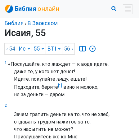
Библия
онлайн
Библия
›
В Заокском
Исаия, 55
‹ 54
Ис
55
BTI
56
›
1
«Послушайте, кто жаждет — к воде идите,
даже те, у кого нет денег!
Идите, покупайте
пищу
, ешьте!
[1]
Подходите, берите
вино и молоко,
не за деньги — даром.
2
Зачем тратить деньги на то, что не хлеб,
отдавать трудом нажитое за то,
что насытить не может?
Прислушайтесь же ко Мне: