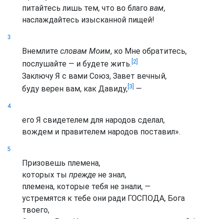
питайтесь лишь тем, что во благо
вам
,
наслаждайтесь изысканной пищей!
3
Внемлите
словам Моим
, ко Мне обратитесь,
[2]
послушайте — и будете жить.
Заключу Я с вами Союз, Завет вечный,
[3]
буду верен вам, как Давиду,
—
4
его Я свидетелем для народов сделал,
вождем и правителем народов поставил».
5
Призовешь племена,
которых ты
прежде
не знал,
племена, которые тебя не знали, —
устремятся к тебе они ради ГОСПОДА, Бога
твоего,