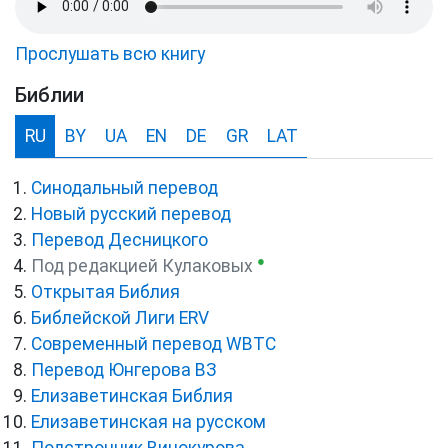
Прослушать всю книгу
Библии
RU
BY
UA
EN
DE
GR
LAT
Синодальный перевод
Новый русский перевод
Перевод Десницкого
●
Под редакцией Кулаковых
Открытая Библия
Библейской Лиги ERV
Cовременный перевод WBTC
Перевод Юнгерова ВЗ
Елизаветинская Библия
Елизаветинская на русском
Подстрочник Винокурова